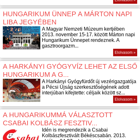
Elolvasom »
HUNGARIKUM ÜNNEP A MÁRTON NAPI
LIBA JEGYÉBEN
A Magyar Nemzeti Múzeum kertjében
2013. november 15-17. között Márton napi
Hungarikum Ünnepet rendeznek. A
gasztroorgazm...
Elolvasom »
A HARKÁNYI GYÓGYVÍZ LEHET AZ ELSŐ
HUNGARIKUM A G...
A Harkányi Gyógyfürdőt új vezérigazgatója
a Pécsi Újság szerkesztőségének adott
interjúban kifejtette: céljaik között sz...
Elolvasom »
A HUNGARIKUMMÁ VÁLASZTOTT
CSABAI KOLBÁSZ FESZTIV...
Idén is megrendezik a Csabai
Kolbászfesztivált Békéscsabán. 2013.