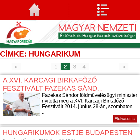
CÍMKE: HUNGARIKUM
«
1
2
3
4
»
A XVI. KARCAGI BIRKAFŐZŐ
FESZTIVÁLT FAZEKAS SÁND...
Fazekas Sándor földművelésügyi miniszter
nyitotta meg a XVI. Karcagi Birkafőző
Fesztivált 2014. június 28-án, szombaton
...
Elolvasom »
HUNGARIKUMOK ESTJE BUDAPESTEN