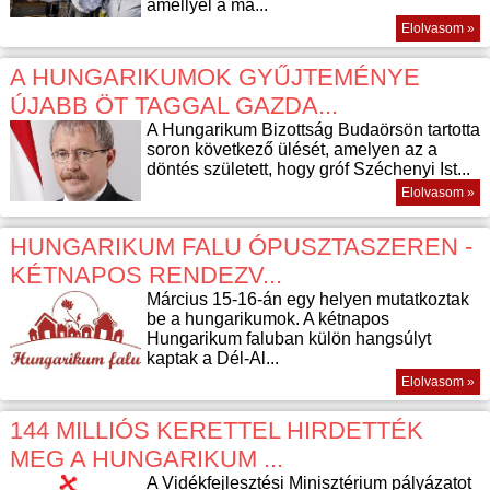
amellyel a ma...
Elolvasom »
A HUNGARIKUMOK GYŰJTEMÉNYE
ÚJABB ÖT TAGGAL GAZDA...
A Hungarikum Bizottság Budaörsön tartotta
soron következő ülését, amelyen az a
döntés született, hogy gróf Széchenyi Ist...
Elolvasom »
HUNGARIKUM FALU ÓPUSZTASZEREN -
KÉTNAPOS RENDEZV...
Március 15-16-án egy helyen mutatkoztak
be a hungarikumok. A kétnapos
Hungarikum faluban külön hangsúlyt
kaptak a Dél-Al...
Elolvasom »
144 MILLIÓS KERETTEL HIRDETTÉK
MEG A HUNGARIKUM ...
A Vidékfejlesztési Minisztérium pályázatot