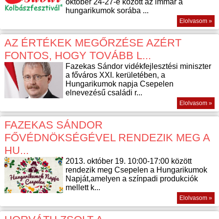
október 24-27-e között az immár a
hungarikumok sorába ...
Elolvasom »
AZ ÉRTÉKEK MEGŐRZÉSE AZÉRT
FONTOS, HOGY TOVÁBB L...
Fazekas Sándor vidékfejlesztési miniszter
a főváros XXI. kerületében, a
Hungarikumok napja Csepelen
elnevezésű családi r...
Elolvasom »
FAZEKAS SÁNDOR
FŐVÉDNÖKSÉGÉVEL RENDEZIK MEG A
HU...
2013. október 19. 10:00-17:00 között
rendezik meg Csepelen a Hungarikumok
Napját,amelyen a színpadi produkciók
mellett k...
Elolvasom »