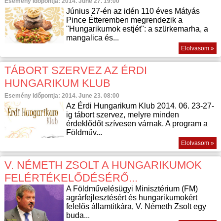
Esemény időpontja: 2014. June 27. 19:00
Június 27-én az idén 110 éves Mátyás
Pince Étteremben megrendezik a
"Hungarikumok estjét": a szürkemarha, a
mangalica és...
Elolvasom »
TÁBORT SZERVEZ AZ ÉRDI
HUNGARIKUM KLUB
Esemény időpontja: 2014. June 23. 08:00
Az Érdi Hungarikum Klub 2014. 06. 23-27-
ig tábort szervez, melyre minden
érdeklődőt szívesen várnak. A program a
Földműv...
Elolvasom »
V. NÉMETH ZSOLT A HUNGARIKUMOK
FELÉRTÉKELŐDÉSÉRŐ...
A Földművelésügyi Minisztérium (FM)
agrárfejlesztésért és hungarikumokért
felelős államtitkára, V. Németh Zsolt egy
buda...