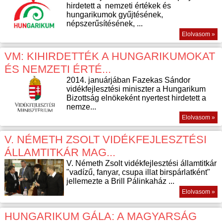
hirdetett a nemzeti értékek és
hungarikumok gyűjtésének,
népszerűsítésének, ...
Elolvasom »
VM: KIHIRDETTÉK A HUNGARIKUMOKAT
ÉS NEMZETI ÉRTÉ...
2014. januárjában Fazekas Sándor
vidékfejlesztési miniszter a Hungarikum
Bizottság elnökeként nyertest hirdetett a
nemze...
Elolvasom »
V. NÉMETH ZSOLT VIDÉKFEJLESZTÉSI
ÁLLAMTITKÁR MAG...
V. Németh Zsolt vidékfejlesztési államtitkár
"vadízű, fanyar, csupa illat birspárlatként"
jellemezte a Brill Pálinkaház ...
Elolvasom »
HUNGARIKUM GÁLA: A MAGYARSÁG