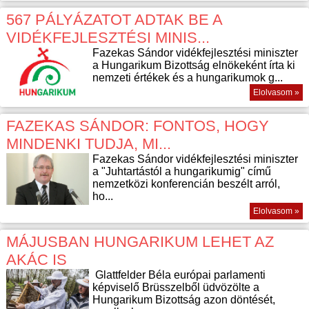
567 PÁLYÁZATOT ADTAK BE A
VIDÉKFEJLESZTÉSI MINIS...
Fazekas Sándor vidékfejlesztési miniszter
a Hungarikum Bizottság elnökeként írta ki
nemzeti értékek és a hungarikumok g...
Elolvasom »
FAZEKAS SÁNDOR: FONTOS, HOGY
MINDENKI TUDJA, MI...
Fazekas Sándor vidékfejlesztési miniszter
a "Juhtartástól a hungarikumig" című
nemzetközi konferencián beszélt arról,
ho...
Elolvasom »
MÁJUSBAN HUNGARIKUM LEHET AZ
AKÁC IS
Glattfelder Béla európai parlamenti
képviselő Brüsszelből üdvözölte a
Hungarikum Bizottság azon döntését,