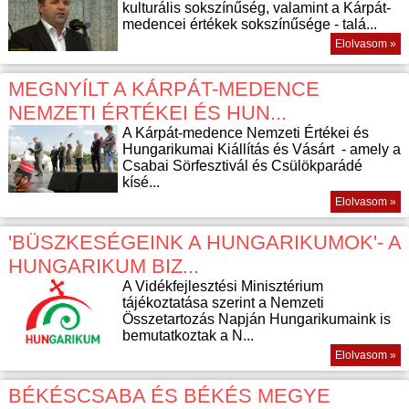
kulturális sokszínűség, valamint a Kárpát-
medencei értékek sokszínűsége - talá...
Elolvasom »
MEGNYÍLT A KÁRPÁT-MEDENCE
NEMZETI ÉRTÉKEI ÉS HUN...
A Kárpát-medence Nemzeti Értékei és
Hungarikumai Kiállítás és Vásárt - amely a
Csabai Sörfesztivál és Csülökparádé
kísé...
Elolvasom »
'BÜSZKESÉGEINK A HUNGARIKUMOK'- A
HUNGARIKUM BIZ...
A Vidékfejlesztési Minisztérium
tájékoztatása szerint a Nemzeti
Összetartozás Napján Hungarikumaink is
bemutatkoztak a N...
Elolvasom »
BÉKÉSCSABA ÉS BÉKÉS MEGYE