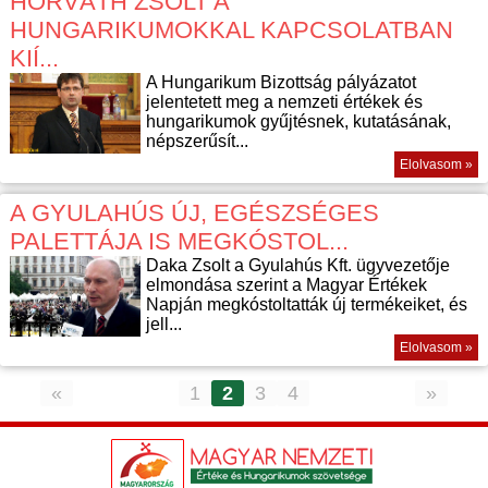
HORVÁTH ZSOLT A
HUNGARIKUMOKKAL KAPCSOLATBAN
KIÍ...
A Hungarikum Bizottság pályázatot
jelentetett meg a nemzeti értékek és
hungarikumok gyűjtésnek, kutatásának,
népszerűsít...
Elolvasom »
A GYULAHÚS ÚJ, EGÉSZSÉGES
PALETTÁJA IS MEGKÓSTOL...
Daka Zsolt a Gyulahús Kft. ügyvezetője
elmondása szerint a Magyar Értékek
Napján megkóstoltatták új termékeiket, és
jell...
Elolvasom »
«
1
2
3
4
»