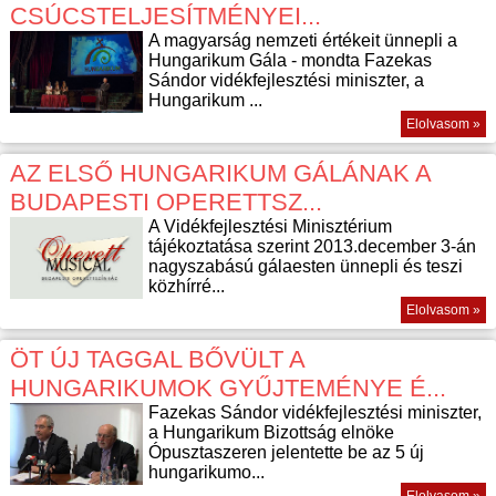
CSÚCSTELJESÍTMÉNYEI...
A magyarság nemzeti értékeit ünnepli a
Hungarikum Gála - mondta Fazekas
Sándor vidékfejlesztési miniszter, a
Hungarikum ...
Elolvasom »
AZ ELSŐ HUNGARIKUM GÁLÁNAK A
BUDAPESTI OPERETTSZ...
A Vidékfejlesztési Minisztérium
tájékoztatása szerint 2013.december 3-án
nagyszabású gálaesten ünnepli és teszi
közhírré...
Elolvasom »
ÖT ÚJ TAGGAL BŐVÜLT A
HUNGARIKUMOK GYŰJTEMÉNYE É...
Fazekas Sándor vidékfejlesztési miniszter,
a Hungarikum Bizottság elnöke
Ópusztaszeren jelentette be az 5 új
hungarikumo...