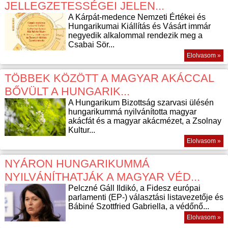
JELLEGZETESSÉGEI JELEN...
A Kárpát-medence Nemzeti Értékei és
Hungarikumai Kiállítás és Vásárt immár
negyedik alkalommal rendezik meg a
Csabai Sör...
Elolvasom »
TÖBBEK KÖZÖTT A MAGYAR AKÁCCAL
BŐVÜLT A HUNGARIK...
A Hungarikum Bizottság szarvasi ülésén
hungarikummá nyilvánította magyar
akácfát és a magyar akácmézet, a Zsolnay
Kultur...
Elolvasom »
NYÁRON HUNGARIKUMMÁ
NYILVÁNÍTHATJÁK A MAGYAR VÉD...
Pelczné Gáll Ildikó, a Fidesz európai
parlamenti (EP-) választási listavezetője és
Bábiné Szottfried Gabriella, a védőnő...
Elolvasom »