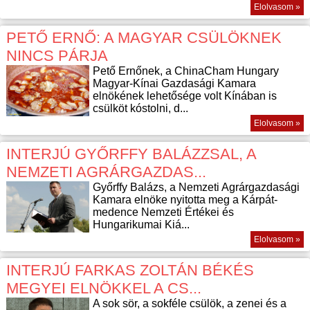
Elolvasom »
PETŐ ERNŐ: A MAGYAR CSÜLÖKNEK
NINCS PÁRJA
Pető Ernőnek, a ChinaCham Hungary
Magyar-Kínai Gazdasági Kamara
elnökének lehetősége volt Kínában is
csülköt kóstolni, d...
Elolvasom »
INTERJÚ GYŐRFFY BALÁZZSAL, A
NEMZETI AGRÁRGAZDAS...
Győrffy Balázs, a Nemzeti Agrárgazdasági
Kamara elnöke nyitotta meg a Kárpát-
medence Nemzeti Értékei és
Hungarikumai Kiá...
Elolvasom »
INTERJÚ FARKAS ZOLTÁN BÉKÉS
MEGYEI ELNÖKKEL A CS...
A sok sör, a sokféle csülök, a zenei és a