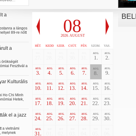
Hungary
lt a
BEL
08
ostanra a lángos
.
ellyel 89-re nőtt
2026. AUGUST
HÉT.
KEDD
SZER.
CSÜT.
PÉN.
SZOM.
VAS.
rult a
JUL.
JUL.
JUL.
JUL.
JUL.
AUG.
AUG.
27.
28.
29.
30.
31.
1.
2.
is örökségét
ómiai Fesztivál a
AUG.
AUG.
AUG.
AUG.
AUG.
AUG.
AUG.
3.
4.
5.
6.
7.
9.
8.
ar Kulturális
AUG.
AUG.
AUG.
AUG.
AUG.
AUG.
AUG.
10.
11.
12.
13.
14.
15.
16.
mi Ho Chi Minh
onómiai Hetek,
AUG.
AUG.
AUG.
AUG.
AUG.
AUG.
AUG.
17.
18.
19.
20.
21.
22.
23.
ták el a jazz
AUG.
AUG.
AUG.
AUG.
AUG.
AUG.
AUG.
24.
25.
26.
27.
28.
29.
30.
 a vietnámi
AUG.
SEP.
SEP.
SEP.
SEP.
SEP.
SEP.
l, melynek
31.
01.
02.
03.
04.
05.
06.