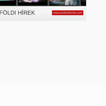
Magyarország
Hungary
FÖLDI HÍREK
www.belfoldihirek.com