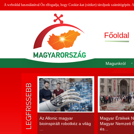
A weboldal használatával Ön elfogadja, hogy Cookie-kat (sütiket) tároljunk számítógépén.
Főoldal
Magunkról
LEGFRISSEBB
Az Allonic magyar
Magyar Értékek N
bioinspirált robotkéz a világ
Magyar Nemzeti É
...
és...