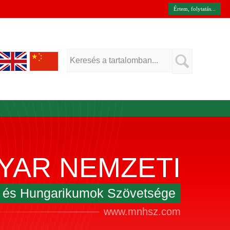
Értem, folytatás...
YAR NEMZETI
k és Hungarikumok Szövetsége
www.mnhsz.com