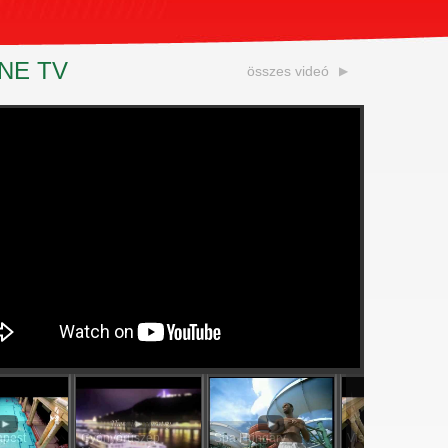
NE TV
összes videó
apest
Gyönyörűszép
Spa Hungary
Visit Budapest