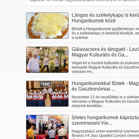
Lángos és székelykapu is kerü
Hungarikumok közé
Bővült a Hungarikumok gyűjteménye: m
és a székelykapu is bekerült közéjük, am
a számuk.
Gálavacsora és tárogató - Lezá
Magyar Kulturális és Ga...
Véget ért a hazánk kulturális és kulinár
bemutató Magyar Kulturális és Gasztron
vietnámi Ho...
Hungarikumokkal főztek - Magy
és Gasztronómiai ...
November 21-én kezdődtek el a vietná
városban a Magyar Kulturális és Gasztr
melynek keretébe...
Ízletes hungarikumok kápráztat
szerelmeseit Vie...
Nagyszabású zenei eseményt szervezett
főváros V4 Jazz Quartet Concert címme