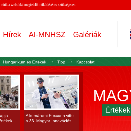
 A sütik a weboldal megfelelő működéséhez szükségesek!
Hírek
AI-MNHSZ
Galériák
Hungarikum és Értékek
Tipp
Kapcsolat
MAG
Értéke
apja –
A komáromi Foxconn vitte
rtékek
a 33. Magyar Innovációs...