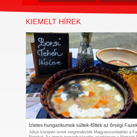
KIEMELT HÍREK
Ízletes hungarikumok sültek-főttek az őrségi Fazek
Július közepén ismét megrendezték Magyarszombatfán a F
Napokat. Az immár negyedszázados eseményen a Nemzeti M