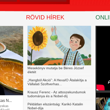
RÖVID HÍREK
ONLI
Mesekönyv mutatja be Béres József
életét
„Hangból Akció”: A HexaIO Átalakítja a
Vállalati Szoftverhas...
Krausz Ferenc - Az attoszekundumok
tudománya és a Nobel‑díj
as N...
Példátlan elszántság: Karikó Katalin
azekas
Visit Bud
Nobel-díja
űvelő...