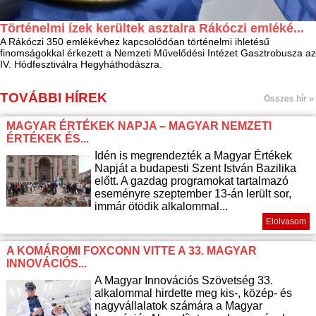
Történelmi ízek kerültek asztalra Rákóczi emléké...
A Rákóczi 350 emlékévhez kapcsolódóan történelmi ihletésű
finomságokkal érkezett a Nemzeti Művelődési Intézet Gasztrobusza az
IV. Hódfesztiválra Hegyháthodászra.
TOVÁBBI HÍREK
Összes hír »
MAGYAR ÉRTÉKEK NAPJA – MAGYAR NEMZETI
ÉRTÉKEK ÉS...
Idén is megrendezték a Magyar Értékek
Napját a budapesti Szent István Bazilika
előtt. A gazdag programokat tartalmazó
eseményre szeptember 13-án lerült sor,
immár ötödik alkalommal...
Elolvasom
A KOMÁROMI FOXCONN VITTE A 33. MAGYAR
INNOVÁCIÓS...
A Magyar Innovációs Szövetség 33.
alkalommal hirdette meg kis-, közép- és
nagyvállalatok számára a Magyar