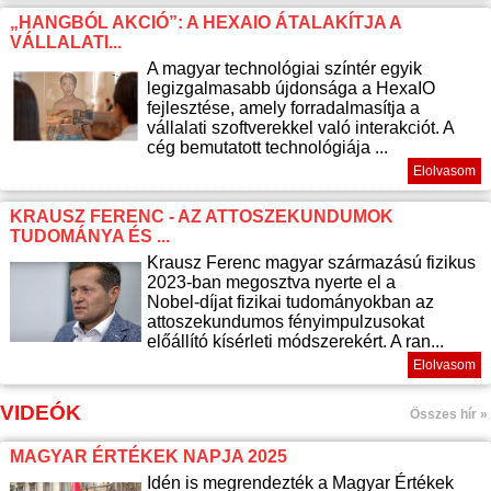
„HANGBÓL AKCIÓ”: A HEXAIO ÁTALAKÍTJA A
VÁLLALATI...
A magyar technológiai színtér egyik
legizgalmasabb újdonsága a HexaIO
fejlesztése, amely forradalmasítja a
vállalati szoftverekkel való interakciót. A
cég bemutatott technológiája ...
Elolvasom
KRAUSZ FERENC - AZ ATTOSZEKUNDUMOK
TUDOMÁNYA ÉS ...
Krausz Ferenc magyar származású fizikus
2023-ban megosztva nyerte el a
Nobel‑díjat fizikai tudományokban az
attoszekundumos fényimpulzusokat
előállító kísérleti módszerekért. A ran...
Elolvasom
VIDEÓK
Összes hír »
MAGYAR ÉRTÉKEK NAPJA 2025
Idén is megrendezték a Magyar Értékek