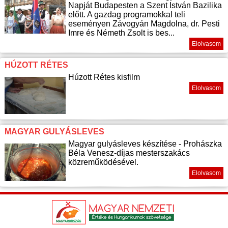
Napját Budapesten a Szent István Bazilika
előtt. A gazdag programokkal teli
eseményen Závogyán Magdolna, dr. Pesti
Imre és Németh Zsolt is bes...
Elolvasom
HÚZOTT RÉTES
Húzott Rétes kisfilm
Elolvasom
MAGYAR GULYÁSLEVES
Magyar gulyásleves készítése - Prohászka
Béla Venesz-díjas mesterszakács
közreműködésével.
Elolvasom