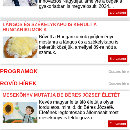
Innovációs Nagydíjat, amelyre a cégek a
gyakorlatban is megvalósult, 2024....
Elolvasom
LÁNGOS ÉS SZÉKELYKAPU IS KERÜLT A
HUNGARIKUMOK K...
Bővült a Hungarikumok gyűjteménye:
mostanra a lángos és a székelykapu is
bekerült közéjük, amellyel 89-re nőtt a
számuk.
Elolvasom
PROGRAMOK
Összes hír »
RÖVÍD HÍREK
Összes hír »
MESEKÖNYV MUTATJA BE BÉRES JÓZSEF ÉLETÉT
Kevés magyar feltaláló életútja olyan
fordulatos, mint id. dr. Béres Józsefé.
Életének legfontosabb állomásait most
mesekönyv is feldolgozza.
Elolvasom