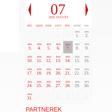
07
.
2026. AUGUST
HÉT.
KEDD
SZER.
CSÜT.
PÉN.
SZOM.
VAS.
JUL.
JUL.
JUL.
JUL.
JUL.
AUG.
AUG.
27.
28.
29.
30.
31.
1.
2.
AUG.
AUG.
AUG.
AUG.
AUG.
AUG.
AUG.
3.
4.
5.
6.
8.
9.
7.
AUG.
AUG.
AUG.
AUG.
AUG.
AUG.
AUG.
10.
11.
12.
13.
14.
15.
16.
AUG.
AUG.
AUG.
AUG.
AUG.
AUG.
AUG.
17.
18.
19.
20.
21.
22.
23.
AUG.
AUG.
AUG.
AUG.
AUG.
AUG.
AUG.
24.
25.
26.
27.
28.
29.
30.
AUG.
SEP.
SEP.
SEP.
SEP.
SEP.
SEP.
31.
01.
02.
03.
04.
05.
06.
PARTNEREK