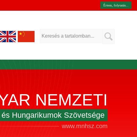
Értem, folytatás...
YAR NEMZETI
k és Hungarikumok Szövetsége
www.mnhsz.com