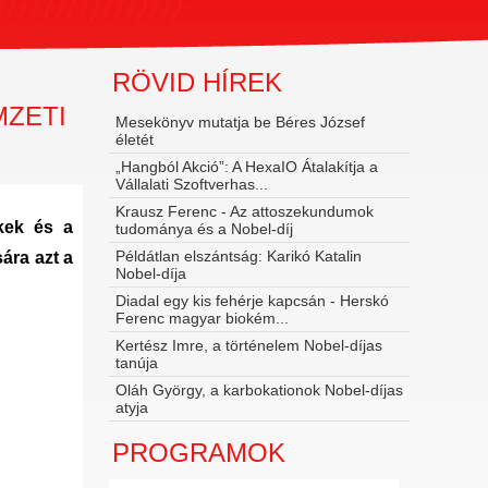
RÖVID HÍREK
MZETI
Mesekönyv mutatja be Béres József
életét
„Hangból Akció”: A HexaIO Átalakítja a
Vállalati Szoftverhas...
Krausz Ferenc - Az attoszekundumok
ékek és a
tudománya és a Nobel‑díj
Példátlan elszántság: Karikó Katalin
ára azt a
Nobel-díja
Diadal egy kis fehérje kapcsán - Herskó
Ferenc magyar biokém...
Kertész Imre, a történelem Nobel-díjas
tanúja
Oláh György, a karbokationok Nobel-díjas
atyja
PROGRAMOK