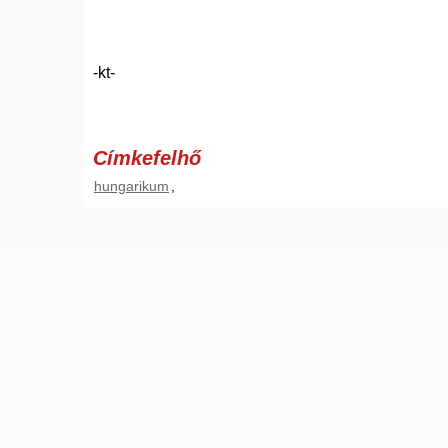
-kt-
Címkefelhő
hungarikum
,