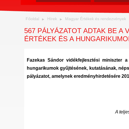
Főoldal
Hírek
Magyar Értékek és rendezvények
567 PÁLYÁZATOT ADTAK BE A 
ÉRTÉKEK ÉS A HUNGARIKUMO
Fazekas Sándor vidékfejlesztési miniszter 
hungarikumok gyűjtésének, kutatásának, nép
pályázatot, amelynek eredményhirdetésére 2014. 
A telje