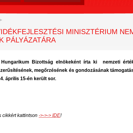
VIDÉKFEJLESZTÉSI MINISZTÉRIUM NE
K PÁLYÁZATÁRA
a Hungarikum Bizottság elnökeként írta ki nemzeti ért
szerűsítésének, megőrzésének és gondozásának támogatás
április 15-én került sor.
s cikkért kattintson
->->-> IDE
!