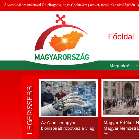
A weboldal használatával Ön elfogadja, hogy Cookie-kat (sütiket) tároljunk számítógépén.
Főoldal
Magunkról
LEGFRISSEBB
Az Allonic magyar
Magyar Értékek N
bioinspirált robotkéz a világ
Magyar Nemzeti É
...
és...