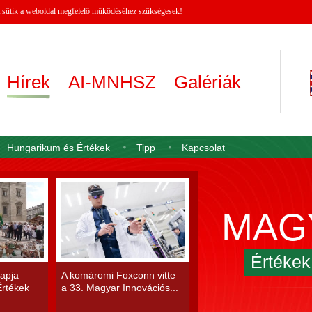
 A sütik a weboldal megfelelő működéséhez szükségesek!
Hírek
AI-MNHSZ
Galériák
Hungarikum és Értékek
Tipp
Kapcsolat
MAG
Értéke
apja –
A komáromi Foxconn vitte
rtékek
a 33. Magyar Innovációs...