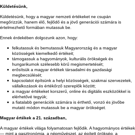
Küldetésünk,
Küldetésünk, hogy a magyar nemzeti értékeket ne csupán
megőrizzük, hanem élő, fejlődő és a jövő generációi számára is
értelmezhető formában mutassuk be.
Ennek érdekében dolgozunk azon, hogy:
felkutassuk és bemutassuk Magyarország és a magyar
közösségek kiemelkedő értékeit;
támogassuk a hagyományok, kulturális örökségek és
hungarikumok szélesebb körű megismertetését;
erősítsük a magyar értékek társadalmi és gazdasági
megbecsülését;
kapcsolatot építsünk a helyi közösségek, szakmai szervezetek,
vállalkozások és értékőrző szereplők között;
a magyar értékeket korszerű, online és digitális eszközökkel is
elérhetővé tegyük;
a fiatalabb generációk számára is érthető, vonzó és jövőbe
mutató módon mutassuk be a magyar örökséget.
Magyar értékek a 21. században,
A magyar értékek világa folyamatosan fejlődik. A hagyományos értékek
— mint a gasztronómia, a népművészet, az épített örökség, a