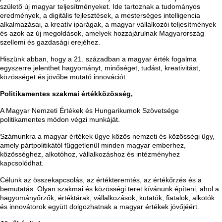
születő új magyar teljesítményeket. Ide tartoznak a tudományos
eredmények, a digitális fejlesztések, a mesterséges intelligencia
alkalmazásai, a kreatív iparágak, a magyar vállalkozói teljesítmények
és azok az új megoldások, amelyek hozzájárulnak Magyarország
szellemi és gazdasági erejéhez.
Hiszünk abban, hogy a 21. században a magyar érték fogalma
egyszerre jelenthet hagyományt, minőséget, tudást, kreativitást,
közösséget és jövőbe mutató innovációt.
Politikamentes szakmai értékközösség,
A Magyar Nemzeti Értékek és Hungarikumok Szövetsége
politikamentes módon végzi munkáját.
Számunkra a magyar értékek ügye közös nemzeti és közösségi ügy,
amely pártpolitikától függetlenül minden magyar emberhez,
közösséghez, alkotóhoz, vállalkozáshoz és intézményhez
kapcsolódhat.
Célunk az összekapcsolás, az értékteremtés, az értékőrzés és a
bemutatás. Olyan szakmai és közösségi teret kívánunk építeni, ahol a
hagyományőrzők, értéktárak, vállalkozások, kutatók, fiatalok, alkotók
és innovátorok együtt dolgozhatnak a magyar értékek jövőjéért.