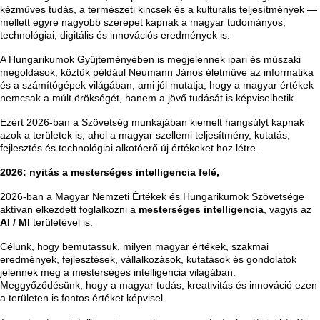
kézműves tudás, a természeti kincsek és a kulturális teljesítmények —
mellett egyre nagyobb szerepet kapnak a magyar tudományos,
technológiai, digitális és innovációs eredmények is.
A Hungarikumok Gyűjteményében is megjelennek ipari és műszaki
megoldások, köztük például Neumann János életműve az informatika
és a számítógépek világában, ami jól mutatja, hogy a magyar értékek
nemcsak a múlt örökségét, hanem a jövő tudását is képviselhetik.
Ezért 2026-ban a Szövetség munkájában kiemelt hangsúlyt kapnak
azok a területek is, ahol a magyar szellemi teljesítmény, kutatás,
fejlesztés és technológiai alkotóerő új értékeket hoz létre.
2026: nyitás a mesterséges intelligencia felé,
2026-ban a Magyar Nemzeti Értékek és Hungarikumok Szövetsége
aktívan elkezdett foglalkozni a
mesterséges intelligencia
, vagyis az
AI / MI
területével is.
Célunk, hogy bemutassuk, milyen magyar értékek, szakmai
eredmények, fejlesztések, vállalkozások, kutatások és gondolatok
jelennek meg a mesterséges intelligencia világában.
Meggyőződésünk, hogy a magyar tudás, kreativitás és innováció ezen
a területen is fontos értéket képvisel.