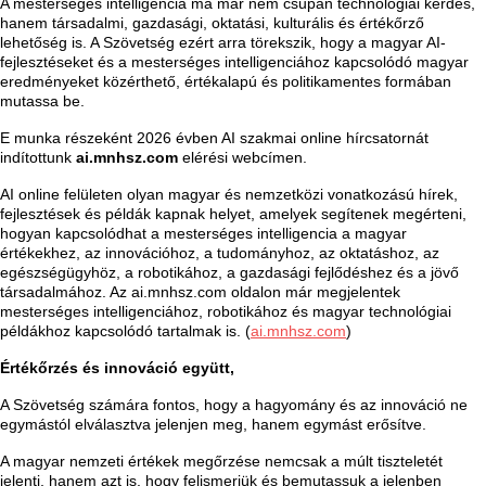
A mesterséges intelligencia ma már nem csupán technológiai kérdés,
hanem társadalmi, gazdasági, oktatási, kulturális és értékőrző
lehetőség is. A Szövetség ezért arra törekszik, hogy a magyar AI-
fejlesztéseket és a mesterséges intelligenciához kapcsolódó magyar
eredményeket közérthető, értékalapú és politikamentes formában
mutassa be.
E munka részeként 2026 évben AI szakmai online hírcsatornát
indítottunk
ai.mnhsz.com
elérési webcímen.
AI online felületen olyan magyar és nemzetközi vonatkozású hírek,
fejlesztések és példák kapnak helyet, amelyek segítenek megérteni,
hogyan kapcsolódhat a mesterséges intelligencia a magyar
értékekhez, az innovációhoz, a tudományhoz, az oktatáshoz, az
egészségügyhöz, a robotikához, a gazdasági fejlődéshez és a jövő
társadalmához. Az ai.mnhsz.com oldalon már megjelentek
mesterséges intelligenciához, robotikához és magyar technológiai
példákhoz kapcsolódó tartalmak is. (
ai.mnhsz.com
)
Értékőrzés és innováció együtt,
A Szövetség számára fontos, hogy a hagyomány és az innováció ne
egymástól elválasztva jelenjen meg, hanem egymást erősítve.
A magyar nemzeti értékek megőrzése nemcsak a múlt tiszteletét
jelenti, hanem azt is, hogy felismerjük és bemutassuk a jelenben