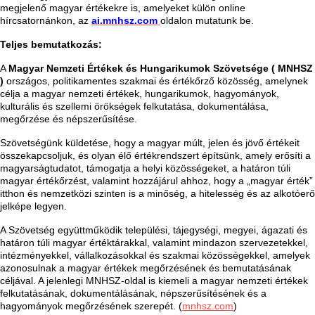
megjelenő magyar értékekre is, amelyeket külön online
hírcsatornánkon, az
ai.mnhsz.com
oldalon mutatunk be.
Teljes bemutatkozás:
A
Magyar Nemzeti Értékek és Hungarikumok Szövetsége ( MNHSZ
)
országos, politikamentes szakmai és értékőrző közösség, amelynek
célja a magyar nemzeti értékek, hungarikumok, hagyományok,
kulturális és szellemi örökségek felkutatása, dokumentálása,
megőrzése és népszerűsítése.
Szövetségünk küldetése, hogy a magyar múlt, jelen és jövő értékeit
összekapcsoljuk, és olyan élő értékrendszert építsünk, amely erősíti a
magyarságtudatot, támogatja a helyi közösségeket, a határon túli
magyar értékőrzést, valamint hozzájárul ahhoz, hogy a „magyar érték”
itthon és nemzetközi szinten is a minőség, a hitelesség és az alkotóerő
jelképe legyen.
A Szövetség együttműködik települési, tájegységi, megyei, ágazati és
határon túli magyar értéktárakkal, valamint mindazon szervezetekkel,
intézményekkel, vállalkozásokkal és szakmai közösségekkel, amelyek
azonosulnak a magyar értékek megőrzésének és bemutatásának
céljával. A jelenlegi MNHSZ-oldal is kiemeli a magyar nemzeti értékek
felkutatásának, dokumentálásának, népszerűsítésének és a
hagyományok megőrzésének szerepét. (
mnhsz.com
)