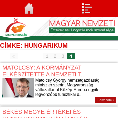
CÍMKE: HUNGARIKUM
«
1
2
3
4
MATOLCSY: A KORMÁNYZAT
ELKÉSZÍTETTE A NEMZETI T...
Matolcsy György nemzetgazdasági
miniszter szerint Magyarország
változatlanul Közép-Európa egyik
legvonzóbb turisztikai d...
Elolvasom »
BÉKÉS MEGYE ÉRTÉKEI ÉS