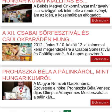
HUNGARIKUMAI KIÁLLÍTÁS ÉS...
A Békés Megyei Önkormányzat már tavaly
is a szívügyének tekintette a rendezvényt,
ám az idén, a közelmúltban elfogadott ...
Elolvasom »
A XII. CSABAI SÖRFESZTIVÁL ÉS
CSÜLÖKPARÁDÉN HUNG...
2012. június 7-10. között 12. alkalommal
kerül megrendezésre a Csabai Sörfesztivál
és Csülökparádé. A 4 napos gasztronó...
Elolvasom »
PROHÁSZKA BÉLA A PÁLINKÁRÓL, MINT
HUNGARIKUMRÓL
A Magyar Nemzeti Gasztonómiai
Szövetség elnöke, Prohászka Béla Venesz
díjas Olimpiai Aranyérmes Mesterszakács
a pálinkáh...
Elolvasom »