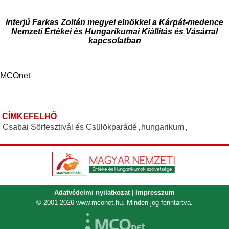
Interjú Farkas Zoltán megyei elnökkel a Kárpát-medence
Nemzeti Értékei és Hungarikumai Kiállítás és Vásárral
kapcsolatban
MCOnet
CÍMKEFELHŐ
Csabai Sörfesztivál és Csülökparádé
,
hungarikum
,
Adatvédelmi nyilatkozat
|
Impresszum
© 2001-2026
www.mconet.hu
. Minden jog fenntartva.