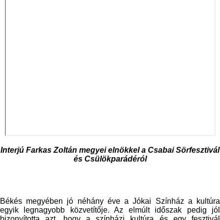
Interjú Farkas Zoltán megyei elnökkel a
Csabai Sörfesztivál
és Csülökparádé
ról
Békés megyében jó néhány éve a Jókai Színház a kultúra
egyik legnagyobb közvetítője. Az elmúlt időszak pedig jól
bizonyította azt, hogy a színházi kultúra és egy fesztivál