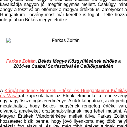
kavalkádja nagyon jól megfér egymás mellett. Csakúgy, mint
ahogy a fesztiválon elférnek a magyar értékek is, amelyeket a
Hungarikum Törvény most már keretbe is foglal - tette hozzá
interjújában Békés megye elnöke.
Farkas Zoltán
, Békés Megye Közgyűlésének elnöke
a
2014-es Csabai Sörfesztivál és Csülökparádén
A
Kárpát-medence Nemzeti Értékei és Hungarikumai Kiállítá
és Vásár
ral kapcsolatban az Elnök elmondta: a rendezvény
egy nagy összefogás eredménye. Akik kilátogatnak, azok pedig
megláthatják, hogy Békés megyének rengeteg értéke van,
olyanok, amelyeket országnak-világnak meg lehet mutatni. A
Magyar Értékek Vándortérképe mellett állva Farkas Zoltán
hozzátette: bízik benne, hogy jövő ilyenkorra még több helyi
értéktár fog alakulni, és így még több értéket tudnak majd