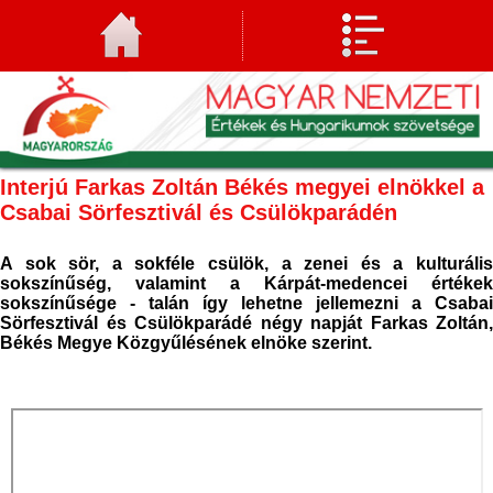
Interjú Farkas Zoltán Békés megyei elnökkel a
Csabai Sörfesztivál és Csülökparádén
A sok sör, a sokféle csülök, a zenei és a kulturális
sokszínűség, valamint a Kárpát-medencei értékek
sokszínűsége - talán így lehetne jellemezni a Csabai
Sörfesztivál és Csülökparádé négy napját Farkas Zoltán,
Békés Megye Közgyűlésének elnöke szerint.