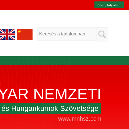
Értem, folytatás...
YAR NEMZETI
k és Hungarikumok Szövetsége
www.mnhsz.com