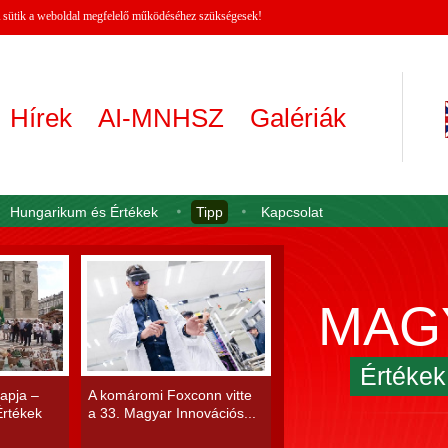
 A sütik a weboldal megfelelő működéséhez szükségesek!
Hírek
AI-MNHSZ
Galériák
Hungarikum és Értékek
Tipp
Kapcsolat
MAG
Értéke
apja –
A komáromi Foxconn vitte
rtékek
a 33. Magyar Innovációs...