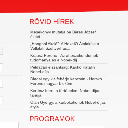
RÖVID HÍREK
Mesekönyv mutatja be Béres József
életét
„Hangból Akció”: A HexaIO Átalakítja a
Vállalati Szoftverhas...
Krausz Ferenc - Az attoszekundumok
tudománya és a Nobel‑díj
Példátlan elszántság: Karikó Katalin
Nobel-díja
Diadal egy kis fehérje kapcsán - Herskó
Ferenc magyar biokém...
Kertész Imre, a történelem Nobel-díjas
tanúja
Oláh György, a karbokationok Nobel-díjas
atyja
PROGRAMOK