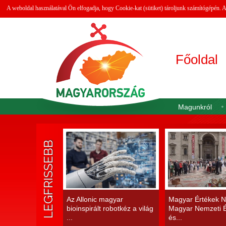
A weboldal használatával Ön elfogadja, hogy Cookie-kat (sütiket) tároljunk számítógépén.
Főoldal
Magunkról
LEGFRISSEBB
Az Allonic magyar
Magyar Értékek N
bioinspirált robotkéz a világ
Magyar Nemzeti É
...
és...