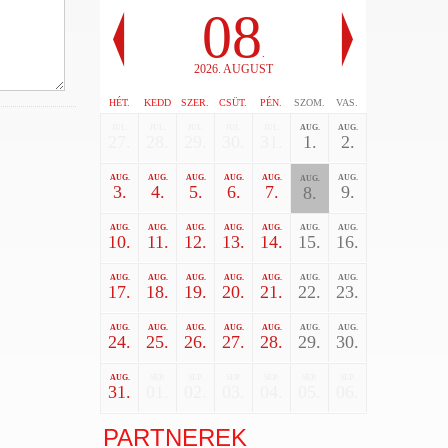
08
.
2026. AUGUST
HÉT.
KEDD
SZER.
CSÜT.
PÉN.
SZOM.
VAS.
JUL.
JUL.
JUL.
JUL.
JUL.
AUG.
AUG.
27.
28.
29.
30.
31.
1.
2.
AUG.
AUG.
AUG.
AUG.
AUG.
AUG.
AUG.
3.
4.
5.
6.
7.
9.
8.
AUG.
AUG.
AUG.
AUG.
AUG.
AUG.
AUG.
10.
11.
12.
13.
14.
15.
16.
AUG.
AUG.
AUG.
AUG.
AUG.
AUG.
AUG.
17.
18.
19.
20.
21.
22.
23.
AUG.
AUG.
AUG.
AUG.
AUG.
AUG.
AUG.
24.
25.
26.
27.
28.
29.
30.
AUG.
SEP.
SEP.
SEP.
SEP.
SEP.
SEP.
31.
01.
02.
03.
04.
05.
06.
PARTNEREK