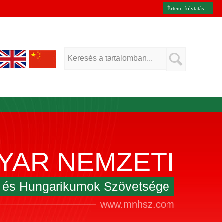
Értem, folytatás...
YAR NEMZETI
k és Hungarikumok Szövetsége
www.mnhsz.com