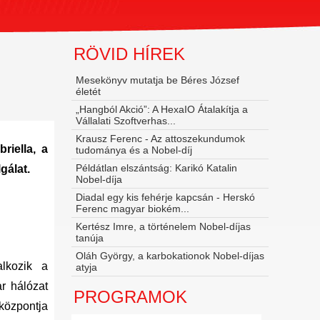
RÖVID HÍREK
Mesekönyv mutatja be Béres József
életét
„Hangból Akció”: A HexaIO Átalakítja a
Vállalati Szoftverhas...
Krausz Ferenc - Az attoszekundumok
riella, a
tudománya és a Nobel‑díj
Példátlan elszántság: Karikó Katalin
gálat.
Nobel-díja
Diadal egy kis fehérje kapcsán - Herskó
Ferenc magyar biokém...
Kertész Imre, a történelem Nobel-díjas
tanúja
Oláh György, a karbokationok Nobel-díjas
lkozik a
atyja
r hálózat
PROGRAMOK
központja