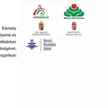
. Bármely
képeink és
téktárban
iségével,
ungarikum