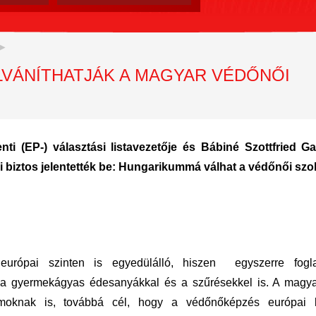
VÁNÍTHATJÁK A MAGYAR VÉDŐNŐI
ti (EP-) választási listavezetője és Bábiné Szottfried Gab
i biztos jelentették be: Hungarikummá válhat a védőnői szol
urópai szinten is egyedülálló, hiszen egyszerre fogla
a gyermekágyas édesanyákkal és a szűrésekkel is. A magya
amoknak is, továbbá cél, hogy a védőnőképzés európai 