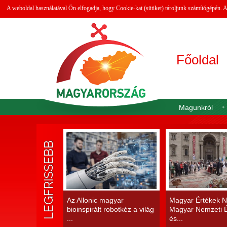
A weboldal használatával Ön elfogadja, hogy Cookie-kat (sütiket) tároljunk számítógépén.
Főoldal
Magunkról
LEGFRISSEBB
Az Allonic magyar
Magyar Értékek N
bioinspirált robotkéz a világ
Magyar Nemzeti É
...
és...