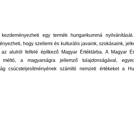
 kezdeményezheti egy termék hungarikummá nyilvánítását
nyezheti, hogy szellemi és kulturális javaink, szokásaink, jel
az alulról felfelé építkező Magyar Értéktárba. A Magyar Ér
re méltó, a magyarságra jellemző tulajdonságával, egyed
ág csúcsteljesítményének számító nemzeti értékeket a H