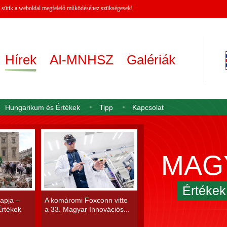
 A sütik a weboldal megfelelő működéséhez szükségesek!
Hírek
AI-MNHSZ
Galériák
Hungarikum és Értékek
Tipp
Kapcsolat
MAG
Értéke
apja –
A komáromi Foxconn vitte
rtékek
a 33. Magyar Innovációs...