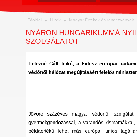
Főoldal
Hírek
Magyar Értékek és rendezvények
NYÁRON HUNGARIKUMMÁ NYIL
SZOLGÁLATOT
Pelczné Gáll Ildikó, a Fidesz európai parlamen
védőnői hálózat megújításáért felelős miniszter
Jövőre százéves magyar védőnői szolgálat e
gyermekgondozással, a várandós kismamákkal, 
példaértékű lehet más európai uniós tagáll