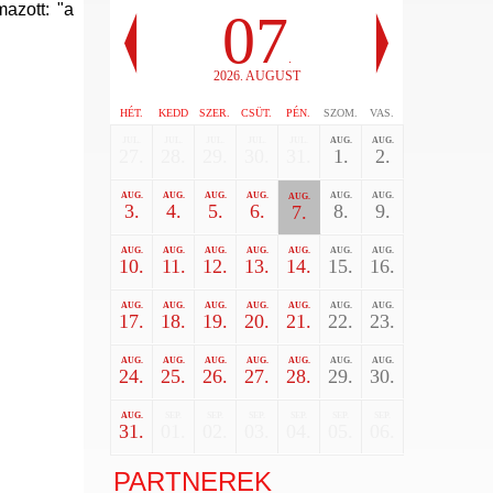
mazott: "a
07
.
2026. AUGUST
HÉT.
KEDD
SZER.
CSÜT.
PÉN.
SZOM.
VAS.
JUL.
JUL.
JUL.
JUL.
JUL.
AUG.
AUG.
27.
28.
29.
30.
31.
1.
2.
AUG.
AUG.
AUG.
AUG.
AUG.
AUG.
AUG.
3.
4.
5.
6.
8.
9.
7.
AUG.
AUG.
AUG.
AUG.
AUG.
AUG.
AUG.
10.
11.
12.
13.
14.
15.
16.
AUG.
AUG.
AUG.
AUG.
AUG.
AUG.
AUG.
17.
18.
19.
20.
21.
22.
23.
AUG.
AUG.
AUG.
AUG.
AUG.
AUG.
AUG.
24.
25.
26.
27.
28.
29.
30.
AUG.
SEP.
SEP.
SEP.
SEP.
SEP.
SEP.
31.
01.
02.
03.
04.
05.
06.
PARTNEREK