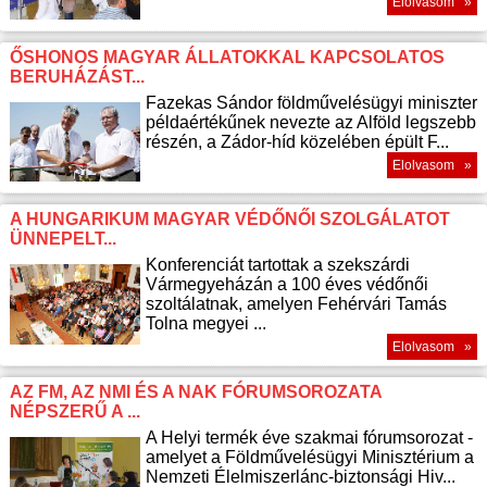
Elolvasom »
ŐSHONOS MAGYAR ÁLLATOKKAL KAPCSOLATOS
BERUHÁZÁST...
Fazekas Sándor földművelésügyi miniszter
példaértékűnek nevezte az Alföld legszebb
részén, a Zádor-híd közelében épült F...
Elolvasom »
A HUNGARIKUM MAGYAR VÉDŐNŐI SZOLGÁLATOT
ÜNNEPELT...
Konferenciát tartottak a szekszárdi
Vármegyeházán a 100 éves védőnői
szoltálatnak, amelyen Fehérvári Tamás
Tolna megyei ...
Elolvasom »
AZ FM, AZ NMI ÉS A NAK FÓRUMSOROZATA
NÉPSZERŰ A ...
A Helyi termék éve szakmai fórumsorozat -
amelyet a Földművelésügyi Minisztérium a
Nemzeti Élelmiszerlánc-biztonsági Hiv...