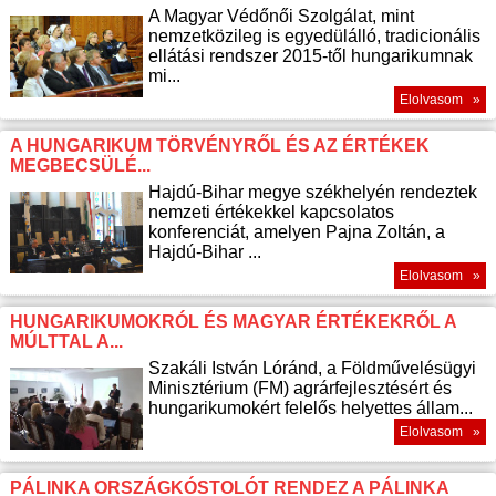
A Magyar Védőnői Szolgálat, mint
nemzetközileg is egyedülálló, tradicionális
ellátási rendszer 2015-től hungarikumnak
mi...
Elolvasom »
A HUNGARIKUM TÖRVÉNYRŐL ÉS AZ ÉRTÉKEK
MEGBECSÜLÉ...
Hajdú-Bihar megye székhelyén rendeztek
nemzeti értékekkel kapcsolatos
konferenciát, amelyen Pajna Zoltán, a
Hajdú-Bihar ...
Elolvasom »
HUNGARIKUMOKRÓL ÉS MAGYAR ÉRTÉKEKRŐL A
MÚLTTAL A...
Szakáli István Lóránd, a Földművelésügyi
Minisztérium (FM) agrárfejlesztésért és
hungarikumokért felelős helyettes állam...
Elolvasom »
PÁLINKA ORSZÁGKÓSTOLÓT RENDEZ A PÁLINKA