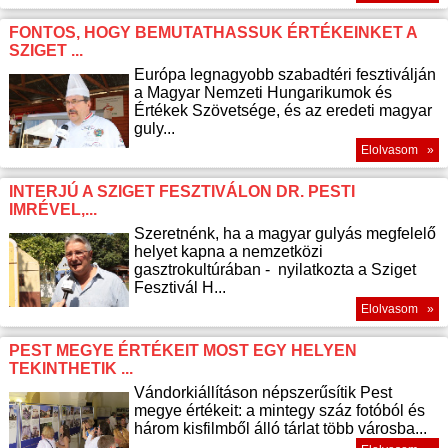
FONTOS, HOGY BEMUTATHASSUK ÉRTÉKEINKET A
SZIGET ...
Európa legnagyobb szabadtéri fesztiválján
a Magyar Nemzeti Hungarikumok és
Értékek Szövetsége, és az eredeti magyar
guly...
Elolvasom »
INTERJÚ A SZIGET FESZTIVÁLON DR. PESTI
IMRÉVEL,...
Szeretnénk, ha a magyar gulyás megfelelő
helyet kapna a nemzetközi
gasztrokultúrában - nyilatkozta a Sziget
Fesztivál H...
Elolvasom »
PEST MEGYE ÉRTÉKEIT MOST EGY HELYEN
TEKINTHETIK ...
Vándorkiállításon népszerűsítik Pest
megye értékeit: a mintegy száz fotóból és
három kisfilmből álló tárlat több városba...