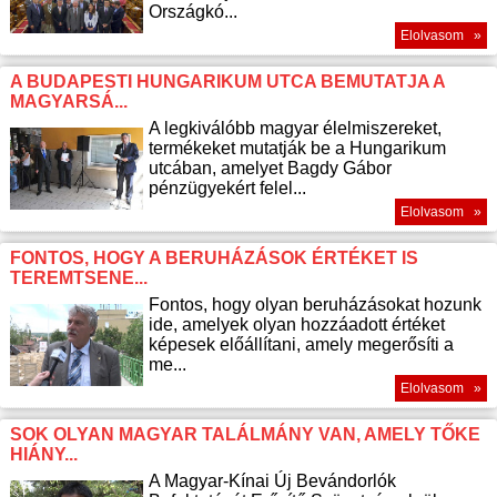
Országkó...
Elolvasom »
A BUDAPESTI HUNGARIKUM UTCA BEMUTATJA A
MAGYARSÁ...
A legkiválóbb magyar élelmiszereket,
termékeket mutatják be a Hungarikum
utcában, amelyet Bagdy Gábor
pénzügyekért felel...
Elolvasom »
FONTOS, HOGY A BERUHÁZÁSOK ÉRTÉKET IS
TEREMTSENE...
Fontos, hogy olyan beruházásokat hozunk
ide, amelyek olyan hozzáadott értéket
képesek előállítani, amely megerősíti a
me...
Elolvasom »
SOK OLYAN MAGYAR TALÁLMÁNY VAN, AMELY TŐKE
HIÁNY...
A Magyar-Kínai Új Bevándorlók