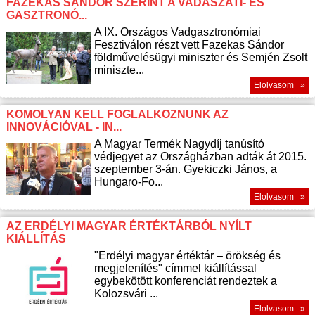
FAZEKAS SÁNDOR SZERINT A VADÁSZATI- ÉS
GASZTRONÓ...
A IX. Országos Vadgasztronómiai
Fesztiválon részt vett Fazekas Sándor
földművelésügyi miniszter és Semjén Zsolt
miniszte...
Elolvasom »
KOMOLYAN KELL FOGLALKOZNUNK AZ
INNOVÁCIÓVAL - IN...
A Magyar Termék Nagydíj tanúsító
védjegyet az Országházban adták át 2015.
szeptember 3-án. Gyekiczki János, a
Hungaro-Fo...
Elolvasom »
AZ ERDÉLYI MAGYAR ÉRTÉKTÁRBÓL NYÍLT
KIÁLLÍTÁS
"Erdélyi magyar értéktár – örökség és
megjelenítés" címmel kiállítással
egybekötött konferenciát rendeztek a
Kolozsvári ...
Elolvasom »