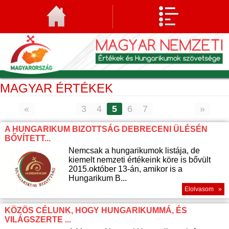
MAGYAR ÉRTÉKEK
«
3
4
5
6
7
»
A HUNGARIKUM BIZOTTSÁG DEBRECENI ÜLÉSÉN
BŐVÍTETT...
Nemcsak a hungarikumok listája, de
kiemelt nemzeti értékeink köre is bővült
2015.október 13-án, amikor is a
Hungarikum B...
Elolvasom »
KÖZÖS CÉLUNK, HOGY HUNGARIKUMMÁ, ÉS
VILÁGSZERTE ...