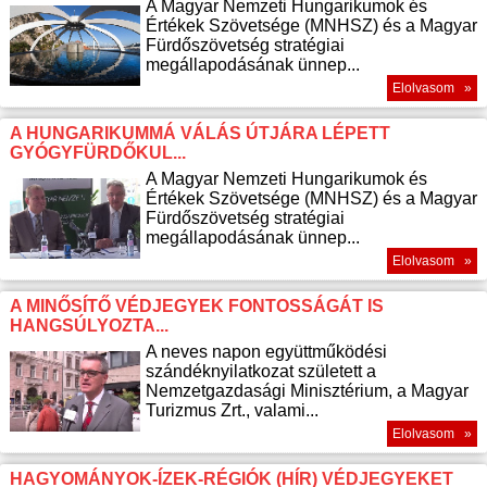
A Magyar Nemzeti Hungarikumok és
Értékek Szövetsége (MNHSZ) és a Magyar
Fürdőszövetség stratégiai
megállapodásának ünnep...
Elolvasom »
A HUNGARIKUMMÁ VÁLÁS ÚTJÁRA LÉPETT
GYÓGYFÜRDŐKUL...
A Magyar Nemzeti Hungarikumok és
Értékek Szövetsége (MNHSZ) és a Magyar
Fürdőszövetség stratégiai
megállapodásának ünnep...
Elolvasom »
A MINŐSÍTŐ VÉDJEGYEK FONTOSSÁGÁT IS
HANGSÚLYOZTA...
A neves napon együttműködési
szándéknyilatkozat született a
Nemzetgazdasági Minisztérium, a Magyar
Turizmus Zrt., valami...
Elolvasom »
HAGYOMÁNYOK-ÍZEK-RÉGIÓK (HÍR) VÉDJEGYEKET