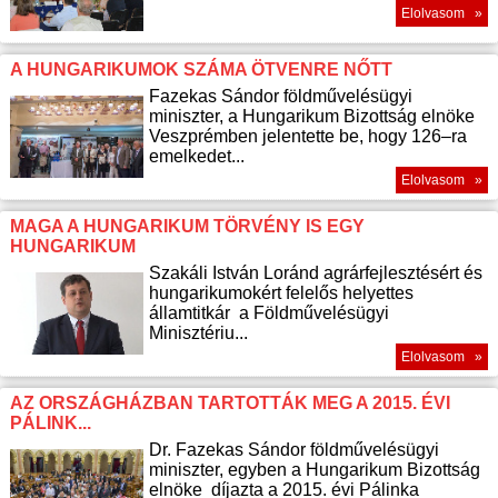
Elolvasom »
A HUNGARIKUMOK SZÁMA ÖTVENRE NŐTT
Fazekas Sándor földművelésügyi
miniszter, a Hungarikum Bizottság elnöke
Veszprémben jelentette be, hogy 126–ra
emelkedet...
Elolvasom »
MAGA A HUNGARIKUM TÖRVÉNY IS EGY
HUNGARIKUM
Szakáli István Loránd agrárfejlesztésért és
hungarikumokért felelős helyettes
államtitkár a Földművelésügyi
Minisztériu...
Elolvasom »
AZ ORSZÁGHÁZBAN TARTOTTÁK MEG A 2015. ÉVI
PÁLINK...
Dr. Fazekas Sándor földművelésügyi
miniszter, egyben a Hungarikum Bizottság
elnöke díjazta a 2015. évi Pálinka