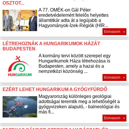
OSZTOT...
A 77. OMÉK-on Gál Péter
eredetvédelemért felelős helyettes
államtitkár adta át a legújabb a
Hagyományok-Ízek-Régiók (HÍR...
Elolvasom »
LÉTREHOZNÁK A HUNGARIKUMOK HÁZÁT
BUDAPESTEN
A kormány tervi között szerepel egy
Hungarikumok Háza létrehozása is
Budapesten, amely a hazai és a
nemzetközi közönség ...
Elolvasom »
EZÉRT LEHET HUNGARIKUM A GYÓGYFÜRDŐ
Magyarország különleges geológiai
adottságai teremtik meg a lehetőségét a
gyógyvizeken alapuló, - balneológiai és
más fi...
Elolvasom »