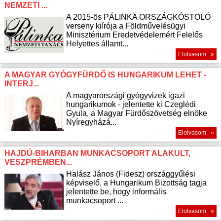
NEMZETI ...
A 2015-ös PÁLINKA ORSZÁGKÓSTOLÓ
verseny kiírója a Földművelésügyi
Minisztérium Eredetvédelemért Felelős
Helyettes államt...
Elolvasom »
A MAGYAR GYÓGYFÜRDŐ IS HUNGARIKUM LEHET -
INTERJ...
A magyarországi gyógyvizek igazi
hungarikumok - jelentette ki Czeglédi
Gyula, a Magyar Fürdőszövetség elnöke
Nyíregyházá...
Elolvasom »
HAJDÚ-BIHARBAN MUNKACSOPORT ALAKULT,
VESZPRÉMBEN...
Halász János (Fidesz) országgyűlési
képviselő, a Hungarikum Bizottság tagja
jelentette be, hogy informális
munkacsoport ...
Elolvasom »