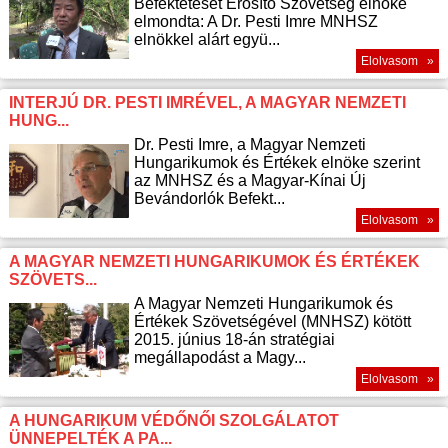
Befektetését Erősítő Szövetség elnöke
elmondta: A Dr. Pesti Imre MNHSZ
elnökkel alárt együ...
Elolvasom »
INTERJÚ DR. PESTI IMRÉVEL, A MAGYAR NEMZETI
HUNG...
Dr. Pesti Imre, a Magyar Nemzeti
Hungarikumok és Értékek elnöke szerint
az MNHSZ és a Magyar-Kínai Új
Bevándorlók Befekt...
Elolvasom »
A MAGYAR NEMZETI HUNGARIKUMOK ÉS ÉRTÉKEK
SZÖVETS...
A Magyar Nemzeti Hungarikumok és
Értékek Szövetségével (MNHSZ) kötött
2015. június 18-án stratégiai
megállapodást a Magy...
Elolvasom »
A HUNGARIKUM VÉDŐNŐI SZOLGÁLATOT
ÜNNEPELTÉK A PA...