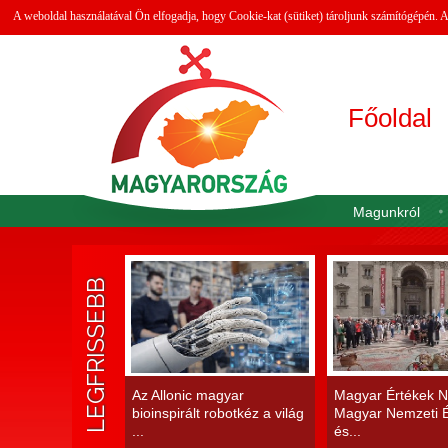
A weboldal használatával Ön elfogadja, hogy Cookie-kat (sütiket) tároljunk számítógépén.
Főoldal
Magunkról
LEGFRISSEBB
Az Allonic magyar
Magyar Értékek N
bioinspirált robotkéz a világ
Magyar Nemzeti É
...
és...