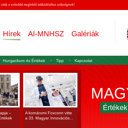
 A sütik a weboldal megfelelő működéséhez szükségesek!
Hírek
AI-MNHSZ
Galériák
Hungarikum és Értékek
Tipp
Kapcsolat
MAG
Értéke
apja –
A komáromi Foxconn vitte
rtékek
a 33. Magyar Innovációs...