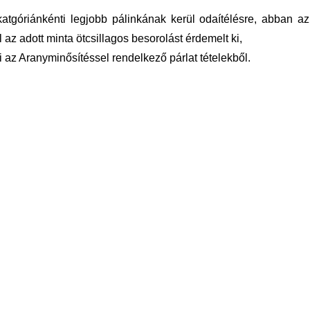
góriánkénti legjobb pálinkának kerül odaítélésre, abban az
z adott minta ötcsillagos besorolást érdemelt ki,
az Aranyminősítéssel rendelkező párlat tételekből.