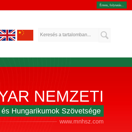
Értem, folytatás...
YAR NEMZETI
k és Hungarikumok Szövetsége
www.mnhsz.com