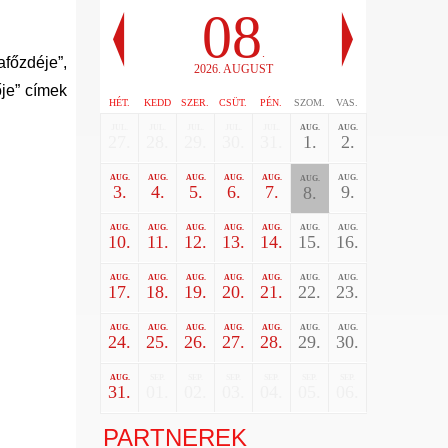
08
.
főzdéje”,
2026. AUGUST
je” címek
HÉT.
KEDD
SZER.
CSÜT.
PÉN.
SZOM.
VAS.
JUL.
JUL.
JUL.
JUL.
JUL.
AUG.
AUG.
27.
28.
29.
30.
31.
1.
2.
AUG.
AUG.
AUG.
AUG.
AUG.
AUG.
AUG.
3.
4.
5.
6.
7.
9.
8.
AUG.
AUG.
AUG.
AUG.
AUG.
AUG.
AUG.
10.
11.
12.
13.
14.
15.
16.
AUG.
AUG.
AUG.
AUG.
AUG.
AUG.
AUG.
17.
18.
19.
20.
21.
22.
23.
AUG.
AUG.
AUG.
AUG.
AUG.
AUG.
AUG.
24.
25.
26.
27.
28.
29.
30.
AUG.
SEP.
SEP.
SEP.
SEP.
SEP.
SEP.
31.
01.
02.
03.
04.
05.
06.
PARTNEREK