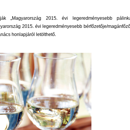
ztják „Magyarország 2015. évi legeredményesebb pálinka
gyarország 2015. évi legeredményesebb bérfőzetője/magánfőző
anács honlapjáról letölthető.