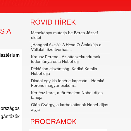
RÖVID HÍREK
S A
Mesekönyv mutatja be Béres József
életét
„Hangból Akció”: A HexaIO Átalakítja a
Vállalati Szoftverhas...
sztérium
Krausz Ferenc - Az attoszekundumok
tudománya és a Nobel‑díj
Példátlan elszántság: Karikó Katalin
Nobel-díja
Diadal egy kis fehérje kapcsán - Herskó
Ferenc magyar biokém...
Kertész Imre, a történelem Nobel-díjas
tanúja
Oláh György, a karbokationok Nobel-díjas
 országos
atyja
magánfőzők
PROGRAMOK