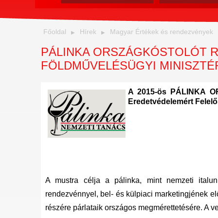
Főoldal
Hírek
Magyar Értékek és rendezvények
PÁLINKA ORSZÁGKÓSTOLÓT RE
FÖLDMŰVELÉSÜGYI MINISZTÉ
A 2015-ös PÁLINKA OR
Eredetvédelemért Felelő
A mustra célja a pálinka, mint nemzeti italu
rendezvénnyel, bel- és külpiaci marketingjének el
részére párlataik országos megmérettetésére. A ve