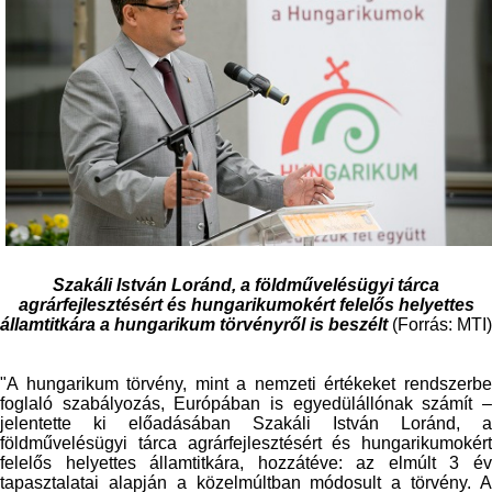
Szakáli István Loránd, a földművelésügyi tárca
agrárfejlesztésért és hungarikumokért felelős helyettes
államtitkára a hungarikum törvényről is beszélt
(Forrás: MTI)
"A hungarikum törvény, mint a nemzeti értékeket rendszerbe
foglaló szabályozás, Európában is egyedülállónak számít –
jelentette ki előadásában Szakáli István Loránd, a
földművelésügyi tárca agrárfejlesztésért és hungarikumokért
felelős helyettes államtitkára, hozzátéve: az elmúlt 3 év
tapasztalatai alapján a közelmúltban módosult a törvény. A