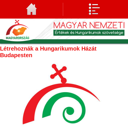
Létrehoznák a Hungarikumok Házát
Budapesten