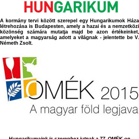
A kormány tervi között szerepel egy Hungarikumok Háza
létrehozása is Budapesten, amely a hazai és a nemzetközi
közönség számára mutatja majd be azon értékeinket,
amelyeket a magyarság adott a világnak - jelentette be V.
Németh Zsolt.
Hungarikumaink is szerephez jutnak a 77. OMÉK-on