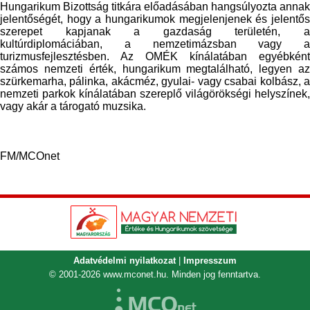
Hungarikum Bizottság titkára előadásában hangsúlyozta annak
jelentőségét, hogy a hungarikumok megjelenjenek és jelentős
szerepet kapjanak a gazdaság területén, a
kultúrdiplomáciában, a nemzetimázsban vagy a
turizmusfejlesztésben. Az OMÉK kínálatában egyébként
számos nemzeti érték, hungarikum megtalálható, legyen az
szürkemarha, pálinka, akácméz, gyulai- vagy csabai kolbász, a
nemzeti parkok kínálatában szereplő világörökségi helyszínek,
vagy akár a tárogató muzsika.
FM/MCOnet
Adatvédelmi nyilatkozat
|
Impresszum
© 2001-2026
www.mconet.hu
. Minden jog fenntartva.