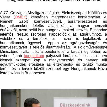
A 77. Országos Mezőgazdasági és Élelmiszeripari Kiállítás és
Vásár (
OMÉK
) keretében megrendezett konferencián V.
Németh Zsolt környezetügyért, agrárfejlesztésért és
hungarikumokért felelős államtitkár a magyar nemzeti
értékekről, azon belül is a hungarikumokról beszélt. Elmondta:
jelentős részük szorosan kapcsolódik az agráriumhoz, a
vidékhez és a természethez , ezért is foglalkozik a
hungarikumok ügyével éppen az agrárgazdaságért és
környezetügyért is felelős államtitkárság. A Földművelésügyi
Minisztérium államtitkára bejelentette: a tárca még ebben az
évben újabb
hungarikum
pályázati forrásokat biztosít, ebbe
kiemelt szerepet kap a magyarországi és határon túli
együttműködés erősítése az értékmentő- és gyűjtő munka
terén, és a tervek között szerepel egy Hungarikumok Háza
létrehozása is Budapesten.