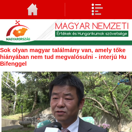
Sok olyan magyar találmány van, amely tőke
hiányában nem tud megvalósulni - interjú Hu
Bifenggel