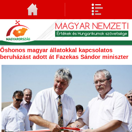
Őshonos magyar állatokkal kapcsolatos
beruházást adott át Fazekas Sándor miniszter