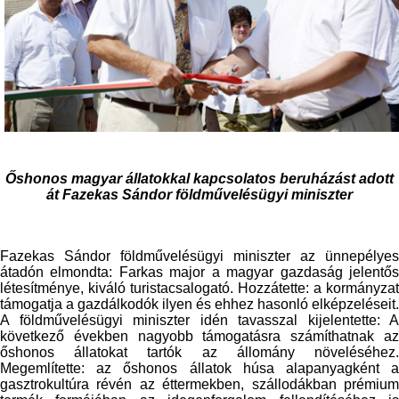
Őshonos magyar állatokkal kapcsolatos beruházást adott
át Fazekas Sándor földművelésügyi miniszter
Fazekas Sándor földművelésügyi miniszter az ünnepélyes
átadón elmondta: Farkas major a magyar gazdaság jelentős
létesítménye, kiváló turistacsalogató. Hozzátette: a kormányzat
támogatja a gazdálkodók ilyen és ehhez hasonló elképzeléseit.
A földművelésügyi miniszter idén tavasszal kijelentette: A
következő években nagyobb támogatásra számíthatnak az
őshonos állatokat tartók az állomány növeléséhez.
Megemlítette: az őshonos állatok húsa alapanyagként a
gasztrokultúra révén az éttermekben, szállodákban prémium