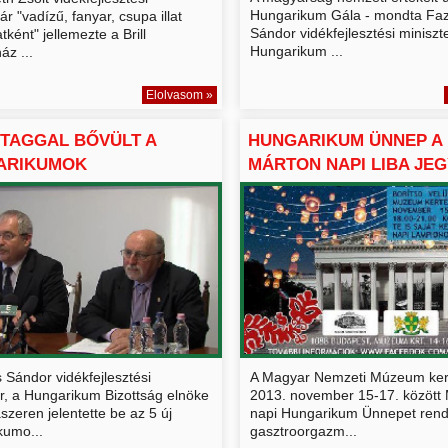
Hungarikum Gála - mondta Fa
kár "vadízű, fanyar, csupa illat
Sándor vidékfejlesztési miniszte
atként" jellemezte a Brill
Hungarikum ...
áz ...
Elolvasom »
 TAGGAL BŐVÜLT A
HUNGARIKUM ÜNNEP A
ARIKUMOK
MÁRTON NAPI LIBA JE
EMÉNYE É...
 Sándor vidékfejlesztési
A Magyar Nemzeti Múzeum ker
er, a Hungarikum Bizottság elnöke
2013. november 15-17. között
zeren jelentette be az 5 új
napi Hungarikum Ünnepet rend
kumo...
gasztroorgazm...