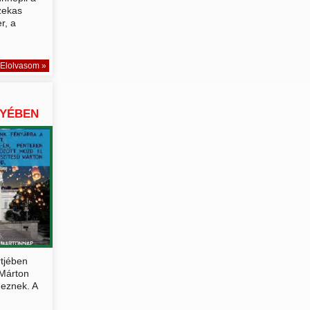
zekas
r, a
Elolvasom »
GYÉBEN
tjében
 Márton
eznek. A