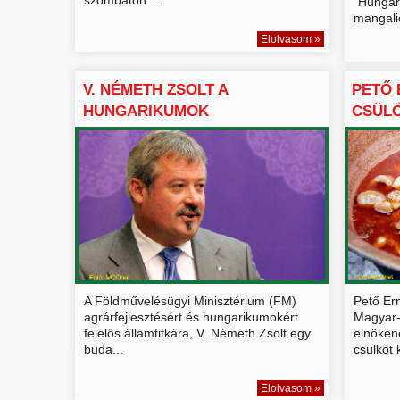
"Hungar
mangalic
Elolvasom »
V. NÉMETH ZSOLT A
PETŐ 
HUNGARIKUMOK
CSÜLÖ
FELÉRTÉKELŐDÉSÉRŐ...
A Földművelésügyi Minisztérium (FM)
Pető Er
agrárfejlesztésért és hungarikumokért
Magyar-
felelős államtitkára, V. Németh Zsolt egy
elnökén
buda...
csülköt k
Elolvasom »