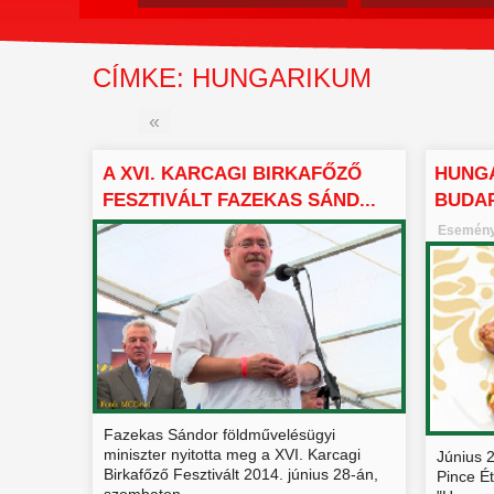
CÍMKE: HUNGARIKUM
«
A XVI. KARCAGI BIRKAFŐZŐ
HUNG
FESZTIVÁLT FAZEKAS SÁND...
BUDA
Esemény 
Fazekas Sándor földművelésügyi
miniszter nyitotta meg a XVI. Karcagi
Június 
Birkafőző Fesztivált 2014. június 28-án,
Pince É
szombaton ...