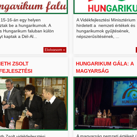
 15-16-án egy helyen
A Vidékfejlesztési Minisztérium
ztak be a hungarikumok. A
hirdetett a nemzeti értékek és
s Hungarikum faluban külön
hungarikumok gyűjtésének,
t kaptak a Dél-Al...
népszerűsítésének, ...
Elolvasom »
METH ZSOLT
HUNGARIKUM GÁLA: A
FEJLESZTÉSI
MAGYARSÁG
TITKÁR MAG...
CSÚCSTELJESÍTMÉNYEI.
A magyarság nemzeti értékeit ü
h Zsolt vidékfejlesztési