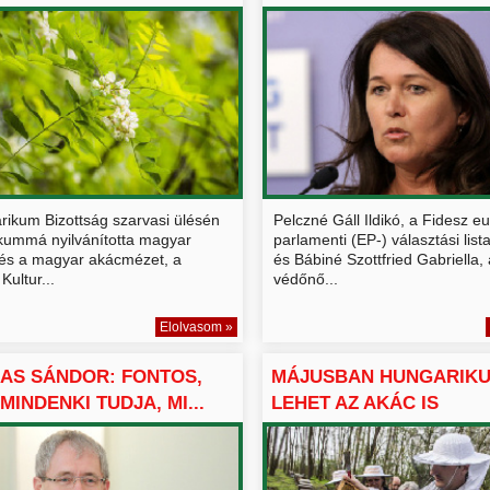
RIK...
VÉD...
rikum Bizottság szarvasi ülésén
Pelczné Gáll Ildikó, a Fidesz e
kummá nyilvánította magyar
parlamenti (EP-) választási list
 és a magyar akácmézet, a
és Bábiné Szottfried Gabriella, 
Kultur...
védőnő...
Elolvasom »
AS SÁNDOR: FONTOS,
MÁJUSBAN HUNGARIK
MINDENKI TUDJA, MI...
LEHET AZ AKÁC IS