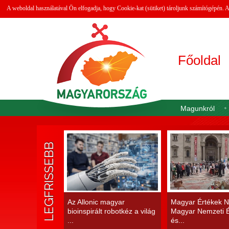
A weboldal használatával Ön elfogadja, hogy Cookie-kat (sütiket) tároljunk számítógépén.
Főoldal
Magunkról
LEGFRISSEBB
Az Allonic magyar
Magyar Értékek N
bioinspirált robotkéz a világ
Magyar Nemzeti É
...
és...