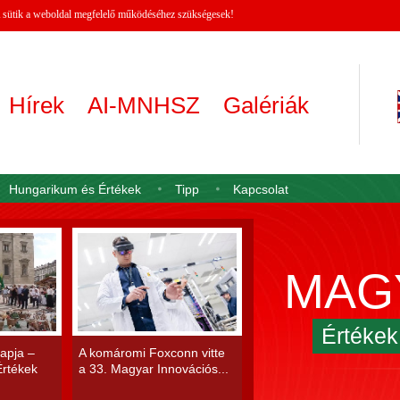
 A sütik a weboldal megfelelő működéséhez szükségesek!
Hírek
AI-MNHSZ
Galériák
Hungarikum és Értékek
Tipp
Kapcsolat
MAG
Értéke
apja –
A komáromi Foxconn vitte
rtékek
a 33. Magyar Innovációs...