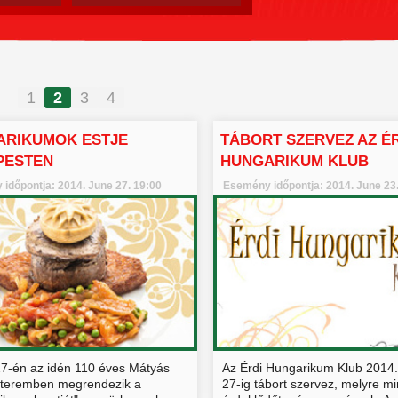
1
2
3
4
ARIKUMOK ESTJE
TÁBORT SZERVEZ AZ É
PESTEN
HUNGARIKUM KLUB
időpontja: 2014. June 27. 19:00
Esemény időpontja: 2014. June 23
27-én az idén 110 éves Mátyás
Az Érdi Hungarikum Klub 2014.
tteremben megrendezik a
27-ig tábort szervez, melyre m