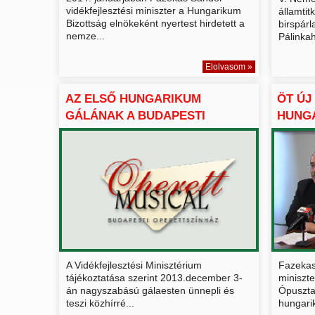
vidékfejlesztési miniszter a Hungarikum
államtit
Bizottság elnökeként nyertest hirdetett a
birspárl
nemze...
Pálinkah
Elolvasom »
AZ ELSŐ HUNGARIKUM
ÖT ÚJ
GÁLÁNAK A BUDAPESTI
HUNG
OPERETTSZ...
GYŰJT
A Vidékfejlesztési Minisztérium
Fazekas
tájékoztatása szerint 2013.december 3-
miniszt
án nagyszabású gálaesten ünnepli és
Ópusztas
teszi közhírré...
hungari