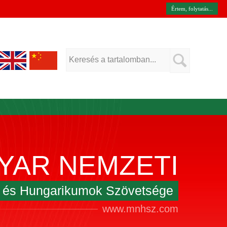
Értem, folytatás...
YAR NEMZETI
k és Hungarikumok Szövetsége
www.mnhsz.com