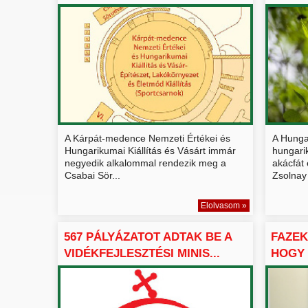
JELEN...
HUNGA
A Kárpát-medence Nemzeti Értékei és
A Hunga
Hungarikumai Kiállítás és Vásárt immár
hungari
negyedik alkalommal rendezik meg a
akácfát
Csabai Sör...
Zsolnay 
Elolvasom »
567 PÁLYÁZATOT ADTAK BE A
FAZEK
VIDÉKFEJLESZTÉSI MINIS...
HOGY 