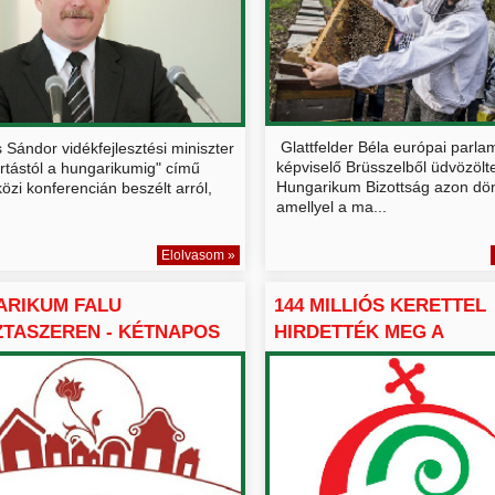
Glattfelder Béla európai parla
Sándor vidékfejlesztési miniszter
képviselő Brüsszelből üdvözölt
rtástól a hungarikumig" című
Hungarikum Bizottság azon dön
zi konferencián beszélt arról,
amellyel a ma...
Elolvasom »
ARIKUM FALU
144 MILLIÓS KERETTEL
TASZEREN - KÉTNAPOS
HIRDETTÉK MEG A
ZV...
HUNGARIKUM ...