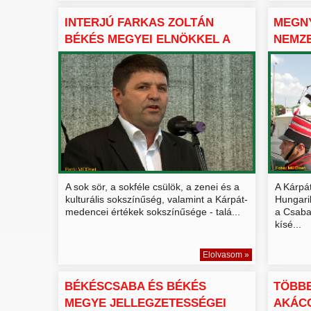
INTERJÚ FARKAS ZOLTÁN
MEGNY
BÉKÉS MEGYEI ELNÖKKEL A
NEMZE
CS...
A sok sör, a sokféle csülök, a zenei és a
A Kárpá
kulturális sokszínűség, valamint a Kárpát-
Hungarik
medencei értékek sokszínűsége - talá...
a Csaba
kísé...
Elolvasom »
BÉKÉSCSABA ÉS BÉKÉS
TÖBBE
MEGYE JELLEGZETESSÉGEI
AKÁCC