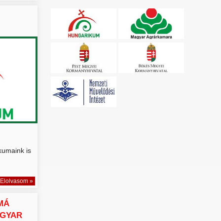
kumaink is
Elolvasom »
MÁ
AGYAR