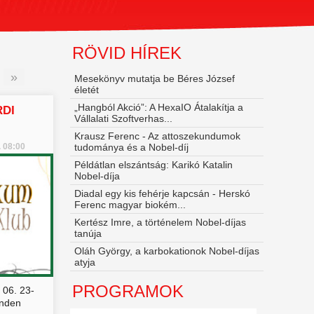
RÖVID HÍREK
»
Mesekönyv mutatja be Béres József
életét
„Hangból Akció”: A HexaIO Átalakítja a
RDI
Vállalati Szoftverhas...
Krausz Ferenc - Az attoszekundumok
. 08:00
tudománya és a Nobel‑díj
Példátlan elszántság: Karikó Katalin
Nobel-díja
Diadal egy kis fehérje kapcsán - Herskó
Ferenc magyar biokém...
Kertész Imre, a történelem Nobel-díjas
tanúja
Oláh György, a karbokationok Nobel-díjas
atyja
PROGRAMOK
 06. 23-
inden