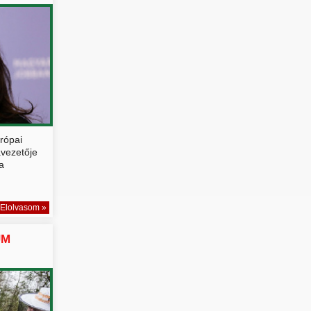
urópai
avezetője
a
Elolvasom »
UM