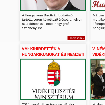
A Hungarikum Bizottság Budaörsön
Március
tartotta soron következő ülését, amelyen
mutatko
az a döntés született, hogy gróf
kétnapo
Széchenyi Ist...
hangsúly
Elolvasom »
VM: KIHIRDETTÉK A
V. NÉ
HUNGARIKUMOKAT ÉS NEMZETI
VIDÉK
ÉRTÉ...
ÁLLAM
2014. januárjában Fazekas Sándor
V. Német