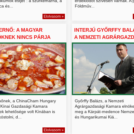
ikumok estjét": a szürkemarha, a
érdeklődőt szívesen várnak. A
a és...
Földműv...
Elolvasom »
ERNŐ: A MAGYAR
INTERJÚ GYŐRFFY BAL
KNEK NINCS PÁRJA
A NEMZETI AGRÁRGAZDA
nőnek, a ChinaCham Hungary
Győrffy Balázs, a Nemzeti
Kínai Gazdasági Kamara
Agrárgazdasági Kamara elnöke 
ek lehetősége volt Kínában is
meg a Kárpát-medence Nemzeti
óstolni, d...
és Hungarikumai Kiá...
Elolvasom »