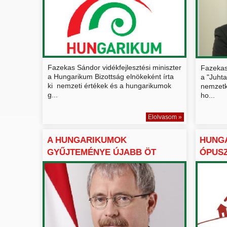
Fazekas Sándor vidékfejlesztési miniszter
Fazekas 
a Hungarikum Bizottság elnökeként írta
a "Juhta
ki nemzeti értékek és a hungarikumok
nemzetkö
g...
ho...
Elolvasom »
A HUNGARIKUMOK
HUNG
GYŰJTEMÉNYE ÚJABB ÖT
ÓPUSZ
TAGGAL GAZDA...
RENDE