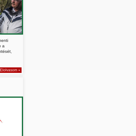
menti
e a
tését,
Elolvasom »