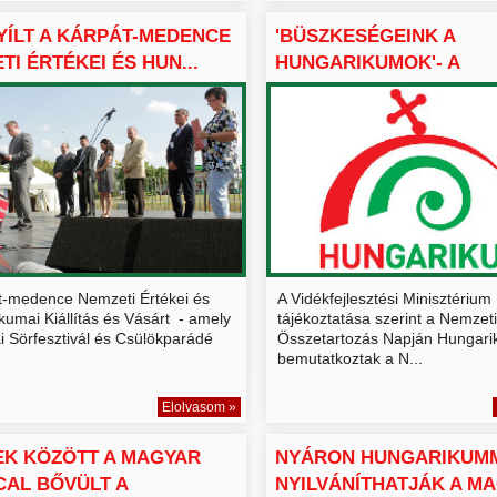
ÍLT A KÁRPÁT-MEDENCE
'BÜSZKESÉGEINK A
TI ÉRTÉKEI ÉS HUN...
HUNGARIKUMOK'- A
HUNGARIKUM BIZ...
t-medence Nemzeti Értékei és
A Vidékfejlesztési Minisztérium
umai Kiállítás és Vásárt - amely
tájékoztatása szerint a Nemzeti
i Sörfesztivál és Csülökparádé
Összetartozás Napján Hungari
bemutatkoztak a N...
Elolvasom »
K KÖZÖTT A MAGYAR
NYÁRON HUNGARIKUM
AL BŐVÜLT A
NYILVÁNÍTHATJÁK A M