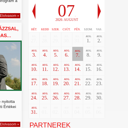
 program a
07
.
Elolvasom »
2026. AUGUST
ÁZZSAL,
HÉT.
KEDD
SZER.
CSÜT.
PÉN.
SZOM.
VAS.
S...
JUL.
JUL.
JUL.
JUL.
JUL.
AUG.
AUG.
27.
28.
29.
30.
31.
1.
2.
AUG.
AUG.
AUG.
AUG.
AUG.
AUG.
AUG.
3.
4.
5.
6.
8.
9.
7.
AUG.
AUG.
AUG.
AUG.
AUG.
AUG.
AUG.
10.
11.
12.
13.
14.
15.
16.
AUG.
AUG.
AUG.
AUG.
AUG.
AUG.
AUG.
17.
18.
19.
20.
21.
22.
23.
AUG.
AUG.
AUG.
AUG.
AUG.
AUG.
AUG.
24.
25.
26.
27.
28.
29.
30.
nyitotta
 Értékei
AUG.
SEP.
SEP.
SEP.
SEP.
SEP.
SEP.
31.
01.
02.
03.
04.
05.
06.
PARTNEREK
Elolvasom »