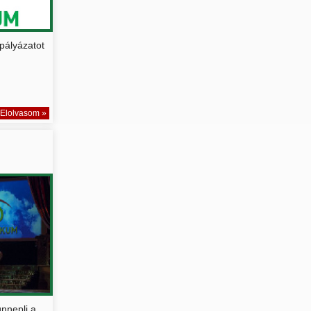
 pályázatot
Elolvasom »
..
nnepli a