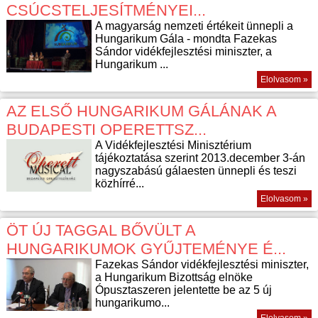
CSÚCSTELJESÍTMÉNYEI...
A magyarság nemzeti értékeit ünnepli a
Hungarikum Gála - mondta Fazekas
Sándor vidékfejlesztési miniszter, a
Hungarikum ...
Elolvasom »
AZ ELSŐ HUNGARIKUM GÁLÁNAK A
BUDAPESTI OPERETTSZ...
A Vidékfejlesztési Minisztérium
tájékoztatása szerint 2013.december 3-án
nagyszabású gálaesten ünnepli és teszi
közhírré...
Elolvasom »
ÖT ÚJ TAGGAL BŐVÜLT A
HUNGARIKUMOK GYŰJTEMÉNYE É...
Fazekas Sándor vidékfejlesztési miniszter,
a Hungarikum Bizottság elnöke
Ópusztaszeren jelentette be az 5 új
hungarikumo...