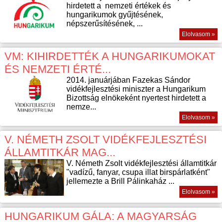
hirdetett a nemzeti értékek és
hungarikumok gyűjtésének,
népszerűsítésének, ...
Elolvasom »
VM: KIHIRDETTÉK A HUNGARIKUMOKAT
ÉS NEMZETI ÉRTÉ...
2014. januárjában Fazekas Sándor
vidékfejlesztési miniszter a Hungarikum
Bizottság elnökeként nyertest hirdetett a
nemze...
Elolvasom »
V. NÉMETH ZSOLT VIDÉKFEJLESZTÉSI
ÁLLAMTITKÁR MAG...
V. Németh Zsolt vidékfejlesztési államtitkár
"vadízű, fanyar, csupa illat birspárlatként"
jellemezte a Brill Pálinkaház ...
Elolvasom »
HUNGARIKUM GÁLA: A MAGYARSÁG