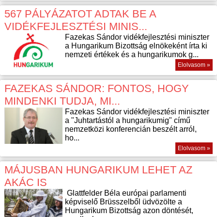
567 PÁLYÁZATOT ADTAK BE A
VIDÉKFEJLESZTÉSI MINIS...
Fazekas Sándor vidékfejlesztési miniszter
a Hungarikum Bizottság elnökeként írta ki
nemzeti értékek és a hungarikumok g...
Elolvasom »
FAZEKAS SÁNDOR: FONTOS, HOGY
MINDENKI TUDJA, MI...
Fazekas Sándor vidékfejlesztési miniszter
a "Juhtartástól a hungarikumig" című
nemzetközi konferencián beszélt arról,
ho...
Elolvasom »
MÁJUSBAN HUNGARIKUM LEHET AZ
AKÁC IS
Glattfelder Béla európai parlamenti
képviselő Brüsszelből üdvözölte a
Hungarikum Bizottság azon döntését,