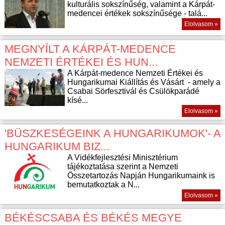
kulturális sokszínűség, valamint a Kárpát-
medencei értékek sokszínűsége - talá...
Elolvasom »
MEGNYÍLT A KÁRPÁT-MEDENCE
NEMZETI ÉRTÉKEI ÉS HUN...
A Kárpát-medence Nemzeti Értékei és
Hungarikumai Kiállítás és Vásárt - amely a
Csabai Sörfesztivál és Csülökparádé
kísé...
Elolvasom »
'BÜSZKESÉGEINK A HUNGARIKUMOK'- A
HUNGARIKUM BIZ...
A Vidékfejlesztési Minisztérium
tájékoztatása szerint a Nemzeti
Összetartozás Napján Hungarikumaink is
bemutatkoztak a N...
Elolvasom »
BÉKÉSCSABA ÉS BÉKÉS MEGYE