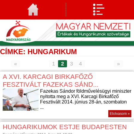
CÍMKE: HUNGARIKUM
«
1
2
3
4
»
A XVI. KARCAGI BIRKAFŐZŐ
FESZTIVÁLT FAZEKAS SÁND...
Fazekas Sándor földművelésügyi miniszter
nyitotta meg a XVI. Karcagi Birkafőző
Fesztivált 2014. június 28-án, szombaton
...
Elolvasom »
HUNGARIKUMOK ESTJE BUDAPESTEN