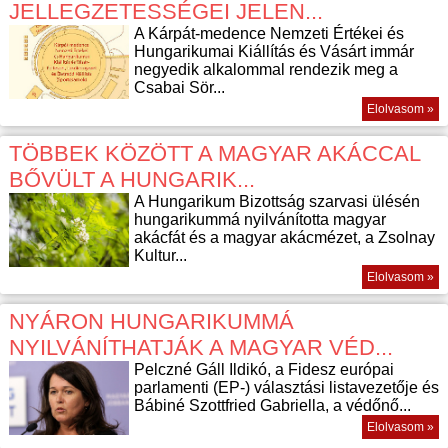
JELLEGZETESSÉGEI JELEN...
A Kárpát-medence Nemzeti Értékei és
Hungarikumai Kiállítás és Vásárt immár
negyedik alkalommal rendezik meg a
Csabai Sör...
Elolvasom »
TÖBBEK KÖZÖTT A MAGYAR AKÁCCAL
BŐVÜLT A HUNGARIK...
A Hungarikum Bizottság szarvasi ülésén
hungarikummá nyilvánította magyar
akácfát és a magyar akácmézet, a Zsolnay
Kultur...
Elolvasom »
NYÁRON HUNGARIKUMMÁ
NYILVÁNÍTHATJÁK A MAGYAR VÉD...
Pelczné Gáll Ildikó, a Fidesz európai
parlamenti (EP-) választási listavezetője és
Bábiné Szottfried Gabriella, a védőnő...
Elolvasom »