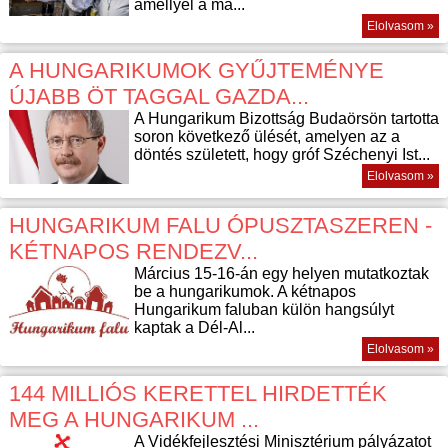
amellyel a ma...
Elolvasom »
A HUNGARIKUMOK GYŰJTEMÉNYE
ÚJABB ÖT TAGGAL GAZDA...
A Hungarikum Bizottság Budaörsön tartotta
soron következő ülését, amelyen az a
döntés született, hogy gróf Széchenyi Ist...
Elolvasom »
HUNGARIKUM FALU ÓPUSZTASZEREN -
KÉTNAPOS RENDEZV...
Március 15-16-án egy helyen mutatkoztak
be a hungarikumok. A kétnapos
Hungarikum faluban külön hangsúlyt
kaptak a Dél-Al...
Elolvasom »
144 MILLIÓS KERETTEL HIRDETTÉK
MEG A HUNGARIKUM ...
A Vidékfejlesztési Minisztérium pályázatot