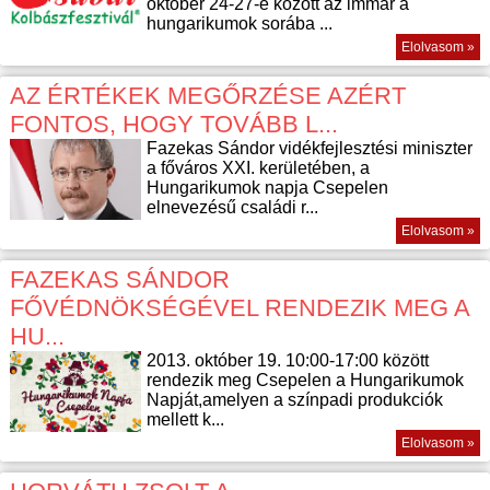
október 24-27-e között az immár a
hungarikumok sorába ...
Elolvasom »
AZ ÉRTÉKEK MEGŐRZÉSE AZÉRT
FONTOS, HOGY TOVÁBB L...
Fazekas Sándor vidékfejlesztési miniszter
a főváros XXI. kerületében, a
Hungarikumok napja Csepelen
elnevezésű családi r...
Elolvasom »
FAZEKAS SÁNDOR
FŐVÉDNÖKSÉGÉVEL RENDEZIK MEG A
HU...
2013. október 19. 10:00-17:00 között
rendezik meg Csepelen a Hungarikumok
Napját,amelyen a színpadi produkciók
mellett k...
Elolvasom »