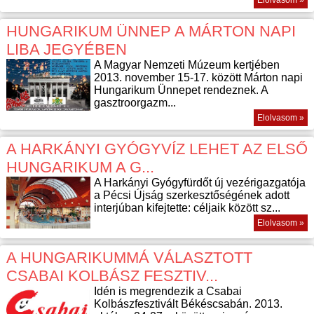
Elolvasom »
HUNGARIKUM ÜNNEP A MÁRTON NAPI
LIBA JEGYÉBEN
A Magyar Nemzeti Múzeum kertjében
2013. november 15-17. között Márton napi
Hungarikum Ünnepet rendeznek. A
gasztroorgazm...
Elolvasom »
A HARKÁNYI GYÓGYVÍZ LEHET AZ ELSŐ
HUNGARIKUM A G...
A Harkányi Gyógyfürdőt új vezérigazgatója
a Pécsi Újság szerkesztőségének adott
interjúban kifejtette: céljaik között sz...
Elolvasom »
A HUNGARIKUMMÁ VÁLASZTOTT
CSABAI KOLBÁSZ FESZTIV...
Idén is megrendezik a Csabai
Kolbászfesztivált Békéscsabán. 2013.