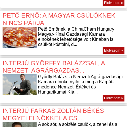
Elolvasom »
PETŐ ERNŐ: A MAGYAR CSÜLÖKNEK
NINCS PÁRJA
Pető Ernőnek, a ChinaCham Hungary
Magyar-Kínai Gazdasági Kamara
elnökének lehetősége volt Kínában is
csülköt kóstolni, d...
Elolvasom »
INTERJÚ GYŐRFFY BALÁZZSAL, A
NEMZETI AGRÁRGAZDAS...
Győrffy Balázs, a Nemzeti Agrárgazdasági
Kamara elnöke nyitotta meg a Kárpát-
medence Nemzeti Értékei és
Hungarikumai Kiá...
Elolvasom »
INTERJÚ FARKAS ZOLTÁN BÉKÉS
MEGYEI ELNÖKKEL A CS...
A sok sör, a sokféle csülök, a zenei és a