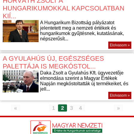
HORVÁTH ZSOLT A
HUNGARIKUMOKKAL KAPCSOLATBAN
KIÍ...
A Hungarikum Bizottság pályázatot
jelentetett meg a nemzeti értékek és
hungarikumok gyűjtésnek, kutatásának,
népszerűsít...
Elolvasom »
A GYULAHÚS ÚJ, EGÉSZSÉGES
PALETTÁJA IS MEGKÓSTOL...
Daka Zsolt a Gyulahús Kft. ügyvezetője
elmondása szerint a Magyar Értékek
Napján megkóstoltatták új termékeiket, és
jell...
Elolvasom »
«
1
2
3
4
»