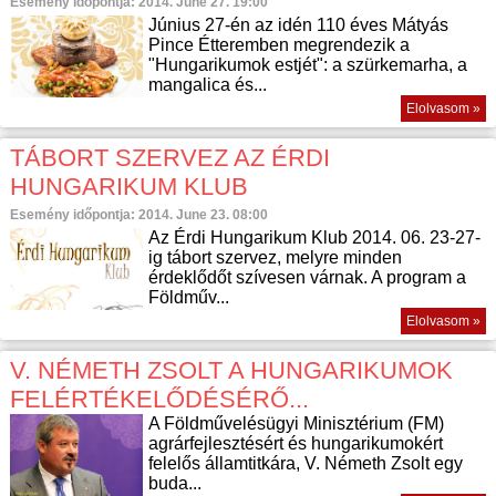
Esemény időpontja: 2014. June 27. 19:00
Június 27-én az idén 110 éves Mátyás
Pince Étteremben megrendezik a
"Hungarikumok estjét": a szürkemarha, a
mangalica és...
Elolvasom »
TÁBORT SZERVEZ AZ ÉRDI
HUNGARIKUM KLUB
Esemény időpontja: 2014. June 23. 08:00
Az Érdi Hungarikum Klub 2014. 06. 23-27-
ig tábort szervez, melyre minden
érdeklődőt szívesen várnak. A program a
Földműv...
Elolvasom »
V. NÉMETH ZSOLT A HUNGARIKUMOK
FELÉRTÉKELŐDÉSÉRŐ...
A Földművelésügyi Minisztérium (FM)
agrárfejlesztésért és hungarikumokért
felelős államtitkára, V. Németh Zsolt egy
buda...