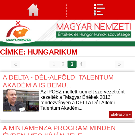
CÍMKE: HUNGARIKUM
«
1
2
3
4
»
A DELTA - DÉL-ALFÖLDI TALENTUM
AKADÉMIA IS BEMU...
Az IPOSZ mellett kiemelt szervezetként
kezelték a "Magyar Értékek 2013"
rendezvényen a DELTA Dél-Alföldi
Talentum Akadém...
Elolvasom »
A MINTAMENZA PROGRAM MINDEN