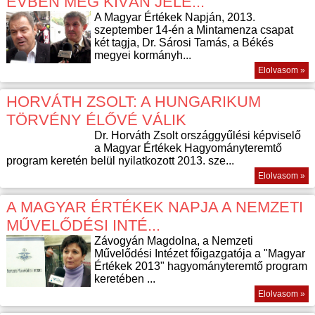
ÉVBEN MEG KÍVÁN JELE...
A Magyar Értékek Napján, 2013.
szeptember 14-én a Mintamenza csapat
két tagja, Dr. Sárosi Tamás, a Békés
megyei kormányh...
Elolvasom »
HORVÁTH ZSOLT: A HUNGARIKUM
TÖRVÉNY ÉLŐVÉ VÁLIK
Dr. Horváth Zsolt országgyűlési képviselő
a Magyar Értékek Hagyományteremtő
program keretén belül nyilatkozott 2013. sze...
Elolvasom »
A MAGYAR ÉRTÉKEK NAPJA A NEMZETI
MŰVELŐDÉSI INTÉ...
Závogyán Magdolna, a Nemzeti
Művelődési Intézet főigazgatója a "Magyar
Értékek 2013" hagyományteremtő program
keretében ...
Elolvasom »