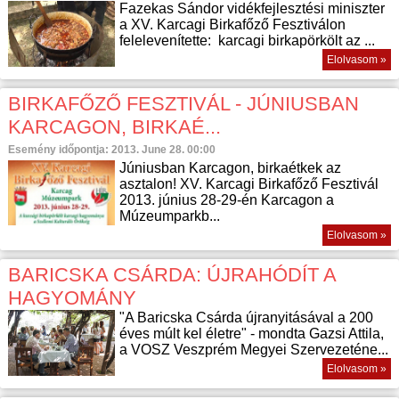
Fazekas Sándor vidékfejlesztési miniszter
a XV. Karcagi Birkafőző Fesztiválon
felelevenítette: karcagi birkapörkölt az ...
Elolvasom »
BIRKAFŐZŐ FESZTIVÁL - JÚNIUSBAN
KARCAGON, BIRKAÉ...
Esemény időpontja: 2013. June 28. 00:00
Júniusban Karcagon, birkaétkek az
asztalon! XV. Karcagi Birkafőző Fesztivál
2013. június 28-29-én Karcagon a
Múzeumparkb...
Elolvasom »
BARICSKA CSÁRDA: ÚJRAHÓDÍT A
HAGYOMÁNY
"A Baricska Csárda újranyitásával a 200
éves múlt kel életre" - mondta Gazsi Attila,
a VOSZ Veszprém Megyei Szervezeténe...
Elolvasom »