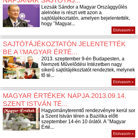
NAPJÁNAK SAJTÓTÁJ...
Lezsák Sándor a Magyar Országgyűlés
alelnöke is részt vett azon a
sajtótájékoztatón, amelyen bejelentették,
hogy "Magyar...
Elolvasom »
SAJTÓTÁJÉKOZTATÓN JELENTETTÉK
BE A \'MAGYAR ÉRTÉ...
2013. szeptember 9-én Budapesten, a
Nemzeti Művelődési Intézetben nagy
sikerű sajtótájékoztatót rendeztek, melynek
fő té...
Elolvasom »
MAGYAR ÉRTÉKEK NAPJA 2013.09.14.
SZENT ISTVÁN TÉ...
Hagyományteremtő rendezvényre kerül sor
a Szent István téren a Bazilika előtt
szeptember 14-én 10 órától. A "Magyar
Érté...
Elolvasom »