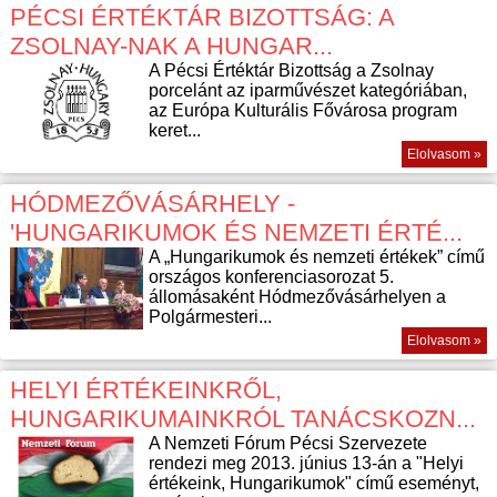
PÉCSI ÉRTÉKTÁR BIZOTTSÁG: A
ZSOLNAY-NAK A HUNGAR...
A Pécsi Értéktár Bizottság a Zsolnay
porcelánt az iparművészet kategóriában,
az Európa Kulturális Fővárosa program
keret...
Elolvasom »
HÓDMEZŐVÁSÁRHELY -
'HUNGARIKUMOK ÉS NEMZETI ÉRTÉ...
A „Hungarikumok és nemzeti értékek” című
országos konferenciasorozat 5.
állomásaként Hódmezővásárhelyen a
Polgármesteri...
Elolvasom »
HELYI ÉRTÉKEINKRŐL,
HUNGARIKUMAINKRÓL TANÁCSKOZN...
A Nemzeti Fórum Pécsi Szervezete
rendezi meg 2013. június 13-án a "Helyi
értékeink, Hungarikumok" című eseményt,