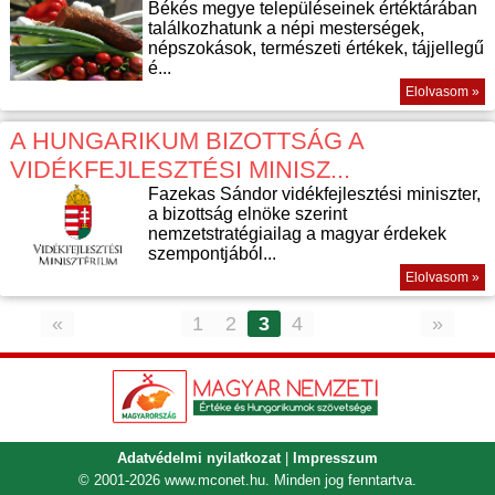
Békés megye településeinek értéktárában
találkozhatunk a népi mesterségek,
népszokások, természeti értékek, tájjellegű
é...
Elolvasom »
A HUNGARIKUM BIZOTTSÁG A
VIDÉKFEJLESZTÉSI MINISZ...
Fazekas Sándor vidékfejlesztési miniszter,
a bizottság elnöke szerint
nemzetstratégiailag a magyar érdekek
szempontjából...
Elolvasom »
«
1
2
3
4
»
Adatvédelmi nyilatkozat
|
Impresszum
© 2001-2026
www.mconet.hu
. Minden jog fenntartva.