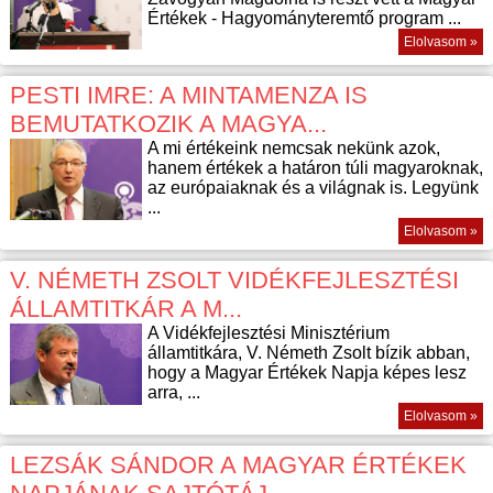
Értékek - Hagyományteremtő program ...
Elolvasom »
PESTI IMRE: A MINTAMENZA IS
BEMUTATKOZIK A MAGYA...
A mi értékeink nemcsak nekünk azok,
hanem értékek a határon túli magyaroknak,
az európaiaknak és a világnak is. Legyünk
...
Elolvasom »
V. NÉMETH ZSOLT VIDÉKFEJLESZTÉSI
ÁLLAMTITKÁR A M...
A Vidékfejlesztési Minisztérium
államtitkára, V. Németh Zsolt bízik abban,
hogy a Magyar Értékek Napja képes lesz
arra, ...
Elolvasom »
LEZSÁK SÁNDOR A MAGYAR ÉRTÉKEK