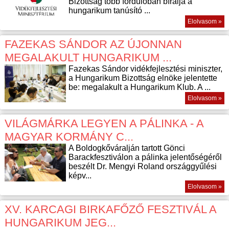
Bizottság több fordulóban bírálja a
hungarikum tanúsító ...
Elolvasom »
FAZEKAS SÁNDOR AZ ÚJONNAN
MEGALAKULT HUNGARIKUM ...
Fazekas Sándor vidékfejlesztési miniszter,
a Hungarikum Bizottság elnöke jelentette
be: megalakult a Hungarikum Klub. A ...
Elolvasom »
VILÁGMÁRKA LEGYEN A PÁLINKA - A
MAGYAR KORMÁNY C...
A Boldogkőváralján tartott Gönci
Barackfesztiválon a pálinka jelentőségéről
beszélt Dr. Mengyi Roland országgyűlési
képv...
Elolvasom »
XV. KARCAGI BIRKAFŐZŐ FESZTIVÁL A
HUNGARIKUM JEG...