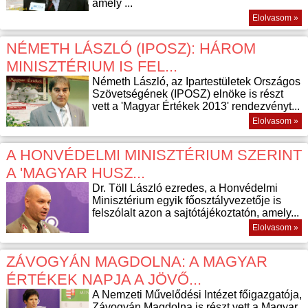
amely ...
Elolvasom »
NÉMETH LÁSZLÓ (IPOSZ): HÁROM
MINISZTÉRIUM IS FEL...
Németh László, az Ipartestületek Országos
Szövetségének (IPOSZ) elnöke is részt
vett a 'Magyar Értékek 2013' rendezvényt...
Elolvasom »
A HONVÉDELMI MINISZTÉRIUM SZERINT
A 'MAGYAR HUSZ...
Dr. Töll László ezredes, a Honvédelmi
Minisztérium egyik főosztályvezetője is
felszólalt azon a sajtótájékoztatón, amely...
Elolvasom »
ZÁVOGYÁN MAGDOLNA: A MAGYAR
ÉRTÉKEK NAPJA A JÖVŐ...
A Nemzeti Művelődési Intézet főigazgatója,
Závogyán Magdolna is részt vett a Magyar