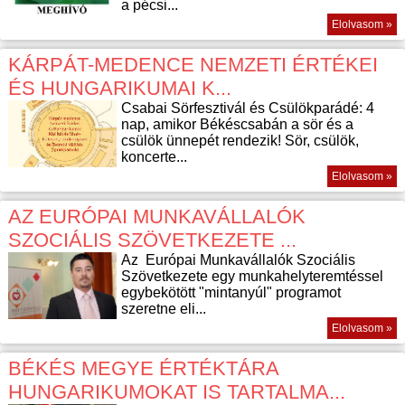
a pécsi...
Elolvasom »
KÁRPÁT-MEDENCE NEMZETI ÉRTÉKEI
ÉS HUNGARIKUMAI K...
Csabai Sörfesztivál és Csülökparádé: 4
nap, amikor Békéscsabán a sör és a
csülök ünnepét rendezik! Sör, csülök,
koncerte...
Elolvasom »
AZ EURÓPAI MUNKAVÁLLALÓK
SZOCIÁLIS SZÖVETKEZETE ...
Az Európai Munkavállalók Szociális
Szövetkezete egy munkahelyteremtéssel
egybekötött "mintanyúl" programot
szeretne eli...
Elolvasom »
BÉKÉS MEGYE ÉRTÉKTÁRA
HUNGARIKUMOKAT IS TARTALMA...