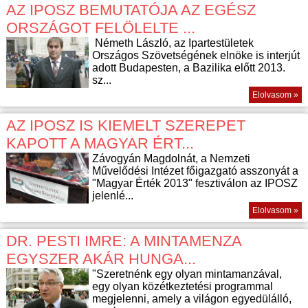
AZ IPOSZ BEMUTATÓJA AZ EGÉSZ
ORSZÁGOT FELÖLELTE ...
Németh László, az Ipartestületek
Országos Szövetségének elnöke is interjút
adott Budapesten, a Bazilika előtt 2013.
sz...
Elolvasom »
AZ IPOSZ IS KIEMELT SZEREPET
KAPOTT A MAGYAR ÉRT...
Závogyán Magdolnát, a Nemzeti
Művelődési Intézet főigazgató asszonyát a
"Magyar Érték 2013" fesztiválon az IPOSZ
jelenlé...
Elolvasom »
DR. PESTI IMRE: A MINTAMENZA
EGYSZER AKÁR HUNGA...
"Szeretnénk egy olyan mintamanzával,
egy olyan közétkeztetési programmal
megjelenni, amely a világon egyedülálló,