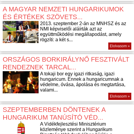
A MAGYAR NEMZETI HUNGARIKUMOK
ÉS ÉRTÉKEK SZÖVETS...
2013. szeptember 2-án az MNHSZ és az
NMI képviselői aláírták azt az
együttműködési megállapodást, amely
rögzíti: a két s...
Elolvasom »
ORSZÁGOS BORKIRÁLYNŐ FESZTIVÁLT
RENDEZNEK TARCAL...
A tokaji bor egy igazi ritkaság, igazi
hungaricum. Ennek a hungaricumnak a
védelme, óvása, ápolása és megtartása,
valami...
Elolvasom »
SZEPTEMBERBEN DÖNTENEK A
HUNGARIKUM TANÚSÍTÓ VÉD...
A Vidékfejlesztési Minisztérium
közleménye szerint a Hungarikum