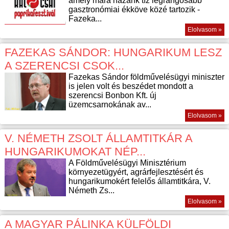
amely mára hazánk tíz legrangosabb
gasztronómiai ékköve közé tartozik -
Fazeka...
Elolvasom »
FAZEKAS SÁNDOR: HUNGARIKUM LESZ
A SZERENCSI CSOK...
Fazekas Sándor földművelésügyi miniszter
is jelen volt és beszédet mondott a
szerencsi Bonbon Kft. új
üzemcsarnokának av...
Elolvasom »
V. NÉMETH ZSOLT ÁLLAMTITKÁR A
HUNGARIKUMOKAT NÉP...
A Földművelésügyi Minisztérium
környezetügyért, agrárfejlesztésért és
hungarikumokért felelős államtitkára, V.
Németh Zs...
Elolvasom »
A MAGYAR PÁLINKA KÜLFÖLDI