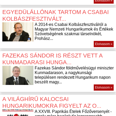
Elolvasom »
EGYEDÜLÁLLÓNAK TARTOM A CSABAI
KOLBÁSZFESZTIVÁLT...
A 2014-es Csabai Kolbászfesztiválról a
Magyar Nemzeti Hungarikumok és Értékek
Szövetségének szakmai társelnökét,
Prohász...
Elolvasom »
FAZEKAS SÁNDOR IS RÉSZT VETT A
KUNMADARASI HUNGA...
Fazekas Sándor földművelésügyi miniszter
Kunmadarason, a nagykunsági
településen rendezett Hungarikum napon
beszélt magy...
Elolvasom »
A VILÁGHÍRŰ KALOCSAI
HUNGARIKUMOKRA FIGYELT AZ O...
A XXVIII. Paprikás Ételek Főzőversenyét -