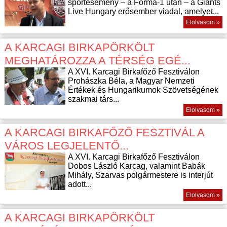
sportesemény – a Forma-1 után – a Giants
Live Hungary erősember viadal, amelyet...
Elolvasom »
A KARCAGI BIRKAPÖRKÖLT
MEGHATÁROZZA A TÉRSÉG EGÉ...
A XVI. Karcagi Birkafőző Fesztiválon
Prohászka Béla, a Magyar Nemzeti
Értékek és Hungarikumok Szövetségének
szakmai társ...
Elolvasom »
A KARCAGI BIRKAFŐZŐ FESZTIVÁL A
VÁROS LEGJELENTŐ...
A XVI. Karcagi Birkafőző Fesztiválon
Dobos László Karcag, valamint Babák
Mihály, Szarvas polgármestere is interjút
adott...
Elolvasom »
A KARCAGI BIRKAPÖRKÖLT