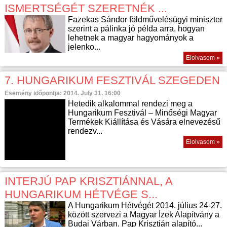
ISMERTSÉGÉT SZERETNÉK ...
Fazekas Sándor földművelésügyi miniszter
szerint a pálinka jó példa arra, hogyan
lehetnek a magyar hagyományok a
jelenko...
Elolvasom »
7. HUNGARIKUM FESZTIVÁL SZEGEDEN
Esemény időpontja: 2014. July 31. 16:00
Hetedik alkalommal rendezi meg a
Hungarikum Fesztivál – Minőségi Magyar
Termékek Kiállítása és Vására elnevezésű
rendezv...
Elolvasom »
INTERJÚ PAP KRISZTIÁNNAL, A
HUNGARIKUM HÉTVÉGE S...
A Hungarikum Hétvégét 2014. július 24-27.
között szervezi a Magyar Ízek Alapítvány a
Budai Várban. Pap Krisztián alapító...