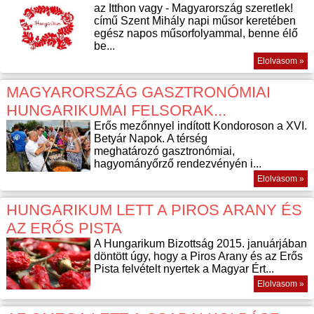
az Itthon vagy - Magyarország szeretlek!
című Szent Mihály napi műsor keretében
egész napos műsorfolyammal, benne élő
be...
Elolvasom »
MAGYARORSZÁG GASZTRONÓMIAI
HUNGARIKUMAI FELSORAK...
Erős mezőnnyel indított Kondoroson a XVI.
Betyár Napok. A térség
meghatározó gasztronómiai,
hagyományőrző rendezvényén i...
Elolvasom »
HUNGARIKUM LETT A PIROS ARANY ÉS
AZ ERŐS PISTA
A Hungarikum Bizottság 2015. januárjában
döntött úgy, hogy a Piros Arany és az Erős
Pista felvételt nyertek a Magyar Ért...
Elolvasom »