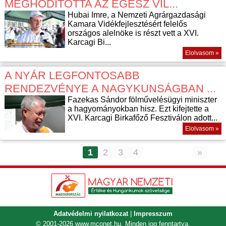
MEGHÓDÍTOTTA AZ EGÉSZ VIL...
Hubai Imre, a Nemzeti Agrárgazdasági
Kamara Vidékfejlesztésért felelős
országos alelnöke is részt vett a XVI.
Karcagi Bi...
Elolvasom »
A NYÁR LEGFONTOSABB
RENDEZVÉNYE A NAGYKUNSÁGBAN ...
Fazekas Sándor fölművelésügyi miniszter
a hagyományokban hisz. Ezt kifejtette a
XVI. Karcagi Birkafőző Fesztiválon adott...
Elolvasom »
1
2
3
4
»
Adatvédelmi nyilatkozat
|
Impresszum
© 2001-2026
www.mconet.hu
. Minden jog fenntartva.