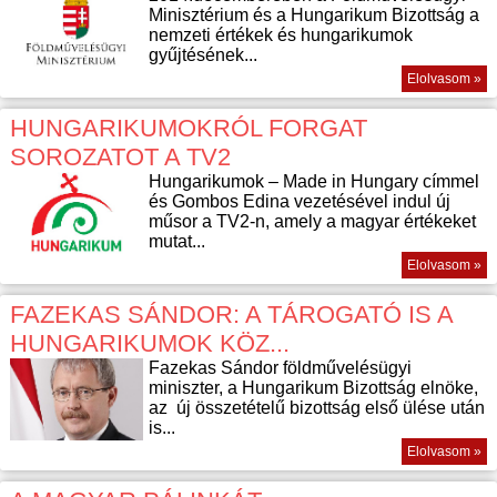
Minisztérium és a Hungarikum Bizottság a
nemzeti értékek és hungarikumok
gyűjtésének...
Elolvasom »
HUNGARIKUMOKRÓL FORGAT
SOROZATOT A TV2
Hungarikumok – Made in Hungary címmel
és Gombos Edina vezetésével indul új
műsor a TV2-n, amely a magyar értékeket
mutat...
Elolvasom »
FAZEKAS SÁNDOR: A TÁROGATÓ IS A
HUNGARIKUMOK KÖZ...
Fazekas Sándor földművelésügyi
miniszter, a Hungarikum Bizottság elnöke,
az új összetételű bizottság első ülése után
is...
Elolvasom »