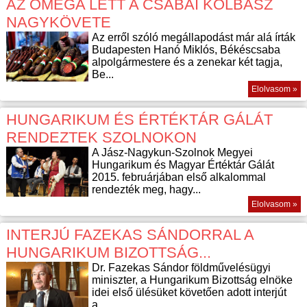
AZ OMEGA LETT A CSABAI KOLBÁSZ
NAGYKÖVETE
Az erről szóló megállapodást már alá írták
Budapesten Hanó Miklós, Békéscsaba
alpolgármestere és a zenekar két tagja,
Be...
Elolvasom »
HUNGARIKUM ÉS ÉRTÉKTÁR GÁLÁT
RENDEZTEK SZOLNOKON
A Jász-Nagykun-Szolnok Megyei
Hungarikum és Magyar Értéktár Gálát
2015. februárjában első alkalommal
rendezték meg, hagy...
Elolvasom »
INTERJÚ FAZEKAS SÁNDORRAL A
HUNGARIKUM BIZOTTSÁG...
Dr. Fazekas Sándor földművelésügyi
miniszter, a Hungarikum Bizottság elnöke
idei első ülésüket követően adott interjút
a...