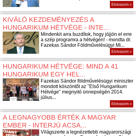
Elolvasom »
KIVÁLÓ KEZDEMÉNYEZÉS A
HUNGARIKUM HÉTVÉGE - INTE...
Mindenkit arra buzdítok, hogy jöjjön el erre
a szép programra a hétvégén! - mondta dr.
Fazekas Sándor Földművelésügyi Mi...
Elolvasom »
HUNGARIKUM HÉTVÉGE: MIND A 41
HUNGARIKUM EGY HEL...
Fazekas Sándor földművelésügyi miniszter
mondott köszöntőt az "Első Hungarikum
Hétvége" megnyitó ünnepségén 2014.
július...
Elolvasom »
A LEGNAGYOBB ÉRTÉK A MAGYAR
EMBER - INTERJÚ ACSA...
Világszerte a legnézettebb magyarországi