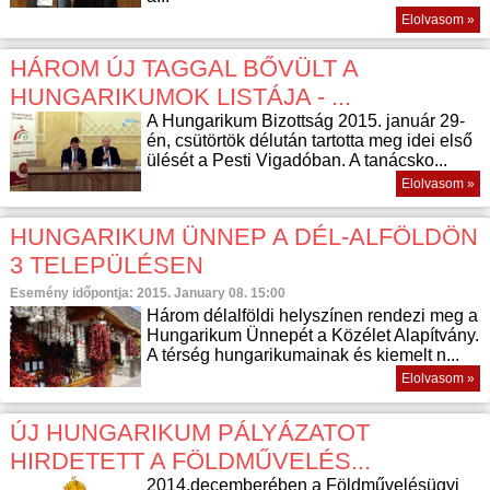
Elolvasom »
HÁROM ÚJ TAGGAL BŐVÜLT A
HUNGARIKUMOK LISTÁJA - ...
A Hungarikum Bizottság 2015. január 29-
én, csütörtök délután tartotta meg idei első
ülését a Pesti Vigadóban. A tanácsko...
Elolvasom »
HUNGARIKUM ÜNNEP A DÉL-ALFÖLDÖN
3 TELEPÜLÉSEN
Esemény időpontja: 2015. January 08. 15:00
Három délalföldi helyszínen rendezi meg a
Hungarikum Ünnepét a Közélet Alapítvány.
A térség hungarikumainak és kiemelt n...
Elolvasom »
ÚJ HUNGARIKUM PÁLYÁZATOT
HIRDETETT A FÖLDMŰVELÉS...
2014.decemberében a Földművelésügyi