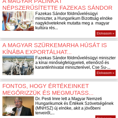
A MAGYAR PÁLINKÁT
NÉPSZERŰSÍTETTE FAZEKAS SÁNDOR
Fazekas Sándor földművelésügyi
miniszter, a Hungarikum Bizottság elnöke
nagyköveteknek mutatta meg a magyar
kultúra rés...
Elolvasom »
A MAGYAR SZÜRKEMARHA HÚSÁT IS
KÍNÁBA EXPORTÁLHAT...
Fazekas Sándor földművelésügyi miniszter
a kínai minőségfelügyeleti, ellenőrző és
karanténhivatal miniszterével, Cse Su-...
Elolvasom »
FONTOS, HOGY ÉRTÉKEINKET
MEGŐRIZZÜK ÉS MEGMUTASS...
Dr. Pesti Imre lett a Magyar Nemzeti
Hungarikumok és Értékek Szövetségének
(MNHSZ) új elnöke, akit a jövőbeni
terveiről,...