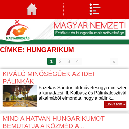
CÍMKE: HUNGARIKUM
1
2
3
4
»
KIVÁLÓ MINŐSÉGŰEK AZ IDEI
PÁLINKÁK
Fazekas Sándor földművelésügyi miniszter
a kunadacsi III. Kolbász és Pálinkafesztivál
alkalmából elmondta, hogy a pálink...
Elolvasom »
MIND A HATVAN HUNGARIKUMOT
BEMUTATJA A KÖZMÉDIA ...