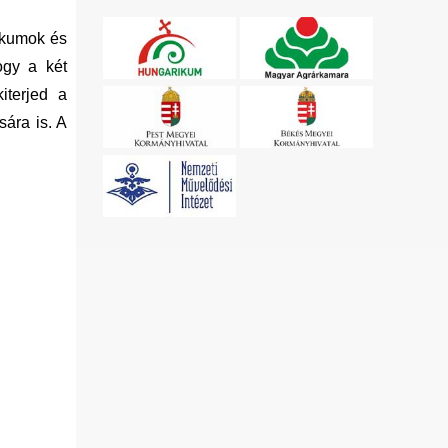
ikumok és
ogy a két
iterjed a
sára is. A