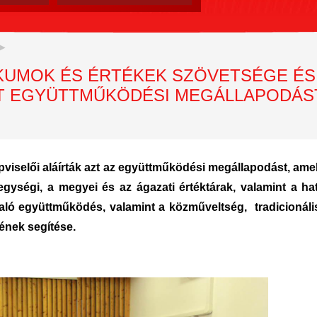
KUMOK ÉS ÉRTÉKEK SZÖVETSÉGE ÉS
ET EGYÜTTMŰKÖDÉSI MEGÁLLAPODÁS
iselői aláírták azt az együttműködési megállapodást, amely
jegységi, a megyei és az ágazati értéktárak, valamint a hat
aló együttműködés, valamint a közműveltség, tradicionál
ének segítése.