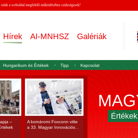
 A sütik a weboldal megfelelő működéséhez szükségesek!
Hírek
AI-MNHSZ
Galériák
Hungarikum és Értékek
Tipp
Kapcsolat
MAG
Értéke
apja –
A komáromi Foxconn vitte
rtékek
a 33. Magyar Innovációs...