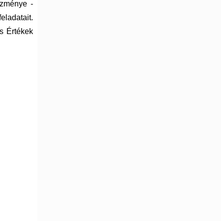
ézménye -
eladatait.
s Értékek