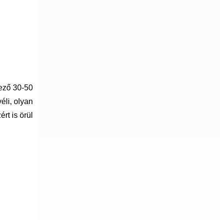
kező 30-50
li, olyan
rt is örül