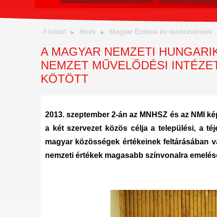
Főoldal
Hírek
Magyar Értékek és rendezvények
A MAGYAR NEMZETI HUNGARI
NEMZET MŰVELŐDÉSI INTÉZ
KÖTÖTT
2013. szeptember 2-án az MNHSZ és az NMI képv
a két szervezet közös célja a települési, a té
magyar közösségek értékeinek feltárásában v
nemzeti értékek magasabb színvonalra emelés