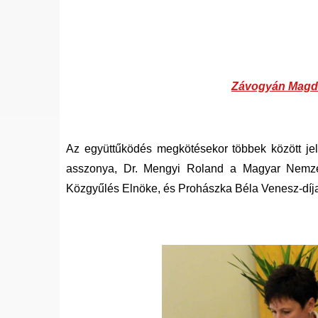
Závogyán Magd
Az együttűködés megkötésekor többek között je
asszonya, Dr. Mengyi Roland a Magyar Nemze
Közgyűlés Elnöke, és Prohászka Béla Venesz-díj