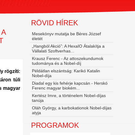
RÖVID HÍREK
 A
Mesekönyv mutatja be Béres József
életét
T
„Hangból Akció”: A HexaIO Átalakítja a
Vállalati Szoftverhas...
Krausz Ferenc - Az attoszekundumok
tudománya és a Nobel‑díj
Példátlan elszántság: Karikó Katalin
 rögzíti:
Nobel-díja
áron túli
Diadal egy kis fehérje kapcsán - Herskó
is magyar
Ferenc magyar biokém...
Kertész Imre, a történelem Nobel-díjas
tanúja
Oláh György, a karbokationok Nobel-díjas
atyja
PROGRAMOK