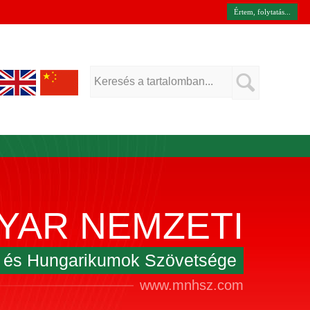
Értem, folytatás...
YAR NEMZETI
k és Hungarikumok Szövetsége
www.mnhsz.com