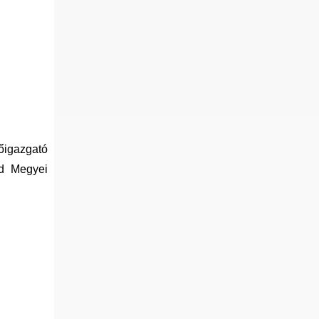
őigazgató
od Megyei