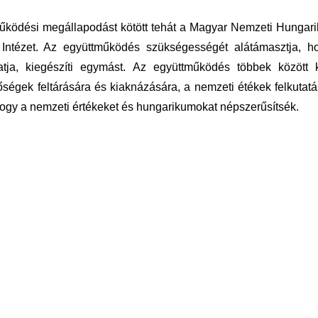
tműködési megállapodást kötött tehát a Magyar Nemzeti Hungar
ntézet. Az együttműködés szükségességét alátámasztja, h
ja, kiegészíti egymást. Az együttműködés többek között k
égek feltárására és kiaknázására, a nemzeti étékek felkutatá
hogy a nemzeti értékeket és hungarikumokat népszerűsítsék.