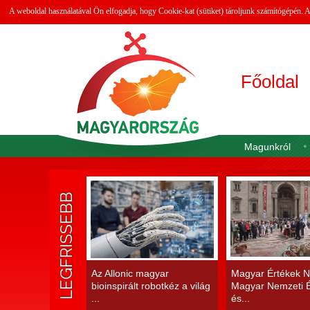
A weboldal használatával Ön elfogadja, hogy Cookie-kat (sütiket) tároljunk számítógépén.
Főoldal
Magunkról
LEGFRISSEBB
Az Allonic magyar
Magyar Értékek N
bioinspirált robotkéz a világ
Magyar Nemzeti É
...
és...