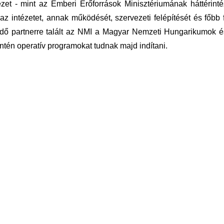
et - mint az Emberi Erőforrások Minisztériumának háttérint
z intézetet, annak működését, szervezeti felépítését és főbb f
ködő partnerre talált az NMI a Magyar Nemzeti Hungarikumok é
tén operatív programokat tudnak majd indítani.