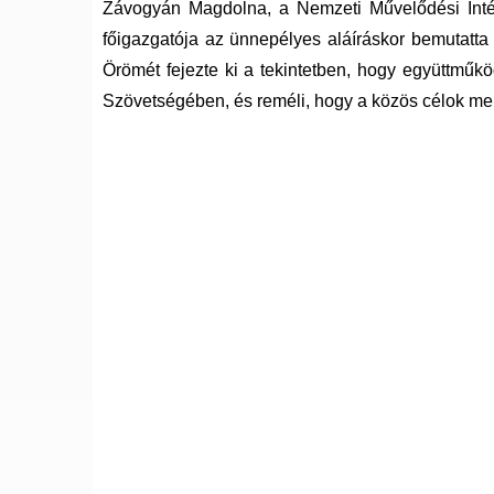
Závogyán Magdolna, a Nemzeti Művelődési Intéz
főigazgatója az ünnepélyes aláíráskor bemutatta a
Örömét fejezte ki a tekintetben, hogy együttmű
Szövetségében, és reméli, hogy a közös célok men