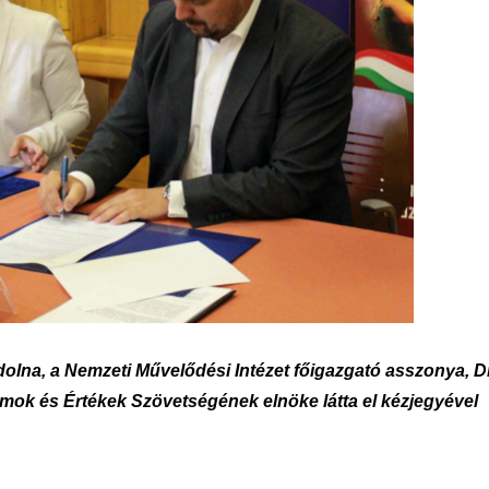
na, a Nemzeti Művelődési Intézet főigazgató asszonya, D
ok és Értékek Szövetségének elnöke látta el kézjegyével