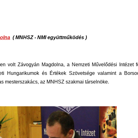
olna
( MNHSZ - NMI együttműködés )
len volt Závogyán Magdolna, a Nemzeti Művelődési Intézet f
ti Hungarikumok és Értékek Szövetsége valamint a Bors
as mesterszakács, az MNHSZ szakmai társelnöke.