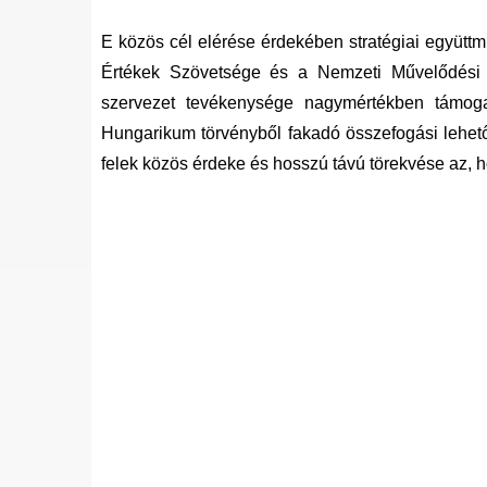
E közös cél elérése érdekében stratégiai együt
Értékek Szövetsége és a Nemzeti Művelődési I
szervezet tevékenysége nagymértékben támogat
Hungarikum törvényből fakadó összefogási lehetős
felek közös érdeke és hosszú távú törekvése az, 