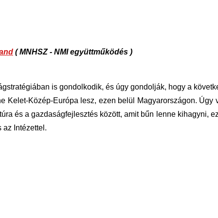
land
( MNHSZ - NMI együttműködés )
gstratégiában is gondolkodik, és úgy gondolják, hogy a követ
e Kelet-Közép-Európa lesz, ezen belül Magyarországon. Úgy vé
túra és a gazdaságfejlesztés között, amit bűn lenne kihagyni, ezé
az Intézettel.