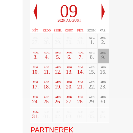
09
.
2026. AUGUST
HÉT.
KEDD
SZER.
CSÜT.
PÉN.
SZOM.
VAS.
JUL.
JUL.
JUL.
JUL.
JUL.
AUG.
AUG.
27.
28.
29.
30.
31.
1.
2.
AUG.
AUG.
AUG.
AUG.
AUG.
AUG.
AUG.
3.
4.
5.
6.
7.
8.
9.
AUG.
AUG.
AUG.
AUG.
AUG.
AUG.
AUG.
10.
11.
12.
13.
14.
15.
16.
AUG.
AUG.
AUG.
AUG.
AUG.
AUG.
AUG.
17.
18.
19.
20.
21.
22.
23.
AUG.
AUG.
AUG.
AUG.
AUG.
AUG.
AUG.
24.
25.
26.
27.
28.
29.
30.
AUG.
SEP.
SEP.
SEP.
SEP.
SEP.
SEP.
31.
01.
02.
03.
04.
05.
06.
PARTNEREK