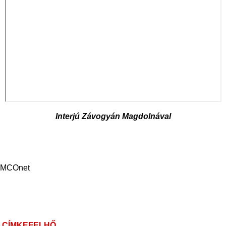
Interjú Závogyán Magdolnával
MCOnet
CÍMKEFELHŐ