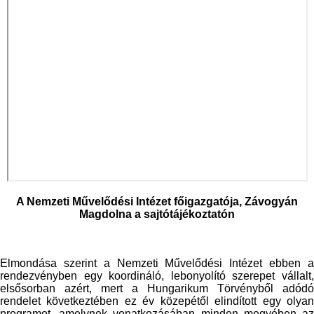
A Nemzeti Művelődési Intézet főigazgatója, Závogyán
Magdolna
a sajtótájékoztatón
Elmondása szerint a Nemzeti Művelődési Intézet ebben a
rendezvényben egy koordináló, lebonyolító szerepet vállalt,
elsősorban azért, mert a Hungarikum Törvényből adódó
rendelet következtében ez év közepétől elindított egy olyan
programot, amelynek vonatkozásában minden megyében az