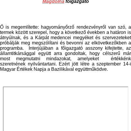
Magdolna
főigazgató
Ő is megemlítette: hagyományőrző rendezvényről van szó, a
termek között szerepel, hogy a következő években a határon is
átnyúlnak, és a Kárpát medencei megyéket és szervezeteket
próbálják meg megszólítani és bevonni az elkövetkezőkben a
programba. Interjújában a főigazgató asszony kifejtette, az
államtitkársággal együtt arra gondoltak, hogy célszerű már
most megmutatni mindazokat, amelyeket értékkénk
szeretnének nyilvántartani. Ezért jött létre a szeptember 14-i
Magyar Értékek Napja a Bazilikával együttműködve.