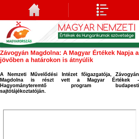
Závogyán Magdolna: A Magyar Értékek Napja a
jövőben a határokon is átnyúlik
A Nemzeti Művelődési Intézet főigazgatója, Závogyán
Magdolna is részt vett a
Magyar Értékek 
Hagyományteremtő program budapesti
sajtótájékoztatóján.