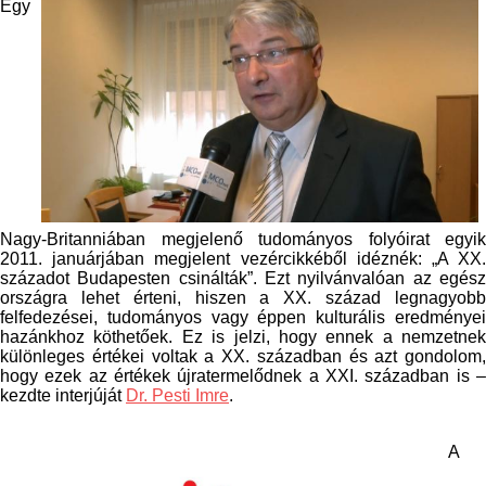
Egy
Nagy-Britanniában megjelenő tudományos folyóirat egyik
2011. januárjában megjelent vezércikkéből idéznék: „A XX.
századot Budapesten csinálták”. Ezt nyilvánvalóan az egész
országra lehet érteni, hiszen a XX. század legnagyobb
felfedezései, tudományos vagy éppen kulturális eredményei
hazánkhoz köthetőek. Ez is jelzi, hogy ennek a nemzetnek
különleges értékei voltak a XX. században és azt gondolom,
hogy ezek az értékek újratermelődnek a XXI. században is –
kezdte interjúját
Dr. Pesti Imre
.
A