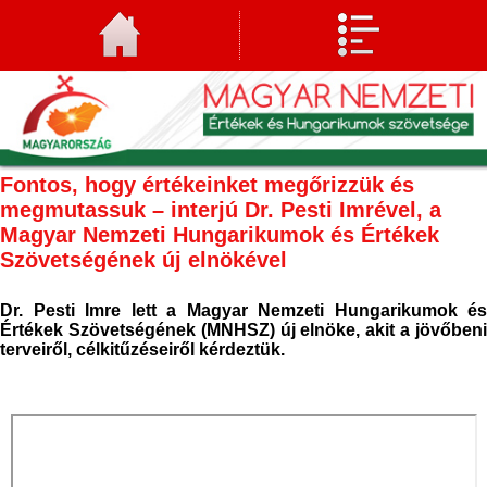
Fontos, hogy értékeinket megőrizzük és
megmutassuk – interjú Dr. Pesti Imrével, a
Magyar Nemzeti Hungarikumok és Értékek
Szövetségének új elnökével
Dr. Pesti Imre lett a Magyar Nemzeti Hungarikumok és
Értékek Szövetségének (MNHSZ) új elnöke, akit a jövőbeni
terveiről, célkitűzéseiről kérdeztük.