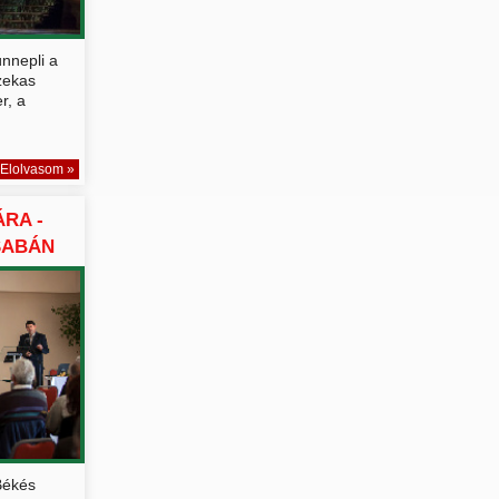
nnepli a
zekas
r, a
Elolvasom »
RA -
SABÁN
Békés