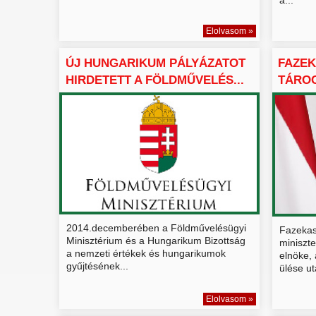
Elolvasom »
ÚJ HUNGARIKUM PÁLYÁZATOT
FAZEK
HIRDETETT A FÖLDMŰVELÉS...
TÁROG
HUNGA
2014.decemberében a Földművelésügyi
Fazekas
Minisztérium és a Hungarikum Bizottság
miniszt
a nemzeti értékek és hungarikumok
elnöke, 
gyűjtésének...
ülése utá
Elolvasom »