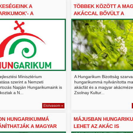
KESÉGEINK A
TÖBBEK KÖZÖTT A MA
RIKUMOK'- A
AKÁCCAL BŐVÜLT A
RIKUM BIZ...
HUNGARIK...
ejlesztési Minisztérium
A Hungarikum Bizottság szarva
atása szerint a Nemzeti
hungarikummá nyilvánította m
rtozás Napján Hungarikumaink is
akácfát és a magyar akácmézet
koztak a N...
Zsolnay Kultur...
Elolvasom »
ON HUNGARIKUMMÁ
MÁJUSBAN HUNGARIK
ÁNÍTHATJÁK A MAGYAR
LEHET AZ AKÁC IS