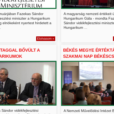
anuárjában Fazekas Sándor
A magyarság nemzeti értékeit ü
lesztési miniszter a Hungarikum
Hungarikum Gála - mondta Fa
g elnökeként nyertest hirdetett a
Sándor vidékfejlesztési miniszte
.
Hungarikum ...
Elolvasom »
 TAGGAL BŐVÜLT A
BÉKÉS MEGYE ÉRTÉKTÁ
ARIKUMOK
SZAKMAI NAP BÉKÉSC
EMÉNYE É...
 Sándor vidékfejlesztési
A Nemzeti Művelődési Intézet 