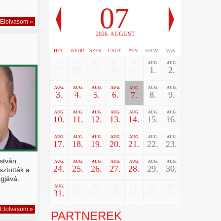
07
Elolvasom »
.
2026. AUGUST
HÉT.
KEDD
SZER.
CSÜT.
PÉN.
SZOM.
VAS.
JUL.
JUL.
JUL.
JUL.
JUL.
AUG.
AUG.
27.
28.
29.
30.
31.
1.
2.
AUG.
AUG.
AUG.
AUG.
AUG.
AUG.
AUG.
3.
4.
5.
6.
8.
9.
7.
AUG.
AUG.
AUG.
AUG.
AUG.
AUG.
AUG.
10.
11.
12.
13.
14.
15.
16.
AUG.
AUG.
AUG.
AUG.
AUG.
AUG.
AUG.
17.
18.
19.
20.
21.
22.
23.
stván
AUG.
AUG.
AUG.
AUG.
AUG.
AUG.
AUG.
24.
25.
26.
27.
28.
29.
30.
asztották a
agjává.
AUG.
SEP.
SEP.
SEP.
SEP.
SEP.
SEP.
31.
01.
02.
03.
04.
05.
06.
Elolvasom »
PARTNEREK