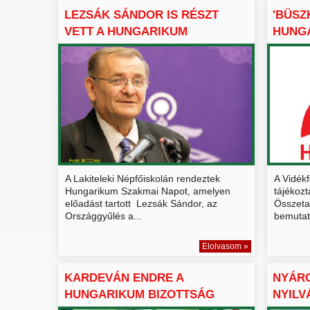
LEZSÁK SÁNDOR IS RÉSZT
'BÜSZ
VETT A HUNGARIKUM
HUNGA
SZAKMAI...
HUNGA
A Lakiteleki Népfőiskolán rendeztek
A Vidékf
Hungarikum Szakmai Napot, amelyen
tájékozt
előadást tartott Lezsák Sándor, az
Összeta
Országgyűlés a...
bemutat
Elolvasom »
KARDEVÁN ENDRE A
NYÁR
HUNGARIKUM BIZOTTSÁG
NYILV