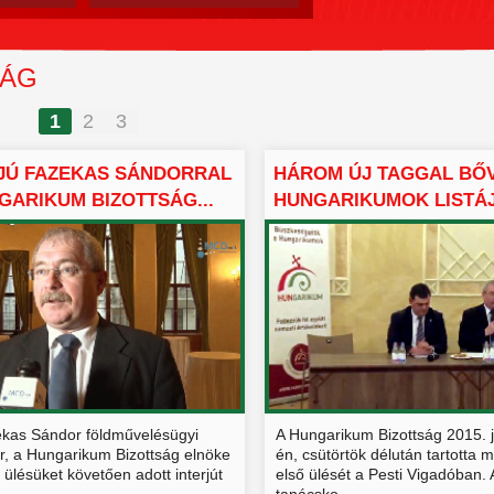
SÁG
1
2
3
JÚ FAZEKAS SÁNDORRAL
HÁROM ÚJ TAGGAL BŐV
GARIKUM BIZOTTSÁG...
HUNGARIKUMOK LISTÁJA 
ekas Sándor földművelésügyi
A Hungarikum Bizottság 2015. 
er, a Hungarikum Bizottság elnöke
én, csütörtök délután tartotta m
ő ülésüket követően adott interjút
első ülését a Pesti Vigadóban. 
tanácsko...