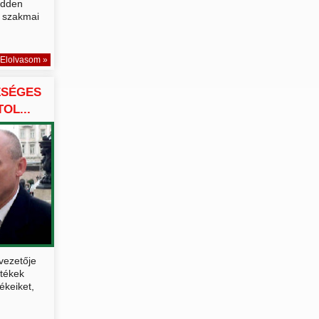
edden
 szakmai
Elolvasom »
ZSÉGES
OL...
vezetője
tékek
ékeiket,