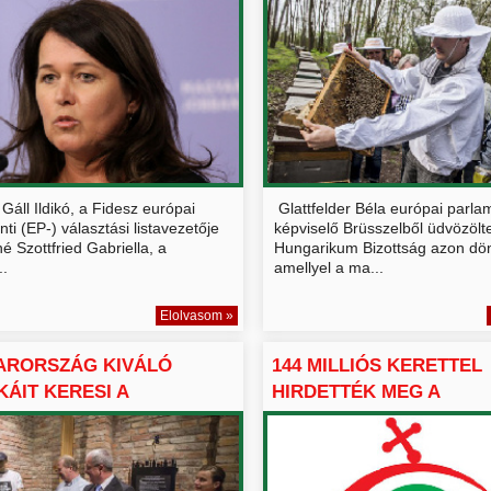
Gáll Ildikó, a Fidesz európai
Glattfelder Béla európai parla
ti (EP-) választási listavezetője
képviselő Brüsszelből üdvözölt
é Szottfried Gabriella, a
Hungarikum Bizottság azon dön
..
amellyel a ma...
Elolvasom »
ARORSZÁG KIVÁLÓ
144 MILLIÓS KERETTEL
KÁIT KERESI A
HIRDETTÉK MEG A
RIKU...
HUNGARIKUM ...