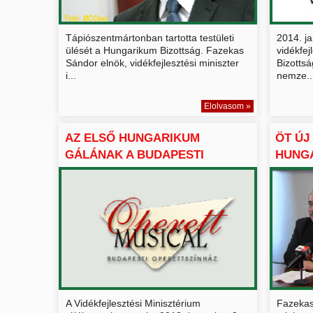
Tápiószentmártonban tartotta testületi
2014. j
ülését a Hungarikum Bizottság. Fazekas
vidékfej
Sándor elnök, vidékfejlesztési miniszter
Bizottsá
i...
nemze..
Elolvasom »
AZ ELSŐ HUNGARIKUM
ÖT ÚJ
GÁLÁNAK A BUDAPESTI
HUNG
OPERETTSZ...
GYŰJT
A Vidékfejlesztési Minisztérium
Fazekas