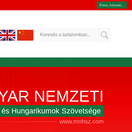
Értem, folytatás...
YAR NEMZETI
k és Hungarikumok Szövetsége
www.mnhsz.com