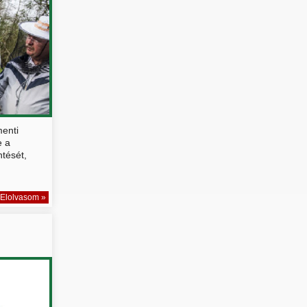
menti
e a
tését,
Elolvasom »