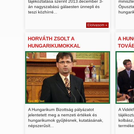
tájékoztatása szerint 2013.december 3-
miniszt
án nagyszabású gálaesten ünnepli és
Ópusztas
teszi közhírré...
hungari
Elolvasom »
HORVÁTH ZSOLT A
A HUN
HUNGARIKUMOKKAL
TOVÁB
KAPCSOLATBAN KIÍ...
HUNGA
A Hungarikum Bizottság pályázatot
A Vidékf
jelentetett meg a nemzeti értékek és
tájékozt
hungarikumok gyűjtésnek, kutatásának,
kolbász, 
népszerűsít...
termékek