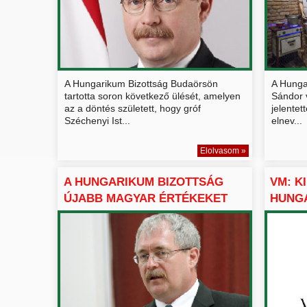
A Hungarikum Bizottság Budaörsön
A Hunga
tartotta soron következő ülését, amelyen
Sándor v
az a döntés született, hogy gróf
jelentet
Széchenyi Ist...
elnev...
Elolvasom »
A HUNGARIKUM BIZOTTSÁG
VM: K
ÚJABB MAGYAR ÉRTÉKEKET
HUNGA
VE...
ÉRTÉ..