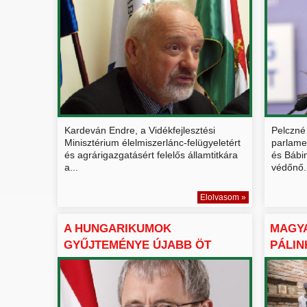
CÉLJAIRÓL ...
VÉD...
Kardeván Endre, a Vidékfejlesztési
Pelczné 
Minisztérium élelmiszerlánc-felügyeletért
parlamen
és agrárigazgatásért felelős államtitkára
és Bábin
a...
védőnő.
Elolvasom »
A HUNGARIKUMOK
MAGY
GYŰJTEMÉNYE ÚJABB ÖT
PÁLIN
TAGGAL GAZDA...
HUNGA