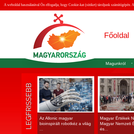
A weboldal használatával Ön elfogadja, hogy Cookie-kat (sütiket) tároljunk számítógépén.
Főoldal
Magunkról
LEGFRISSEBB
Az Allonic magyar
Magyar Értékek N
bioinspirált robotkéz a világ
Magyar Nemzeti É
...
és...