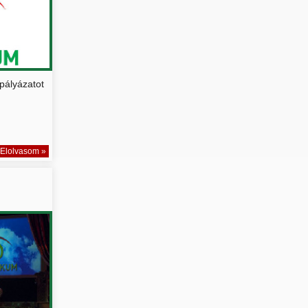
 pályázatot
Elolvasom »
..