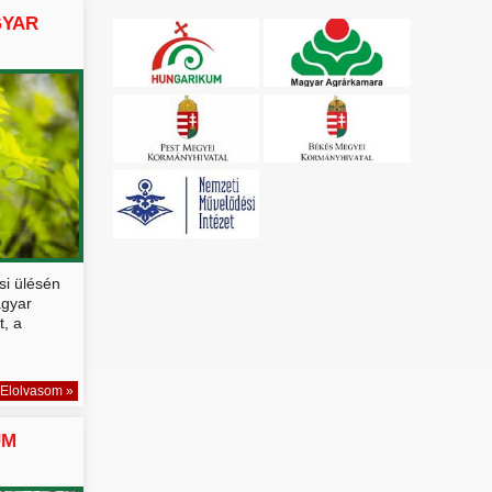
GYAR
si ülésén
agyar
, a
Elolvasom »
UM