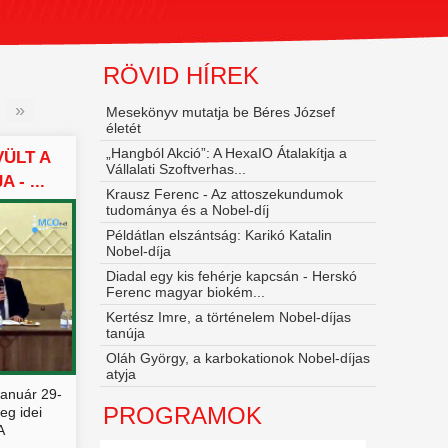
RÖVID HÍREK
»
Mesekönyv mutatja be Béres József
életét
„Hangból Akció”: A HexaIO Átalakítja a
ÜLT A
Vállalati Szoftverhas...
- ...
Krausz Ferenc - Az attoszekundumok
tudománya és a Nobel‑díj
Példátlan elszántság: Karikó Katalin
Nobel-díja
Diadal egy kis fehérje kapcsán - Herskó
Ferenc magyar biokém...
Kertész Imre, a történelem Nobel-díjas
tanúja
Oláh György, a karbokationok Nobel-díjas
atyja
január 29-
PROGRAMOK
eg idei
A