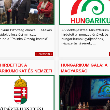
rikum Bizottság elnöke, Fazekas
A Vidékfejlesztési Minisztérium
idékfejlesztési miniszter
hirdetett a nemzeti értékek és
te be a "Pálinka Ország kóstoló"
hungarikumok gyűjtésének,
népszerűsítésének, ...
Elolvasom »
IHIRDETTÉK A
HUNGARIKUM GÁLA: A
RIKUMOKAT ÉS NEMZETI
MAGYARSÁG
.
CSÚCSTELJESÍTMÉNYEI.