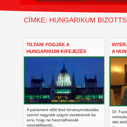
CÍMKE: HUNGARIKUM BIZOTT
TILTANI FOGJÁK A
INTER
HUNGARIKUM KIFEJEZÉS
A HUN
VISSZAÉLÉS...
A parlament előtt lévő törvénymódosítás
Dr. Faz
szerint nagyobb szigort vezetnének be
miniszt
arra, hogy ne használhassák
idei els
visszaélésszer...
a...