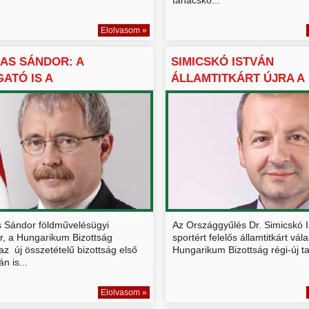
Elolvasom »
AS SÁNDOR: A
SIMICSKÓ ISTVÁN
ATÓ IS A
ÁLLAMTITKÁRT ÚJRA A
RIKUMOK KÖZ...
HUNGARIKUM B...
 Sándor földművelésügyi
Az Országgyűlés Dr. Simicskó I
er, a Hungarikum Bizottság
sportért felelős államtitkárt vál
az új összetételű bizottság első
Hungarikum Bizottság régi-új t
n is...
Elolvasom »