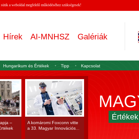
 A sütik a weboldal megfelelő működéséhez szükségesek!
Hírek
AI-MNHSZ
Galériák
Hungarikum és Értékek
Tipp
Kapcsolat
MAG
Értéke
apja –
A komáromi Foxconn vitte
rtékek
a 33. Magyar Innovációs...