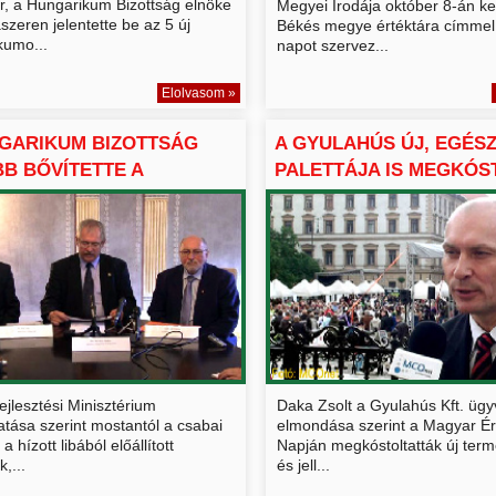
er, a Hungarikum Bizottság elnöke
Megyei Irodája október 8-án k
zeren jelentette be az 5 új
Békés megye értéktára címmel
kumo...
napot szervez...
Elolvasom »
GARIKUM BIZOTTSÁG
A GYULAHÚS ÚJ, EGÉS
B BŐVÍTETTE A
PALETTÁJA IS MEGKÓST
R...
ejlesztési Minisztérium
Daka Zsolt a Gyulahús Kft. ügy
atása szerint mostantól a csabai
elmondása szerint a Magyar Ér
a hízott libából előállított
Napján megkóstoltatták új term
,...
és jell...