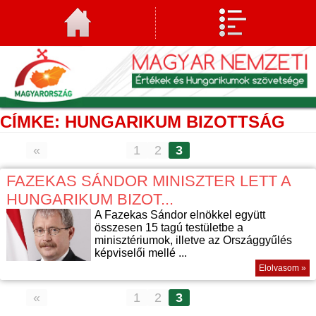
CÍMKE: HUNGARIKUM BIZOTTSÁG
«
1
2
3
FAZEKAS SÁNDOR MINISZTER LETT A
HUNGARIKUM BIZOT...
A Fazekas Sándor elnökkel együtt
összesen 15 tagú testületbe a
minisztériumok, illetve az Országgyűlés
képviselői mellé ...
Elolvasom »
«
1
2
3