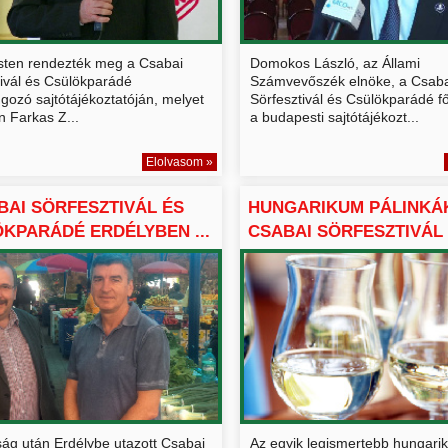
ten rendezték meg a Csabai
Domokos László, az Állami
tivál és Csülökparádé
Számvevőszék elnöke, a Csaba
gozó sajtótájékoztatóján, melyet
Sörfesztivál és Csülökparádé 
n Farkas Z...
a budapesti sajtótájékozt...
Elolvasom »
BAI SÖRFESZTIVÁL ÉS
HUNGARIKUM PÁLINKÁ
KPARÁDÉ ERDÉLYBEN ...
CSABAI SÖRFESZTIVÁL
CSÜ...
ság után Erdélybe utazott Csabai
Az egyik legismertebb hungari