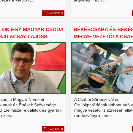
Elolvasom »
LÖK EGY MAGYAR CSODA
BÉKÉSCSABA ÉS BÉKÉ
ERJÚ ACSAY LAJOSS...
MEGYE VEZETŐI A CSA
SÖRFE...
ajos, a Magyar Nemzeti
A Csabai Sörfesztivál és
kumok és Értékek Szövetsége
Csülökparádénak otthont adó v
Élelmiszer előállítók és gyártók
megye vezetői is szívesen ellá
szerve...
rendezvényre, ame...
Elolvasom »