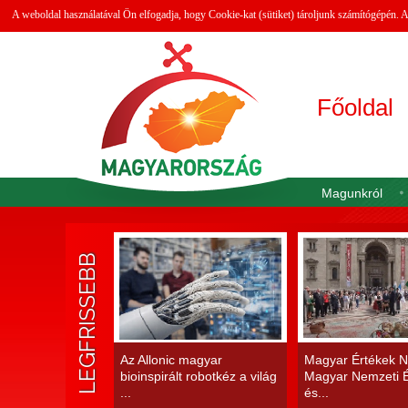
A weboldal használatával Ön elfogadja, hogy Cookie-kat (sütiket) tároljunk számítógépén.
Főoldal
Magunkról
LEGFRISSEBB
Az Allonic magyar
Magyar Értékek N
bioinspirált robotkéz a világ
Magyar Nemzeti É
...
és...