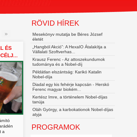
RÖVID HÍREK
»
Mesekönyv mutatja be Béres József
életét
„Hangból Akció”: A HexaIO Átalakítja a
L ÉS
Vállalati Szoftverhas...
ÉLJ...
Krausz Ferenc - Az attoszekundumok
tudománya és a Nobel‑díj
Példátlan elszántság: Karikó Katalin
Nobel-díja
Diadal egy kis fehérje kapcsán - Herskó
Ferenc magyar biokém...
Kertész Imre, a történelem Nobel-díjas
tanúja
Oláh György, a karbokationok Nobel-díjas
atyja
ámító
PROGRAMOK
parádén
t a