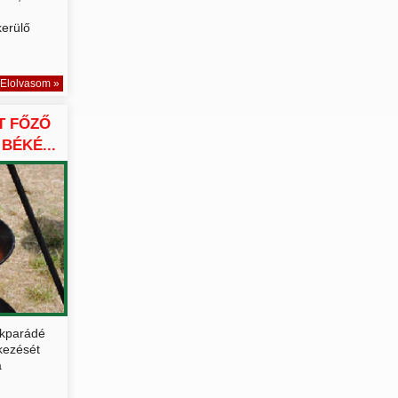
erülő
Elolvasom »
T FŐZŐ
BÉKÉ...
ökparádé
tkezését
a