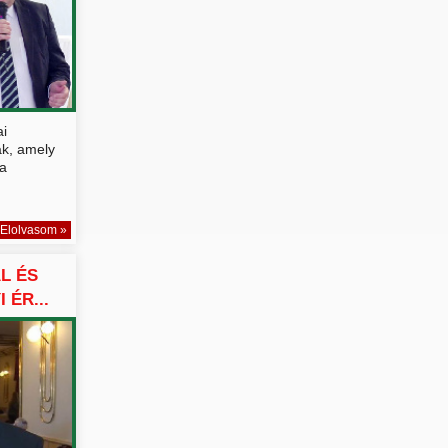
ai
ak, amely
a
Elolvasom »
L ÉS
 ÉR...