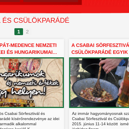
L ÉS CSÜLÖKPARÁDÉ
1
2
PÁT-MEDENCE NEMZETI
A CSABAI SÖRFESZTIVÁ
EI ÉS HUNGARIKUMAI...
CSÜLÖKPARÁDÉ EGYIK C
s Csabai Sörfesztivál és
Az immár hagyományosnak sz
arádé kísérőrendezvénye az idei
Csabai Sörfesztivál és Csülök
armadik alkalommal
2015. június 11-14 között ismé
ezésre kerülő K...
jéghideg finom ...