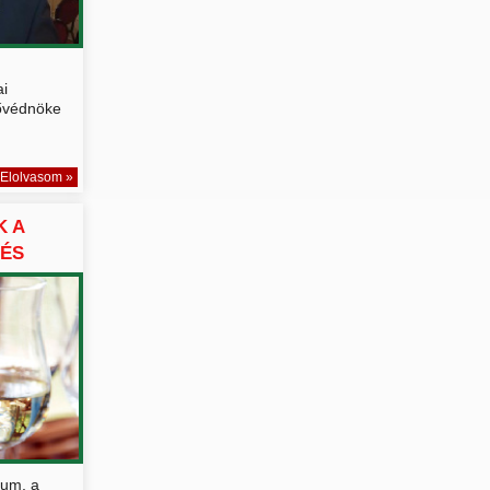
i
fővédnöke
Elolvasom »
K A
 ÉS
kum, a