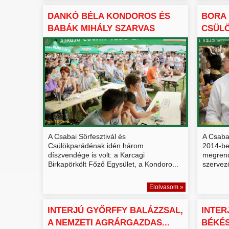
DANKÓ BÉLA KONDOROS ÉS
BORA 
BABÁK MIHÁLY SZARVAS
CSÜL
POLG...
BÉKÉ
A Csabai Sörfesztivál és
A Csaba
Csülökparádénak idén három
2014-ben
díszvendége is volt: a Karcagi
megrende
Birkapörkölt Főző Egysület, a Kondoro...
szervező
Elolvasom »
INTERJÚ GYŐRFFY BALÁZZSAL,
INTER
A NEMZETI AGRÁRGAZDAS...
BÉKÉS