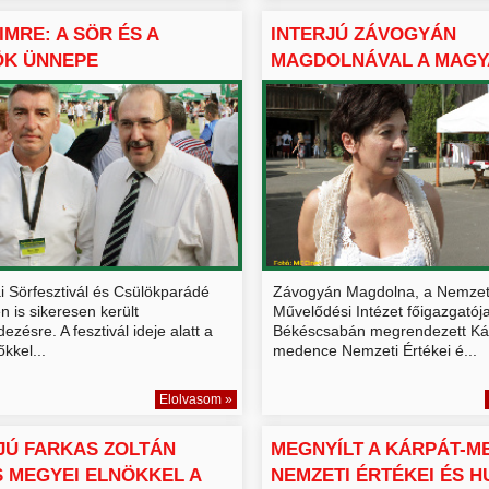
IMRE: A SÖR ÉS A
INTERJÚ ZÁVOGYÁN
ÖK ÜNNEPE
MAGDOLNÁVAL A MAG
SCSABÁN
ÉRTÉKEK VÁ...
i Sörfesztivál és Csülökparádé
Závogyán Magdolna, a Nemzet
 is sikeresen került
Művelődési Intézet főigazgatój
zésre. A fesztivál ideje alatt a
Békéscsabán megrendezett Ká
kkel...
medence Nemzeti Értékei é...
Elolvasom »
JÚ FARKAS ZOLTÁN
MEGNYÍLT A KÁRPÁT-M
 MEGYEI ELNÖKKEL A
NEMZETI ÉRTÉKEI ÉS HU