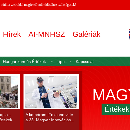
 A sütik a weboldal megfelelő működéséhez szükségesek!
Hírek
AI-MNHSZ
Galériák
Hungarikum és Értékek
Tipp
Kapcsolat
MAG
Értéke
apja –
A komáromi Foxconn vitte
rtékek
a 33. Magyar Innovációs...