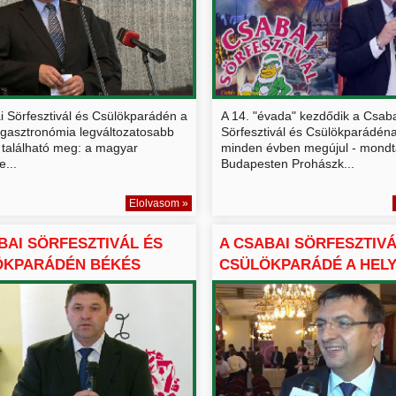
i Sörfesztivál és Csülökparádén a
A 14. "évada" kezdődik a Csab
gasztronómia legváltozatosabb
Sörfesztivál és Csülökparádén
 található meg: a magyar
minden évben megújul - mondt
e...
Budapesten Prohászk...
Elolvasom »
BAI SÖRFESZTIVÁL ÉS
A CSABAI SÖRFESZTIVÁ
ÖKPARÁDÉN BÉKÉS
CSÜLÖKPARÁDÉ A HELYI