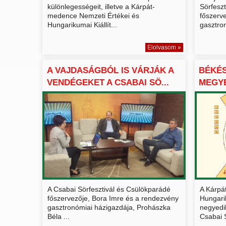
különlegességeit, illetve a Kárpát-
Sörfesz
medence Nemzeti Értékei és
főszerv
Hungarikumai Kiállít...
gasztron
Elolvasom »
A VAJDASÁGBÓL IS VÁRJÁK A
BÉKÉ
VENDÉGEKET A CSABAI SÖ...
MEGYE
JELEN.
A Csabai Sörfesztivál és Csülökparádé
A Kárpá
főszervezője, Bora Imre és a rendezvény
Hungari
gasztronómiai házigazdája, Prohászka
negyedi
Béla ...
Csabai S