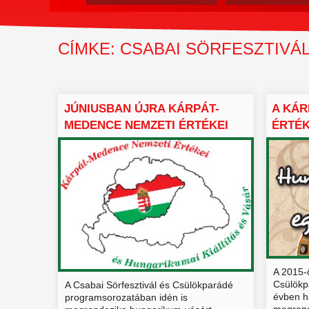
CÍMKE: CSABAI SÖRFESZTIVÁ
JÚNIUSBAN ÚJRA KÁRPÁT-
A KÁR
MEDENCE NEMZETI ÉRTÉKEI
ÉRTÉK
ÉS...
A 2015-ö
Csülökp
A Csabai Sörfesztivál és Csülökparádé
évben h
programsorozatában idén is
megrend