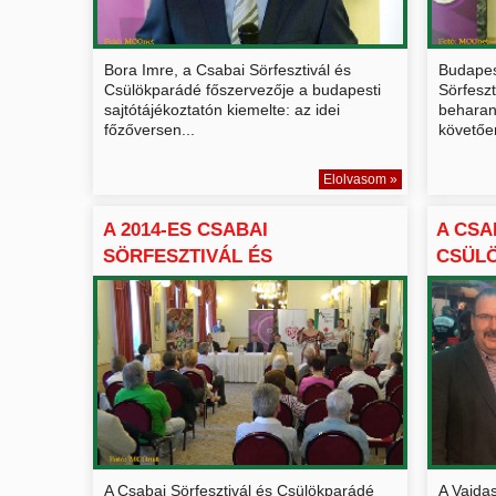
Bora Imre, a Csabai Sörfesztivál és
Budapes
Csülökparádé főszervezője a budapesti
Sörfesz
sajtótájékoztatón kiemelte: az idei
beharan
főzőversen...
követőe
Elolvasom »
A 2014-ES CSABAI
A CSA
SÖRFESZTIVÁL ÉS
CSÜLÖ
CSÜLÖKPARÁDÉ BU...
A Csabai Sörfesztivál és Csülökparádé
A Vajda