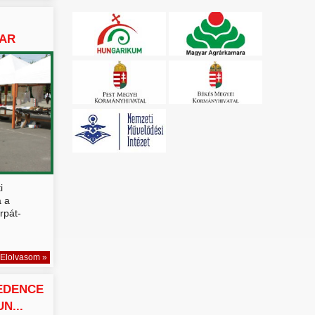
YAR
i
a a
rpát-
Elolvasom »
EDENCE
N...