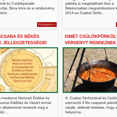
tivál és Csülökparádé
pálinka is megtalálható lesz a
ezője, Bora Imre és a rendezvény
Békéscsabán megrendezésre k
ómi...
2014-es Csabai Sörfe...
Elolvasom »
SCSABA ÉS BÉKÉS
ISMÉT CSÜLÖKPÖRKÖL
 JELLEGZETESSÉGEI
VERSENYT RENDEZNEK 
..
t-medence Nemzeti Értékei és
A Csabai Sörfesztivál és Csül
kumai Kiállítás és Vásárt immár
szervezői 3 fős csapatok jelen
k alkalommal rendezik meg a
várják, akiknek feladata, hogy 
ör...
helyszíne...