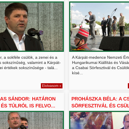
r, a sokféle csülök, a zenei és a
A Kárpát-medence Nemzeti Ért
is sokszínűség, valamint a Kárpát-
Hungarikumai Kiállítás és Vásá
 értékek sokszínűsége - talá...
a Csabai Sörfesztivál és Csülö
kísé...
Elolvasom »
KAS SÁNDOR: HATÁRON
PROHÁSZKA BÉLA: A C
 ÉS TÚLRÓL IS FELVO...
SÖRFESZTIVÁL ÉS CSÜL