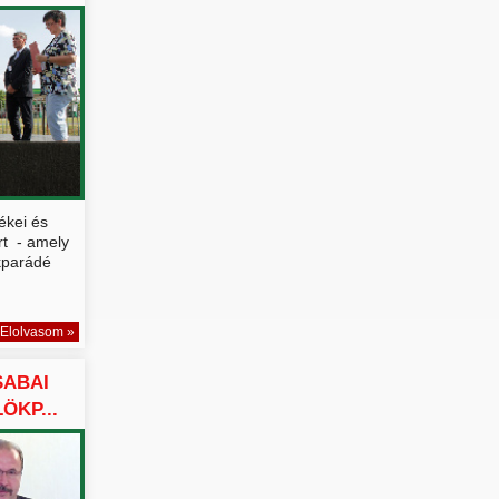
ékei és
rt - amely
kparádé
Elolvasom »
SABAI
ÖKP...