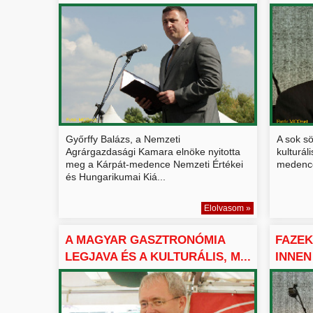
CS...
Győrffy Balázs, a Nemzeti
A sok sö
Agrárgazdasági Kamara elnöke nyitotta
kulturál
meg a Kárpát-medence Nemzeti Értékei
medencei
és Hungarikumai Kiá...
Elolvasom »
A MAGYAR GASZTRONÓMIA
FAZE
LEGJAVA ÉS A KULTURÁLIS, M...
INNEN