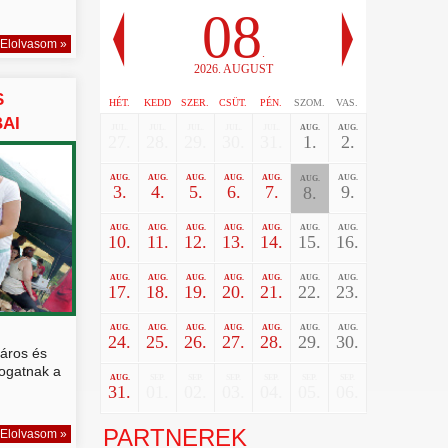
08
Elolvasom »
.
2026. AUGUST
S
HÉT.
KEDD
SZER.
CSÜT.
PÉN.
SZOM.
VAS.
BAI
JUL.
JUL.
JUL.
JUL.
JUL.
AUG.
AUG.
27.
28.
29.
30.
31.
1.
2.
AUG.
AUG.
AUG.
AUG.
AUG.
AUG.
AUG.
3.
4.
5.
6.
7.
9.
8.
AUG.
AUG.
AUG.
AUG.
AUG.
AUG.
AUG.
10.
11.
12.
13.
14.
15.
16.
AUG.
AUG.
AUG.
AUG.
AUG.
AUG.
AUG.
17.
18.
19.
20.
21.
22.
23.
AUG.
AUG.
AUG.
AUG.
AUG.
AUG.
AUG.
24.
25.
26.
27.
28.
29.
30.
áros és
togatnak a
AUG.
SEP.
SEP.
SEP.
SEP.
SEP.
SEP.
31.
01.
02.
03.
04.
05.
06.
PARTNEREK
Elolvasom »