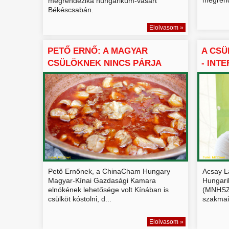
megrendezika hungarikum-vásárt
Békéscsabán.
Elolvasom »
PETŐ ERNŐ: A MAGYAR
A CSÜ
CSÜLÖKNEK NINCS PÁRJA
- INT
Pető Ernőnek, a ChinaCham Hungary
Acsay L
Magyar-Kínai Gazdasági Kamara
Hungari
elnökének lehetősége volt Kínában is
(MNHSZ) 
csülköt kóstolni, d...
szakmai 
Elolvasom »