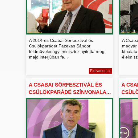
A 2014-es Csabai Sörfesztivál és
A Csaba
Csülökparádét Fazekas Sándor
magyar 
földművelésügyi miniszter nyitotta meg,
kínálata
majd interjúban fe...
élelmisz
Elolvasom »
A CSABAI SÖRFESZTIVÁL ÉS
A CSA
CSÜLÖKPARÁDÉ SZÍNVONALA...
CSÜL
MEG...