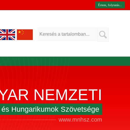
Értem, folytatás...
YAR NEMZETI
k és Hungarikumok Szövetsége
www.mnhsz.com