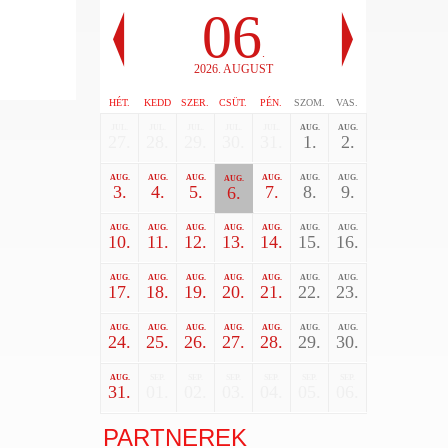
06
.
2026. AUGUST
HÉT.
KEDD
SZER.
CSÜT.
PÉN.
SZOM.
VAS.
JUL.
JUL.
JUL.
JUL.
JUL.
AUG.
AUG.
27.
28.
29.
30.
31.
1.
2.
AUG.
AUG.
AUG.
AUG.
AUG.
AUG.
AUG.
3.
4.
5.
7.
8.
9.
6.
AUG.
AUG.
AUG.
AUG.
AUG.
AUG.
AUG.
10.
11.
12.
13.
14.
15.
16.
AUG.
AUG.
AUG.
AUG.
AUG.
AUG.
AUG.
17.
18.
19.
20.
21.
22.
23.
AUG.
AUG.
AUG.
AUG.
AUG.
AUG.
AUG.
24.
25.
26.
27.
28.
29.
30.
AUG.
SEP.
SEP.
SEP.
SEP.
SEP.
SEP.
31.
01.
02.
03.
04.
05.
06.
PARTNEREK