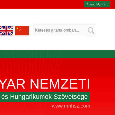
Értem, folytatás...
YAR NEMZETI
k és Hungarikumok Szövetsége
www.mnhsz.com