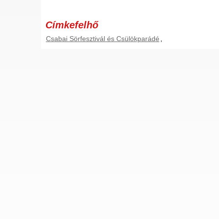
Címkefelhő
Csabai Sörfesztivál és Csülökparádé
,