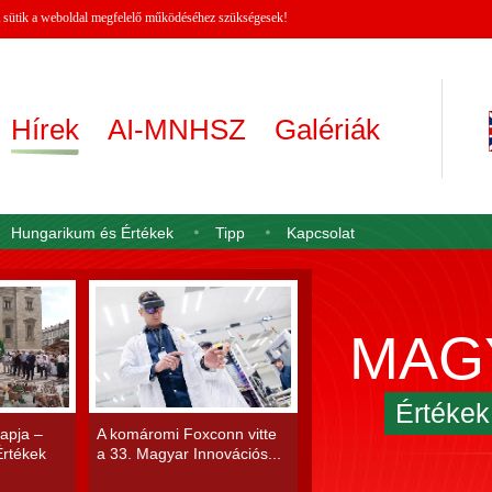
 A sütik a weboldal megfelelő működéséhez szükségesek!
Hírek
AI-MNHSZ
Galériák
Hungarikum és Értékek
Tipp
Kapcsolat
MAG
Értéke
apja –
A komáromi Foxconn vitte
rtékek
a 33. Magyar Innovációs...