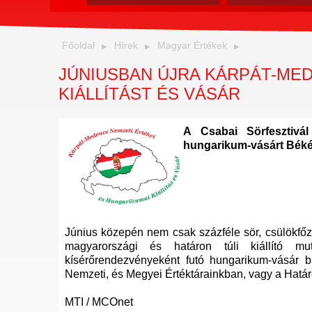
Főoldal
Hírek
Magyar Értékek
JÚNIUSBAN ÚJRA KÁRPÁT-MED
KIÁLLÍTÁST ÉS VÁSÁR
A Csabai Sörfesztivá
hungarikum-vásárt Bék
Június közepén nem csak százféle sör, csülökfőz
magyarországi és határon túli kiállító 
kísérőrendezvényeként futó hungarikum-vásár b
Nemzeti, és Megyei Értéktárainkban, vagy a Határo
MTI / MCOnet