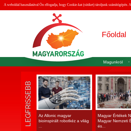
A weboldal használatával Ön elfogadja, hogy Cookie-kat (sütiket) tároljunk számítógépén.
Főoldal
Magunkról
LEGFRISSEBB
Az Allonic magyar
Magyar Értékek N
bioinspirált robotkéz a világ
Magyar Nemzeti É
...
és...