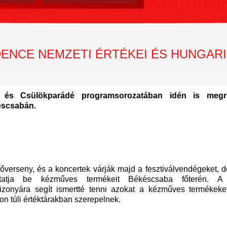
ENCE NEMZETI ÉRTÉKEI ÉS HUNGAR
l és Csülökparádé programsorozatában idén is megr
éscsabán.
őverseny, és a koncertek várják majd a fesztiválvendégeket, 
mutatja be kézműves termékeit Békéscsaba főterén. A
izonyára segít ismertté tenni azokat a kézműves termékeke
n túli értéktárakban szerepelnek.