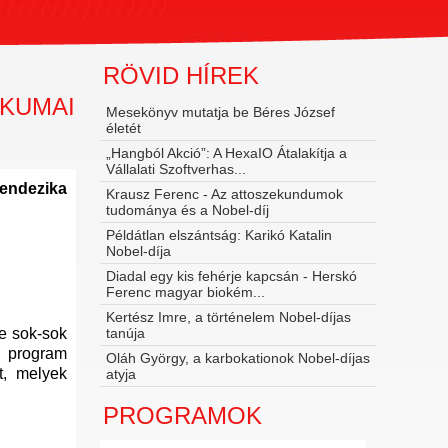
RÖVID HÍREK
IKUMAI
Mesekönyv mutatja be Béres József
életét
„Hangból Akció”: A HexaIO Átalakítja a
Vállalati Szoftverhas...
endezika
Krausz Ferenc - Az attoszekundumok
tudománya és a Nobel‑díj
Példátlan elszántság: Karikó Katalin
Nobel-díja
Diadal egy kis fehérje kapcsán - Herskó
Ferenc magyar biokém...
Kertész Imre, a történelem Nobel-díjas
de sok-sok
tanúja
 program
Oláh György, a karbokationok Nobel-díjas
t, melyek
atyja
PROGRAMOK