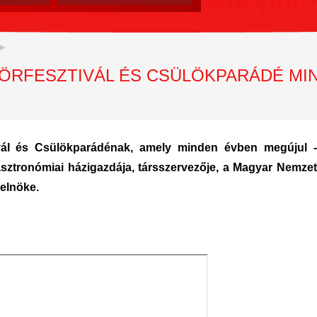
SÖRFESZTIVÁL ÉS CSÜLÖKPARÁDÉ MI
ivál és Csülökparádénak, amely minden évben megújul 
ztronómiai házigazdája, társszervezője, a Magyar Nemzet
elnöke.