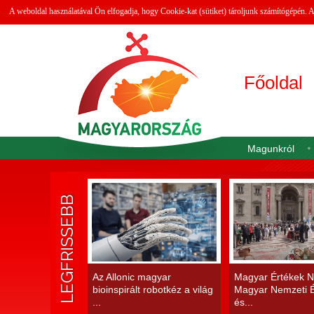
A weboldal használatával Ön elfogadja, hogy Cookie-kat (sütiket) tároljunk számítógépén.
Főoldal
Magunkról
LEGFRISSEBB
Az Allonic magyar
Magyar Értékek N
bioinspirált robotkéz a világ
Magyar Nemzeti É
...
és...