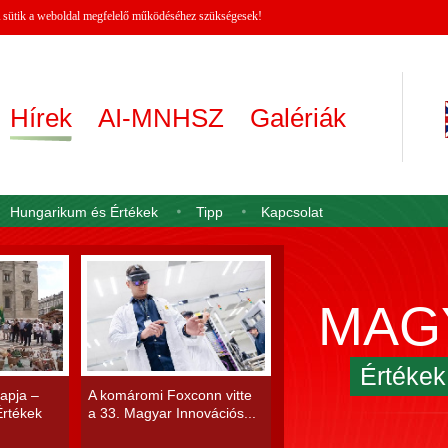
 A sütik a weboldal megfelelő működéséhez szükségesek!
Hírek
AI-MNHSZ
Galériák
Hungarikum és Értékek
Tipp
Kapcsolat
MAG
Értéke
apja –
A komáromi Foxconn vitte
rtékek
a 33. Magyar Innovációs...