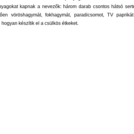
anyagokat kapnak a nevezők: három darab csontos hátsó serté
tően vöröshagymát, fokhagymát, paradicsomot, TV paprikát
hogyan készítik el a csülkös étkeket.