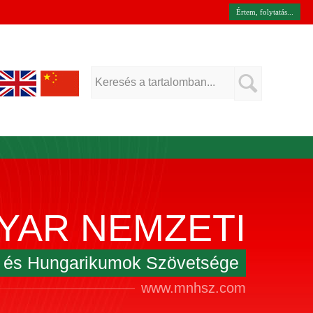
Értem, folytatás...
YAR NEMZETI
k és Hungarikumok Szövetsége
www.mnhsz.com