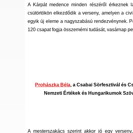
A Kárpát medence minden részéről érkeznek lá
csütörtökön elkezdődik a verseny, amelyen a civi
egyik új eleme a nagyszabású rendezvénynek. 
120 csapat fogja összemérni tudását, vasárnap ped
Prohászka Béla
, a Csabai Sörfesztivál és 
Nemzeti Értékek és Hungarikumok Szöve
A mesterszakács szerint akkor jó egy verseny