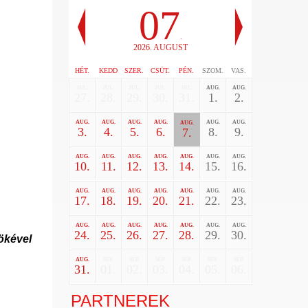
07
.
2026. AUGUST
HÉT.
KEDD
SZER.
CSÜT.
PÉN.
SZOM.
VAS.
JUL.
JUL.
JUL.
JUL.
JUL.
AUG.
AUG.
27.
28.
29.
30.
31.
1.
2.
AUG.
AUG.
AUG.
AUG.
AUG.
AUG.
AUG.
3.
4.
5.
6.
8.
9.
7.
AUG.
AUG.
AUG.
AUG.
AUG.
AUG.
AUG.
10.
11.
12.
13.
14.
15.
16.
AUG.
AUG.
AUG.
AUG.
AUG.
AUG.
AUG.
17.
18.
19.
20.
21.
22.
23.
AUG.
AUG.
AUG.
AUG.
AUG.
AUG.
AUG.
24.
25.
26.
27.
28.
29.
30.
ökével
AUG.
SEP.
SEP.
SEP.
SEP.
SEP.
SEP.
31.
01.
02.
03.
04.
05.
06.
PARTNEREK