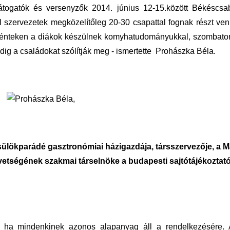
togatók és versenyzők 2014. június 12-15.között Békéscsa
l szervezetek megközelítőleg 20-30 csapattal fognak részt ven
Pénteken a diákok készülnek komyhatudományukkal, szombato
ig a családokat szólítják meg - ismertette Prohászka Béla.
Csülökparádé gasztronómiai házigazdája, társszervezője, a 
tségének szakmai társelnöke a budapesti sajtótájékoztat
, ha mindenkinek azonos alapanyag áll a rendelkezésére.