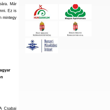
bára. Már
nni. Ez is
n mintegy
Magyar
ón
 A Csabai