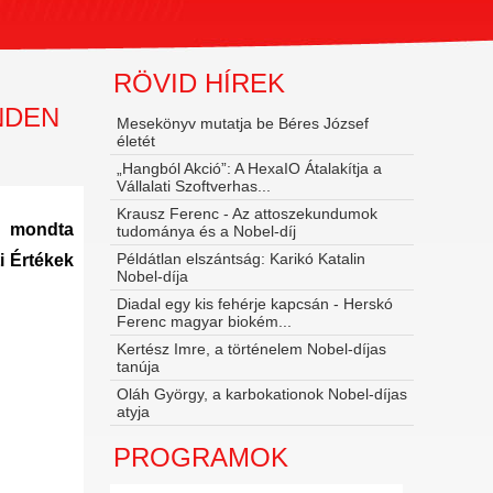
RÖVID HÍREK
NDEN
Mesekönyv mutatja be Béres József
életét
„Hangból Akció”: A HexaIO Átalakítja a
Vállalati Szoftverhas...
Krausz Ferenc - Az attoszekundumok
- mondta
tudománya és a Nobel‑díj
Példátlan elszántság: Karikó Katalin
i Értékek
Nobel-díja
Diadal egy kis fehérje kapcsán - Herskó
Ferenc magyar biokém...
Kertész Imre, a történelem Nobel-díjas
tanúja
Oláh György, a karbokationok Nobel-díjas
atyja
PROGRAMOK