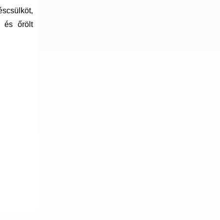
scsülköt,
 és őrölt