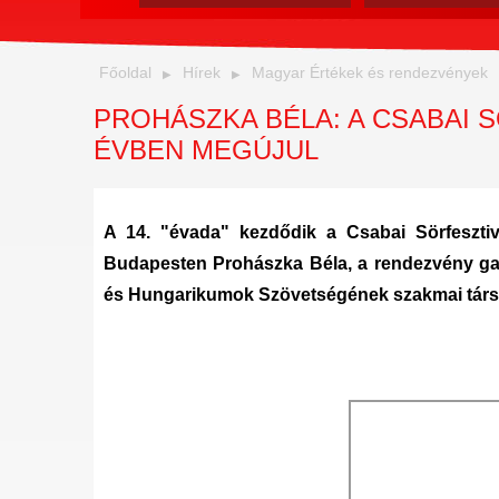
Főoldal
Hírek
Magyar Értékek és rendezvények
PROHÁSZKA BÉLA: A CSABAI 
ÉVBEN MEGÚJUL
A 14. "évada" kezdődik a Csabai Sörfeszt
Budapesten Prohászka Béla, a rendezvény gas
és Hungarikumok Szövetségének szakmai társ