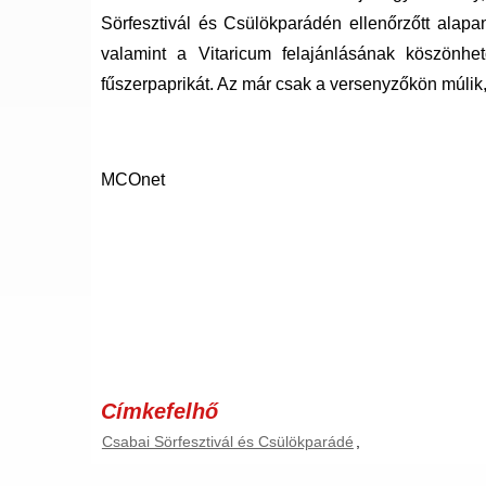
Sörfesztivál és Csülökparádén ellenőrzőtt alap
valamint a Vitaricum felajánlásának köszönhe
fűszerpaprikát. Az már csak a versenyzőkön múlik, 
MCOnet
Címkefelhő
Csabai Sörfesztivál és Csülökparádé
,