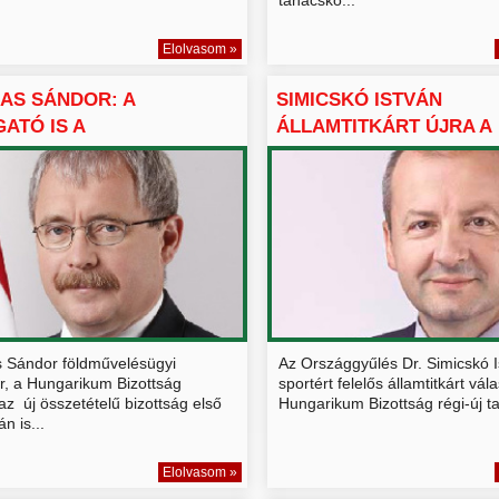
Elolvasom »
AS SÁNDOR: A
SIMICSKÓ ISTVÁN
ATÓ IS A
ÁLLAMTITKÁRT ÚJRA A
RIKUMOK KÖZ...
HUNGARIKUM B...
 Sándor földművelésügyi
Az Országgyűlés Dr. Simicskó I
er, a Hungarikum Bizottság
sportért felelős államtitkárt vál
az új összetételű bizottság első
Hungarikum Bizottság régi-új t
n is...
Elolvasom »