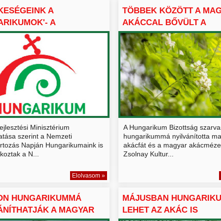
KESÉGEINK A
TÖBBEK KÖZÖTT A MA
RIKUMOK'- A
AKÁCCAL BŐVÜLT A
RIKUM BIZ...
HUNGARIK...
ejlesztési Minisztérium
A Hungarikum Bizottság szarva
atása szerint a Nemzeti
hungarikummá nyilvánította m
rtozás Napján Hungarikumaink is
akácfát és a magyar akácmézet
koztak a N...
Zsolnay Kultur...
Elolvasom »
ON HUNGARIKUMMÁ
MÁJUSBAN HUNGARIK
ÁNÍTHATJÁK A MAGYAR
LEHET AZ AKÁC IS