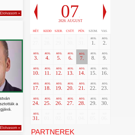
07
Elolvasom »
.
2026. AUGUST
HÉT.
KEDD
SZER.
CSÜT.
PÉN.
SZOM.
VAS.
JUL.
JUL.
JUL.
JUL.
JUL.
AUG.
AUG.
27.
28.
29.
30.
31.
1.
2.
AUG.
AUG.
AUG.
AUG.
AUG.
AUG.
AUG.
3.
4.
5.
6.
8.
9.
7.
AUG.
AUG.
AUG.
AUG.
AUG.
AUG.
AUG.
10.
11.
12.
13.
14.
15.
16.
AUG.
AUG.
AUG.
AUG.
AUG.
AUG.
AUG.
17.
18.
19.
20.
21.
22.
23.
stván
AUG.
AUG.
AUG.
AUG.
AUG.
AUG.
AUG.
24.
25.
26.
27.
28.
29.
30.
asztották a
agjává.
AUG.
SEP.
SEP.
SEP.
SEP.
SEP.
SEP.
31.
01.
02.
03.
04.
05.
06.
Elolvasom »
PARTNEREK