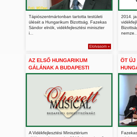
Tápiószentmártonban tartotta testületi
2014. j
ülését a Hungarikum Bizottság. Fazekas
vidékfej
Sándor elnök, vidékfejlesztési miniszter
Bizottsá
i...
nemze..
Elolvasom »
AZ ELSŐ HUNGARIKUM
ÖT ÚJ
GÁLÁNAK A BUDAPESTI
HUNG
OPERETTSZ...
GYŰJT
A Vidékfejlesztési Minisztérium
Fazekas