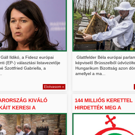
Gáll Ildikó, a Fidesz európai
Glattfelder Béla európai parla
ti (EP-) választási listavezetője
képviselő Brüsszelből üdvözölt
é Szottfried Gabriella, a
Hungarikum Bizottság azon dön
..
amellyel a ma...
Elolvasom »
ARORSZÁG KIVÁLÓ
144 MILLIÓS KERETTEL
KÁIT KERESI A
HIRDETTÉK MEG A
RIKU...
HUNGARIKUM ...