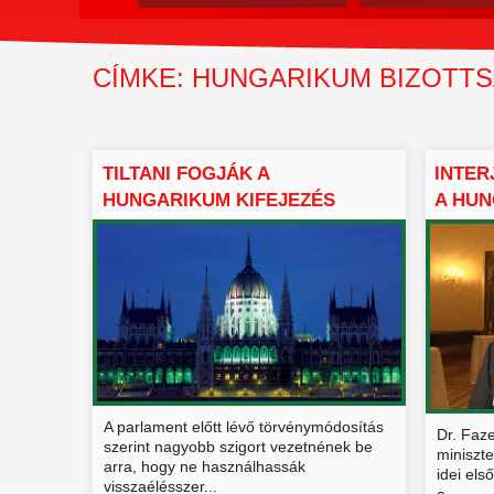
CÍMKE: HUNGARIKUM BIZOTT
TILTANI FOGJÁK A
INTER
HUNGARIKUM KIFEJEZÉS
A HUN
VISSZAÉLÉS...
A parlament előtt lévő törvénymódosítás
Dr. Faz
szerint nagyobb szigort vezetnének be
miniszt
arra, hogy ne használhassák
idei els
visszaélésszer...
a...