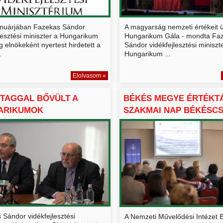
anuárjában Fazekas Sándor
A magyarság nemzeti értékeit ü
lesztési miniszter a Hungarikum
Hungarikum Gála - mondta Fa
g elnökeként nyertest hirdetett a
Sándor vidékfejlesztési miniszte
.
Hungarikum ...
Elolvasom »
 TAGGAL BŐVÜLT A
BÉKÉS MEGYE ÉRTÉKTÁ
ARIKUMOK
SZAKMAI NAP BÉKÉSC
EMÉNYE É...
 Sándor vidékfejlesztési
A Nemzeti Művelődési Intézet 