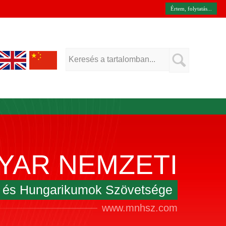
Értem, folytatás...
YAR NEMZETI
k és Hungarikumok Szövetsége
www.mnhsz.com