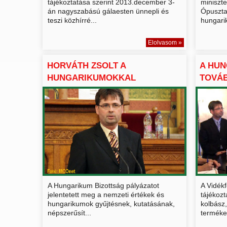
tájékoztatása szerint 2013.december 3-
miniszt
án nagyszabású gálaesten ünnepli és
Ópusztas
teszi közhírré...
hungari
Elolvasom »
HORVÁTH ZSOLT A
A HUN
HUNGARIKUMOKKAL
TOVÁB
KAPCSOLATBAN KIÍ...
HUNGA
A Hungarikum Bizottság pályázatot
A Vidékf
jelentetett meg a nemzeti értékek és
tájékozt
hungarikumok gyűjtésnek, kutatásának,
kolbász, 
népszerűsít...
termékek