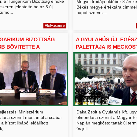
er, a Hungarikum Bizottság elnöke
Megyei Irodája október 8-án k
zeren jelentette be az 5 új
Békés megye értéktára címmel
kumo...
napot szervez...
Elolvasom »
GARIKUM BIZOTTSÁG
A GYULAHÚS ÚJ, EGÉS
B BŐVÍTETTE A
PALETTÁJA IS MEGKÓST
R...
ejlesztési Minisztérium
Daka Zsolt a Gyulahús Kft. ügy
atása szerint mostantól a csabai
elmondása szerint a Magyar Ér
a hízott libából előállított
Napján megkóstoltatták új term
,...
és jell...