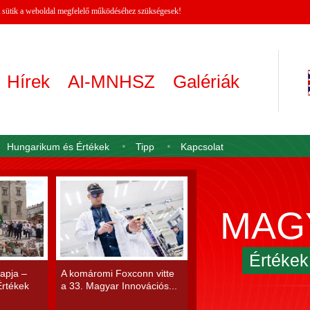
 A sütik a weboldal megfelelő működéséhez szükségesek!
Hírek
AI-MNHSZ
Galériák
Hungarikum és Értékek
Tipp
Kapcsolat
MAG
Értéke
apja –
A komáromi Foxconn vitte
rtékek
a 33. Magyar Innovációs...