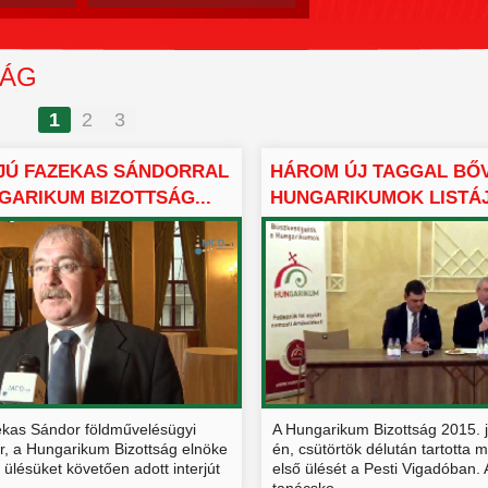
SÁG
1
2
3
JÚ FAZEKAS SÁNDORRAL
HÁROM ÚJ TAGGAL BŐV
GARIKUM BIZOTTSÁG...
HUNGARIKUMOK LISTÁJA 
ekas Sándor földművelésügyi
A Hungarikum Bizottság 2015. 
er, a Hungarikum Bizottság elnöke
én, csütörtök délután tartotta m
ő ülésüket követően adott interjút
első ülését a Pesti Vigadóban. 
tanácsko...