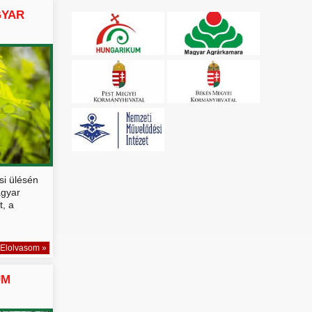
GYAR
si ülésén
agyar
, a
Elolvasom »
UM