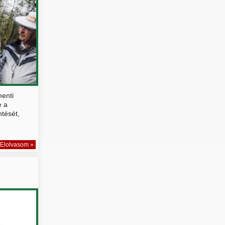
menti
e a
tését,
Elolvasom »