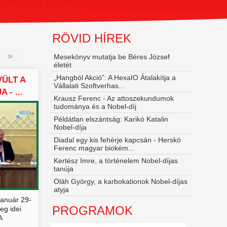
RÖVID HÍREK
»
Mesekönyv mutatja be Béres József
életét
„Hangból Akció”: A HexaIO Átalakítja a
ÜLT A
Vállalati Szoftverhas...
- ...
Krausz Ferenc - Az attoszekundumok
tudománya és a Nobel‑díj
Példátlan elszántság: Karikó Katalin
Nobel-díja
Diadal egy kis fehérje kapcsán - Herskó
Ferenc magyar biokém...
Kertész Imre, a történelem Nobel-díjas
tanúja
Oláh György, a karbokationok Nobel-díjas
atyja
január 29-
PROGRAMOK
eg idei
A