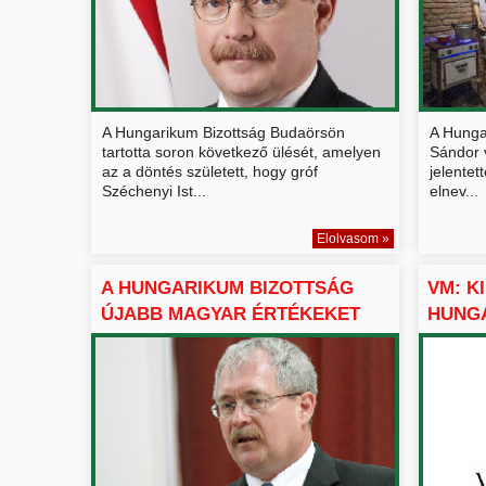
A Hungarikum Bizottság Budaörsön
A Hunga
tartotta soron következő ülését, amelyen
Sándor v
az a döntés született, hogy gróf
jelentet
Széchenyi Ist...
elnev...
Elolvasom »
A HUNGARIKUM BIZOTTSÁG
VM: K
ÚJABB MAGYAR ÉRTÉKEKET
HUNGA
VE...
ÉRTÉ..