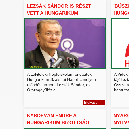
LEZSÁK SÁNDOR IS RÉSZT
'BÜSZ
VETT A HUNGARIKUM
HUNGA
SZAKMAI...
HUNGA
A Lakiteleki Népfőiskolán rendeztek
A Vidékf
Hungarikum Szakmai Napot, amelyen
tájékozt
előadást tartott Lezsák Sándor, az
Összeta
Országgyűlés a...
bemutat
Elolvasom »
KARDEVÁN ENDRE A
NYÁR
HUNGARIKUM BIZOTTSÁG
NYILV