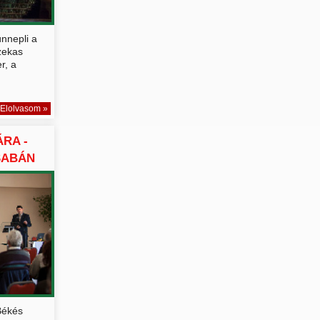
nnepli a
zekas
r, a
Elolvasom »
RA -
SABÁN
Békés