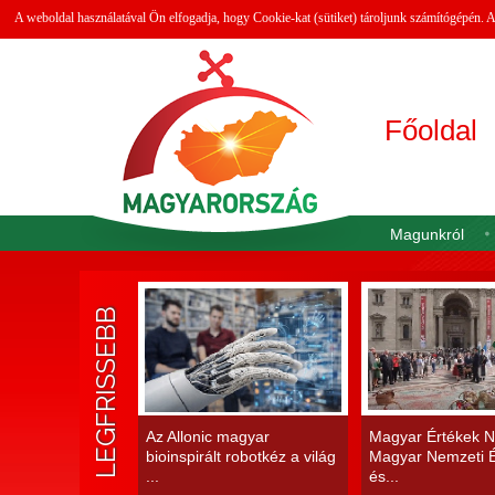
A weboldal használatával Ön elfogadja, hogy Cookie-kat (sütiket) tároljunk számítógépén.
Főoldal
Magunkról
LEGFRISSEBB
Az Allonic magyar
Magyar Értékek N
bioinspirált robotkéz a világ
Magyar Nemzeti É
...
és...