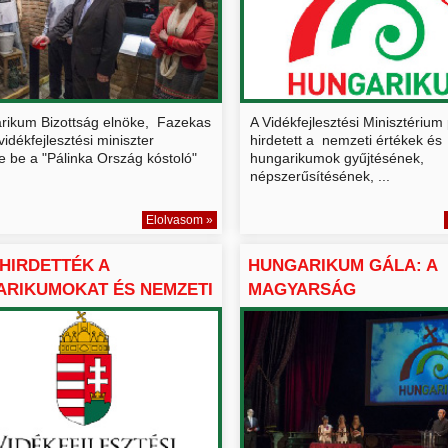
rikum Bizottság elnöke, Fazekas
A Vidékfejlesztési Minisztérium
idékfejlesztési miniszter
hirdetett a nemzeti értékek és
te be a "Pálinka Ország kóstoló"
hungarikumok gyűjtésének,
népszerűsítésének, ...
Elolvasom »
IHIRDETTÉK A
HUNGARIKUM GÁLA: A
RIKUMOKAT ÉS NEMZETI
MAGYARSÁG
.
CSÚCSTELJESÍTMÉNYEI.