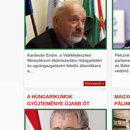
CÉLJAIRÓL ...
VÉD...
Kardeván Endre, a Vidékfejlesztési
Pelczné 
Minisztérium élelmiszerlánc-felügyeletért
parlamen
és agrárigazgatásért felelős államtitkára
és Bábin
a...
védőnő.
Elolvasom »
A HUNGARIKUMOK
MAGY
GYŰJTEMÉNYE ÚJABB ÖT
PÁLIN
TAGGAL GAZDA...
HUNGA