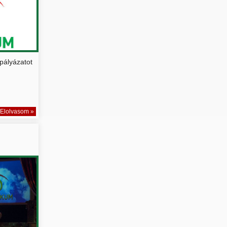
 pályázatot
Elolvasom »
..