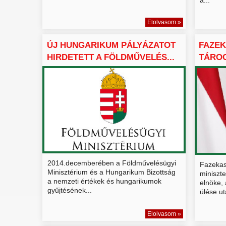
Elolvasom »
ÚJ HUNGARIKUM PÁLYÁZATOT
FAZEK
HIRDETETT A FÖLDMŰVELÉS...
TÁROG
HUNGA
2014.decemberében a Földművelésügyi
Fazekas
Minisztérium és a Hungarikum Bizottság
miniszt
a nemzeti értékek és hungarikumok
elnöke, 
gyűjtésének...
ülése utá
Elolvasom »