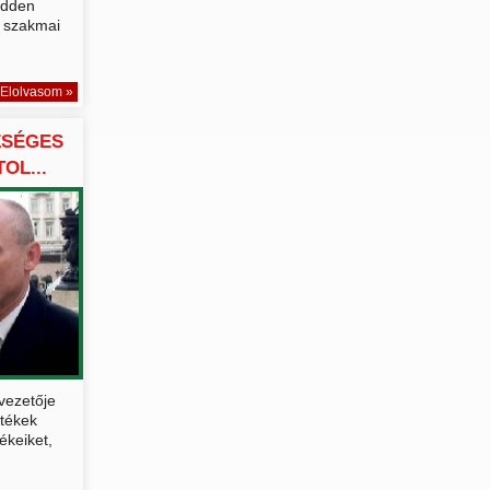
edden
 szakmai
Elolvasom »
ZSÉGES
OL...
vezetője
tékek
ékeiket,