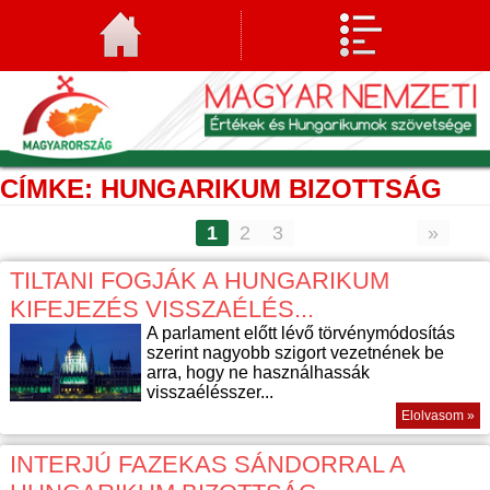
CÍMKE: HUNGARIKUM BIZOTTSÁG
1
2
3
»
TILTANI FOGJÁK A HUNGARIKUM
KIFEJEZÉS VISSZAÉLÉS...
A parlament előtt lévő törvénymódosítás
szerint nagyobb szigort vezetnének be
arra, hogy ne használhassák
visszaélésszer...
Elolvasom »
INTERJÚ FAZEKAS SÁNDORRAL A