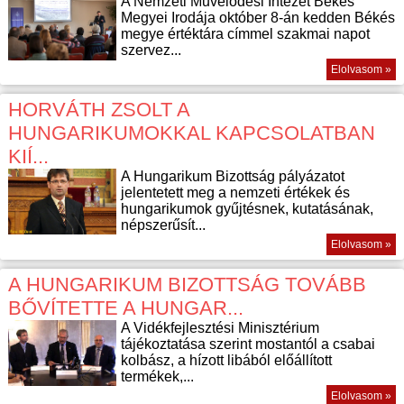
A Nemzeti Művelődési Intézet Békés
Megyei Irodája október 8-án kedden Békés
megye értéktára címmel szakmai napot
szervez...
Elolvasom »
HORVÁTH ZSOLT A
HUNGARIKUMOKKAL KAPCSOLATBAN
KIÍ...
A Hungarikum Bizottság pályázatot
jelentetett meg a nemzeti értékek és
hungarikumok gyűjtésnek, kutatásának,
népszerűsít...
Elolvasom »
A HUNGARIKUM BIZOTTSÁG TOVÁBB
BŐVÍTETTE A HUNGAR...
A Vidékfejlesztési Minisztérium
tájékoztatása szerint mostantól a csabai
kolbász, a hízott libából előállított
termékek,...
Elolvasom »