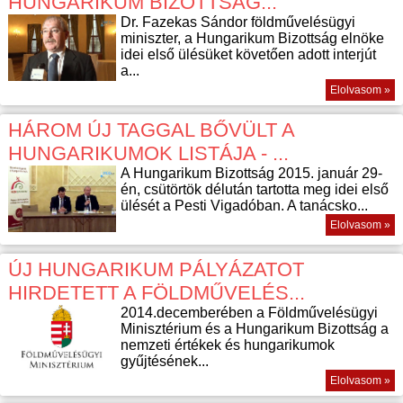
HUNGARIKUM BIZOTTSÁG...
Dr. Fazekas Sándor földművelésügyi
miniszter, a Hungarikum Bizottság elnöke
idei első ülésüket követően adott interjút
a...
Elolvasom »
HÁROM ÚJ TAGGAL BŐVÜLT A
HUNGARIKUMOK LISTÁJA - ...
A Hungarikum Bizottság 2015. január 29-
én, csütörtök délután tartotta meg idei első
ülését a Pesti Vigadóban. A tanácsko...
Elolvasom »
ÚJ HUNGARIKUM PÁLYÁZATOT
HIRDETETT A FÖLDMŰVELÉS...
2014.decemberében a Földművelésügyi
Minisztérium és a Hungarikum Bizottság a
nemzeti értékek és hungarikumok
gyűjtésének...
Elolvasom »