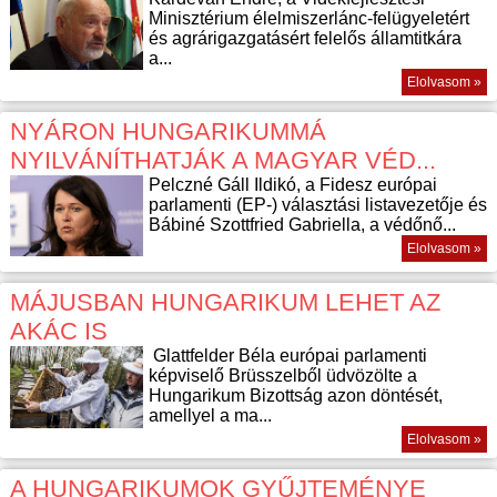
Minisztérium élelmiszerlánc-felügyeletért
és agrárigazgatásért felelős államtitkára
a...
Elolvasom »
NYÁRON HUNGARIKUMMÁ
NYILVÁNÍTHATJÁK A MAGYAR VÉD...
Pelczné Gáll Ildikó, a Fidesz európai
parlamenti (EP-) választási listavezetője és
Bábiné Szottfried Gabriella, a védőnő...
Elolvasom »
MÁJUSBAN HUNGARIKUM LEHET AZ
AKÁC IS
Glattfelder Béla európai parlamenti
képviselő Brüsszelből üdvözölte a
Hungarikum Bizottság azon döntését,
amellyel a ma...
Elolvasom »
A HUNGARIKUMOK GYŰJTEMÉNYE