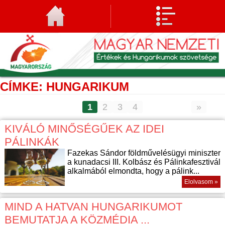
CÍMKE: HUNGARIKUM
1
2
3
4
»
KIVÁLÓ MINŐSÉGŰEK AZ IDEI
PÁLINKÁK
Fazekas Sándor földművelésügyi miniszter
a kunadacsi III. Kolbász és Pálinkafesztivál
alkalmából elmondta, hogy a pálink...
Elolvasom »
MIND A HATVAN HUNGARIKUMOT
BEMUTATJA A KÖZMÉDIA ...