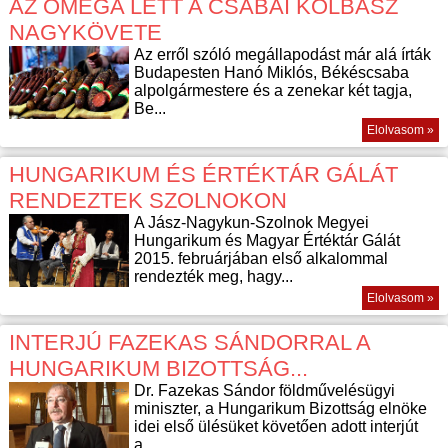
AZ OMEGA LETT A CSABAI KOLBÁSZ
NAGYKÖVETE
Az erről szóló megállapodást már alá írták
Budapesten Hanó Miklós, Békéscsaba
alpolgármestere és a zenekar két tagja,
Be...
Elolvasom »
HUNGARIKUM ÉS ÉRTÉKTÁR GÁLÁT
RENDEZTEK SZOLNOKON
A Jász-Nagykun-Szolnok Megyei
Hungarikum és Magyar Értéktár Gálát
2015. februárjában első alkalommal
rendezték meg, hagy...
Elolvasom »
INTERJÚ FAZEKAS SÁNDORRAL A
HUNGARIKUM BIZOTTSÁG...
Dr. Fazekas Sándor földművelésügyi
miniszter, a Hungarikum Bizottság elnöke
idei első ülésüket követően adott interjút
a...