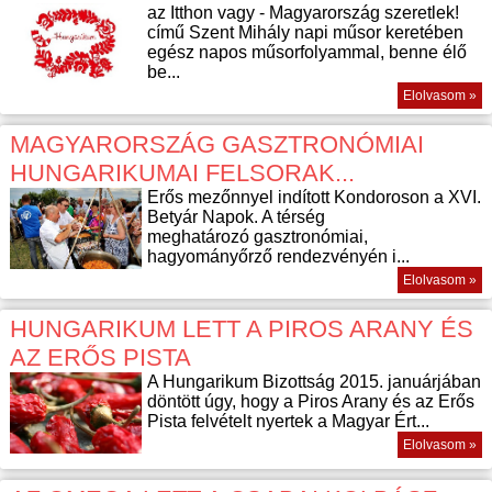
az Itthon vagy - Magyarország szeretlek!
című Szent Mihály napi műsor keretében
egész napos műsorfolyammal, benne élő
be...
Elolvasom »
MAGYARORSZÁG GASZTRONÓMIAI
HUNGARIKUMAI FELSORAK...
Erős mezőnnyel indított Kondoroson a XVI.
Betyár Napok. A térség
meghatározó gasztronómiai,
hagyományőrző rendezvényén i...
Elolvasom »
HUNGARIKUM LETT A PIROS ARANY ÉS
AZ ERŐS PISTA
A Hungarikum Bizottság 2015. januárjában
döntött úgy, hogy a Piros Arany és az Erős
Pista felvételt nyertek a Magyar Ért...
Elolvasom »