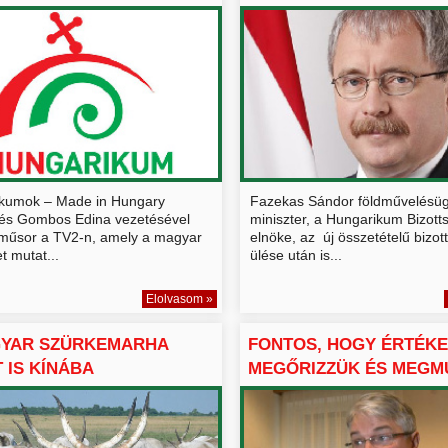
HUNGARIKUMOK KÖZ...
kumok – Made in Hungary
Fazekas Sándor földművelésüg
és Gombos Edina vezetésével
miniszter, a Hungarikum Bizott
j műsor a TV2-n, amely a magyar
elnöke, az új összetételű bizot
t mutat...
ülése után is...
Elolvasom »
GYAR SZÜRKEMARHA
FONTOS, HOGY ÉRTÉKE
 IS KÍNÁBA
MEGŐRIZZÜK ÉS MEGMU
TÁLHAT...