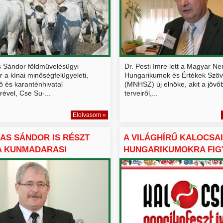
 Sándor földművelésügyi
Dr. Pesti Imre lett a Magyar Ne
r a kínai minőségfelügyeleti,
Hungarikumok és Értékek Szö
ő és karanténhivatal
(MNHSZ) új elnöke, akit a jövő
rével, Cse Su-...
terveiről,...
Elolvasom »
AS SÁNDOR IS RÉSZT
A VILÁGHÍRŰ KALOCSA
A KUNMADARASI
HUNGARIKUMOKRA FIG
...
O...