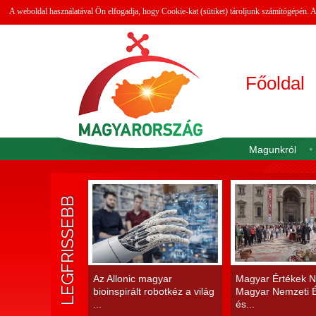
A weboldal használatával Ön elfogadja, hogy Cookie-kat (sütiket) tároljunk számítógépén.
Főoldal
Magunkról
LEGFRISSEBB
Az Allonic magyar
Magyar Értékek N
bioinspirált robotkéz a világ
Magyar Nemzeti É
...
és...