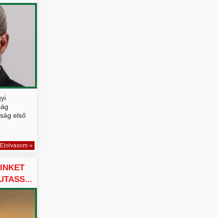
yi
ság
tság első
Elolvasom »
INKET
TASS...