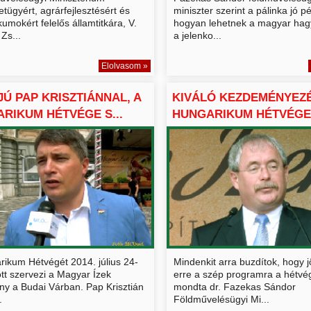
tügyért, agrárfejlesztésért és
miniszter szerint a pálinka jó pé
umokért felelős államtitkára, V.
hogyan lehetnek a magyar ha
Zs...
a jelenko...
Elolvasom »
JÚ PAP KRISZTIÁNNAL, A
KIVÁLÓ KEZDEMÉNYEZÉ
RIKUM HÉTVÉGE S...
HUNGARIKUM HÉTVÉGE
INTE...
rikum Hétvégét 2014. július 24-
Mindenkit arra buzdítok, hogy jö
tt szervezi a Magyar Ízek
erre a szép programra a hétvég
ny a Budai Várban. Pap Krisztián
mondta dr. Fazekas Sándor
.
Földművelésügyi Mi...