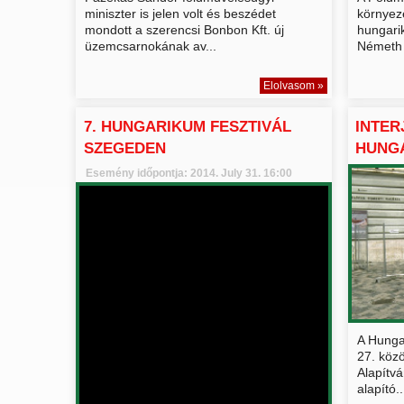
miniszter is jelen volt és beszédet
környeze
mondott a szerencsi Bonbon Kft. új
hungarik
üzemcsarnokának av...
Németh 
Elolvasom »
7. HUNGARIKUM FESZTIVÁL
INTER
SZEGEDEN
HUNGA
Esemény időpontja: 2014. July 31. 16:00
A Hunga
27. közö
Alapítvá
alapító..