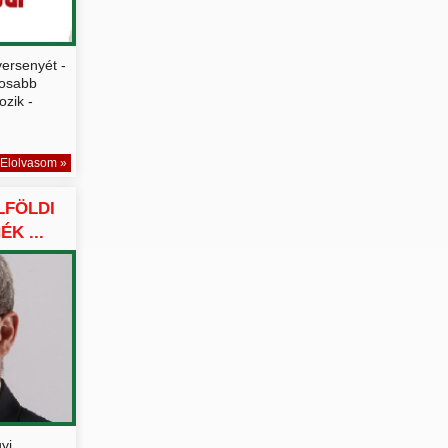
versenyét -
gosabb
ozik -
Elolvasom »
LFÖLDI
K ...
yi