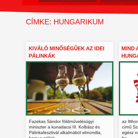
CÍMKE: HUNGARIKUM
KIVÁLÓ MINŐSÉGŰEK AZ IDEI
MIND 
PÁLINKÁK
HUNG
KÖZMÉ
Fazekas Sándor földművelésügyi
az Ittho
miniszter a kunadacsi III. Kolbász és
című Sz
Pálinkafesztivál alkalmából elmondta,
egész n
hogy a pálink...
be...