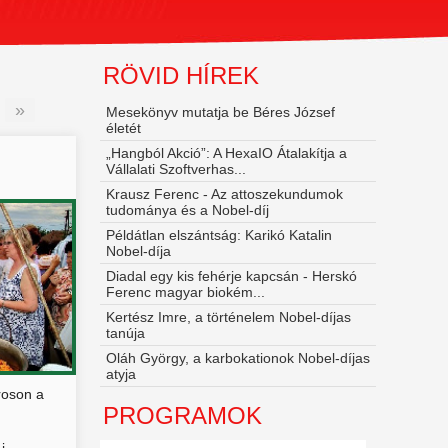
RÖVID HÍREK
»
Mesekönyv mutatja be Béres József
életét
„Hangból Akció”: A HexaIO Átalakítja a
Vállalati Szoftverhas...
Krausz Ferenc - Az attoszekundumok
AK...
tudománya és a Nobel‑díj
Példátlan elszántság: Karikó Katalin
Nobel-díja
Diadal egy kis fehérje kapcsán - Herskó
Ferenc magyar biokém...
Kertész Imre, a történelem Nobel-díjas
tanúja
Oláh György, a karbokationok Nobel-díjas
atyja
roson a
PROGRAMOK
...