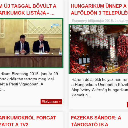
 ÚJ TAGGAL BŐVÜLT A
HUNGARIKUM ÜNNEP A 
RIKUMOK LISTÁJA - ...
ALFÖLDÖN 3 TELEPÜLÉ
Esemény időpontja: 2015. January
rikum Bizottság 2015. január 29-
örtök délután tartotta meg idei
Három délalföldi helyszínen r
sét a Pesti Vigadóban. A
a Hungarikum Ünnepét a Közél
...
Alapítvány. A térség hungariku
kiemelt n...
Elolvasom »
ARIKUMOKRÓL FORGAT
FAZEKAS SÁNDOR: A
ATOT A TV2
TÁROGATÓ IS A