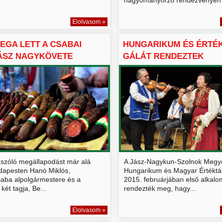
Elolvasom »
EGA LETT A CSABAI
HUNGARIKUM ÉS ÉRTÉ
ÁSZ NAGYKÖVETE
GÁLÁT RENDEZTEK
SZOLNOKON
l szóló megállapodást már alá
A Jász-Nagykun-Szolnok Megy
udapesten Hanó Miklós,
Hungarikum és Magyar Értéktá
aba alpolgármestere és a
2015. februárjában első alkal
két tagja, Be...
rendezték meg, hagy...
Elolvasom »