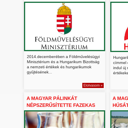
2014.decemberében a Földművelésügyi
Hungari
Minisztérium és a Hungarikum Bizottság
címmel 
a nemzeti értékek és hungarikumok
indul ú
gyűjtésének...
értékeke
Elolvasom »
A MAGYAR PÁLINKÁT
A MA
NÉPSZERŰSÍTETTE FAZEKAS
HÚSÁT
SÁNDOR
EXPOR