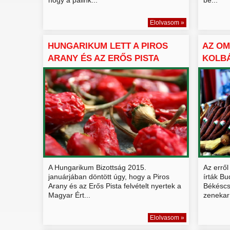
Elolvasom »
HUNGARIKUM LETT A PIROS
AZ OM
ARANY ÉS AZ ERŐS PISTA
KOLB
A Hungarikum Bizottság 2015.
Az errő
januárjában döntött úgy, hogy a Piros
írták B
Arany és az Erős Pista felvételt nyertek a
Békéscs
Magyar Ért...
zenekar 
Elolvasom »