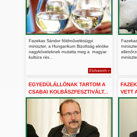
Fazekas Sándor földművelésügyi
Fazekas
miniszter, a Hungarikum Bizottság elnöke
miniszte
nagyköveteknek mutatta meg a magyar
ellenőrz
kultúra rés...
miniszte
Elolvasom »
EGYEDÜLÁLLÓNAK TARTOM A
FAZEK
CSABAI KOLBÁSZFESZTIVÁLT...
VETT 
HUNGA