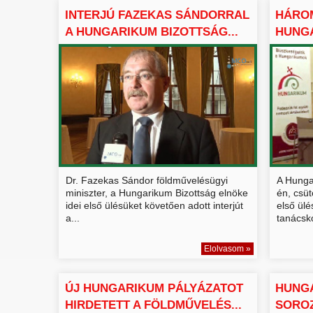
INTERJÚ FAZEKAS SÁNDORRAL
HÁROM
A HUNGARIKUM BIZOTTSÁG...
HUNGA
Dr. Fazekas Sándor földművelésügyi
A Hunga
miniszter, a Hungarikum Bizottság elnöke
én, csüt
idei első ülésüket követően adott interjút
első ülé
a...
tanácsko
Elolvasom »
ÚJ HUNGARIKUM PÁLYÁZATOT
HUNG
HIRDETETT A FÖLDMŰVELÉS...
SOROZ