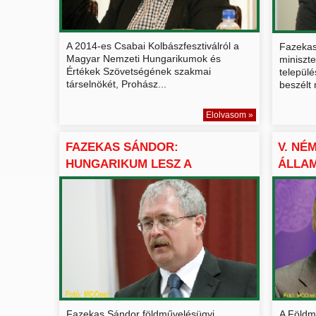
A 2014-es Csabai Kolbászfesztiválról a
Fazekas
Magyar Nemzeti Hungarikumok és
miniszt
Értékek Szövetségének szakmai
települ
társelnökét, Prohász...
beszélt 
Elolvasom »
FAZEKAS SÁNDOR:
V. NÉ
HUNGARIKUM LESZ A
ÁLLAM
SZERENCSI CSOK...
HUNGA
Fazekas Sándor földművelésügyi
A Földm