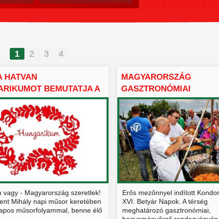
1
2
3
4
A HATVAN
MAGYARORSZÁG
ARIKUMOT BEMUTATJA A
GASZTRONÓMIAI
DIA ...
HUNGARIKUMAI FELSOR
n vagy - Magyarország szeretlek!
Erős mezőnnyel indított Kondo
ent Mihály napi műsor keretében
XVI. Betyár Napok. A térség
apos műsorfolyammal, benne élő
meghatározó gasztronómiai,
hagyományőrző rendezvényén i