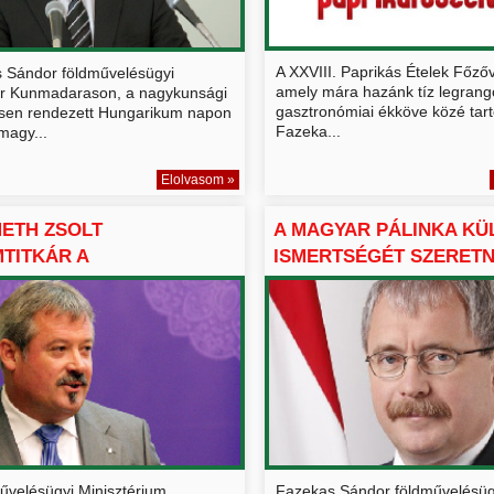
A XXVIII. Paprikás Ételek Főző
 Sándor földművelésügyi
amely mára hazánk tíz legran
er Kunmadarason, a nagykunsági
gasztronómiai ékköve közé tart
ésen rendezett Hungarikum napon
Fazeka...
magy...
Elolvasom »
METH ZSOLT
A MAGYAR PÁLINKA KÜ
TITKÁR A
ISMERTSÉGÉT SZERETNÉ
RIKUMOKAT NÉP...
űvelésügyi Minisztérium
Fazekas Sándor földművelésüg