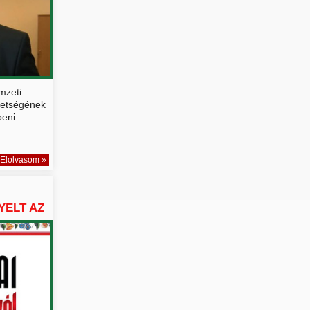
mzeti
vetségének
beni
Elolvasom »
I
YELT AZ