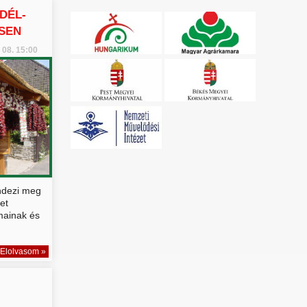
DÉL-
SEN
 08. 15:00
endezi meg
et
mainak és
Elolvasom »