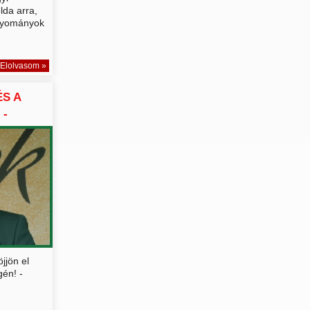
lda arra,
gyományok
Elolvasom »
S A
 -
jjön el
én! -