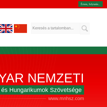
Értem, folytatás...
YAR NEMZETI
k és Hungarikumok Szövetsége
www.mnhsz.com