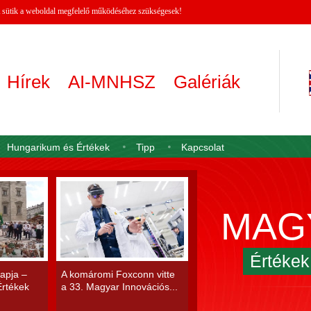
 A sütik a weboldal megfelelő működéséhez szükségesek!
Hírek
AI-MNHSZ
Galériák
Hungarikum és Értékek
Tipp
Kapcsolat
MAG
Értéke
apja –
A komáromi Foxconn vitte
rtékek
a 33. Magyar Innovációs...