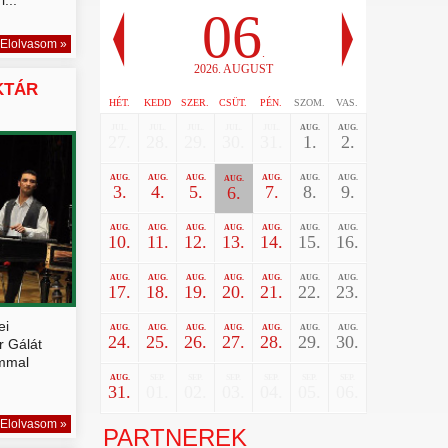
06
Elolvasom »
.
2026. AUGUST
KTÁR
HÉT.
KEDD
SZER.
CSÜT.
PÉN.
SZOM.
VAS.
JUL.
JUL.
JUL.
JUL.
JUL.
AUG.
AUG.
27.
28.
29.
30.
31.
1.
2.
AUG.
AUG.
AUG.
AUG.
AUG.
AUG.
AUG.
3.
4.
5.
7.
8.
9.
6.
AUG.
AUG.
AUG.
AUG.
AUG.
AUG.
AUG.
10.
11.
12.
13.
14.
15.
16.
AUG.
AUG.
AUG.
AUG.
AUG.
AUG.
AUG.
17.
18.
19.
20.
21.
22.
23.
ei
AUG.
AUG.
AUG.
AUG.
AUG.
AUG.
AUG.
24.
25.
26.
27.
28.
29.
30.
r Gálát
ommal
AUG.
SEP.
SEP.
SEP.
SEP.
SEP.
SEP.
31.
01.
02.
03.
04.
05.
06.
Elolvasom »
PARTNEREK