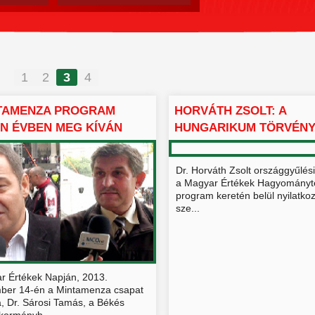
1
2
3
4
NTAMENZA PROGRAM
HORVÁTH ZSOLT: A
N ÉVBEN MEG KÍVÁN
HUNGARIKUM TÖRVÉNY
.
VÁLIK
Dr. Horváth Zsolt országgyűlési
a Magyar Értékek Hagyományt
program keretén belül nyilatkoz
sze...
r Értékek Napján, 2013.
ber 14-én a Mintamenza csapat
a, Dr. Sárosi Tamás, a Békés
kormányh...