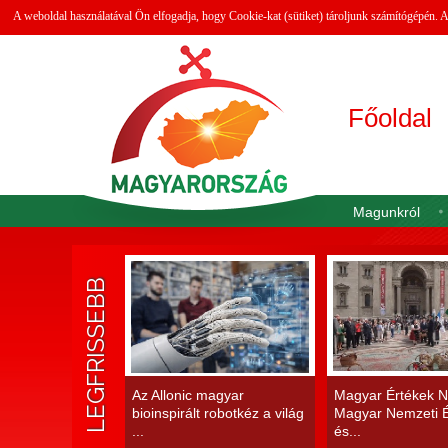
A weboldal használatával Ön elfogadja, hogy Cookie-kat (sütiket) tároljunk számítógépén.
Főoldal
Magunkról
LEGFRISSEBB
Az Allonic magyar
Magyar Értékek N
bioinspirált robotkéz a világ
Magyar Nemzeti É
...
és...