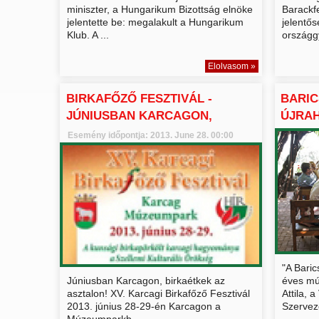
miniszter, a Hungarikum Bizottság elnöke
Barackfe
jelentette be: megalakult a Hungarikum
jelentős
Klub. A ...
országgy
Elolvasom »
BIRKAFŐZŐ FESZTIVÁL -
BARIC
JÚNIUSBAN KARCAGON,
ÚJRA
BIRKAÉ...
Esemény időpontja: 2013. June 28. 00:00
"A Baric
Júniusban Karcagon, birkaétkek az
éves múl
asztalon! XV. Karcagi Birkafőző Fesztivál
Attila,
2013. június 28-29-én Karcagon a
Szervez
Múzeumparkb...