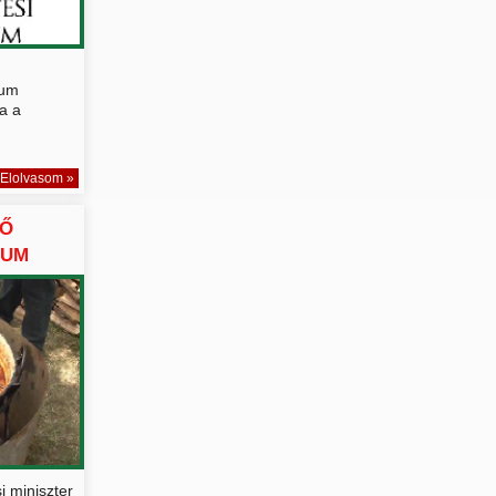
kum
ja a
Elolvasom »
ZŐ
KUM
i miniszter