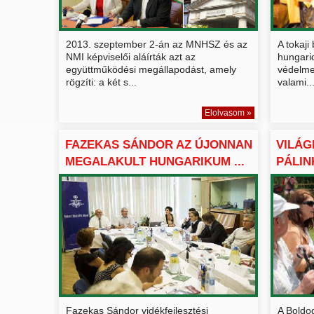
2013. szeptember 2-án az MNHSZ és az
A tokaji
NMI képviselői aláírták azt az
hungari
együttműködési megállapodást, amely
védelme
rögzíti: a két s...
valami..
Elolvasom »
FAZEKAS SÁNDOR AZ ÚJONNAN
VILÁG
MEGALAKULT HUNGARIKUM ...
PÁLIN
C...
Fazekas Sándor vidékfejlesztési
A Boldog