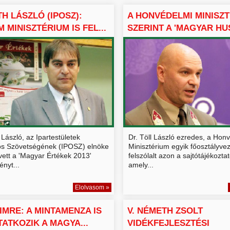
H LÁSZLÓ (IPOSZ):
A HONVÉDELMI MINISZ
 MINISZTÉRIUM IS FEL...
SZERINT A 'MAGYAR HUS
ászló, az Ipartestületek
Dr. Töll László ezredes, a Hon
s Szövetségének (IPOSZ) elnöke
Minisztérium egyik főosztályvez
 vett a 'Magyar Értékek 2013'
felszólalt azon a sajtótájékozta
nyt...
amely...
Elolvasom »
 IMRE: A MINTAMENZA IS
V. NÉMETH ZSOLT
ATKOZIK A MAGYA...
VIDÉKFEJLESZTÉSI