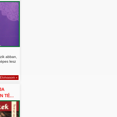
ízik abban,
épes lesz
Elolvasom »
JA
N TÉ...