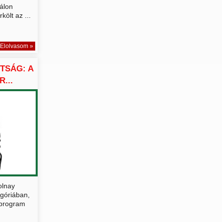
válon
költ az ...
Elolvasom »
TSÁG: A
...
olnay
egóriában,
 program