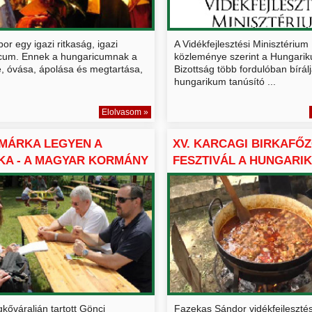
 bor egy igazi ritkaság, igazi
A Vidékfejlesztési Minisztérium
cum. Ennek a hungaricumnak a
közleménye szerint a Hungari
, óvása, ápolása és megtartása,
Bizottság több fordulóban bírál
.
hungarikum tanúsító ...
Elolvasom »
MÁRKA LEGYEN A
XV. KARCAGI BIRKAFŐ
KA - A MAGYAR KORMÁNY
FESZTIVÁL A HUNGARI
JEG...
kőváralján tartott Gönci
Fazekas Sándor vidékfejlesztés