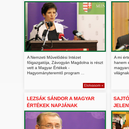
JÖVŐ...
A Nemzeti Művelődési Intézet
A mi ér
főigazgatója, Závogyán Magdolna is részt
hanem ér
vett a Magyar Értékek -
magyaro
Hagyományteremtő program ...
világnak
Elolvasom »
LEZSÁK SÁNDOR A MAGYAR
SAJT
ÉRTÉKEK NAPJÁNAK
JELEN
SAJTÓTÁJ...
ÉRTÉ..