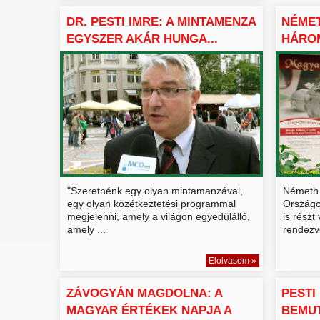
DR. PESTI IMRE: A MINTAMENZA
NÉMET
EGYSZER AKÁR HUNGA...
HÁROM
"Szeretnénk egy olyan mintamanzával,
Németh L
egy olyan közétkeztetési programmal
Országo
megjelenni, amely a világon egyedülálló,
is részt
amely ...
rendezvé
Elolvasom »
ZÁVOGYÁN MAGDOLNA: A
PESTI
MAGYAR ÉRTÉKEK NAPJA A
BEMUT