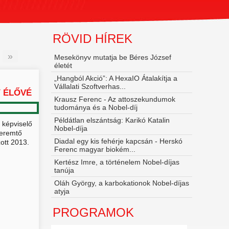
RÖVID HÍREK
»
Mesekönyv mutatja be Béres József
életét
„Hangból Akció”: A HexaIO Átalakítja a
Vállalati Szoftverhas...
 ÉLŐVÉ
Krausz Ferenc - Az attoszekundumok
tudománya és a Nobel‑díj
Példátlan elszántság: Karikó Katalin
 képviselő
Nobel-díja
eremtő
Diadal egy kis fehérje kapcsán - Herskó
ott 2013.
Ferenc magyar biokém...
Kertész Imre, a történelem Nobel-díjas
tanúja
Oláh György, a karbokationok Nobel-díjas
atyja
PROGRAMOK