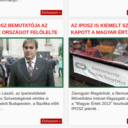
Elolvasom »
OSZ BEMUTATÓJA AZ
AZ IPOSZ IS KIEMELT 
 ORSZÁGOT FELÖLELTE
KAPOTT A MAGYAR ÉRT.
László, az Ipartestületek
Závogyán Magdolnát, a Nemze
s Szövetségének elnöke is
Művelődési Intézet főigazgató 
 adott Budapesten, a Bazilika előtt
a "Magyar Érték 2013" fesztivá
...
IPOSZ jelenlé...
Elolvasom »