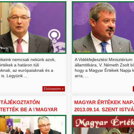
ÁLLAMTITKÁR A M...
tékeink nemcsak nekünk azok,
A Vidékfejlesztési Minisztérium
tékek a határon túli
államtitkára, V. Németh Zsolt b
knak, az európaiaknak és a
hogy a Magyar Értékek Napja k
 is. Legyünk ...
arra, ...
Elolvasom »
ÓTÁJÉKOZTATÓN
MAGYAR ÉRTÉKEK NAP
TETTÉK BE A \'MAGYAR
2013.09.14. SZENT ISTVÁ
.