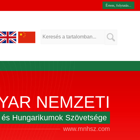
Értem, folytatás...
YAR NEMZETI
k és Hungarikumok Szövetsége
www.mnhsz.com