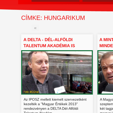
CÍMKE: HUNGARIKUM
«
A DELTA - DÉL-ALFÖLDI
A MI
TALENTUM AKADÉMIA IS
MINDE
BEMU...
JELE..
Az IPOSZ mellett kiemelt szervezetként
A Magya
kezelték a "Magyar Értékek 2013"
szeptem
rendezvényen a DELTA Dél-Alföldi
két tagj
Talentum Akadém...
megyei 