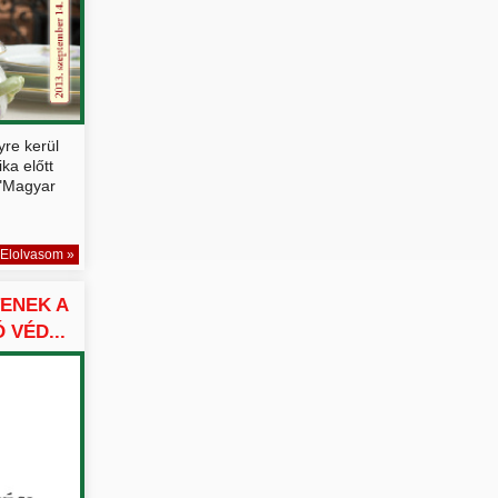
re kerül
ka előtt
 "Magyar
Elolvasom »
ENEK A
VÉD...