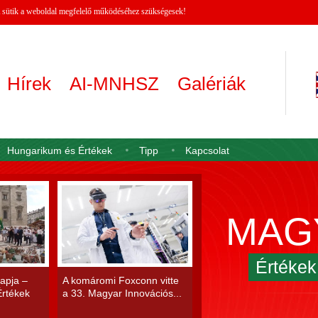
 A sütik a weboldal megfelelő működéséhez szükségesek!
Hírek
AI-MNHSZ
Galériák
Hungarikum és Értékek
Tipp
Kapcsolat
MAG
Értéke
apja –
A komáromi Foxconn vitte
rtékek
a 33. Magyar Innovációs...