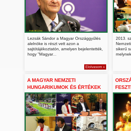
Lezsák Sándor a Magyar Országgyűlés
2013. s
alelnöke is részt vett azon a
Nemzeti
sajtótájékoztatón, amelyen bejelentették,
sikerű s
hogy "Magyar...
melynek 
Elolvasom »
A MAGYAR NEMZETI
ORSZ
HUNGARIKUMOK ÉS ÉRTÉKEK
FESZT
SZÖVETS...
TARCA