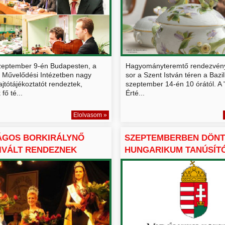
zeptember 9-én Budapesten, a
Hagyományteremtő rendezvény
 Művelődési Intézetben nagy
sor a Szent István téren a Bazili
ajtótájékoztatót rendeztek,
szeptember 14-én 10 órától. A
fő té...
Érté...
Elolvasom »
ÁGOS BORKIRÁLYNŐ
SZEPTEMBERBEN DÖNT
IVÁLT RENDEZNEK
HUNGARIKUM TANÚSÍTÓ 
L...