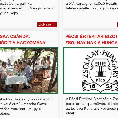
sztiválon a pálinka
a XV. Karcagi Birkafőző Feszti
égéről beszélt Dr. Mengyi Roland
felelevenítette: karcagi birkapör
űlési képv...
Elolvasom »
SKA CSÁRDA:
PÉCSI ÉRTÉKTÁR BIZOT
HÓDÍT A HAGYOMÁNY
ZSOLNAY-NAK A HUNGAR
A Pécsi Értéktár Bizottság a Zs
ska Csárda újranyitásával a 200
porcelánt az iparművészet kat
t kel életre" - mondta Gazsi
az Európa Kulturális Fővárosa
 a VOSZ Veszprém Megyei
keret...
eténe...