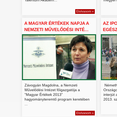
Elolvasom »
A MAGYAR ÉRTÉKEK NAPJA A
AZ IP
NEMZETI MŰVELŐDÉSI INTÉ...
EGÉSZ
...
Závogyán Magdolna, a Nemzeti
Németh 
Művelődési Intézet főigazgatója a
Országo
"Magyar Értékek 2013"
interjút
hagyományteremtő program keretében
2013. sz
...
Elolvasom »