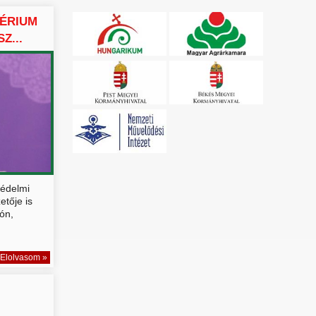
TÉRIUM
Z...
védelmi
etője is
tón,
Elolvasom »