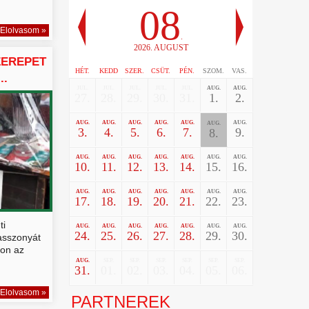
08
Elolvasom »
.
2026. AUGUST
SZEREPET
HÉT.
KEDD
SZER.
CSÜT.
PÉN.
SZOM.
VAS.
..
JUL.
JUL.
JUL.
JUL.
JUL.
AUG.
AUG.
27.
28.
29.
30.
31.
1.
2.
AUG.
AUG.
AUG.
AUG.
AUG.
AUG.
AUG.
3.
4.
5.
6.
7.
9.
8.
AUG.
AUG.
AUG.
AUG.
AUG.
AUG.
AUG.
10.
11.
12.
13.
14.
15.
16.
AUG.
AUG.
AUG.
AUG.
AUG.
AUG.
AUG.
17.
18.
19.
20.
21.
22.
23.
ti
AUG.
AUG.
AUG.
AUG.
AUG.
AUG.
AUG.
24.
25.
26.
27.
28.
29.
30.
asszonyát
lon az
AUG.
SEP.
SEP.
SEP.
SEP.
SEP.
SEP.
31.
01.
02.
03.
04.
05.
06.
Elolvasom »
PARTNEREK