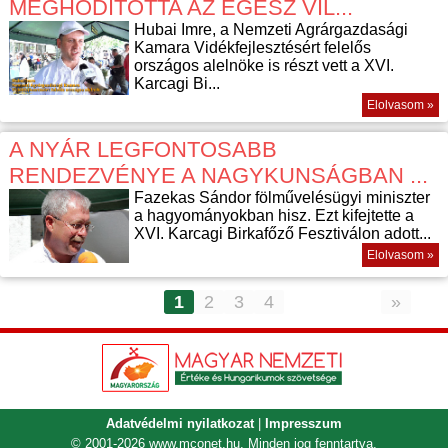
MEGHÓDÍTOTTA AZ EGÉSZ VIL...
Hubai Imre, a Nemzeti Agrárgazdasági
Kamara Vidékfejlesztésért felelős
országos alelnöke is részt vett a XVI.
Karcagi Bi...
Elolvasom »
A NYÁR LEGFONTOSABB
RENDEZVÉNYE A NAGYKUNSÁGBAN ...
Fazekas Sándor fölművelésügyi miniszter
a hagyományokban hisz. Ezt kifejtette a
XVI. Karcagi Birkafőző Fesztiválon adott...
Elolvasom »
1
2
3
4
»
Adatvédelmi nyilatkozat
|
Impresszum
© 2001-2026
www.mconet.hu
. Minden jog fenntartva.