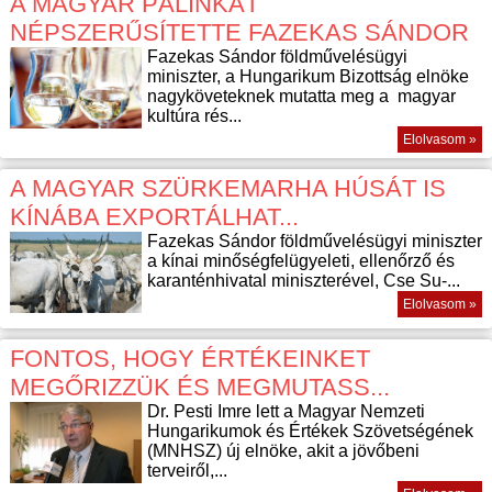
A MAGYAR PÁLINKÁT
NÉPSZERŰSÍTETTE FAZEKAS SÁNDOR
Fazekas Sándor földművelésügyi
miniszter, a Hungarikum Bizottság elnöke
nagyköveteknek mutatta meg a magyar
kultúra rés...
Elolvasom »
A MAGYAR SZÜRKEMARHA HÚSÁT IS
KÍNÁBA EXPORTÁLHAT...
Fazekas Sándor földművelésügyi miniszter
a kínai minőségfelügyeleti, ellenőrző és
karanténhivatal miniszterével, Cse Su-...
Elolvasom »
FONTOS, HOGY ÉRTÉKEINKET
MEGŐRIZZÜK ÉS MEGMUTASS...
Dr. Pesti Imre lett a Magyar Nemzeti
Hungarikumok és Értékek Szövetségének
(MNHSZ) új elnöke, akit a jövőbeni
terveiről,...