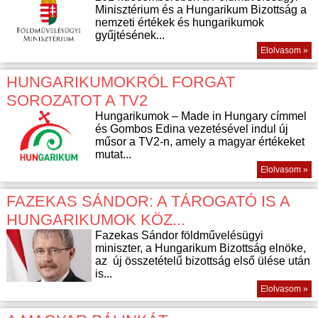
Minisztérium és a Hungarikum Bizottság a
nemzeti értékek és hungarikumok
gyűjtésének...
Elolvasom »
HUNGARIKUMOKRÓL FORGAT
SOROZATOT A TV2
Hungarikumok – Made in Hungary címmel
és Gombos Edina vezetésével indul új
műsor a TV2-n, amely a magyar értékeket
mutat...
Elolvasom »
FAZEKAS SÁNDOR: A TÁROGATÓ IS A
HUNGARIKUMOK KÖZ...
Fazekas Sándor földművelésügyi
miniszter, a Hungarikum Bizottság elnöke,
az új összetételű bizottság első ülése után
is...
Elolvasom »