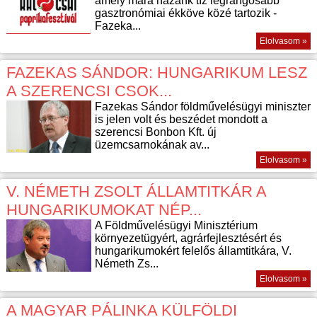
amely mára hazánk tíz legrangosabb
gasztronómiai ékköve közé tartozik -
Fazeka...
Elolvasom »
FAZEKAS SÁNDOR: HUNGARIKUM LESZ
A SZERENCSI CSOK...
Fazekas Sándor földművelésügyi miniszter
is jelen volt és beszédet mondott a
szerencsi Bonbon Kft. új
üzemcsarnokának av...
Elolvasom »
V. NÉMETH ZSOLT ÁLLAMTITKÁR A
HUNGARIKUMOKAT NÉP...
A Földművelésügyi Minisztérium
környezetügyért, agrárfejlesztésért és
hungarikumokért felelős államtitkára, V.
Németh Zs...
Elolvasom »
A MAGYAR PÁLINKA KÜLFÖLDI