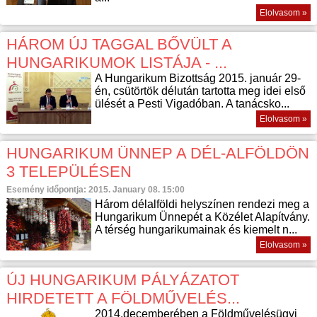
Elolvasom »
HÁROM ÚJ TAGGAL BŐVÜLT A
HUNGARIKUMOK LISTÁJA - ...
A Hungarikum Bizottság 2015. január 29-
én, csütörtök délután tartotta meg idei első
ülését a Pesti Vigadóban. A tanácsko...
Elolvasom »
HUNGARIKUM ÜNNEP A DÉL-ALFÖLDÖN
3 TELEPÜLÉSEN
Esemény időpontja: 2015. January 08. 15:00
Három délalföldi helyszínen rendezi meg a
Hungarikum Ünnepét a Közélet Alapítvány.
A térség hungarikumainak és kiemelt n...
Elolvasom »
ÚJ HUNGARIKUM PÁLYÁZATOT
HIRDETETT A FÖLDMŰVELÉS...
2014.decemberében a Földművelésügyi