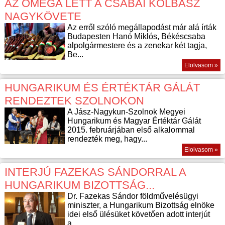
AZ OMEGA LETT A CSABAI KOLBÁSZ
NAGYKÖVETE
Az erről szóló megállapodást már alá írták
Budapesten Hanó Miklós, Békéscsaba
alpolgármestere és a zenekar két tagja,
Be...
Elolvasom »
HUNGARIKUM ÉS ÉRTÉKTÁR GÁLÁT
RENDEZTEK SZOLNOKON
A Jász-Nagykun-Szolnok Megyei
Hungarikum és Magyar Értéktár Gálát
2015. februárjában első alkalommal
rendezték meg, hagy...
Elolvasom »
INTERJÚ FAZEKAS SÁNDORRAL A
HUNGARIKUM BIZOTTSÁG...
Dr. Fazekas Sándor földművelésügyi
miniszter, a Hungarikum Bizottság elnöke
idei első ülésüket követően adott interjút
a...