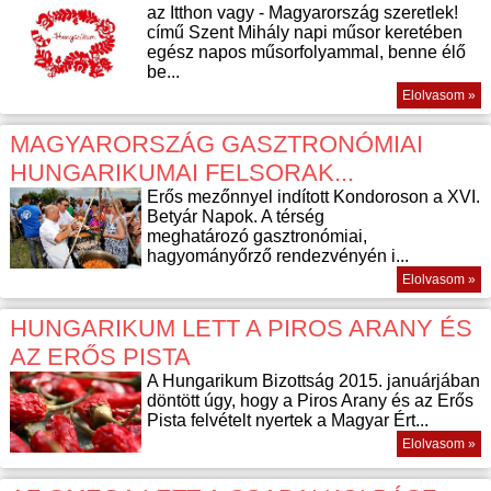
az Itthon vagy - Magyarország szeretlek!
című Szent Mihály napi műsor keretében
egész napos műsorfolyammal, benne élő
be...
Elolvasom »
MAGYARORSZÁG GASZTRONÓMIAI
HUNGARIKUMAI FELSORAK...
Erős mezőnnyel indított Kondoroson a XVI.
Betyár Napok. A térség
meghatározó gasztronómiai,
hagyományőrző rendezvényén i...
Elolvasom »
HUNGARIKUM LETT A PIROS ARANY ÉS
AZ ERŐS PISTA
A Hungarikum Bizottság 2015. januárjában
döntött úgy, hogy a Piros Arany és az Erős
Pista felvételt nyertek a Magyar Ért...
Elolvasom »