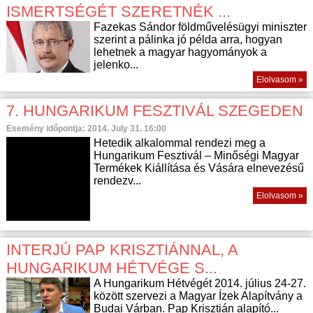
ISMERTSÉGÉT SZERETNÉK ...
Fazekas Sándor földművelésügyi miniszter
szerint a pálinka jó példa arra, hogyan
lehetnek a magyar hagyományok a
jelenko...
Elolvasom »
7. HUNGARIKUM FESZTIVÁL SZEGEDEN
Esemény időpontja: 2014. July 31. 16:00
Hetedik alkalommal rendezi meg a
Hungarikum Fesztivál – Minőségi Magyar
Termékek Kiállítása és Vására elnevezésű
rendezv...
Elolvasom »
INTERJÚ PAP KRISZTIÁNNAL, A
HUNGARIKUM HÉTVÉGE S...
A Hungarikum Hétvégét 2014. július 24-27.
között szervezi a Magyar Ízek Alapítvány a
Budai Várban. Pap Krisztián alapító...