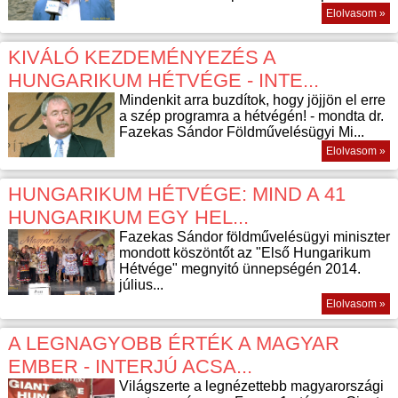
Elolvasom »
KIVÁLÓ KEZDEMÉNYEZÉS A
HUNGARIKUM HÉTVÉGE - INTE...
Mindenkit arra buzdítok, hogy jöjjön el erre
a szép programra a hétvégén! - mondta dr.
Fazekas Sándor Földművelésügyi Mi...
Elolvasom »
HUNGARIKUM HÉTVÉGE: MIND A 41
HUNGARIKUM EGY HEL...
Fazekas Sándor földművelésügyi miniszter
mondott köszöntőt az "Első Hungarikum
Hétvége" megnyitó ünnepségén 2014.
július...
Elolvasom »
A LEGNAGYOBB ÉRTÉK A MAGYAR
EMBER - INTERJÚ ACSA...
Világszerte a legnézettebb magyarországi