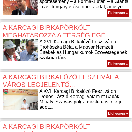
sportesemény – a Forma-1 után – a Giants
Live Hungary erősember viadal, amelyet...
Elolvasom »
A KARCAGI BIRKAPÖRKÖLT
MEGHATÁROZZA A TÉRSÉG EGÉ...
A XVI. Karcagi Birkafőző Fesztiválon
Prohászka Béla, a Magyar Nemzeti
Értékek és Hungarikumok Szövetségének
szakmai társ...
Elolvasom »
A KARCAGI BIRKAFŐZŐ FESZTIVÁL A
VÁROS LEGJELENTŐ...
A XVI. Karcagi Birkafőző Fesztiválon
Dobos László Karcag, valamint Babák
Mihály, Szarvas polgármestere is interjút
adott...
Elolvasom »
A KARCAGI BIRKAPÖRKÖLT