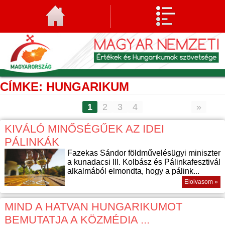
CÍMKE: HUNGARIKUM
1
2
3
4
»
KIVÁLÓ MINŐSÉGŰEK AZ IDEI
PÁLINKÁK
Fazekas Sándor földművelésügyi miniszter
a kunadacsi III. Kolbász és Pálinkafesztivál
alkalmából elmondta, hogy a pálink...
Elolvasom »
MIND A HATVAN HUNGARIKUMOT
BEMUTATJA A KÖZMÉDIA ...