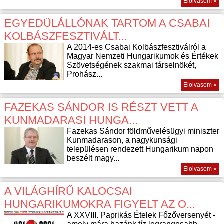
Elolvasom »
EGYEDÜLÁLLÓNAK TARTOM A CSABAI
KOLBÁSZFESZTIVÁLT...
A 2014-es Csabai Kolbászfesztiválról a
Magyar Nemzeti Hungarikumok és Értékek
Szövetségének szakmai társelnökét,
Prohász...
Elolvasom »
FAZEKAS SÁNDOR IS RÉSZT VETT A
KUNMADARASI HUNGA...
Fazekas Sándor földművelésügyi miniszter
Kunmadarason, a nagykunsági
településen rendezett Hungarikum napon
beszélt magy...
Elolvasom »
A VILÁGHÍRŰ KALOCSAI
HUNGARIKUMOKRA FIGYELT AZ O...
A XXVIII. Paprikás Ételek Főzőversenyét -