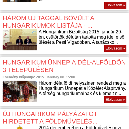
Elolvasom »
HÁROM ÚJ TAGGAL BŐVÜLT A
HUNGARIKUMOK LISTÁJA - ...
A Hungarikum Bizottság 2015. január 29-
én, csütörtök délután tartotta meg idei első
ülését a Pesti Vigadóban. A tanácsko...
Elolvasom »
HUNGARIKUM ÜNNEP A DÉL-ALFÖLDÖN
3 TELEPÜLÉSEN
Esemény időpontja: 2015. January 08. 15:00
Három délalföldi helyszínen rendezi meg a
Hungarikum Ünnepét a Közélet Alapítvány.
A térség hungarikumainak és kiemelt n...
Elolvasom »
ÚJ HUNGARIKUM PÁLYÁZATOT
HIRDETETT A FÖLDMŰVELÉS...
2014.decemberében a Földművelésügyi