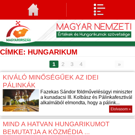
CÍMKE: HUNGARIKUM
1
2
3
4
»
KIVÁLÓ MINŐSÉGŰEK AZ IDEI
PÁLINKÁK
Fazekas Sándor földművelésügyi miniszter
a kunadacsi III. Kolbász és Pálinkafesztivál
alkalmából elmondta, hogy a pálink...
Elolvasom »
MIND A HATVAN HUNGARIKUMOT
BEMUTATJA A KÖZMÉDIA ...