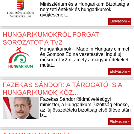
Minisztérium és a Hungarikum Bizottság a
nemzeti értékek és hungarikumok
gyűjtésének...
Elolvasom »
HUNGARIKUMOKRÓL FORGAT
SOROZATOT A TV2
Hungarikumok – Made in Hungary címmel
és Gombos Edina vezetésével indul új
műsor a TV2-n, amely a magyar értékeket
mutat...
Elolvasom »
FAZEKAS SÁNDOR: A TÁROGATÓ IS A
HUNGARIKUMOK KÖZ...
Fazekas Sándor földművelésügyi
miniszter, a Hungarikum Bizottság elnöke,
az új összetételű bizottság első ülése után
is...
Elolvasom »