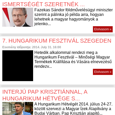
ISMERTSÉGÉT SZERETNÉK ...
Fazekas Sándor földművelésügyi miniszter
szerint a pálinka jó példa arra, hogyan
lehetnek a magyar hagyományok a
jelenko...
Elolvasom »
7. HUNGARIKUM FESZTIVÁL SZEGEDEN
Esemény időpontja: 2014. July 31. 16:00
Hetedik alkalommal rendezi meg a
Hungarikum Fesztivál – Minőségi Magyar
Termékek Kiállítása és Vására elnevezésű
rendezv...
Elolvasom »
INTERJÚ PAP KRISZTIÁNNAL, A
HUNGARIKUM HÉTVÉGE S...
A Hungarikum Hétvégét 2014. július 24-27.
között szervezi a Magyar Ízek Alapítvány a
Budai Várban. Pap Krisztián alapító...