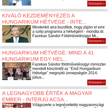
Elolvasom »
KIVÁLÓ KEZDEMÉNYEZÉS A
HUNGARIKUM HÉTVÉGE - INTE...
Mindenkit arra buzdítok, hogy jöjjön el erre
a szép programra a hétvégén! - mondta dr.
Fazekas Sándor Földművelésügyi Mi...
Elolvasom »
HUNGARIKUM HÉTVÉGE: MIND A 41
HUNGARIKUM EGY HEL...
Fazekas Sándor földművelésügyi miniszter
mondott köszöntőt az "Első Hungarikum
Hétvége" megnyitó ünnepségén 2014.
július...
Elolvasom »
A LEGNAGYOBB ÉRTÉK A MAGYAR
EMBER - INTERJÚ ACSA...
Világszerte a legnézettebb magyarországi