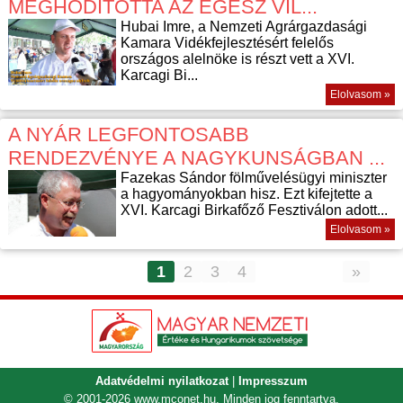
MEGHÓDÍTOTTA AZ EGÉSZ VIL...
Hubai Imre, a Nemzeti Agrárgazdasági
Kamara Vidékfejlesztésért felelős
országos alelnöke is részt vett a XVI.
Karcagi Bi...
Elolvasom »
A NYÁR LEGFONTOSABB
RENDEZVÉNYE A NAGYKUNSÁGBAN ...
Fazekas Sándor fölművelésügyi miniszter
a hagyományokban hisz. Ezt kifejtette a
XVI. Karcagi Birkafőző Fesztiválon adott...
Elolvasom »
1
2
3
4
»
Adatvédelmi nyilatkozat
|
Impresszum
© 2001-2026
www.mconet.hu
. Minden jog fenntartva.