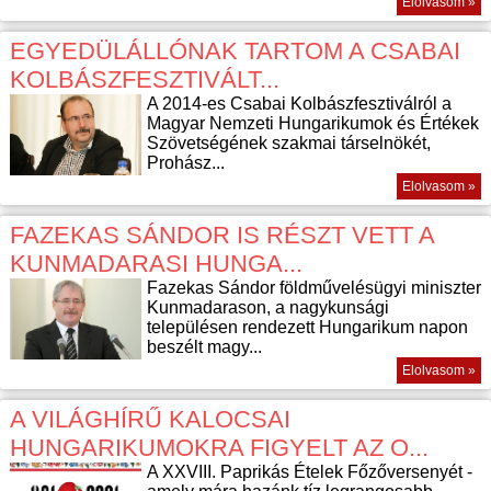
Elolvasom »
EGYEDÜLÁLLÓNAK TARTOM A CSABAI
KOLBÁSZFESZTIVÁLT...
A 2014-es Csabai Kolbászfesztiválról a
Magyar Nemzeti Hungarikumok és Értékek
Szövetségének szakmai társelnökét,
Prohász...
Elolvasom »
FAZEKAS SÁNDOR IS RÉSZT VETT A
KUNMADARASI HUNGA...
Fazekas Sándor földművelésügyi miniszter
Kunmadarason, a nagykunsági
településen rendezett Hungarikum napon
beszélt magy...
Elolvasom »
A VILÁGHÍRŰ KALOCSAI
HUNGARIKUMOKRA FIGYELT AZ O...
A XXVIII. Paprikás Ételek Főzőversenyét -