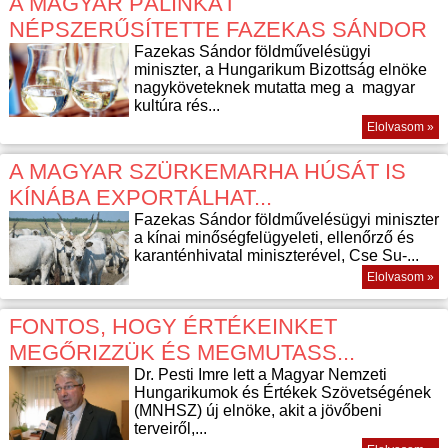
A MAGYAR PÁLINKÁT
NÉPSZERŰSÍTETTE FAZEKAS SÁNDOR
Fazekas Sándor földművelésügyi
miniszter, a Hungarikum Bizottság elnöke
nagyköveteknek mutatta meg a magyar
kultúra rés...
Elolvasom »
A MAGYAR SZÜRKEMARHA HÚSÁT IS
KÍNÁBA EXPORTÁLHAT...
Fazekas Sándor földművelésügyi miniszter
a kínai minőségfelügyeleti, ellenőrző és
karanténhivatal miniszterével, Cse Su-...
Elolvasom »
FONTOS, HOGY ÉRTÉKEINKET
MEGŐRIZZÜK ÉS MEGMUTASS...
Dr. Pesti Imre lett a Magyar Nemzeti
Hungarikumok és Értékek Szövetségének
(MNHSZ) új elnöke, akit a jövőbeni
terveiről,...