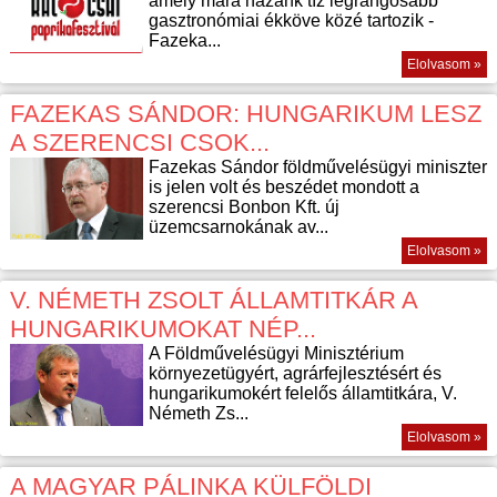
amely mára hazánk tíz legrangosabb
gasztronómiai ékköve közé tartozik -
Fazeka...
Elolvasom »
FAZEKAS SÁNDOR: HUNGARIKUM LESZ
A SZERENCSI CSOK...
Fazekas Sándor földművelésügyi miniszter
is jelen volt és beszédet mondott a
szerencsi Bonbon Kft. új
üzemcsarnokának av...
Elolvasom »
V. NÉMETH ZSOLT ÁLLAMTITKÁR A
HUNGARIKUMOKAT NÉP...
A Földművelésügyi Minisztérium
környezetügyért, agrárfejlesztésért és
hungarikumokért felelős államtitkára, V.
Németh Zs...
Elolvasom »
A MAGYAR PÁLINKA KÜLFÖLDI