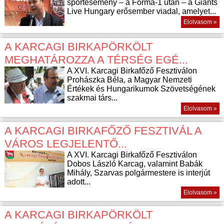
sportesemény – a Forma-1 után – a Giants
Live Hungary erősember viadal, amelyet...
Elolvasom »
A KARCAGI BIRKAPÖRKÖLT
MEGHATÁROZZA A TÉRSÉG EGÉ...
A XVI. Karcagi Birkafőző Fesztiválon
Prohászka Béla, a Magyar Nemzeti
Értékek és Hungarikumok Szövetségének
szakmai társ...
Elolvasom »
A KARCAGI BIRKAFŐZŐ FESZTIVÁL A
VÁROS LEGJELENTŐ...
A XVI. Karcagi Birkafőző Fesztiválon
Dobos László Karcag, valamint Babák
Mihály, Szarvas polgármestere is interjút
adott...
Elolvasom »
A KARCAGI BIRKAPÖRKÖLT