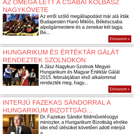
AZ OMEGA LETT A CSABAI KOLBÁSZ
NAGYKÖVETE
Az erről szóló megállapodást már alá írták
Budapesten Hanó Miklós, Békéscsaba
alpolgármestere és a zenekar két tagja,
Be...
Elolvasom »
HUNGARIKUM ÉS ÉRTÉKTÁR GÁLÁT
RENDEZTEK SZOLNOKON
A Jász-Nagykun-Szolnok Megyei
Hungarikum és Magyar Értéktár Gálát
2015. februárjában első alkalommal
rendezték meg, hagy...
Elolvasom »
INTERJÚ FAZEKAS SÁNDORRAL A
HUNGARIKUM BIZOTTSÁG...
Dr. Fazekas Sándor földművelésügyi
miniszter, a Hungarikum Bizottság elnöke
idei első ülésüket követően adott interjút
a...