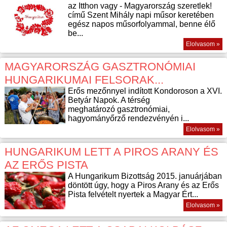
az Itthon vagy - Magyarország szeretlek!
című Szent Mihály napi műsor keretében
egész napos műsorfolyammal, benne élő
be...
Elolvasom »
MAGYARORSZÁG GASZTRONÓMIAI
HUNGARIKUMAI FELSORAK...
Erős mezőnnyel indított Kondoroson a XVI.
Betyár Napok. A térség
meghatározó gasztronómiai,
hagyományőrző rendezvényén i...
Elolvasom »
HUNGARIKUM LETT A PIROS ARANY ÉS
AZ ERŐS PISTA
A Hungarikum Bizottság 2015. januárjában
döntött úgy, hogy a Piros Arany és az Erős
Pista felvételt nyertek a Magyar Ért...
Elolvasom »