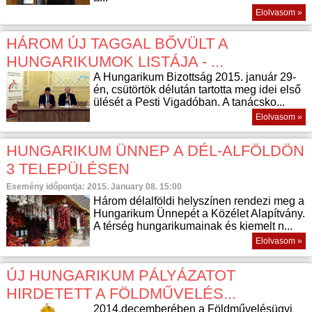
Elolvasom »
HÁROM ÚJ TAGGAL BŐVÜLT A
HUNGARIKUMOK LISTÁJA - ...
A Hungarikum Bizottság 2015. január 29-
én, csütörtök délután tartotta meg idei első
ülését a Pesti Vigadóban. A tanácsko...
Elolvasom »
HUNGARIKUM ÜNNEP A DÉL-ALFÖLDÖN
3 TELEPÜLÉSEN
Esemény időpontja: 2015. January 08. 15:00
Három délalföldi helyszínen rendezi meg a
Hungarikum Ünnepét a Közélet Alapítvány.
A térség hungarikumainak és kiemelt n...
Elolvasom »
ÚJ HUNGARIKUM PÁLYÁZATOT
HIRDETETT A FÖLDMŰVELÉS...
2014.decemberében a Földművelésügyi