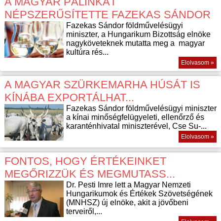
A MAGYAR PÁLINKÁT
NÉPSZERŰSÍTETTE FAZEKAS SÁNDOR
Fazekas Sándor földművelésügyi
miniszter, a Hungarikum Bizottság elnöke
nagyköveteknek mutatta meg a magyar
kultúra rés...
Elolvasom »
A MAGYAR SZÜRKEMARHA HÚSÁT IS
KÍNÁBA EXPORTÁLHAT...
Fazekas Sándor földművelésügyi miniszter
a kínai minőségfelügyeleti, ellenőrző és
karanténhivatal miniszterével, Cse Su-...
Elolvasom »
FONTOS, HOGY ÉRTÉKEINKET
MEGŐRIZZÜK ÉS MEGMUTASS...
Dr. Pesti Imre lett a Magyar Nemzeti
Hungarikumok és Értékek Szövetségének
(MNHSZ) új elnöke, akit a jövőbeni
terveiről,...