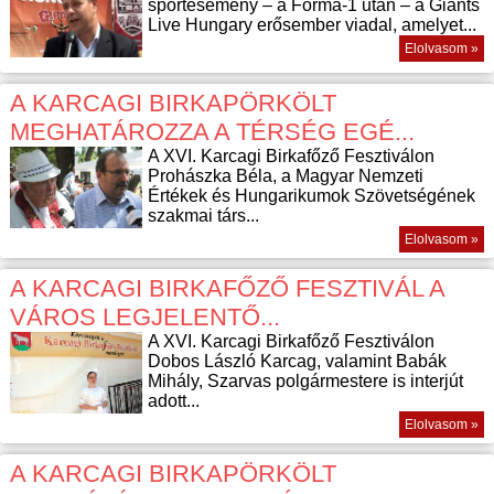
sportesemény – a Forma-1 után – a Giants
Live Hungary erősember viadal, amelyet...
Elolvasom »
A KARCAGI BIRKAPÖRKÖLT
MEGHATÁROZZA A TÉRSÉG EGÉ...
A XVI. Karcagi Birkafőző Fesztiválon
Prohászka Béla, a Magyar Nemzeti
Értékek és Hungarikumok Szövetségének
szakmai társ...
Elolvasom »
A KARCAGI BIRKAFŐZŐ FESZTIVÁL A
VÁROS LEGJELENTŐ...
A XVI. Karcagi Birkafőző Fesztiválon
Dobos László Karcag, valamint Babák
Mihály, Szarvas polgármestere is interjút
adott...
Elolvasom »
A KARCAGI BIRKAPÖRKÖLT