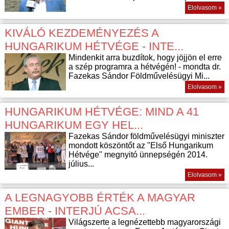
Elolvasom »
KIVÁLÓ KEZDEMÉNYEZÉS A
HUNGARIKUM HÉTVÉGE - INTE...
Mindenkit arra buzdítok, hogy jöjjön el erre
a szép programra a hétvégén! - mondta dr.
Fazekas Sándor Földművelésügyi Mi...
Elolvasom »
HUNGARIKUM HÉTVÉGE: MIND A 41
HUNGARIKUM EGY HEL...
Fazekas Sándor földművelésügyi miniszter
mondott köszöntőt az "Első Hungarikum
Hétvége" megnyitó ünnepségén 2014.
július...
Elolvasom »
A LEGNAGYOBB ÉRTÉK A MAGYAR
EMBER - INTERJÚ ACSA...
Világszerte a legnézettebb magyarországi