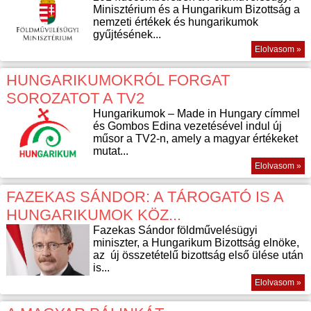
Minisztérium és a Hungarikum Bizottság a
nemzeti értékek és hungarikumok
gyűjtésének...
Elolvasom »
HUNGARIKUMOKRÓL FORGAT
SOROZATOT A TV2
Hungarikumok – Made in Hungary címmel
és Gombos Edina vezetésével indul új
műsor a TV2-n, amely a magyar értékeket
mutat...
Elolvasom »
FAZEKAS SÁNDOR: A TÁROGATÓ IS A
HUNGARIKUMOK KÖZ...
Fazekas Sándor földművelésügyi
miniszter, a Hungarikum Bizottság elnöke,
az új összetételű bizottság első ülése után
is...
Elolvasom »