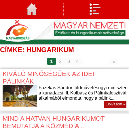
CÍMKE: HUNGARIKUM
1
2
3
4
»
KIVÁLÓ MINŐSÉGŰEK AZ IDEI
PÁLINKÁK
Fazekas Sándor földművelésügyi miniszter
a kunadacsi III. Kolbász és Pálinkafesztivál
alkalmából elmondta, hogy a pálink...
Elolvasom »
MIND A HATVAN HUNGARIKUMOT
BEMUTATJA A KÖZMÉDIA ...