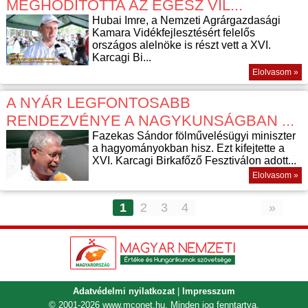
MEGHÓDÍTOTTA AZ EGÉSZ VIL...
Hubai Imre, a Nemzeti Agrárgazdasági
Kamara Vidékfejlesztésért felelős
országos alelnöke is részt vett a XVI.
Karcagi Bi...
Elolvasom »
A NYÁR LEGFONTOSABB
RENDEZVÉNYE A NAGYKUNSÁGBAN ...
Fazekas Sándor fölművelésügyi miniszter
a hagyományokban hisz. Ezt kifejtette a
XVI. Karcagi Birkafőző Fesztiválon adott...
Elolvasom »
1
2
3
4
»
Adatvédelmi nyilatkozat
|
Impresszum
© 2001-2026
www.mconet.hu
. Minden jog fenntartva.