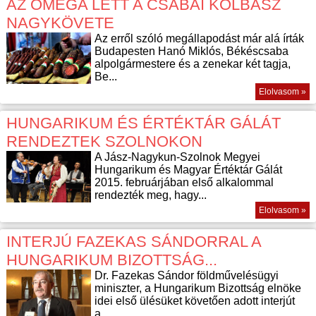
AZ OMEGA LETT A CSABAI KOLBÁSZ
NAGYKÖVETE
Az erről szóló megállapodást már alá írták
Budapesten Hanó Miklós, Békéscsaba
alpolgármestere és a zenekar két tagja,
Be...
Elolvasom »
HUNGARIKUM ÉS ÉRTÉKTÁR GÁLÁT
RENDEZTEK SZOLNOKON
A Jász-Nagykun-Szolnok Megyei
Hungarikum és Magyar Értéktár Gálát
2015. februárjában első alkalommal
rendezték meg, hagy...
Elolvasom »
INTERJÚ FAZEKAS SÁNDORRAL A
HUNGARIKUM BIZOTTSÁG...
Dr. Fazekas Sándor földművelésügyi
miniszter, a Hungarikum Bizottság elnöke
idei első ülésüket követően adott interjút
a...