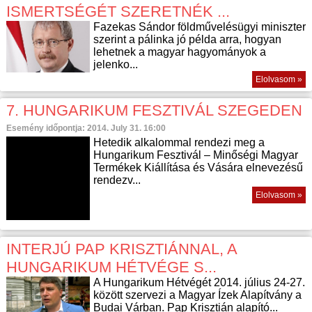
ISMERTSÉGÉT SZERETNÉK ...
Fazekas Sándor földművelésügyi miniszter
szerint a pálinka jó példa arra, hogyan
lehetnek a magyar hagyományok a
jelenko...
Elolvasom »
7. HUNGARIKUM FESZTIVÁL SZEGEDEN
Esemény időpontja: 2014. July 31. 16:00
Hetedik alkalommal rendezi meg a
Hungarikum Fesztivál – Minőségi Magyar
Termékek Kiállítása és Vására elnevezésű
rendezv...
Elolvasom »
INTERJÚ PAP KRISZTIÁNNAL, A
HUNGARIKUM HÉTVÉGE S...
A Hungarikum Hétvégét 2014. július 24-27.
között szervezi a Magyar Ízek Alapítvány a
Budai Várban. Pap Krisztián alapító...