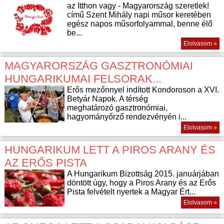
az Itthon vagy - Magyarország szeretlek!
című Szent Mihály napi műsor keretében
egész napos műsorfolyammal, benne élő
be...
Elolvasom »
MAGYARORSZÁG GASZTRONÓMIAI
HUNGARIKUMAI FELSORAK...
Erős mezőnnyel indított Kondoroson a XVI.
Betyár Napok. A térség
meghatározó gasztronómiai,
hagyományőrző rendezvényén i...
Elolvasom »
HUNGARIKUM LETT A PIROS ARANY ÉS
AZ ERŐS PISTA
A Hungarikum Bizottság 2015. januárjában
döntött úgy, hogy a Piros Arany és az Erős
Pista felvételt nyertek a Magyar Ért...
Elolvasom »