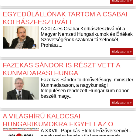
Elolvasom »
EGYEDÜLÁLLÓNAK TARTOM A CSABAI
KOLBÁSZFESZTIVÁLT...
A 2014-es Csabai Kolbászfesztiválról a
Magyar Nemzeti Hungarikumok és Értékek
Szövetségének szakmai társelnökét,
Prohász...
Elolvasom »
FAZEKAS SÁNDOR IS RÉSZT VETT A
KUNMADARASI HUNGA...
Fazekas Sándor földművelésügyi miniszter
Kunmadarason, a nagykunsági
településen rendezett Hungarikum napon
beszélt magy...
Elolvasom »
A VILÁGHÍRŰ KALOCSAI
HUNGARIKUMOKRA FIGYELT AZ O...
A XXVIII. Paprikás Ételek Főzőversenyét -