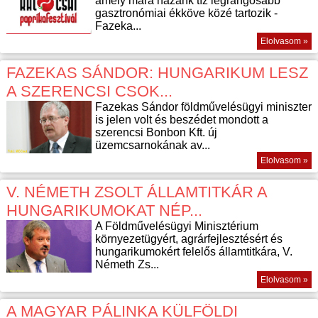
amely mára hazánk tíz legrangosabb
gasztronómiai ékköve közé tartozik -
Fazeka...
Elolvasom »
FAZEKAS SÁNDOR: HUNGARIKUM LESZ
A SZERENCSI CSOK...
Fazekas Sándor földművelésügyi miniszter
is jelen volt és beszédet mondott a
szerencsi Bonbon Kft. új
üzemcsarnokának av...
Elolvasom »
V. NÉMETH ZSOLT ÁLLAMTITKÁR A
HUNGARIKUMOKAT NÉP...
A Földművelésügyi Minisztérium
környezetügyért, agrárfejlesztésért és
hungarikumokért felelős államtitkára, V.
Németh Zs...
Elolvasom »
A MAGYAR PÁLINKA KÜLFÖLDI