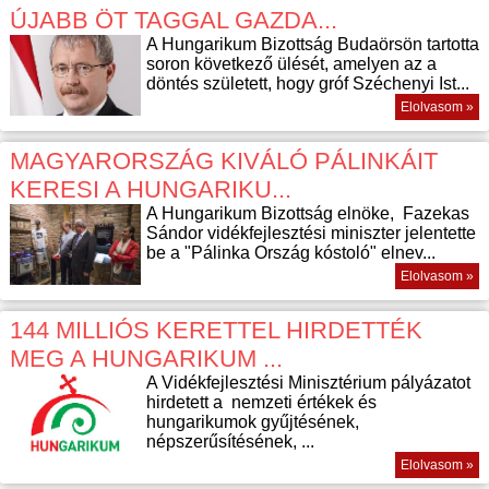
ÚJABB ÖT TAGGAL GAZDA...
A Hungarikum Bizottság Budaörsön tartotta
soron következő ülését, amelyen az a
döntés született, hogy gróf Széchenyi Ist...
Elolvasom »
MAGYARORSZÁG KIVÁLÓ PÁLINKÁIT
KERESI A HUNGARIKU...
A Hungarikum Bizottság elnöke, Fazekas
Sándor vidékfejlesztési miniszter jelentette
be a "Pálinka Ország kóstoló" elnev...
Elolvasom »
144 MILLIÓS KERETTEL HIRDETTÉK
MEG A HUNGARIKUM ...
A Vidékfejlesztési Minisztérium pályázatot
hirdetett a nemzeti értékek és
hungarikumok gyűjtésének,
népszerűsítésének, ...
Elolvasom »