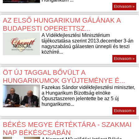
Elolvasom »
AZ ELSŐ HUNGARIKUM GÁLÁNAK A
BUDAPESTI OPERETTSZ...
A Vidékfejlesztési Minisztérium
tájékoztatása szerint 2013.december 3-án
nagyszabású gálaesten ünnepli és teszi
közhírré...
Elolvasom »
ÖT ÚJ TAGGAL BŐVÜLT A
HUNGARIKUMOK GYŰJTEMÉNYE É...
Fazekas Sándor vidékfejlesztési miniszter,
a Hungarikum Bizottság elnöke
Ópusztaszeren jelentette be az 5 új
hungarikumo...
Elolvasom »
BÉKÉS MEGYE ÉRTÉKTÁRA - SZAKMAI
NAP BÉKÉSCSABÁN