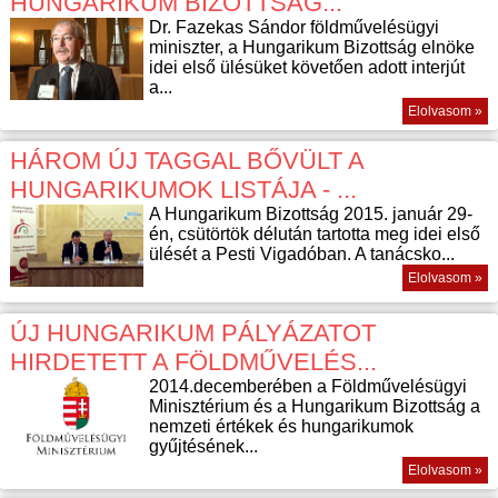
HUNGARIKUM BIZOTTSÁG...
Dr. Fazekas Sándor földművelésügyi
miniszter, a Hungarikum Bizottság elnöke
idei első ülésüket követően adott interjút
a...
Elolvasom »
HÁROM ÚJ TAGGAL BŐVÜLT A
HUNGARIKUMOK LISTÁJA - ...
A Hungarikum Bizottság 2015. január 29-
én, csütörtök délután tartotta meg idei első
ülését a Pesti Vigadóban. A tanácsko...
Elolvasom »
ÚJ HUNGARIKUM PÁLYÁZATOT
HIRDETETT A FÖLDMŰVELÉS...
2014.decemberében a Földművelésügyi
Minisztérium és a Hungarikum Bizottság a
nemzeti értékek és hungarikumok
gyűjtésének...
Elolvasom »