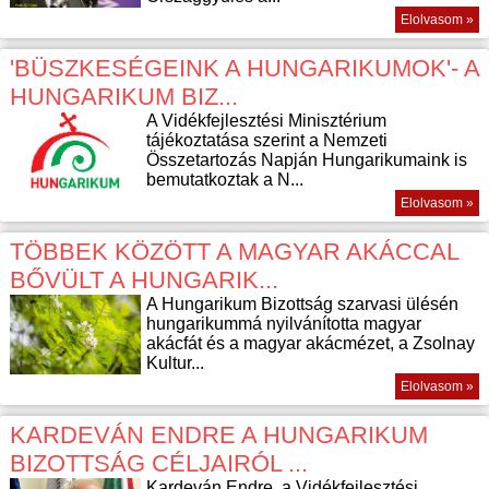
Elolvasom »
'BÜSZKESÉGEINK A HUNGARIKUMOK'- A
HUNGARIKUM BIZ...
A Vidékfejlesztési Minisztérium
tájékoztatása szerint a Nemzeti
Összetartozás Napján Hungarikumaink is
bemutatkoztak a N...
Elolvasom »
TÖBBEK KÖZÖTT A MAGYAR AKÁCCAL
BŐVÜLT A HUNGARIK...
A Hungarikum Bizottság szarvasi ülésén
hungarikummá nyilvánította magyar
akácfát és a magyar akácmézet, a Zsolnay
Kultur...
Elolvasom »
KARDEVÁN ENDRE A HUNGARIKUM
BIZOTTSÁG CÉLJAIRÓL ...
Kardeván Endre, a Vidékfejlesztési