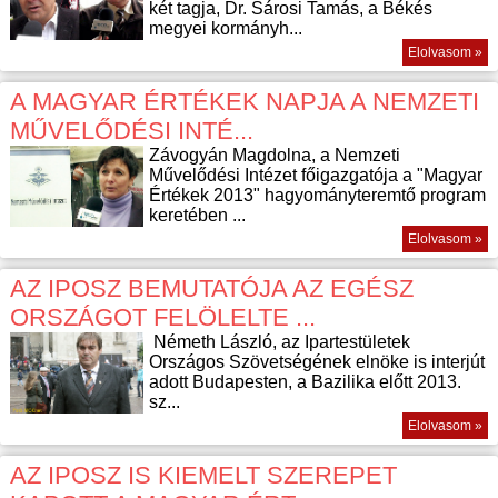
két tagja, Dr. Sárosi Tamás, a Békés
megyei kormányh...
Elolvasom »
A MAGYAR ÉRTÉKEK NAPJA A NEMZETI
MŰVELŐDÉSI INTÉ...
Závogyán Magdolna, a Nemzeti
Művelődési Intézet főigazgatója a "Magyar
Értékek 2013" hagyományteremtő program
keretében ...
Elolvasom »
AZ IPOSZ BEMUTATÓJA AZ EGÉSZ
ORSZÁGOT FELÖLELTE ...
Németh László, az Ipartestületek
Országos Szövetségének elnöke is interjút
adott Budapesten, a Bazilika előtt 2013.
sz...
Elolvasom »
AZ IPOSZ IS KIEMELT SZEREPET