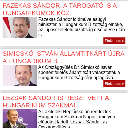
FAZEKAS SÁNDOR: A TÁROGATÓ IS A
HUNGARIKUMOK KÖZ...
Fazekas Sándor földművelésügyi
miniszter, a Hungarikum Bizottság elnöke,
az új összetételű bizottság első ülése után
is...
Elolvasom »
SIMICSKÓ ISTVÁN ÁLLAMTITKÁRT ÚJRA
A HUNGARIKUM B...
Az Országgyűlés Dr. Simicskó István
sportért felelős államtitkárt választották a
Hungarikum Bizottság régi-új tagjává.
Elolvasom »
LEZSÁK SÁNDOR IS RÉSZT VETT A
HUNGARIKUM SZAKMAI...
A Lakiteleki Népfőiskolán rendeztek
Hungarikum Szakmai Napot, amelyen
előadást tartott Lezsák Sándor, az
Országgyűlés a...