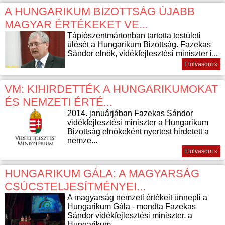
A HUNGARIKUM BIZOTTSÁG ÚJABB
MAGYAR ÉRTÉKEKET VE...
Tápiószentmártonban tartotta testületi
ülését a Hungarikum Bizottság. Fazekas
Sándor elnök, vidékfejlesztési miniszter i...
Elolvasom »
VM: KIHIRDETTÉK A HUNGARIKUMOKAT
ÉS NEMZETI ÉRTÉ...
2014. januárjában Fazekas Sándor
vidékfejlesztési miniszter a Hungarikum
Bizottság elnökeként nyertest hirdetett a
nemze...
Elolvasom »
HUNGARIKUM GÁLA: A MAGYARSÁG
CSÚCSTELJESÍTMÉNYEI...
A magyarság nemzeti értékeit ünnepli a
Hungarikum Gála - mondta Fazekas
Sándor vidékfejlesztési miniszter, a
Hungarikum ...