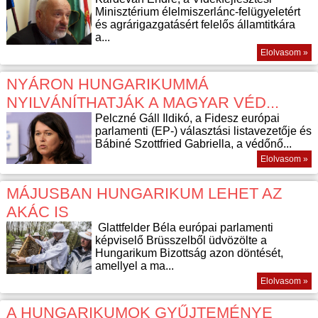
Minisztérium élelmiszerlánc-felügyeletért
és agrárigazgatásért felelős államtitkára
a...
Elolvasom »
NYÁRON HUNGARIKUMMÁ
NYILVÁNÍTHATJÁK A MAGYAR VÉD...
Pelczné Gáll Ildikó, a Fidesz európai
parlamenti (EP-) választási listavezetője és
Bábiné Szottfried Gabriella, a védőnő...
Elolvasom »
MÁJUSBAN HUNGARIKUM LEHET AZ
AKÁC IS
Glattfelder Béla európai parlamenti
képviselő Brüsszelből üdvözölte a
Hungarikum Bizottság azon döntését,
amellyel a ma...
Elolvasom »
A HUNGARIKUMOK GYŰJTEMÉNYE