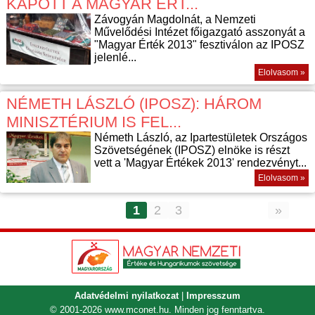
KAPOTT A MAGYAR ÉRT...
Závogyán Magdolnát, a Nemzeti
Művelődési Intézet főigazgató asszonyát a
"Magyar Érték 2013" fesztiválon az IPOSZ
jelenlé...
Elolvasom »
NÉMETH LÁSZLÓ (IPOSZ): HÁROM
MINISZTÉRIUM IS FEL...
Németh László, az Ipartestületek Országos
Szövetségének (IPOSZ) elnöke is részt
vett a 'Magyar Értékek 2013' rendezvényt...
Elolvasom »
1
2
3
»
Adatvédelmi nyilatkozat
|
Impresszum
© 2001-2026
www.mconet.hu
. Minden jog fenntartva.