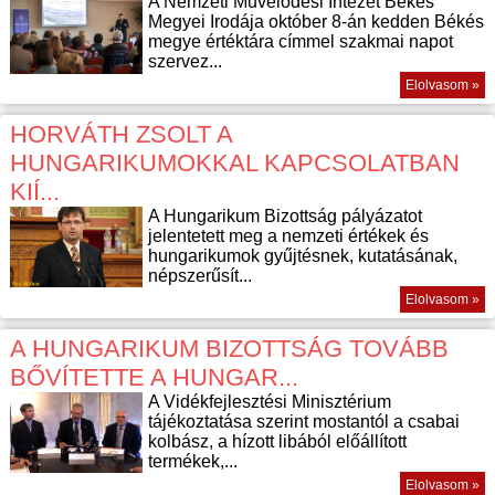
A Nemzeti Művelődési Intézet Békés
Megyei Irodája október 8-án kedden Békés
megye értéktára címmel szakmai napot
szervez...
Elolvasom »
HORVÁTH ZSOLT A
HUNGARIKUMOKKAL KAPCSOLATBAN
KIÍ...
A Hungarikum Bizottság pályázatot
jelentetett meg a nemzeti értékek és
hungarikumok gyűjtésnek, kutatásának,
népszerűsít...
Elolvasom »
A HUNGARIKUM BIZOTTSÁG TOVÁBB
BŐVÍTETTE A HUNGAR...
A Vidékfejlesztési Minisztérium
tájékoztatása szerint mostantól a csabai
kolbász, a hízott libából előállított
termékek,...
Elolvasom »