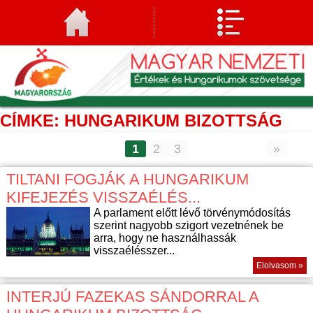
CÍMKE: HUNGARIKUM BIZOTTSÁG
1
2
3
»
TILTANI FOGJÁK A HUNGARIKUM
KIFEJEZÉS VISSZAÉLÉS...
A parlament előtt lévő törvénymódosítás
szerint nagyobb szigort vezetnének be
arra, hogy ne használhassák
visszaélésszer...
Elolvasom »
INTERJÚ FAZEKAS SÁNDORRAL A