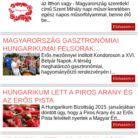
az Itthon vagy - Magyarország szeretlek!
című Szent Mihály napi műsor keretében
egész napos műsorfolyammal, benne élő
be...
Elolvasom »
MAGYARORSZÁG GASZTRONÓMIAI
HUNGARIKUMAI FELSORAK...
Erős mezőnnyel indított Kondoroson a XVI.
Betyár Napok. A térség
meghatározó gasztronómiai,
hagyományőrző rendezvényén i...
Elolvasom »
HUNGARIKUM LETT A PIROS ARANY ÉS
AZ ERŐS PISTA
A Hungarikum Bizottság 2015. januárjában
döntött úgy, hogy a Piros Arany és az Erős
Pista felvételt nyertek a Magyar Ért...
Elolvasom »