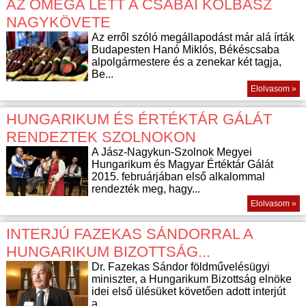
AZ OMEGA LETT A CSABAI KOLBÁSZ
NAGYKÖVETE
Az erről szóló megállapodást már alá írták
Budapesten Hanó Miklós, Békéscsaba
alpolgármestere és a zenekar két tagja,
Be...
Elolvasom »
HUNGARIKUM ÉS ÉRTÉKTÁR GÁLÁT
RENDEZTEK SZOLNOKON
A Jász-Nagykun-Szolnok Megyei
Hungarikum és Magyar Értéktár Gálát
2015. februárjában első alkalommal
rendezték meg, hagy...
Elolvasom »
INTERJÚ FAZEKAS SÁNDORRAL A
HUNGARIKUM BIZOTTSÁG...
Dr. Fazekas Sándor földművelésügyi
miniszter, a Hungarikum Bizottság elnöke
idei első ülésüket követően adott interjút
a...