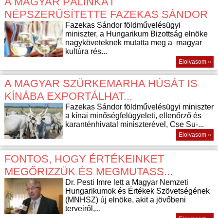
A MAGYAR PÁLINKÁT
NÉPSZERŰSÍTETTE FAZEKAS SÁNDOR
Fazekas Sándor földművelésügyi
miniszter, a Hungarikum Bizottság elnöke
nagyköveteknek mutatta meg a magyar
kultúra rés...
Elolvasom »
A MAGYAR SZÜRKEMARHA HÚSÁT IS
KÍNÁBA EXPORTÁLHAT...
Fazekas Sándor földművelésügyi miniszter
a kínai minőségfelügyeleti, ellenőrző és
karanténhivatal miniszterével, Cse Su-...
Elolvasom »
FONTOS, HOGY ÉRTÉKEINKET
MEGŐRIZZÜK ÉS MEGMUTASS...
Dr. Pesti Imre lett a Magyar Nemzeti
Hungarikumok és Értékek Szövetségének
(MNHSZ) új elnöke, akit a jövőbeni
terveiről,...