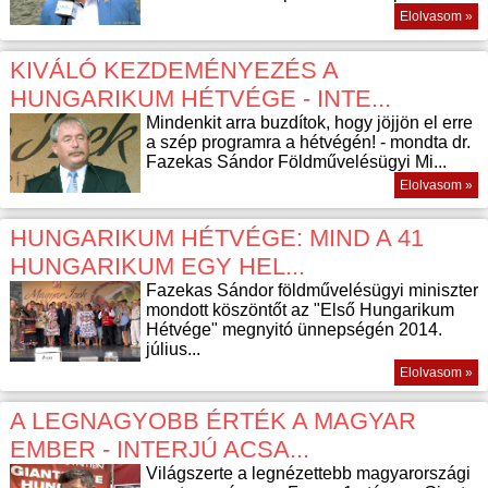
Elolvasom »
KIVÁLÓ KEZDEMÉNYEZÉS A
HUNGARIKUM HÉTVÉGE - INTE...
Mindenkit arra buzdítok, hogy jöjjön el erre
a szép programra a hétvégén! - mondta dr.
Fazekas Sándor Földművelésügyi Mi...
Elolvasom »
HUNGARIKUM HÉTVÉGE: MIND A 41
HUNGARIKUM EGY HEL...
Fazekas Sándor földművelésügyi miniszter
mondott köszöntőt az "Első Hungarikum
Hétvége" megnyitó ünnepségén 2014.
július...
Elolvasom »
A LEGNAGYOBB ÉRTÉK A MAGYAR
EMBER - INTERJÚ ACSA...
Világszerte a legnézettebb magyarországi