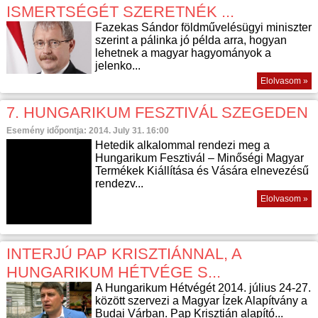
ISMERTSÉGÉT SZERETNÉK ...
Fazekas Sándor földművelésügyi miniszter
szerint a pálinka jó példa arra, hogyan
lehetnek a magyar hagyományok a
jelenko...
Elolvasom »
7. HUNGARIKUM FESZTIVÁL SZEGEDEN
Esemény időpontja: 2014. July 31. 16:00
Hetedik alkalommal rendezi meg a
Hungarikum Fesztivál – Minőségi Magyar
Termékek Kiállítása és Vására elnevezésű
rendezv...
Elolvasom »
INTERJÚ PAP KRISZTIÁNNAL, A
HUNGARIKUM HÉTVÉGE S...
A Hungarikum Hétvégét 2014. július 24-27.
között szervezi a Magyar Ízek Alapítvány a
Budai Várban. Pap Krisztián alapító...