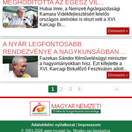
MEGHÓDÍTOTTA AZ EGÉSZ VIL...
Hubai Imre, a Nemzeti Agrárgazdasági
Kamara Vidékfejlesztésért felelős
országos alelnöke is részt vett a XVI.
Karcagi Bi...
Elolvasom »
A NYÁR LEGFONTOSABB
RENDEZVÉNYE A NAGYKUNSÁGBAN ...
Fazekas Sándor fölművelésügyi miniszter
a hagyományokban hisz. Ezt kifejtette a
XVI. Karcagi Birkafőző Fesztiválon adott...
Elolvasom »
1
2
3
4
»
Adatvédelmi nyilatkozat
|
Impresszum
© 2001-2026
www.mconet.hu
. Minden jog fenntartva.