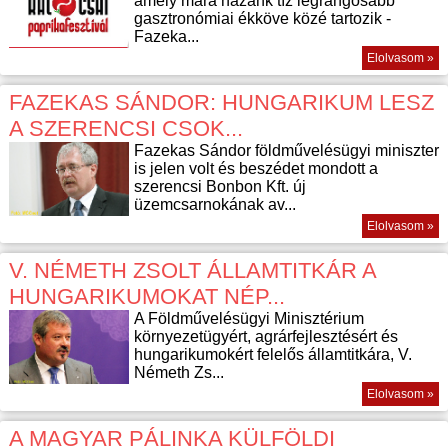
amely mára hazánk tíz legrangosabb
gasztronómiai ékköve közé tartozik -
Fazeka...
Elolvasom »
FAZEKAS SÁNDOR: HUNGARIKUM LESZ
A SZERENCSI CSOK...
Fazekas Sándor földművelésügyi miniszter
is jelen volt és beszédet mondott a
szerencsi Bonbon Kft. új
üzemcsarnokának av...
Elolvasom »
V. NÉMETH ZSOLT ÁLLAMTITKÁR A
HUNGARIKUMOKAT NÉP...
A Földművelésügyi Minisztérium
környezetügyért, agrárfejlesztésért és
hungarikumokért felelős államtitkára, V.
Németh Zs...
Elolvasom »
A MAGYAR PÁLINKA KÜLFÖLDI