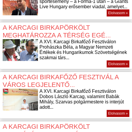
sportesemény – a Forma-1 után – a Giants
Live Hungary erősember viadal, amelyet...
Elolvasom »
A KARCAGI BIRKAPÖRKÖLT
MEGHATÁROZZA A TÉRSÉG EGÉ...
A XVI. Karcagi Birkafőző Fesztiválon
Prohászka Béla, a Magyar Nemzeti
Értékek és Hungarikumok Szövetségének
szakmai társ...
Elolvasom »
A KARCAGI BIRKAFŐZŐ FESZTIVÁL A
VÁROS LEGJELENTŐ...
A XVI. Karcagi Birkafőző Fesztiválon
Dobos László Karcag, valamint Babák
Mihály, Szarvas polgármestere is interjút
adott...
Elolvasom »
A KARCAGI BIRKAPÖRKÖLT