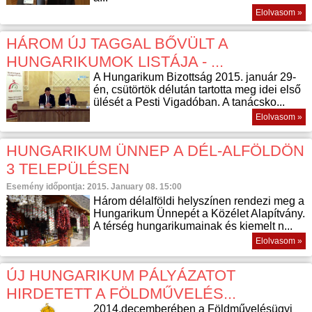
Elolvasom »
HÁROM ÚJ TAGGAL BŐVÜLT A
HUNGARIKUMOK LISTÁJA - ...
A Hungarikum Bizottság 2015. január 29-
én, csütörtök délután tartotta meg idei első
ülését a Pesti Vigadóban. A tanácsko...
Elolvasom »
HUNGARIKUM ÜNNEP A DÉL-ALFÖLDÖN
3 TELEPÜLÉSEN
Esemény időpontja: 2015. January 08. 15:00
Három délalföldi helyszínen rendezi meg a
Hungarikum Ünnepét a Közélet Alapítvány.
A térség hungarikumainak és kiemelt n...
Elolvasom »
ÚJ HUNGARIKUM PÁLYÁZATOT
HIRDETETT A FÖLDMŰVELÉS...
2014.decemberében a Földművelésügyi