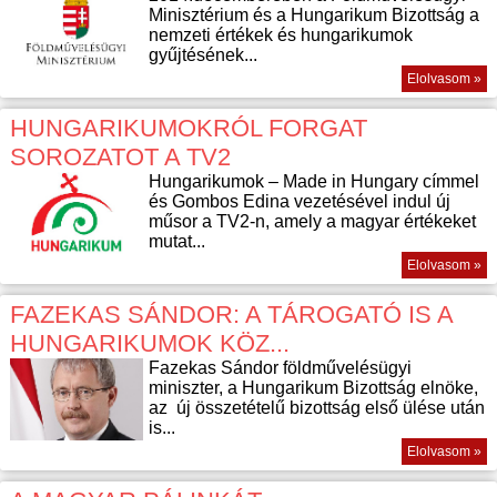
Minisztérium és a Hungarikum Bizottság a
nemzeti értékek és hungarikumok
gyűjtésének...
Elolvasom »
HUNGARIKUMOKRÓL FORGAT
SOROZATOT A TV2
Hungarikumok – Made in Hungary címmel
és Gombos Edina vezetésével indul új
műsor a TV2-n, amely a magyar értékeket
mutat...
Elolvasom »
FAZEKAS SÁNDOR: A TÁROGATÓ IS A
HUNGARIKUMOK KÖZ...
Fazekas Sándor földművelésügyi
miniszter, a Hungarikum Bizottság elnöke,
az új összetételű bizottság első ülése után
is...
Elolvasom »