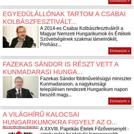
Elolvasom »
EGYEDÜLÁLLÓNAK TARTOM A CSABAI
KOLBÁSZFESZTIVÁLT...
A 2014-es Csabai Kolbászfesztiválról a
Magyar Nemzeti Hungarikumok és Értékek
Szövetségének szakmai társelnökét,
Prohász...
Elolvasom »
FAZEKAS SÁNDOR IS RÉSZT VETT A
KUNMADARASI HUNGA...
Fazekas Sándor földművelésügyi miniszter
Kunmadarason, a nagykunsági
településen rendezett Hungarikum napon
beszélt magy...
Elolvasom »
A VILÁGHÍRŰ KALOCSAI
HUNGARIKUMOKRA FIGYELT AZ O...
A XXVIII. Paprikás Ételek Főzőversenyét -