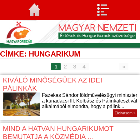
CÍMKE: HUNGARIKUM
1
2
3
4
»
KIVÁLÓ MINŐSÉGŰEK AZ IDEI
PÁLINKÁK
Fazekas Sándor földművelésügyi miniszter
a kunadacsi III. Kolbász és Pálinkafesztivál
alkalmából elmondta, hogy a pálink...
Elolvasom »
MIND A HATVAN HUNGARIKUMOT
BEMUTATJA A KÖZMÉDIA ...