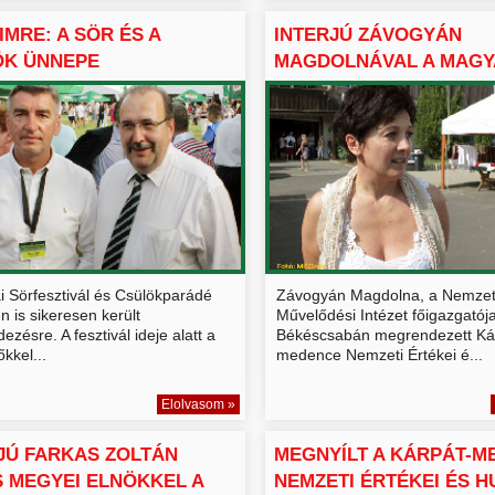
IMRE: A SÖR ÉS A
INTERJÚ ZÁVOGYÁN
ÖK ÜNNEPE
MAGDOLNÁVAL A MAG
SCSABÁN
ÉRTÉKEK VÁ...
i Sörfesztivál és Csülökparádé
Závogyán Magdolna, a Nemzet
 is sikeresen került
Művelődési Intézet főigazgatój
zésre. A fesztivál ideje alatt a
Békéscsabán megrendezett Ká
kkel...
medence Nemzeti Értékei é...
Elolvasom »
JÚ FARKAS ZOLTÁN
MEGNYÍLT A KÁRPÁT-M
 MEGYEI ELNÖKKEL A
NEMZETI ÉRTÉKEI ÉS HU