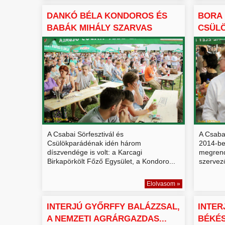
DANKÓ BÉLA KONDOROS ÉS
BORA 
BABÁK MIHÁLY SZARVAS
CSÜL
POLG...
BÉKÉ
A Csabai Sörfesztivál és
A Csaba
Csülökparádénak idén három
2014-ben
díszvendége is volt: a Karcagi
megrende
Birkapörkölt Főző Egysület, a Kondoro...
szervező
Elolvasom »
INTERJÚ GYŐRFFY BALÁZZSAL,
INTER
A NEMZETI AGRÁRGAZDAS...
BÉKÉS