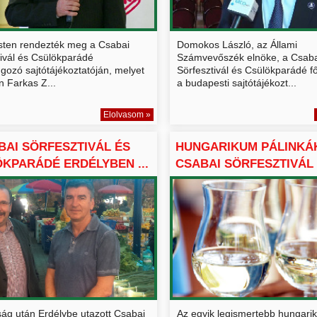
ten rendezték meg a Csabai
Domokos László, az Állami
tivál és Csülökparádé
Számvevőszék elnöke, a Csaba
gozó sajtótájékoztatóján, melyet
Sörfesztivál és Csülökparádé 
n Farkas Z...
a budapesti sajtótájékozt...
Elolvasom »
BAI SÖRFESZTIVÁL ÉS
HUNGARIKUM PÁLINKÁ
KPARÁDÉ ERDÉLYBEN ...
CSABAI SÖRFESZTIVÁL
CSÜ...
ság után Erdélybe utazott Csabai
Az egyik legismertebb hungari