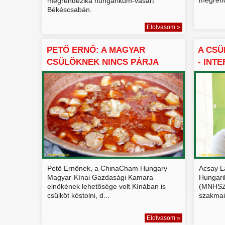
megrendezika hungarikum-vásárt
Békéscsabán.
Elolvasom »
PETŐ ERNŐ: A MAGYAR
A CSÜ
CSÜLÖKNEK NINCS PÁRJA
- INT
Pető Ernőnek, a ChinaCham Hungary
Acsay L
Magyar-Kínai Gazdasági Kamara
Hungari
elnökének lehetősége volt Kínában is
(MNHSZ) 
csülköt kóstolni, d...
szakmai 
Elolvasom »