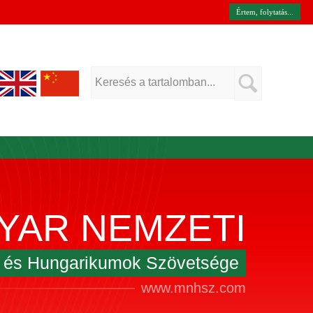
Értem, folytatás...
YAR NEMZETI
k és Hungarikumok Szövetsége
www.mnhsz.com