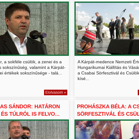
r, a sokféle csülök, a zenei és a
A Kárpát-medence Nemzeti Ért
is sokszínűség, valamint a Kárpát-
Hungarikumai Kiállítás és Vásá
 értékek sokszínűsége - talá...
a Csabai Sörfesztivál és Csülö
kísé...
Elolvasom »
KAS SÁNDOR: HATÁRON
PROHÁSZKA BÉLA: A C
 ÉS TÚLRÓL IS FELVO...
SÖRFESZTIVÁL ÉS CSÜL