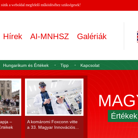
 A sütik a weboldal megfelelő működéséhez szükségesek!
Hírek
AI-MNHSZ
Galériák
Hungarikum és Értékek
Tipp
Kapcsolat
MAG
Értéke
apja –
A komáromi Foxconn vitte
rtékek
a 33. Magyar Innovációs...