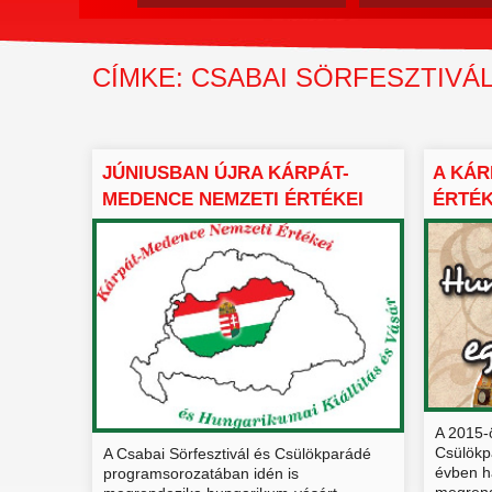
CÍMKE: CSABAI SÖRFESZTIVÁ
JÚNIUSBAN ÚJRA KÁRPÁT-
A KÁR
MEDENCE NEMZETI ÉRTÉKEI
ÉRTÉK
ÉS...
A 2015-ö
Csülökp
A Csabai Sörfesztivál és Csülökparádé
évben h
programsorozatában idén is
megrend