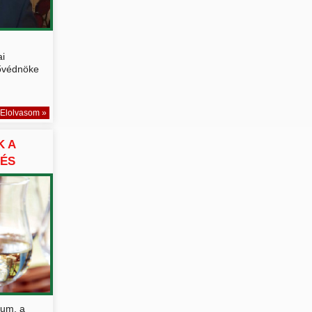
i
fővédnöke
Elolvasom »
K A
 ÉS
kum, a