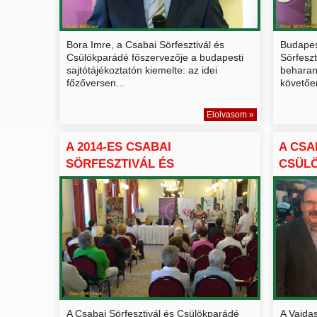
Bora Imre, a Csabai Sörfesztivál és
Budapes
Csülökparádé főszervezője a budapesti
Sörfesz
sajtótájékoztatón kiemelte: az idei
beharan
főzőversen...
követőe
Elolvasom »
A 2014-ES CSABAI
A CSA
SÖRFESZTIVÁL ÉS
CSÜLÖ
CSÜLÖKPARÁDÉ BU...
A Csabai Sörfesztivál és Csülökparádé
A Vajda