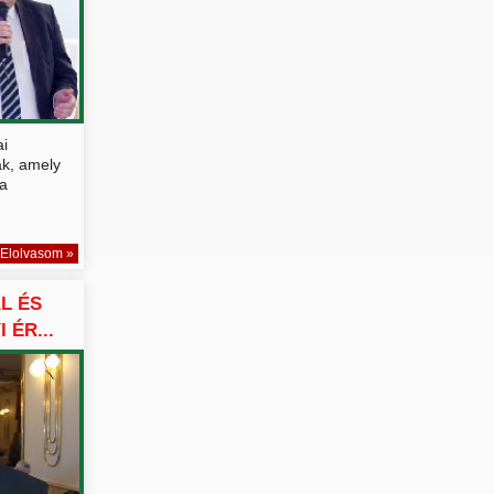
ai
ak, amely
a
Elolvasom »
L ÉS
 ÉR...