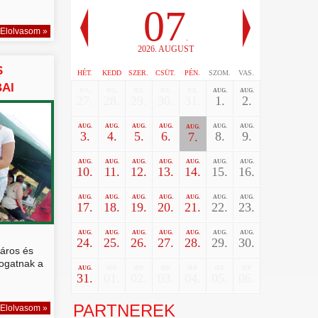
07
Elolvasom »
.
2026. AUGUST
S
HÉT.
KEDD
SZER.
CSÜT.
PÉN.
SZOM.
VAS.
BAI
JUL.
JUL.
JUL.
JUL.
JUL.
AUG.
AUG.
27.
28.
29.
30.
31.
1.
2.
AUG.
AUG.
AUG.
AUG.
AUG.
AUG.
AUG.
3.
4.
5.
6.
8.
9.
7.
AUG.
AUG.
AUG.
AUG.
AUG.
AUG.
AUG.
10.
11.
12.
13.
14.
15.
16.
AUG.
AUG.
AUG.
AUG.
AUG.
AUG.
AUG.
17.
18.
19.
20.
21.
22.
23.
AUG.
AUG.
AUG.
AUG.
AUG.
AUG.
AUG.
24.
25.
26.
27.
28.
29.
30.
áros és
togatnak a
AUG.
SEP.
SEP.
SEP.
SEP.
SEP.
SEP.
31.
01.
02.
03.
04.
05.
06.
PARTNEREK
Elolvasom »