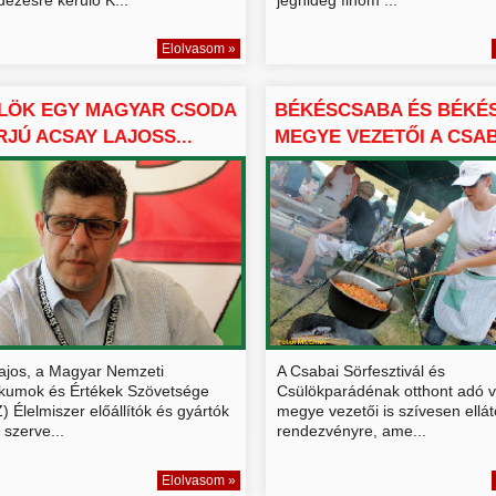
Elolvasom »
LÖK EGY MAGYAR CSODA
BÉKÉSCSABA ÉS BÉKÉ
ERJÚ ACSAY LAJOSS...
MEGYE VEZETŐI A CSA
SÖRFE...
ajos, a Magyar Nemzeti
A Csabai Sörfesztivál és
kumok és Értékek Szövetsége
Csülökparádénak otthont adó v
Élelmiszer előállítók és gyártók
megye vezetői is szívesen ellá
szerve...
rendezvényre, ame...
Elolvasom »