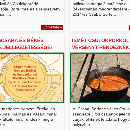
tivál és Csülökparádé
pálinka is megtalálható lesz a
ezője, Bora Imre és a rendezvény
Békéscsabán megrendezésre k
ómi...
2014-es Csabai Sörfe...
Elolvasom »
SCSABA ÉS BÉKÉS
ISMÉT CSÜLÖKPÖRKÖL
 JELLEGZETESSÉGEI
VERSENYT RENDEZNEK 
..
t-medence Nemzeti Értékei és
A Csabai Sörfesztivál és Csül
kumai Kiállítás és Vásárt immár
szervezői 3 fős csapatok jelen
k alkalommal rendezik meg a
várják, akiknek feladata, hogy 
ör...
helyszíne...