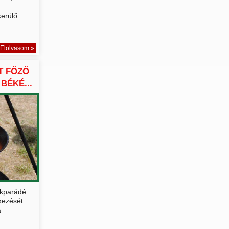
erülő
Elolvasom »
T FŐZŐ
BÉKÉ...
ökparádé
tkezését
a