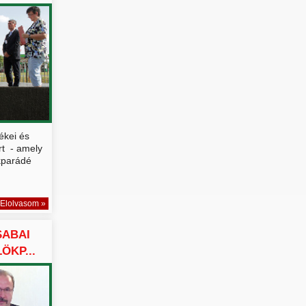
ékei és
rt - amely
kparádé
Elolvasom »
SABAI
ÖKP...