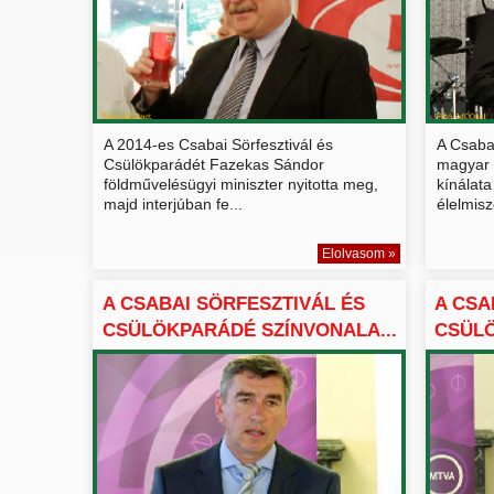
A 2014-es Csabai Sörfesztivál és
A Csaba
Csülökparádét Fazekas Sándor
magyar 
földművelésügyi miniszter nyitotta meg,
kínálata
majd interjúban fe...
élelmisz
Elolvasom »
A CSABAI SÖRFESZTIVÁL ÉS
A CSA
CSÜLÖKPARÁDÉ SZÍNVONALA...
CSÜL
MEG...