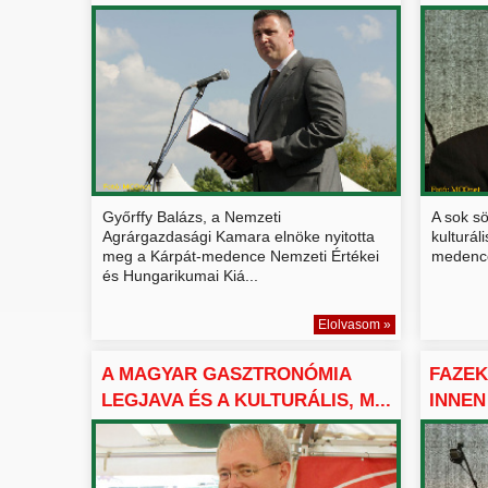
CS...
Győrffy Balázs, a Nemzeti
A sok sö
Agrárgazdasági Kamara elnöke nyitotta
kulturál
meg a Kárpát-medence Nemzeti Értékei
medencei
és Hungarikumai Kiá...
Elolvasom »
A MAGYAR GASZTRONÓMIA
FAZE
LEGJAVA ÉS A KULTURÁLIS, M...
INNEN