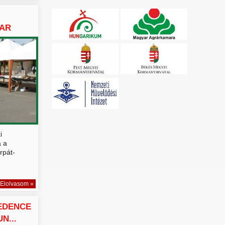
YAR
i
a a
rpát-
Elolvasom »
EDENCE
N...