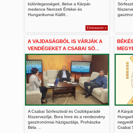
különlegességeit, illetve a Kárpát-
Sörfesz
medence Nemzeti Értékei és
főszerv
Hungarikumai Kiállít...
gasztron
Elolvasom »
A VAJDASÁGBÓL IS VÁRJÁK A
BÉKÉ
VENDÉGEKET A CSABAI SÖ...
MEGYE
JELEN.
A Csabai Sörfesztivál és Csülökparádé
A Kárpá
főszervezője, Bora Imre és a rendezvény
Hungari
gasztronómiai házigazdája, Prohászka
negyedi
Béla ...
Csabai S