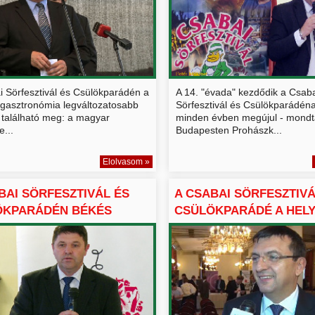
i Sörfesztivál és Csülökparádén a
A 14. "évada" kezdődik a Csab
gasztronómia legváltozatosabb
Sörfesztivál és Csülökparádén
 található meg: a magyar
minden évben megújul - mondt
e...
Budapesten Prohászk...
Elolvasom »
BAI SÖRFESZTIVÁL ÉS
A CSABAI SÖRFESZTIVÁ
ÖKPARÁDÉN BÉKÉS
CSÜLÖKPARÁDÉ A HELYI