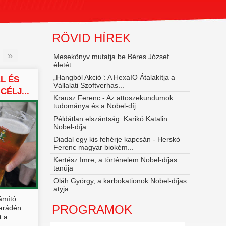
RÖVID HÍREK
»
Mesekönyv mutatja be Béres József
életét
„Hangból Akció”: A HexaIO Átalakítja a
L ÉS
Vállalati Szoftverhas...
ÉLJ...
Krausz Ferenc - Az attoszekundumok
tudománya és a Nobel‑díj
Példátlan elszántság: Karikó Katalin
Nobel-díja
Diadal egy kis fehérje kapcsán - Herskó
Ferenc magyar biokém...
Kertész Imre, a történelem Nobel-díjas
tanúja
Oláh György, a karbokationok Nobel-díjas
atyja
ámító
PROGRAMOK
parádén
t a