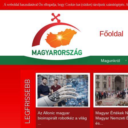
A weboldal használatával Ön elfogadja, hogy Cookie-kat (sütiket) tároljunk számítógépén.
Főoldal
Magunkról
LEGFRISSEBB
Az Allonic magyar
Magyar Értékek N
bioinspirált robotkéz a világ
Magyar Nemzeti É
...
és...