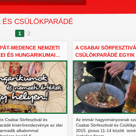
L ÉS CSÜLÖKPARÁDÉ
1
2
PÁT-MEDENCE NEMZETI
A CSABAI SÖRFESZTIVÁ
EI ÉS HUNGARIKUMAI...
CSÜLÖKPARÁDÉ EGYIK C
s Csabai Sörfesztivál és
Az immár hagyományosnak sz
arádé kísérőrendezvénye az idei
Csabai Sörfesztivál és Csülök
armadik alkalommal
2015. június 11-14 között ismé
ezésre kerülő K...
jéghideg finom ...