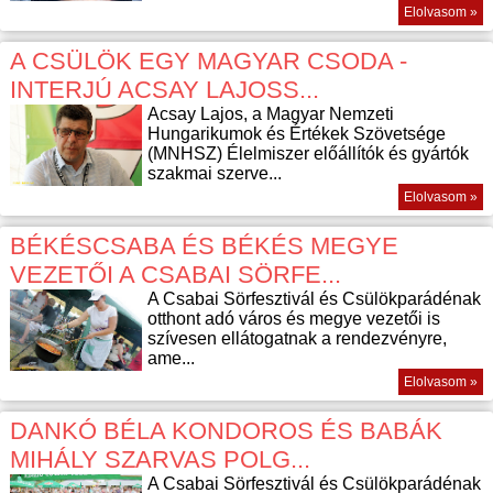
Elolvasom »
A CSÜLÖK EGY MAGYAR CSODA -
INTERJÚ ACSAY LAJOSS...
Acsay Lajos, a Magyar Nemzeti
Hungarikumok és Értékek Szövetsége
(MNHSZ) Élelmiszer előállítók és gyártók
szakmai szerve...
Elolvasom »
BÉKÉSCSABA ÉS BÉKÉS MEGYE
VEZETŐI A CSABAI SÖRFE...
A Csabai Sörfesztivál és Csülökparádénak
otthont adó város és megye vezetői is
szívesen ellátogatnak a rendezvényre,
ame...
Elolvasom »
DANKÓ BÉLA KONDOROS ÉS BABÁK
MIHÁLY SZARVAS POLG...
A Csabai Sörfesztivál és Csülökparádénak