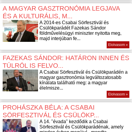
A MAGYAR GASZTRONÓMIA LEGJAVA
ÉS A KULTURÁLIS, M...
A 2014-es Csabai Sörfesztivál és
Csülökparádét Fazekas Sándor
földművelésügyi miniszter nyitotta meg,
majd interjúban fe...
Elolvasom »
FAZEKAS SÁNDOR: HATÁRON INNEN ÉS
TÚLRÓL IS FELVO...
A Csabai Sörfesztivál és Csülökparádén a
magyar gasztronómia legváltozatosabb
kínálata található meg: a magyar
élelmisze...
Elolvasom »
PROHÁSZKA BÉLA: A CSABAI
SÖRFESZTIVÁL ÉS CSÜLÖKP...
A 14. "évada" kezdődik a Csabai
Sörfesztivál és Csülökparádénak, amely