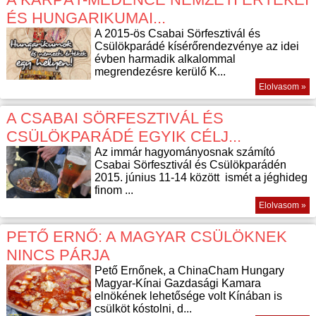
ÉS HUNGARIKUMAI...
A 2015-ös Csabai Sörfesztivál és
Csülökparádé kísérőrendezvénye az idei
évben harmadik alkalommal
megrendezésre kerülő K...
Elolvasom »
A CSABAI SÖRFESZTIVÁL ÉS
CSÜLÖKPARÁDÉ EGYIK CÉLJ...
Az immár hagyományosnak számító
Csabai Sörfesztivál és Csülökparádén
2015. június 11-14 között ismét a jéghideg
finom ...
Elolvasom »
PETŐ ERNŐ: A MAGYAR CSÜLÖKNEK
NINCS PÁRJA
Pető Ernőnek, a ChinaCham Hungary
Magyar-Kínai Gazdasági Kamara
elnökének lehetősége volt Kínában is
csülköt kóstolni, d...