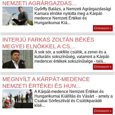
NEMZETI AGRÁRGAZDAS...
Győrffy Balázs, a Nemzeti Agrárgazdasági
Kamara elnöke nyitotta meg a Kárpát-
medence Nemzeti Értékei és
Hungarikumai Kiá...
Elolvasom »
INTERJÚ FARKAS ZOLTÁN BÉKÉS
MEGYEI ELNÖKKEL A CS...
A sok sör, a sokféle csülök, a zenei és a
kulturális sokszínűség, valamint a Kárpát-
medencei értékek sokszínűsége - talá...
Elolvasom »
MEGNYÍLT A KÁRPÁT-MEDENCE
NEMZETI ÉRTÉKEI ÉS HUN...
A Kárpát-medence Nemzeti Értékei és
Hungarikumai Kiállítás és Vásárt - amely a
Csabai Sörfesztivál és Csülökparádé
kísé...
Elolvasom »