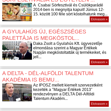
A Csabai Sörfesztivál és Csülökparádé
2014-ben is megnyitja kapuit! Június 12-
15. között 100 féle sört kóstolhatunk meg...
Elolvasom »
A GYULAHÚS ÚJ, EGÉSZSÉGES
PALETTÁJA IS MEGKÓSTOL...
Daka Zsolt a Gyulahús Kft. ügyvezetője
elmondása szerint a Magyar Értékek
Napján megkóstoltatták új termékeiket, és
jell...
Elolvasom »
A DELTA - DÉL-ALFÖLDI TALENTUM
AKADÉMIA IS BEMU...
Az IPOSZ mellett kiemelt szervezetként
kezelték a "Magyar Értékek 2013"
rendezvényen a DELTA Dél-Alföldi
Talentum Akadém...
Elolvasom »