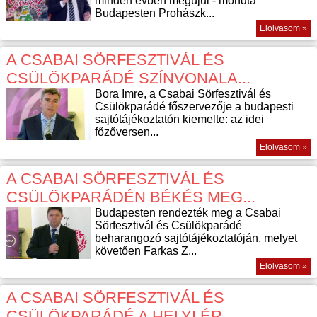
minden évben megújul - mondta
Budapesten Prohászk...
Elolvasom »
A CSABAI SÖRFESZTIVÁL ÉS
CSÜLÖKPARÁDÉ SZÍNVONALA...
Bora Imre, a Csabai Sörfesztivál és
Csülökparádé főszervezője a budapesti
sajtótájékoztatón kiemelte: az idei
főzőversen...
Elolvasom »
A CSABAI SÖRFESZTIVÁL ÉS
CSÜLÖKPARÁDÉN BÉKÉS MEG...
Budapesten rendezték meg a Csabai
Sörfesztivál és Csülökparádé
beharangozó sajtótájékoztatóján, melyet
követően Farkas Z...
Elolvasom »
A CSABAI SÖRFESZTIVÁL ÉS
CSÜLÖKPARÁDÉ A HELYI ÉR...