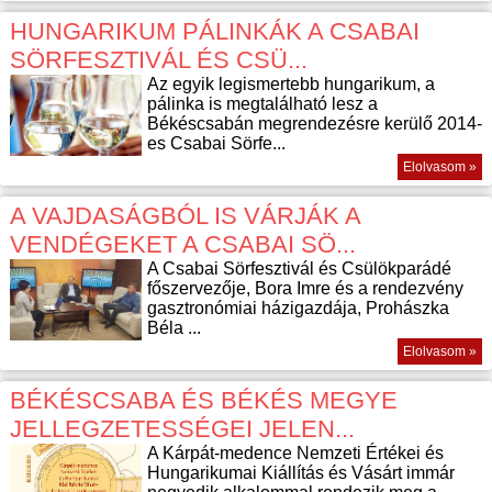
HUNGARIKUM PÁLINKÁK A CSABAI
SÖRFESZTIVÁL ÉS CSÜ...
Az egyik legismertebb hungarikum, a
pálinka is megtalálható lesz a
Békéscsabán megrendezésre kerülő 2014-
es Csabai Sörfe...
Elolvasom »
A VAJDASÁGBÓL IS VÁRJÁK A
VENDÉGEKET A CSABAI SÖ...
A Csabai Sörfesztivál és Csülökparádé
főszervezője, Bora Imre és a rendezvény
gasztronómiai házigazdája, Prohászka
Béla ...
Elolvasom »
BÉKÉSCSABA ÉS BÉKÉS MEGYE
JELLEGZETESSÉGEI JELEN...
A Kárpát-medence Nemzeti Értékei és
Hungarikumai Kiállítás és Vásárt immár