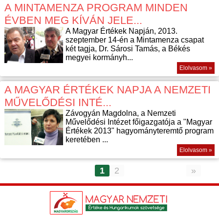
A MINTAMENZA PROGRAM MINDEN
ÉVBEN MEG KÍVÁN JELE...
A Magyar Értékek Napján, 2013.
szeptember 14-én a Mintamenza csapat
két tagja, Dr. Sárosi Tamás, a Békés
megyei kormányh...
Elolvasom »
A MAGYAR ÉRTÉKEK NAPJA A NEMZETI
MŰVELŐDÉSI INTÉ...
Závogyán Magdolna, a Nemzeti
Művelődési Intézet főigazgatója a "Magyar
Értékek 2013" hagyományteremtő program
keretében ...
Elolvasom »
1
2
»