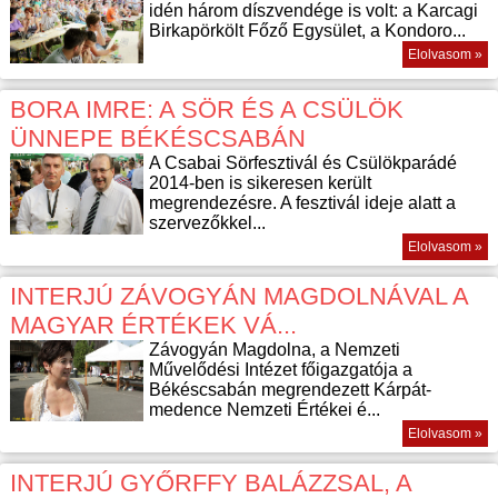
idén három díszvendége is volt: a Karcagi
Birkapörkölt Főző Egysület, a Kondoro...
Elolvasom »
BORA IMRE: A SÖR ÉS A CSÜLÖK
ÜNNEPE BÉKÉSCSABÁN
A Csabai Sörfesztivál és Csülökparádé
2014-ben is sikeresen került
megrendezésre. A fesztivál ideje alatt a
szervezőkkel...
Elolvasom »
INTERJÚ ZÁVOGYÁN MAGDOLNÁVAL A
MAGYAR ÉRTÉKEK VÁ...
Závogyán Magdolna, a Nemzeti
Művelődési Intézet főigazgatója a
Békéscsabán megrendezett Kárpát-
medence Nemzeti Értékei é...
Elolvasom »
INTERJÚ GYŐRFFY BALÁZZSAL, A