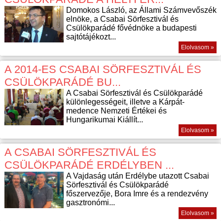
Domokos László, az Állami Számvevőszék
elnöke, a Csabai Sörfesztivál és
Csülökparádé fővédnöke a budapesti
sajtótájékozt...
Elolvasom »
A 2014-ES CSABAI SÖRFESZTIVÁL ÉS
CSÜLÖKPARÁDÉ BU...
A Csabai Sörfesztivál és Csülökparádé
különlegességeit, illetve a Kárpát-
medence Nemzeti Értékei és
Hungarikumai Kiállít...
Elolvasom »
A CSABAI SÖRFESZTIVÁL ÉS
CSÜLÖKPARÁDÉ ERDÉLYBEN ...
A Vajdaság után Erdélybe utazott Csabai
Sörfesztivál és Csülökparádé
főszervezője, Bora Imre és a rendezvény
gasztronómi...
Elolvasom »