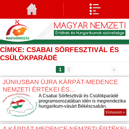
CÍMKE: CSABAI SÖRFESZTIVÁL ÉS
CSÜLÖKPARÁDÉ
1
2
»
JÚNIUSBAN ÚJRA KÁRPÁT-MEDENCE
NEMZETI ÉRTÉKEI ÉS...
A Csabai Sörfesztivál és Csülökparádé
programsorozatában idén is megrendezika
hungarikum-vásárt Békéscsabán.
Elolvasom »
A KÁRPÁT-MEDENCE NEMZETI ÉRTÉKEI