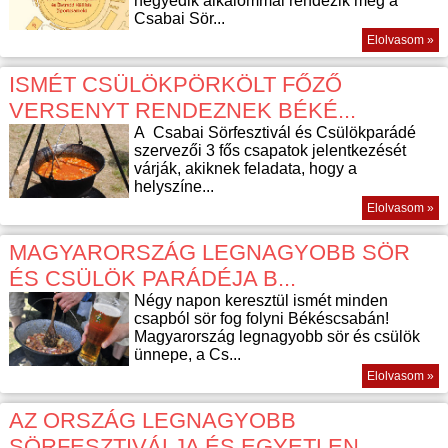
negyedik alkalommal rendezik meg a
Csabai Sör...
Elolvasom »
ISMÉT CSÜLÖKPÖRKÖLT FŐZŐ
VERSENYT RENDEZNEK BÉKÉ...
A Csabai Sörfesztivál és Csülökparádé
szervezői 3 fős csapatok jelentkezését
várják, akiknek feladata, hogy a
helyszíne...
Elolvasom »
MAGYARORSZÁG LEGNAGYOBB SÖR
ÉS CSÜLÖK PARÁDÉJA B...
Négy napon keresztül ismét minden
csapból sör fog folyni Békéscsabán!
Magyarország legnagyobb sör és csülök
ünnepe, a Cs...
Elolvasom »
AZ ORSZÁG LEGNAGYOBB
SÖRFESZTIVÁLJA ÉS EGYETLEN ...