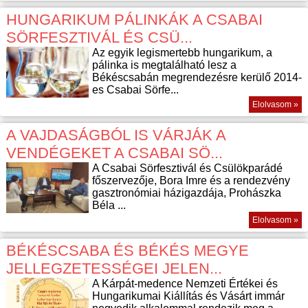
HUNGARIKUM PÁLINKÁK A CSABAI
SÖRFESZTIVÁL ÉS CSÜ...
Az egyik legismertebb hungarikum, a
pálinka is megtalálható lesz a
Békéscsabán megrendezésre kerülő 2014-
es Csabai Sörfe...
Elolvasom »
A VAJDASÁGBÓL IS VÁRJÁK A
VENDÉGEKET A CSABAI SÖ...
A Csabai Sörfesztivál és Csülökparádé
főszervezője, Bora Imre és a rendezvény
gasztronómiai házigazdája, Prohászka
Béla ...
Elolvasom »
BÉKÉSCSABA ÉS BÉKÉS MEGYE
JELLEGZETESSÉGEI JELEN...
A Kárpát-medence Nemzeti Értékei és
Hungarikumai Kiállítás és Vásárt immár