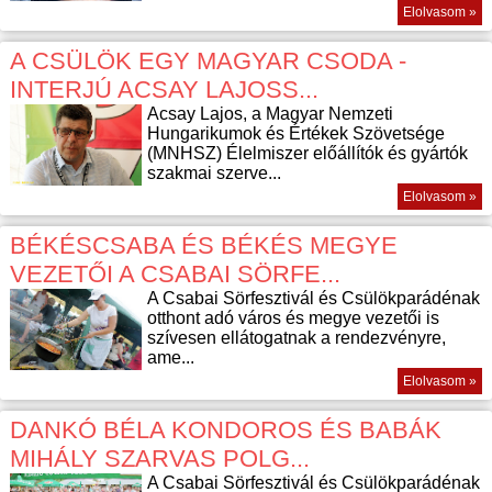
Elolvasom »
A CSÜLÖK EGY MAGYAR CSODA -
INTERJÚ ACSAY LAJOSS...
Acsay Lajos, a Magyar Nemzeti
Hungarikumok és Értékek Szövetsége
(MNHSZ) Élelmiszer előállítók és gyártók
szakmai szerve...
Elolvasom »
BÉKÉSCSABA ÉS BÉKÉS MEGYE
VEZETŐI A CSABAI SÖRFE...
A Csabai Sörfesztivál és Csülökparádénak
otthont adó város és megye vezetői is
szívesen ellátogatnak a rendezvényre,
ame...
Elolvasom »
DANKÓ BÉLA KONDOROS ÉS BABÁK
MIHÁLY SZARVAS POLG...
A Csabai Sörfesztivál és Csülökparádénak