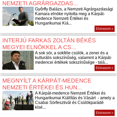
NEMZETI AGRÁRGAZDAS...
Győrffy Balázs, a Nemzeti Agrárgazdasági
Kamara elnöke nyitotta meg a Kárpát-
medence Nemzeti Értékei és
Hungarikumai Kiá...
Elolvasom »
INTERJÚ FARKAS ZOLTÁN BÉKÉS
MEGYEI ELNÖKKEL A CS...
A sok sör, a sokféle csülök, a zenei és a
kulturális sokszínűség, valamint a Kárpát-
medencei értékek sokszínűsége - talá...
Elolvasom »
MEGNYÍLT A KÁRPÁT-MEDENCE
NEMZETI ÉRTÉKEI ÉS HUN...
A Kárpát-medence Nemzeti Értékei és
Hungarikumai Kiállítás és Vásárt - amely a
Csabai Sörfesztivál és Csülökparádé
kísé...
Elolvasom »