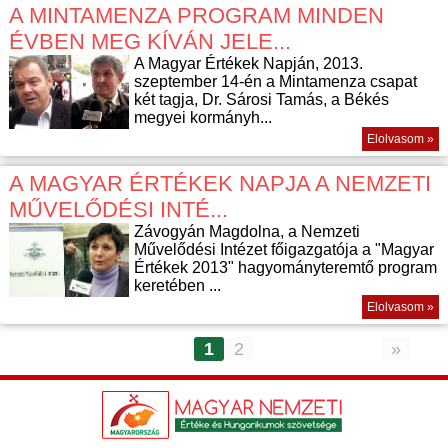
A MINTAMENZA PROGRAM MINDEN
ÉVBEN MEG KÍVÁN JELE...
A Magyar Értékek Napján, 2013.
szeptember 14-én a Mintamenza csapat
két tagja, Dr. Sárosi Tamás, a Békés
megyei kormányh...
Elolvasom »
A MAGYAR ÉRTÉKEK NAPJA A NEMZETI
MŰVELŐDÉSI INTÉ...
Závogyán Magdolna, a Nemzeti
Művelődési Intézet főigazgatója a "Magyar
Értékek 2013" hagyományteremtő program
keretében ...
Elolvasom »
1
2
»