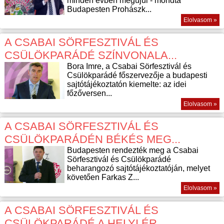
minden évben megújul - mondta
Budapesten Prohászk...
Elolvasom »
A CSABAI SÖRFESZTIVÁL ÉS
CSÜLÖKPARÁDÉ SZÍNVONALA...
Bora Imre, a Csabai Sörfesztivál és
Csülökparádé főszervezője a budapesti
sajtótájékoztatón kiemelte: az idei
főzőversen...
Elolvasom »
A CSABAI SÖRFESZTIVÁL ÉS
CSÜLÖKPARÁDÉN BÉKÉS MEG...
Budapesten rendezték meg a Csabai
Sörfesztivál és Csülökparádé
beharangozó sajtótájékoztatóján, melyet
követően Farkas Z...
Elolvasom »
A CSABAI SÖRFESZTIVÁL ÉS
CSÜLÖKPARÁDÉ A HELYI ÉR...