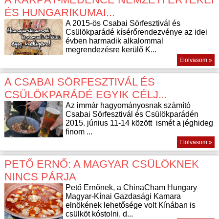
ÉS HUNGARIKUMAI...
A 2015-ös Csabai Sörfesztivál és
Csülökparádé kísérőrendezvénye az idei
évben harmadik alkalommal
megrendezésre kerülő K...
Elolvasom »
A CSABAI SÖRFESZTIVÁL ÉS
CSÜLÖKPARÁDÉ EGYIK CÉLJ...
Az immár hagyományosnak számító
Csabai Sörfesztivál és Csülökparádén
2015. június 11-14 között ismét a jéghideg
finom ...
Elolvasom »
PETŐ ERNŐ: A MAGYAR CSÜLÖKNEK
NINCS PÁRJA
Pető Ernőnek, a ChinaCham Hungary
Magyar-Kínai Gazdasági Kamara
elnökének lehetősége volt Kínában is
csülköt kóstolni, d...