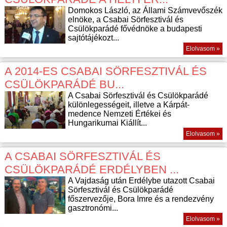
Domokos László, az Állami Számvevőszék
elnöke, a Csabai Sörfesztivál és
Csülökparádé fővédnöke a budapesti
sajtótájékozt...
Elolvasom »
A 2014-ES CSABAI SÖRFESZTIVÁL ÉS
CSÜLÖKPARÁDÉ BU...
A Csabai Sörfesztivál és Csülökparádé
különlegességeit, illetve a Kárpát-
medence Nemzeti Értékei és
Hungarikumai Kiállít...
Elolvasom »
A CSABAI SÖRFESZTIVÁL ÉS
CSÜLÖKPARÁDÉ ERDÉLYBEN ...
A Vajdaság után Erdélybe utazott Csabai
Sörfesztivál és Csülökparádé
főszervezője, Bora Imre és a rendezvény
gasztronómi...
Elolvasom »