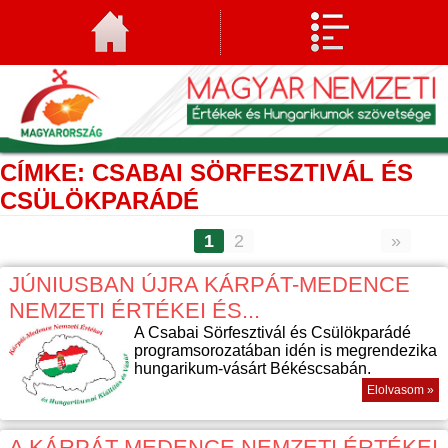
CÍMKE: CSABAI SÖRFESZTIVÁL ÉS
CSÜLÖKPARÁDÉ
1
2
»
JÚNIUSBAN ÚJRA KÁRPÁT-MEDENCE
NEMZETI ÉRTÉKEI ÉS...
A Csabai Sörfesztivál és Csülökparádé
programsorozatában idén is megrendezika
hungarikum-vásárt Békéscsabán.
Elolvasom »
A KÁRPÁT-MEDENCE NEMZETI ÉRTÉKEI