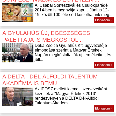
A Csabai Sörfesztivál és Csülökparádé
2014-ben is megnyitja kapuit! Június 12-
15. között 100 féle sört kóstolhatunk meg...
Elolvasom »
A GYULAHÚS ÚJ, EGÉSZSÉGES
PALETTÁJA IS MEGKÓSTOL...
Daka Zsolt a Gyulahús Kft. ügyvezetője
elmondása szerint a Magyar Értékek
Napján megkóstoltatták új termékeiket, és
jell...
Elolvasom »
A DELTA - DÉL-ALFÖLDI TALENTUM
AKADÉMIA IS BEMU...
Az IPOSZ mellett kiemelt szervezetként
kezelték a "Magyar Értékek 2013"
rendezvényen a DELTA Dél-Alföldi
Talentum Akadém...
Elolvasom »