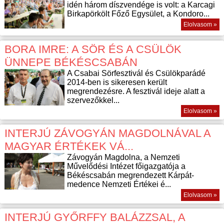
idén három díszvendége is volt: a Karcagi
Birkapörkölt Főző Egysület, a Kondoro...
Elolvasom »
BORA IMRE: A SÖR ÉS A CSÜLÖK
ÜNNEPE BÉKÉSCSABÁN
A Csabai Sörfesztivál és Csülökparádé
2014-ben is sikeresen került
megrendezésre. A fesztivál ideje alatt a
szervezőkkel...
Elolvasom »
INTERJÚ ZÁVOGYÁN MAGDOLNÁVAL A
MAGYAR ÉRTÉKEK VÁ...
Závogyán Magdolna, a Nemzeti
Művelődési Intézet főigazgatója a
Békéscsabán megrendezett Kárpát-
medence Nemzeti Értékei é...
Elolvasom »
INTERJÚ GYŐRFFY BALÁZZSAL, A