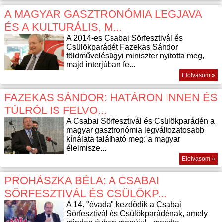
A MAGYAR GASZTRONÓMIA LEGJAVA
ÉS A KULTURÁLIS, M...
A 2014-es Csabai Sörfesztivál és
Csülökparádét Fazekas Sándor
földművelésügyi miniszter nyitotta meg,
majd interjúban fe...
Elolvasom »
FAZEKAS SÁNDOR: HATÁRON INNEN ÉS
TÚLRÓL IS FELVO...
A Csabai Sörfesztivál és Csülökparádén a
magyar gasztronómia legváltozatosabb
kínálata található meg: a magyar
élelmisze...
Elolvasom »
PROHÁSZKA BÉLA: A CSABAI
SÖRFESZTIVÁL ÉS CSÜLÖKP...
A 14. "évada" kezdődik a Csabai
Sörfesztivál és Csülökparádénak, amely