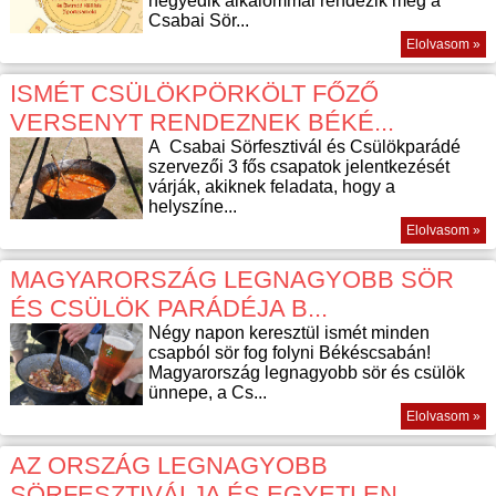
negyedik alkalommal rendezik meg a
Csabai Sör...
Elolvasom »
ISMÉT CSÜLÖKPÖRKÖLT FŐZŐ
VERSENYT RENDEZNEK BÉKÉ...
A Csabai Sörfesztivál és Csülökparádé
szervezői 3 fős csapatok jelentkezését
várják, akiknek feladata, hogy a
helyszíne...
Elolvasom »
MAGYARORSZÁG LEGNAGYOBB SÖR
ÉS CSÜLÖK PARÁDÉJA B...
Négy napon keresztül ismét minden
csapból sör fog folyni Békéscsabán!
Magyarország legnagyobb sör és csülök
ünnepe, a Cs...
Elolvasom »
AZ ORSZÁG LEGNAGYOBB
SÖRFESZTIVÁLJA ÉS EGYETLEN ...