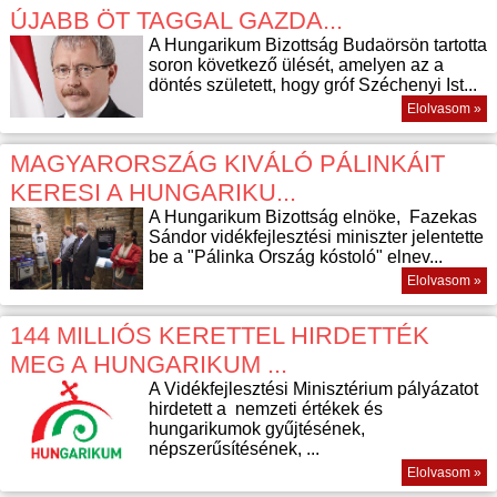
ÚJABB ÖT TAGGAL GAZDA...
A Hungarikum Bizottság Budaörsön tartotta
soron következő ülését, amelyen az a
döntés született, hogy gróf Széchenyi Ist...
Elolvasom »
MAGYARORSZÁG KIVÁLÓ PÁLINKÁIT
KERESI A HUNGARIKU...
A Hungarikum Bizottság elnöke, Fazekas
Sándor vidékfejlesztési miniszter jelentette
be a "Pálinka Ország kóstoló" elnev...
Elolvasom »
144 MILLIÓS KERETTEL HIRDETTÉK
MEG A HUNGARIKUM ...
A Vidékfejlesztési Minisztérium pályázatot
hirdetett a nemzeti értékek és
hungarikumok gyűjtésének,
népszerűsítésének, ...
Elolvasom »