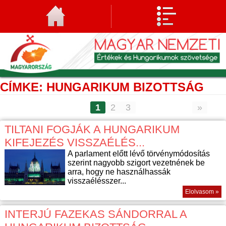
CÍMKE: HUNGARIKUM BIZOTTSÁG
1
2
3
»
TILTANI FOGJÁK A HUNGARIKUM
KIFEJEZÉS VISSZAÉLÉS...
A parlament előtt lévő törvénymódosítás
szerint nagyobb szigort vezetnének be
arra, hogy ne használhassák
visszaélésszer...
Elolvasom »
INTERJÚ FAZEKAS SÁNDORRAL A