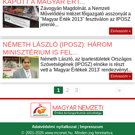
KAPOTT A MAGYAR ÉRT...
Závogyán Magdolnát, a Nemzeti
Művelődési Intézet főigazgató asszonyát a
"Magyar Érték 2013" fesztiválon az IPOSZ
jelenlé...
Elolvasom »
NÉMETH LÁSZLÓ (IPOSZ): HÁROM
MINISZTÉRIUM IS FEL...
Németh László, az Ipartestületek Országos
Szövetségének (IPOSZ) elnöke is részt
vett a 'Magyar Értékek 2013' rendezvényt...
Elolvasom »
1
2
3
»
Adatvédelmi nyilatkozat
|
Impresszum
© 2001-2026
www.mconet.hu
. Minden jog fenntartva.