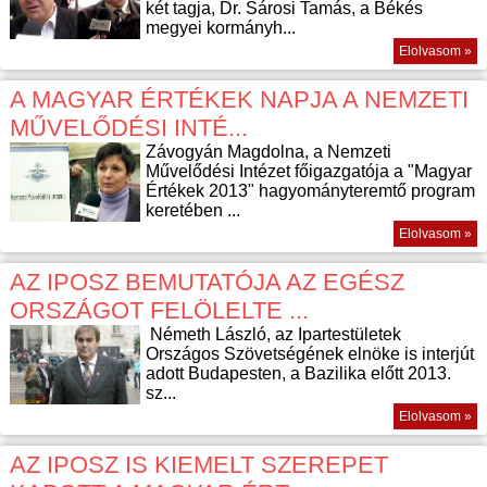
két tagja, Dr. Sárosi Tamás, a Békés
megyei kormányh...
Elolvasom »
A MAGYAR ÉRTÉKEK NAPJA A NEMZETI
MŰVELŐDÉSI INTÉ...
Závogyán Magdolna, a Nemzeti
Művelődési Intézet főigazgatója a "Magyar
Értékek 2013" hagyományteremtő program
keretében ...
Elolvasom »
AZ IPOSZ BEMUTATÓJA AZ EGÉSZ
ORSZÁGOT FELÖLELTE ...
Németh László, az Ipartestületek
Országos Szövetségének elnöke is interjút
adott Budapesten, a Bazilika előtt 2013.
sz...
Elolvasom »
AZ IPOSZ IS KIEMELT SZEREPET