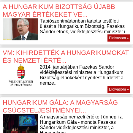
A HUNGARIKUM BIZOTTSÁG ÚJABB
MAGYAR ÉRTÉKEKET VE...
Tápiószentmártonban tartotta testületi
ülését a Hungarikum Bizottság. Fazekas
Sándor elnök, vidékfejlesztési miniszter i...
Elolvasom »
VM: KIHIRDETTÉK A HUNGARIKUMOKAT
ÉS NEMZETI ÉRTÉ...
2014. januárjában Fazekas Sándor
vidékfejlesztési miniszter a Hungarikum
Bizottság elnökeként nyertest hirdetett a
nemze...
Elolvasom »
HUNGARIKUM GÁLA: A MAGYARSÁG
CSÚCSTELJESÍTMÉNYEI...
A magyarság nemzeti értékeit ünnepli a
Hungarikum Gála - mondta Fazekas
Sándor vidékfejlesztési miniszter, a
Hungarikum ...