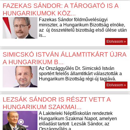
FAZEKAS SÁNDOR: A TÁROGATÓ IS A
HUNGARIKUMOK KÖZ...
Fazekas Sándor földművelésügyi
miniszter, a Hungarikum Bizottság elnöke,
az új összetételű bizottság első ülése után
is...
Elolvasom »
SIMICSKÓ ISTVÁN ÁLLAMTITKÁRT ÚJRA
A HUNGARIKUM B...
Az Országgyűlés Dr. Simicskó István
sportért felelős államtitkárt választották a
Hungarikum Bizottság régi-új tagjává.
Elolvasom »
LEZSÁK SÁNDOR IS RÉSZT VETT A
HUNGARIKUM SZAKMAI...
A Lakiteleki Népfőiskolán rendeztek
Hungarikum Szakmai Napot, amelyen
előadást tartott Lezsák Sándor, az
Országgyűlés a...