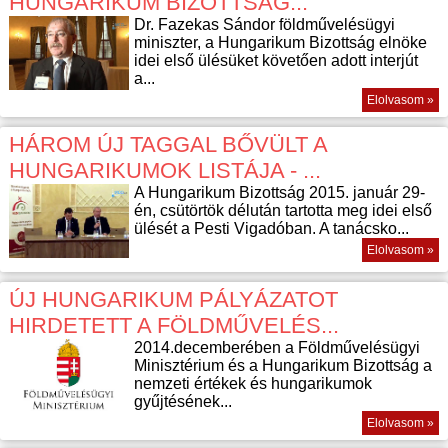
HUNGARIKUM BIZOTTSÁG...
Dr. Fazekas Sándor földművelésügyi
miniszter, a Hungarikum Bizottság elnöke
idei első ülésüket követően adott interjút
a...
Elolvasom »
HÁROM ÚJ TAGGAL BŐVÜLT A
HUNGARIKUMOK LISTÁJA - ...
A Hungarikum Bizottság 2015. január 29-
én, csütörtök délután tartotta meg idei első
ülését a Pesti Vigadóban. A tanácsko...
Elolvasom »
ÚJ HUNGARIKUM PÁLYÁZATOT
HIRDETETT A FÖLDMŰVELÉS...
2014.decemberében a Földművelésügyi
Minisztérium és a Hungarikum Bizottság a
nemzeti értékek és hungarikumok
gyűjtésének...
Elolvasom »