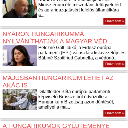
Minisztérium élelmiszerlánc-felügyeletért
és agrárigazgatásért felelős államtitkára
a...
Elolvasom »
NYÁRON HUNGARIKUMMÁ
NYILVÁNÍTHATJÁK A MAGYAR VÉD...
Pelczné Gáll Ildikó, a Fidesz európai
parlamenti (EP-) választási listavezetője és
Bábiné Szottfried Gabriella, a védőnő...
Elolvasom »
MÁJUSBAN HUNGARIKUM LEHET AZ
AKÁC IS
Glattfelder Béla európai parlamenti
képviselő Brüsszelből üdvözölte a
Hungarikum Bizottság azon döntését,
amellyel a ma...
Elolvasom »
A HUNGARIKUMOK GYŰJTEMÉNYE