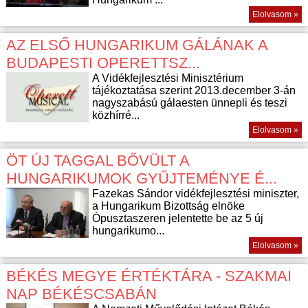
Elolvasom »
AZ ELSŐ HUNGARIKUM GÁLÁNAK A
BUDAPESTI OPERETTSZ...
A Vidékfejlesztési Minisztérium
tájékoztatása szerint 2013.december 3-án
nagyszabású gálaesten ünnepli és teszi
közhírré...
Elolvasom »
ÖT ÚJ TAGGAL BŐVÜLT A
HUNGARIKUMOK GYŰJTEMÉNYE É...
Fazekas Sándor vidékfejlesztési miniszter,
a Hungarikum Bizottság elnöke
Ópusztaszeren jelentette be az 5 új
hungarikumo...
Elolvasom »
BÉKÉS MEGYE ÉRTÉKTÁRA - SZAKMAI
NAP BÉKÉSCSABÁN