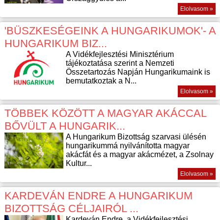
Elolvasom »
'BÜSZKESÉGEINK A HUNGARIKUMOK'- A
HUNGARIKUM BIZ...
A Vidékfejlesztési Minisztérium
tájékoztatása szerint a Nemzeti
Összetartozás Napján Hungarikumaink is
bemutatkoztak a N...
Elolvasom »
TÖBBEK KÖZÖTT A MAGYAR AKÁCCAL
BŐVÜLT A HUNGARIK...
A Hungarikum Bizottság szarvasi ülésén
hungarikummá nyilvánította magyar
akácfát és a magyar akácmézet, a Zsolnay
Kultur...
Elolvasom »
KARDEVÁN ENDRE A HUNGARIKUM
BIZOTTSÁG CÉLJAIRÓL ...
Kardeván Endre, a Vidékfejlesztési