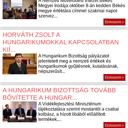
A Nemzeti Művelődési Intézet Békés
Megyei Irodája október 8-án kedden Békés
megye értéktára címmel szakmai napot
szervez...
Elolvasom »
HORVÁTH ZSOLT A
HUNGARIKUMOKKAL KAPCSOLATBAN
KIÍ...
A Hungarikum Bizottság pályázatot
jelentetett meg a nemzeti értékek és
hungarikumok gyűjtésnek, kutatásának,
népszerűsít...
Elolvasom »
A HUNGARIKUM BIZOTTSÁG TOVÁBB
BŐVÍTETTE A HUNGAR...
A Vidékfejlesztési Minisztérium
tájékoztatása szerint mostantól a csabai
kolbász, a hízott libából előállított
termékek,...
Elolvasom »