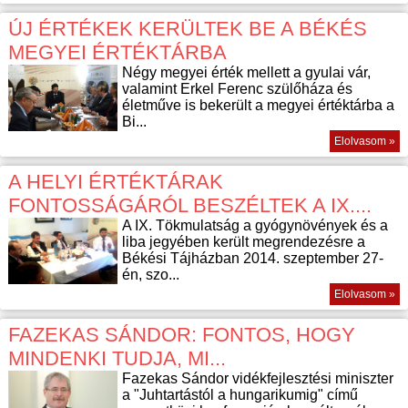
ÚJ ÉRTÉKEK KERÜLTEK BE A BÉKÉS
MEGYEI ÉRTÉKTÁRBA
Négy megyei érték mellett a gyulai vár,
valamint Erkel Ferenc szülőháza és
életműve is bekerült a megyei értéktárba a
Bi...
Elolvasom »
A HELYI ÉRTÉKTÁRAK
FONTOSSÁGÁRÓL BESZÉLTEK A IX....
A IX. Tökmulatság a gyógynövények és a
liba jegyében került megrendezésre a
Békési Tájházban 2014. szeptember 27-
én, szo...
Elolvasom »
FAZEKAS SÁNDOR: FONTOS, HOGY
MINDENKI TUDJA, MI...
Fazekas Sándor vidékfejlesztési miniszter
a "Juhtartástól a hungarikumig" című