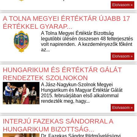
Elolvasom »
A TOLNA MEGYEI ÉRTÉKTÁR ÚJABB 17
ÉRTÉKKEL GYARAP...
A Tolna Megyei Értéktár Bizottság
legutóbbi ülésén összesen 48 felterjesztés
volt napirenden. A kezdeményezők főként
az...
Elolvasom »
HUNGARIKUM ÉS ÉRTÉKTÁR GÁLÁT
RENDEZTEK SZOLNOKON
A Jász-Nagykun-Szolnok Megyei
Hungarikum és Magyar Értéktár Gálát
2015. februárjában első alkalommal
rendezték meg, hagy...
Elolvasom »
INTERJÚ FAZEKAS SÁNDORRAL A
HUNGARIKUM BIZOTTSÁG...
Dr. Fazekas Sándor földművelésügyi