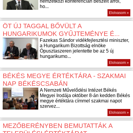
nemzetközi konferencián beszélt arról,
ho...
Elolvasom »
ÖT ÚJ TAGGAL BŐVÜLT A
HUNGARIKUMOK GYŰJTEMÉNYE É...
Fazekas Sándor vidékfejlesztési miniszter,
a Hungarikum Bizottság elnöke
Ópusztaszeren jelentette be az 5 új
hungarikumo...
Elolvasom »
BÉKÉS MEGYE ÉRTÉKTÁRA - SZAKMAI
NAP BÉKÉSCSABÁN
A Nemzeti Művelődési Intézet Békés
Megyei Irodája október 8-án kedden Békés
megye értéktára címmel szakmai napot
szervez...
Elolvasom »
MEZŐBERÉNYBEN BEMUTATTÁK A