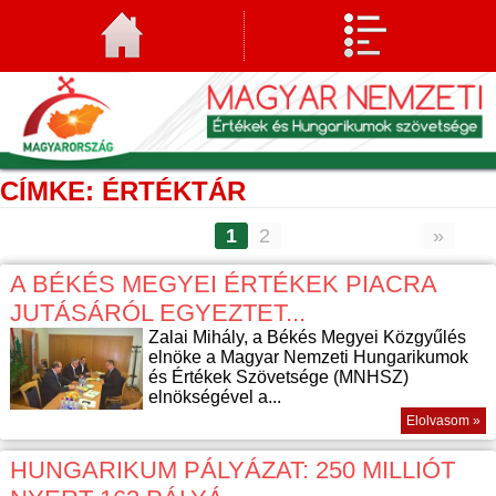
CÍMKE: ÉRTÉKTÁR
1
2
»
A BÉKÉS MEGYEI ÉRTÉKEK PIACRA
JUTÁSÁRÓL EGYEZTET...
Zalai Mihály, a Békés Megyei Közgyűlés
elnöke a Magyar Nemzeti Hungarikumok
és Értékek Szövetsége (MNHSZ)
elnökségével a...
Elolvasom »
HUNGARIKUM PÁLYÁZAT: 250 MILLIÓT