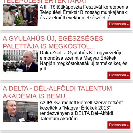
TELEPÜLÉSI ÉRTÉKTÁRAT
A III. Töltöttkáposzta Fesztivál keretében a
Települési Értéktár Bizottság munkájának
és az elmúlt években elkészített é...
Elolvasom »
A GYULAHÚS ÚJ, EGÉSZSÉGES
PALETTÁJA IS MEGKÓSTOL...
Daka Zsolt a Gyulahús Kft. ügyvezetője
elmondása szerint a Magyar Értékek
Napján megkóstoltatták új termékeiket, és
jell...
Elolvasom »
A DELTA - DÉL-ALFÖLDI TALENTUM
AKADÉMIA IS BEMU...
Az IPOSZ mellett kiemelt szervezetként
kezelték a "Magyar Értékek 2013"
rendezvényen a DELTA Dél-Alföldi
Talentum Akadém...
Elolvasom »