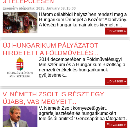
3 TELEPÜLÉSEN
Esemény időpontja: 2015. January 08. 15:00
Három délalföldi helyszínen rendezi meg a
Hungarikum Ünnepét a Közélet Alapítvány.
A térség hungarikumainak és kiemelt n...
Elolvasom »
ÚJ HUNGARIKUM PÁLYÁZATOT
HIRDETETT A FÖLDMŰVELÉS...
2014.decemberében a Földművelésügyi
Minisztérium és a Hungarikum Bizottság a
nemzeti értékek és hungarikumok
gyűjtésének...
Elolvasom »
V. NÉMETH ZSOLT IS RÉSZT EGY
ÚJABB, VAS MEGYEI T...
V. Németh Zsolt környezetügyért,
agrárfejlesztésért és hungarikumokért
felelős államtitkár Gencsapátiba látogatott .
Elolvasom »