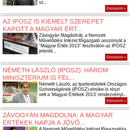
sz...
Elolvasom »
AZ IPOSZ IS KIEMELT SZEREPET
KAPOTT A MAGYAR ÉRT...
Závogyán Magdolnát, a Nemzeti
Művelődési Intézet főigazgató asszonyát a
"Magyar Érték 2013" fesztiválon az IPOSZ
jelenlé...
Elolvasom »
NÉMETH LÁSZLÓ (IPOSZ): HÁROM
MINISZTÉRIUM IS FEL...
Németh László, az Ipartestületek Országos
Szövetségének (IPOSZ) elnöke is részt
vett a 'Magyar Értékek 2013' rendezvényt...
Elolvasom »
ZÁVOGYÁN MAGDOLNA: A MAGYAR
ÉRTÉKEK NAPJA A JÖVŐ...
A Nemzeti Művelődési Intézet főigazgatója,