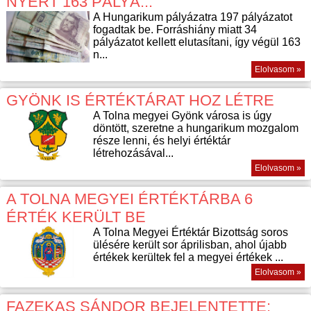
NYERT 163 PÁLYÁ...
A Hungarikum pályázatra 197 pályázatot
fogadtak be. Forráshiány miatt 34
pályázatot kellett elutasítani, így végül 163
n...
Elolvasom »
GYÖNK IS ÉRTÉKTÁRAT HOZ LÉTRE
A Tolna megyei Gyönk városa is úgy
döntött, szeretne a hungarikum mozgalom
része lenni, és helyi értéktár
létrehozásával...
Elolvasom »
A TOLNA MEGYEI ÉRTÉKTÁRBA 6
ÉRTÉK KERÜLT BE
A Tolna Megyei Értéktár Bizottság soros
ülésére került sor áprilisban, ahol újabb
értékek kerültek fel a megyei értékek ...
Elolvasom »
FAZEKAS SÁNDOR BEJELENTETTE: