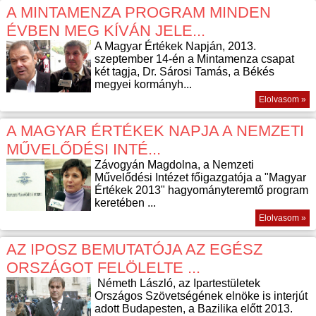
A MINTAMENZA PROGRAM MINDEN
ÉVBEN MEG KÍVÁN JELE...
A Magyar Értékek Napján, 2013.
szeptember 14-én a Mintamenza csapat
két tagja, Dr. Sárosi Tamás, a Békés
megyei kormányh...
Elolvasom »
A MAGYAR ÉRTÉKEK NAPJA A NEMZETI
MŰVELŐDÉSI INTÉ...
Závogyán Magdolna, a Nemzeti
Művelődési Intézet főigazgatója a "Magyar
Értékek 2013" hagyományteremtő program
keretében ...
Elolvasom »
AZ IPOSZ BEMUTATÓJA AZ EGÉSZ
ORSZÁGOT FELÖLELTE ...
Németh László, az Ipartestületek
Országos Szövetségének elnöke is interjút
adott Budapesten, a Bazilika előtt 2013.