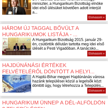
miniszter, a Hungarikum Bizottság elnöke
idei első ülésüket követően adott interjút
a...
Elolvasom »
HÁROM ÚJ TAGGAL BŐVÜLT A
HUNGARIKUMOK LISTÁJA - ...
A Hungarikum Bizottság 2015. január 29-
én, csütörtök délután tartotta meg idei első
ülését a Pesti Vigadóban. A tanácsko...
Elolvasom »
HAJDÚNÁNÁSI ÉRTÉKEK
FELVÉTELÉRŐL DÖNTÖTT A HELYI...
A Hajdú-Bihar megyei Hajdúnánás városa
hazánk települései közül a legelsők közt
döntött úgy, hogy létrehozza a Település...
Elolvasom »
HUNGARIKUM ÜNNEP A DÉL-ALFÖLDÖN