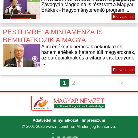
Závogyán Magdolna is részt vett a Magyar
Értékek - Hagyományteremtő program ...
Elolvasom »
PESTI IMRE: A MINTAMENZA IS
BEMUTATKOZIK A MAGYA...
A mi értékeink nemcsak nekünk azok,
hanem értékek a határon túli magyaroknak,
az európaiaknak és a világnak is. Legyünk
...
Elolvasom »
1
2
»
Adatvédelmi nyilatkozat
|
Impresszum
© 2001-2026
www.mconet.hu
. Minden jog fenntartva.