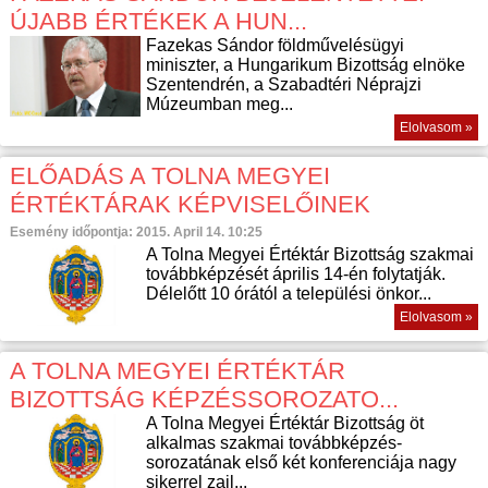
ÚJABB ÉRTÉKEK A HUN...
Fazekas Sándor földművelésügyi
miniszter, a Hungarikum Bizottság elnöke
Szentendrén, a Szabadtéri Néprajzi
Múzeumban meg...
Elolvasom »
ELŐADÁS A TOLNA MEGYEI
ÉRTÉKTÁRAK KÉPVISELŐINEK
Esemény időpontja: 2015. April 14. 10:25
A Tolna Megyei Értéktár Bizottság szakmai
továbbképzését április 14-én folytatják.
Délelőtt 10 órától a települési önkor...
Elolvasom »
A TOLNA MEGYEI ÉRTÉKTÁR
BIZOTTSÁG KÉPZÉSSOROZATO...
A Tolna Megyei Értéktár Bizottság öt
alkalmas szakmai továbbképzés-
sorozatának első két konferenciája nagy
sikerrel zajl...