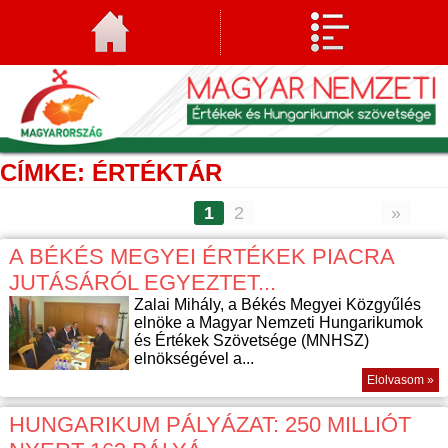
CÍMKE: ÉRTÉKTÁR
1
2
»
A BÉKÉS MEGYEI ÉRTÉKEK PIACRA
JUTÁSÁRÓL EGYEZTET...
Zalai Mihály, a Békés Megyei Közgyűlés
elnöke a Magyar Nemzeti Hungarikumok
és Értékek Szövetsége (MNHSZ)
elnökségével a...
Elolvasom »
HUNGARIKUM PÁLYÁZAT: 250 MILLIÓT