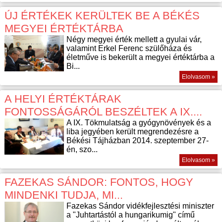
ÚJ ÉRTÉKEK KERÜLTEK BE A BÉKÉS
MEGYEI ÉRTÉKTÁRBA
Négy megyei érték mellett a gyulai vár,
valamint Erkel Ferenc szülőháza és
életműve is bekerült a megyei értéktárba a
Bi...
Elolvasom »
A HELYI ÉRTÉKTÁRAK
FONTOSSÁGÁRÓL BESZÉLTEK A IX....
A IX. Tökmulatság a gyógynövények és a
liba jegyében került megrendezésre a
Békési Tájházban 2014. szeptember 27-
én, szo...
Elolvasom »
FAZEKAS SÁNDOR: FONTOS, HOGY
MINDENKI TUDJA, MI...
Fazekas Sándor vidékfejlesztési miniszter
a "Juhtartástól a hungarikumig" című