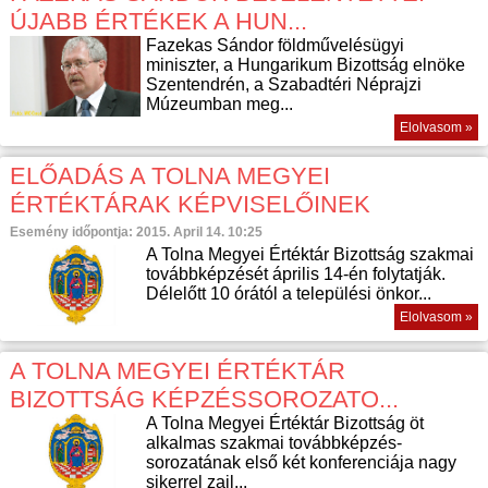
ÚJABB ÉRTÉKEK A HUN...
Fazekas Sándor földművelésügyi
miniszter, a Hungarikum Bizottság elnöke
Szentendrén, a Szabadtéri Néprajzi
Múzeumban meg...
Elolvasom »
ELŐADÁS A TOLNA MEGYEI
ÉRTÉKTÁRAK KÉPVISELŐINEK
Esemény időpontja: 2015. April 14. 10:25
A Tolna Megyei Értéktár Bizottság szakmai
továbbképzését április 14-én folytatják.
Délelőtt 10 órától a települési önkor...
Elolvasom »
A TOLNA MEGYEI ÉRTÉKTÁR
BIZOTTSÁG KÉPZÉSSOROZATO...
A Tolna Megyei Értéktár Bizottság öt
alkalmas szakmai továbbképzés-
sorozatának első két konferenciája nagy
sikerrel zajl...