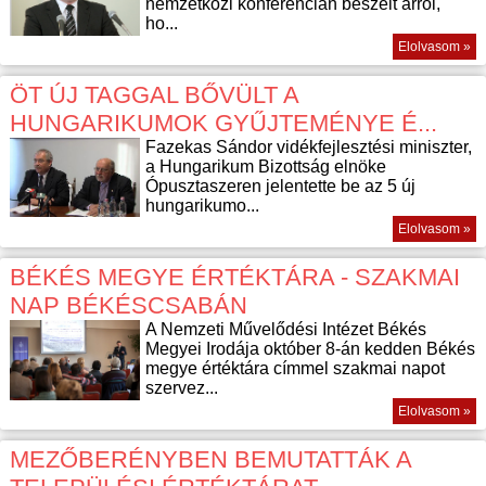
nemzetközi konferencián beszélt arról,
ho...
Elolvasom »
ÖT ÚJ TAGGAL BŐVÜLT A
HUNGARIKUMOK GYŰJTEMÉNYE É...
Fazekas Sándor vidékfejlesztési miniszter,
a Hungarikum Bizottság elnöke
Ópusztaszeren jelentette be az 5 új
hungarikumo...
Elolvasom »
BÉKÉS MEGYE ÉRTÉKTÁRA - SZAKMAI
NAP BÉKÉSCSABÁN
A Nemzeti Művelődési Intézet Békés
Megyei Irodája október 8-án kedden Békés
megye értéktára címmel szakmai napot
szervez...
Elolvasom »
MEZŐBERÉNYBEN BEMUTATTÁK A