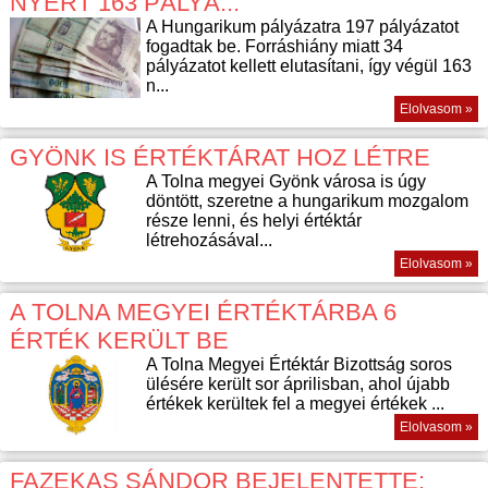
NYERT 163 PÁLYÁ...
A Hungarikum pályázatra 197 pályázatot
fogadtak be. Forráshiány miatt 34
pályázatot kellett elutasítani, így végül 163
n...
Elolvasom »
GYÖNK IS ÉRTÉKTÁRAT HOZ LÉTRE
A Tolna megyei Gyönk városa is úgy
döntött, szeretne a hungarikum mozgalom
része lenni, és helyi értéktár
létrehozásával...
Elolvasom »
A TOLNA MEGYEI ÉRTÉKTÁRBA 6
ÉRTÉK KERÜLT BE
A Tolna Megyei Értéktár Bizottság soros
ülésére került sor áprilisban, ahol újabb
értékek kerültek fel a megyei értékek ...
Elolvasom »
FAZEKAS SÁNDOR BEJELENTETTE: