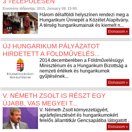
3 TELEPÜLÉSEN
Esemény időpontja: 2015. January 08. 15:00
Három délalföldi helyszínen rendezi meg a
Hungarikum Ünnepét a Közélet Alapítvány.
A térség hungarikumainak és kiemelt n...
Elolvasom »
ÚJ HUNGARIKUM PÁLYÁZATOT
HIRDETETT A FÖLDMŰVELÉS...
2014.decemberében a Földművelésügyi
Minisztérium és a Hungarikum Bizottság a
nemzeti értékek és hungarikumok
gyűjtésének...
Elolvasom »
V. NÉMETH ZSOLT IS RÉSZT EGY
ÚJABB, VAS MEGYEI T...
V. Németh Zsolt környezetügyért,
agrárfejlesztésért és hungarikumokért
felelős államtitkár Gencsapátiba látogatott .
Elolvasom »