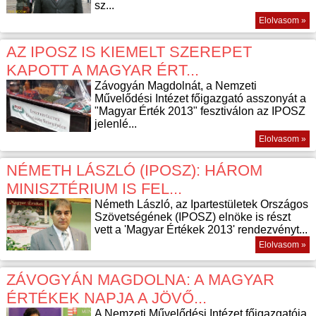
sz...
Elolvasom »
AZ IPOSZ IS KIEMELT SZEREPET
KAPOTT A MAGYAR ÉRT...
Závogyán Magdolnát, a Nemzeti
Művelődési Intézet főigazgató asszonyát a
"Magyar Érték 2013" fesztiválon az IPOSZ
jelenlé...
Elolvasom »
NÉMETH LÁSZLÓ (IPOSZ): HÁROM
MINISZTÉRIUM IS FEL...
Németh László, az Ipartestületek Országos
Szövetségének (IPOSZ) elnöke is részt
vett a 'Magyar Értékek 2013' rendezvényt...
Elolvasom »
ZÁVOGYÁN MAGDOLNA: A MAGYAR
ÉRTÉKEK NAPJA A JÖVŐ...
A Nemzeti Művelődési Intézet főigazgatója,