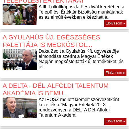
TELEPÜLÉSI ÉRTÉKTÁRAT
A III. Töltöttkáposzta Fesztivál keretében a
Települési Értéktár Bizottság munkájának
és az elmúlt években elkészített é...
Elolvasom »
A GYULAHÚS ÚJ, EGÉSZSÉGES
PALETTÁJA IS MEGKÓSTOL...
Daka Zsolt a Gyulahús Kft. ügyvezetője
elmondása szerint a Magyar Értékek
Napján megkóstoltatták új termékeiket, és
jell...
Elolvasom »
A DELTA - DÉL-ALFÖLDI TALENTUM
AKADÉMIA IS BEMU...
Az IPOSZ mellett kiemelt szervezetként
kezelték a "Magyar Értékek 2013"
rendezvényen a DELTA Dél-Alföldi
Talentum Akadém...
Elolvasom »