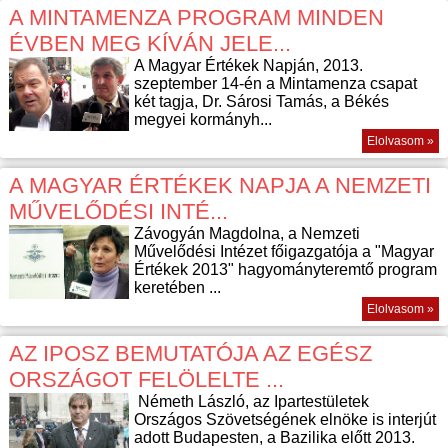
A MINTAMENZA PROGRAM MINDEN
ÉVBEN MEG KÍVÁN JELE...
A Magyar Értékek Napján, 2013.
szeptember 14-én a Mintamenza csapat
két tagja, Dr. Sárosi Tamás, a Békés
megyei kormányh...
Elolvasom »
A MAGYAR ÉRTÉKEK NAPJA A NEMZETI
MŰVELŐDÉSI INTÉ...
Závogyán Magdolna, a Nemzeti
Művelődési Intézet főigazgatója a "Magyar
Értékek 2013" hagyományteremtő program
keretében ...
Elolvasom »
AZ IPOSZ BEMUTATÓJA AZ EGÉSZ
ORSZÁGOT FELÖLELTE ...
Németh László, az Ipartestületek
Országos Szövetségének elnöke is interjút
adott Budapesten, a Bazilika előtt 2013.