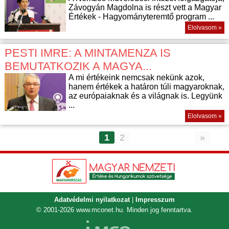
Závogyán Magdolna is részt vett a Magyar
Értékek - Hagyományteremtő program ...
Elolvasom »
PESTI IMRE: A MINTAMENZA IS
BEMUTATKOZIK A MAGYA...
A mi értékeink nemcsak nekünk azok,
hanem értékek a határon túli magyaroknak,
az európaiaknak és a világnak is. Legyünk
...
Elolvasom »
1
2
»
Adatvédelmi nyilatkozat
|
Impresszum
© 2001-2026
www.mconet.hu
. Minden jog fenntartva.