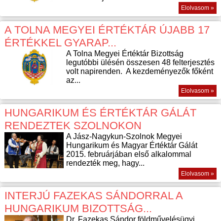
Elolvasom »
A TOLNA MEGYEI ÉRTÉKTÁR ÚJABB 17
ÉRTÉKKEL GYARAP...
A Tolna Megyei Értéktár Bizottság
legutóbbi ülésén összesen 48 felterjesztés
volt napirenden. A kezdeményezők főként
az...
Elolvasom »
HUNGARIKUM ÉS ÉRTÉKTÁR GÁLÁT
RENDEZTEK SZOLNOKON
A Jász-Nagykun-Szolnok Megyei
Hungarikum és Magyar Értéktár Gálát
2015. februárjában első alkalommal
rendezték meg, hagy...
Elolvasom »
INTERJÚ FAZEKAS SÁNDORRAL A
HUNGARIKUM BIZOTTSÁG...
Dr. Fazekas Sándor földművelésügyi