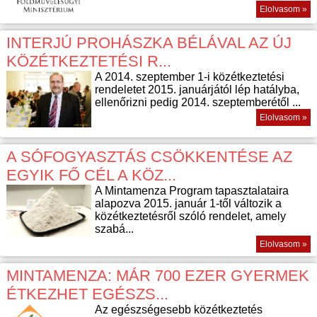
Elolvasom »
INTERJÚ PROHÁSZKA BÉLÁVAL AZ ÚJ
KÖZÉTKEZTETÉSI R...
A 2014. szeptember 1-i közétkeztetési
rendeletet 2015. januárjától lép hatályba,
ellenőrizni pedig 2014. szeptemberétől ...
Elolvasom »
A SÓFOGYASZTÁS CSÖKKENTÉSE AZ
EGYIK FŐ CÉL A KÖZ...
A Mintamenza Program tapasztalataira
alapozva 2015. január 1-től változik a
közétkeztetésről szóló rendelet, amely
szabá...
Elolvasom »
MINTAMENZA: MÁR 700 EZER GYERMEK
ÉTKEZHET EGÉSZS...
Az egészségesebb közétkeztetés