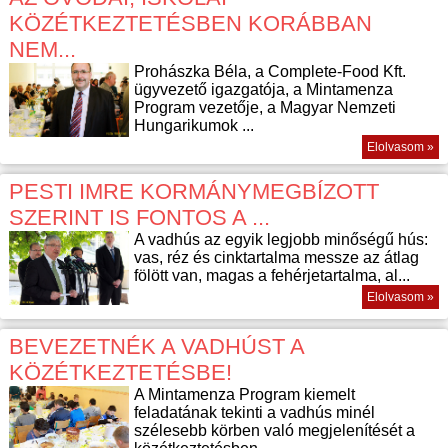
KÖZÉTKEZTETÉSBEN KORÁBBAN
NEM...
Prohászka Béla, a Complete-Food Kft.
ügyvezető igazgatója, a Mintamenza
Program vezetője, a Magyar Nemzeti
Hungarikumok ...
Elolvasom »
PESTI IMRE KORMÁNYMEGBÍZOTT
SZERINT IS FONTOS A ...
A vadhús az egyik legjobb minőségű hús:
vas, réz és cinktartalma messze az átlag
fölött van, magas a fehérjetartalma, al...
Elolvasom »
BEVEZETNÉK A VADHÚST A
KÖZÉTKEZTETÉSBE!
A Mintamenza Program kiemelt
feladatának tekinti a vadhús minél
szélesebb körben való megjelenítését a