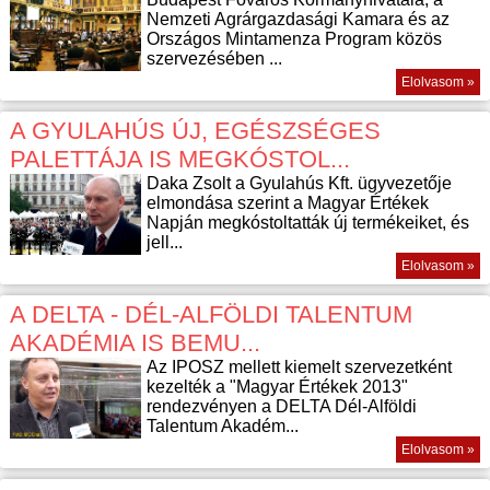
Nemzeti Agrárgazdasági Kamara és az
Országos Mintamenza Program közös
szervezésében ...
Elolvasom »
A GYULAHÚS ÚJ, EGÉSZSÉGES
PALETTÁJA IS MEGKÓSTOL...
Daka Zsolt a Gyulahús Kft. ügyvezetője
elmondása szerint a Magyar Értékek
Napján megkóstoltatták új termékeiket, és
jell...
Elolvasom »
A DELTA - DÉL-ALFÖLDI TALENTUM
AKADÉMIA IS BEMU...
Az IPOSZ mellett kiemelt szervezetként
kezelték a "Magyar Értékek 2013"
rendezvényen a DELTA Dél-Alföldi
Talentum Akadém...
Elolvasom »