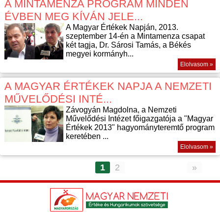
A MINTAMENZA PROGRAM MINDEN
ÉVBEN MEG KÍVÁN JELE...
A Magyar Értékek Napján, 2013.
szeptember 14-én a Mintamenza csapat
két tagja, Dr. Sárosi Tamás, a Békés
megyei kormányh...
Elolvasom »
A MAGYAR ÉRTÉKEK NAPJA A NEMZETI
MŰVELŐDÉSI INTÉ...
Závogyán Magdolna, a Nemzeti
Művelődési Intézet főigazgatója a "Magyar
Értékek 2013" hagyományteremtő program
keretében ...
Elolvasom »
1
2
»