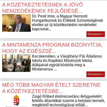
A KÖZÉTKEZTETÉSNEK A JÖVŐ
NEMZEDÉKÉNEK FEJLŐDÉSÉ...
Dr. Pesti Imre, a Magyar Nemzeti
Hungarikumok és Értékek Szövetségének
elnöke az új közétkeztetési rendelettel
kapcsolat...
Elolvasom »
A MINTAMENZA PROGRAM BIZONYÍTJA,
HOGY AZ EGÉSZSÉ...
Kecskeméten, a Vásárhelyi Pál Általános
Iskola és Alapfokú Művészeti Iskola
diákjaival együtt kóstolta meg a
Mintamenza ...
Elolvasom »
MÉG TÖBB MAGYAR ÉTELT SZERETNE
A KÖZÉTKEZTETÉSBE...
Zsigó Róbert élelmiszerlánc-felügyeletért
felelős államtitkár szerint a helyben termelt,
megfelelő technológiával előáll...