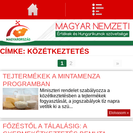
CÍMKE: KÖZÉTKEZTETÉS
1
2
»
TEJTERMÉKEK A MINTAMENZA
PROGRAMBAN
Miniszteri rendelet szabályozza a
közétkeztetésben a tejtermékek
fogyasztását, a jogszabályok tíz napra
vetítik ki a szü...
Elolvasom »
FŐZÉSTŐL A TÁLALÁSIG: A