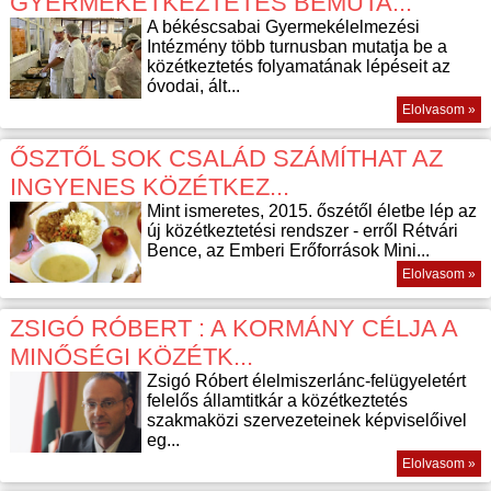
GYERMEKÉTKEZTETÉS BEMUTA...
A békéscsabai Gyermekélelmezési
Intézmény több turnusban mutatja be a
közétkeztetés folyamatának lépéseit az
óvodai, ált...
Elolvasom »
ŐSZTŐL SOK CSALÁD SZÁMÍTHAT AZ
INGYENES KÖZÉTKEZ...
Mint ismeretes, 2015. őszétől életbe lép az
új közétkeztetési rendszer - erről Rétvári
Bence, az Emberi Erőforrások Mini...
Elolvasom »
ZSIGÓ RÓBERT : A KORMÁNY CÉLJA A
MINŐSÉGI KÖZÉTK...
Zsigó Róbert élelmiszerlánc-felügyeletért
felelős államtitkár a közétkeztetés
szakmaközi szervezeteinek képviselőivel
eg...
Elolvasom »