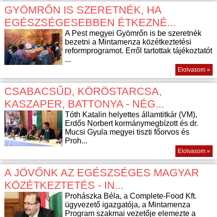
GYÖMRŐN IS SZERETNÉK, HA
EGÉSZSÉGESEBBEN ÉTKEZNÉ...
A Pest megyei Gyömrőn is be szeretnék
bezetni a Mintamenza közétkeztetési
reformprogramot. Erről tartottak tájékoztatót
...
Elolvasom »
CSABACSŰD, KÖRÖSTARCSA,
KASZAPER, BATTONYA - NÉG...
Tóth Katalin helyettes államtitkár (VM),
Erdős Norbert kormánymegbízott és dr.
Mucsi Gyula megyei tiszti főorvos és
Proh...
Elolvasom »
A JÖVŐNK AZ EGÉSZSÉGES MAGYAR
KÖZÉTKEZTETÉS - IN...
Prohászka Béla, a Complete-Food Kft.
ügyvezető igazgatója, a Mintamenza
Program szakmai vezetője elemezte a