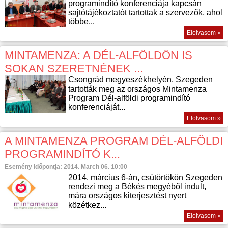
programindító konferenciája kapcsán
sajtótájékoztatót tartottak a szervezők, ahol
többe...
Elolvasom »
MINTAMENZA: A DÉL-ALFÖLDÖN IS
SOKAN SZERETNÉNEK ...
Csongrád megyeszékhelyén, Szegeden
tartották meg az országos Mintamenza
Program Dél-alföldi programindító
konferenciáját...
Elolvasom »
A MINTAMENZA PROGRAM DÉL-ALFÖLDI
PROGRAMINDÍTÓ K...
Esemény időpontja: 2014. March 06. 10:00
2014. március 6-án, csütörtökön Szegeden
rendezi meg a Békés megyéből indult,
mára országos kiterjesztést nyert
közétkez...
Elolvasom »