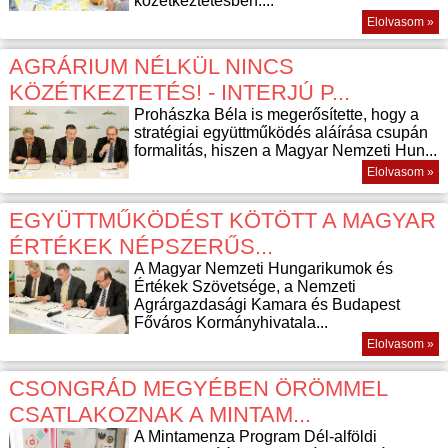
közétkeztetésben....
Elolvasom »
AGRÁRIUM NÉLKÜL NINCS
KÖZÉTKEZTETÉS! - INTERJÚ P...
Prohászka Béla is megerősítette, hogy a
stratégiai együttműködés aláírása csupán
formalitás, hiszen a Magyar Nemzeti Hun...
Elolvasom »
EGYÜTTMŰKÖDÉST KÖTÖTT A MAGYAR
ÉRTÉKEK NÉPSZERŰS...
A Magyar Nemzeti Hungarikumok és
Értékek Szövetsége, a Nemzeti
Agrárgazdasági Kamara és Budapest
Főváros Kormányhivatala...
Elolvasom »
CSONGRÁD MEGYÉBEN ÖRÖMMEL
CSATLAKOZNAK A MINTAM...
A Mintamenza Program Dél-alföldi