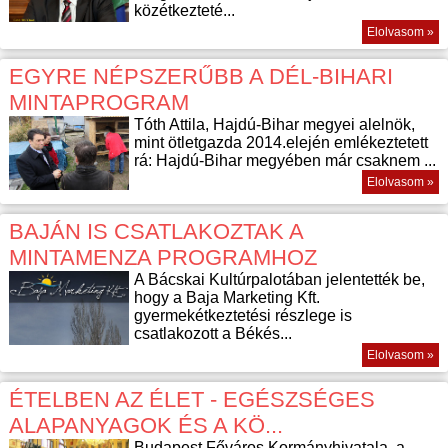
közétkezteté...
Elolvasom »
EGYRE NÉPSZERŰBB A DÉL-BIHARI
MINTAPROGRAM
Tóth Attila, Hajdú-Bihar megyei alelnök,
mint ötletgazda 2014.elején emlékeztetett
rá: Hajdú-Bihar megyében már csaknem ...
Elolvasom »
BAJÁN IS CSATLAKOZTAK A
MINTAMENZA PROGRAMHOZ
A Bácskai Kultúrpalotában jelentették be,
hogy a Baja Marketing Kft.
gyermekétkeztetési részlege is
csatlakozott a Békés...
Elolvasom »
ÉTELBEN AZ ÉLET - EGÉSZSÉGES
ALAPANYAGOK ÉS A KÖ...
Budapest Főváros Kormányhivatala, a