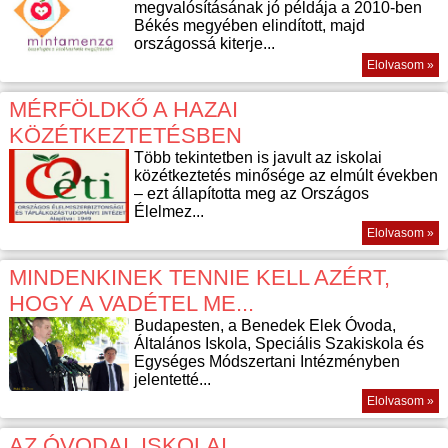
megvalósításának jó példája a 2010-ben
Békés megyében elindított, majd
országossá kiterje...
Elolvasom »
MÉRFÖLDKŐ A HAZAI
KÖZÉTKEZTETÉSBEN
Több tekintetben is javult az iskolai
közétkeztetés minősége az elmúlt években
– ezt állapította meg az Országos
Élelmez...
Elolvasom »
MINDENKINEK TENNIE KELL AZÉRT,
HOGY A VADÉTEL ME...
Budapesten, a Benedek Elek Óvoda,
Általános Iskola, Speciális Szakiskola és
Egységes Módszertani Intézményben
jelentetté...
Elolvasom »
AZ ÓVODAI, ISKOLAI