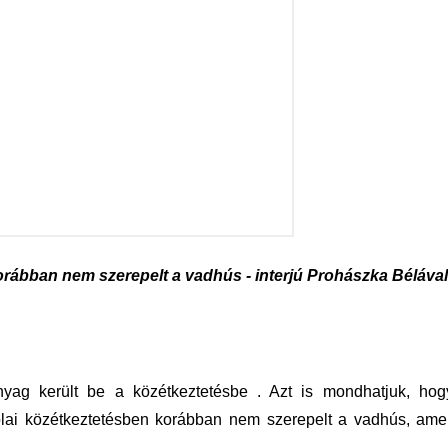
orábban nem szerepelt a vadhús - interjú Prohászka Béláva
yag került be a közétkeztetésbe . Azt is mondhatjuk, ho
skolai közétkeztetésben korábban nem szerepelt a vadhús, ame