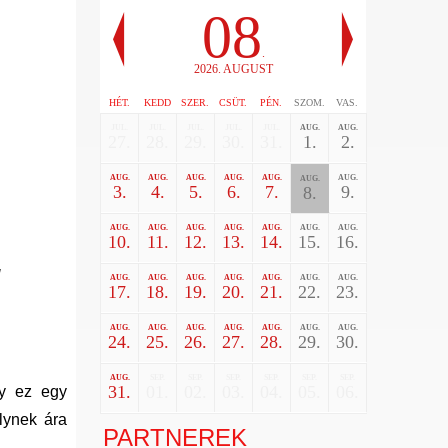
08
.
2026. AUGUST
HÉT.
KEDD
SZER.
CSÜT.
PÉN.
SZOM.
VAS.
JUL.
JUL.
JUL.
JUL.
JUL.
AUG.
AUG.
27.
28.
29.
30.
31.
1.
2.
AUG.
AUG.
AUG.
AUG.
AUG.
AUG.
AUG.
3.
4.
5.
6.
7.
9.
8.
AUG.
AUG.
AUG.
AUG.
AUG.
AUG.
AUG.
10.
11.
12.
13.
14.
15.
16.
l
AUG.
AUG.
AUG.
AUG.
AUG.
AUG.
AUG.
17.
18.
19.
20.
21.
22.
23.
AUG.
AUG.
AUG.
AUG.
AUG.
AUG.
AUG.
24.
25.
26.
27.
28.
29.
30.
AUG.
SEP.
SEP.
SEP.
SEP.
SEP.
SEP.
31.
01.
02.
03.
04.
05.
06.
gy ez egy
lynek ára
PARTNEREK