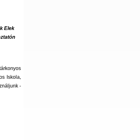
k Elek
oztatón
tárkonyos
s Iskola,
ználjunk -