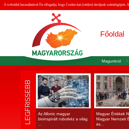
A weboldal használatával Ön elfogadja, hogy Cookie-kat (sütiket) tároljunk számítógépén.
Főoldal
Magunkról
LEGFRISSEBB
Az Allonic magyar
Magyar Értékek N
bioinspirált robotkéz a világ
Magyar Nemzeti É
...
és...