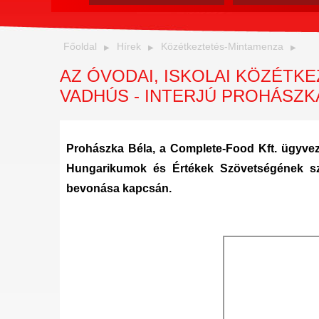
Főoldal
Hírek
Közétkeztetés-Mintamenza
AZ ÓVODAI, ISKOLAI KÖZÉTK
VADHÚS - INTERJÚ PROHÁSZK
Prohászka Béla, a Complete-Food Kft. ügyvez
Hungarikumok és Értékek Szövetségének sza
bevonása kapcsán.