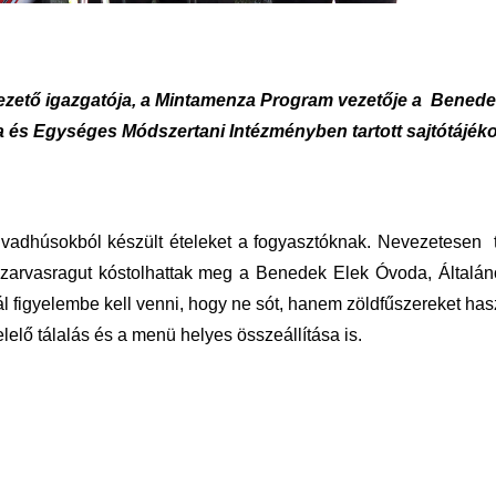
zető igazgatója, a Mintamenza Program vezetője a Benede
la és Egységes Módszertani Intézményben tartott sajtótájék
t vadhúsokból készült ételeket a fogyasztóknak. Nevezetesen 
szarvasragut kóstolhattak meg a Benedek Elek Óvoda, Általáno
l figyelembe kell venni, hogy ne sót, hanem zöldfűszereket has
lelő tálalás és a menü helyes összeállítása is.