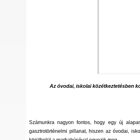
Az óvodai, iskolai közétkeztetésben k
Számunkra nagyon fontos, hogy egy új alapan
gasztrotörténelmi pillanat, hiszen az óvodai, i
körülbelül a marhahúséval egyezik meg.