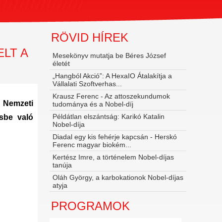
RÖVID HÍREK
LT A
Mesekönyv mutatja be Béres József
életét
„Hangból Akció”: A HexaIO Átalakítja a
Vállalati Szoftverhas...
Krausz Ferenc - Az attoszekundumok
r Nemzeti
tudománya és a Nobel‑díj
Példátlan elszántság: Karikó Katalin
sbe való
Nobel-díja
Diadal egy kis fehérje kapcsán - Herskó
Ferenc magyar biokém...
Kertész Imre, a történelem Nobel-díjas
tanúja
Oláh György, a karbokationok Nobel-díjas
atyja
PROGRAMOK