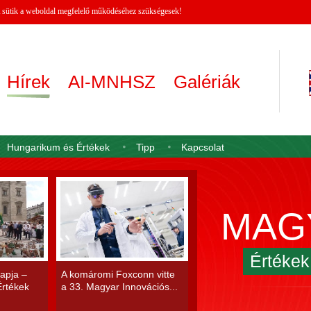
 A sütik a weboldal megfelelő működéséhez szükségesek!
Hírek
AI-MNHSZ
Galériák
Hungarikum és Értékek
Tipp
Kapcsolat
MAG
Értéke
apja –
A komáromi Foxconn vitte
rtékek
a 33. Magyar Innovációs...