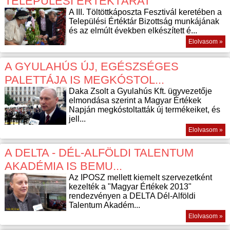
TELEPÜLÉSI ÉRTÉKTÁRAT
A III. Töltöttkáposzta Fesztivál keretében a
Települési Értéktár Bizottság munkájának
és az elmúlt években elkészített é...
Elolvasom »
A GYULAHÚS ÚJ, EGÉSZSÉGES
PALETTÁJA IS MEGKÓSTOL...
Daka Zsolt a Gyulahús Kft. ügyvezetője
elmondása szerint a Magyar Értékek
Napján megkóstoltatták új termékeiket, és
jell...
Elolvasom »
A DELTA - DÉL-ALFÖLDI TALENTUM
AKADÉMIA IS BEMU...
Az IPOSZ mellett kiemelt szervezetként
kezelték a "Magyar Értékek 2013"
rendezvényen a DELTA Dél-Alföldi
Talentum Akadém...
Elolvasom »