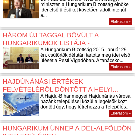
miniszter, a Hungarikum Bizottság elnöke
idei első ülésüket követően adott interjút
a...
Elolvasom »
HÁROM ÚJ TAGGAL BŐVÜLT A
HUNGARIKUMOK LISTÁJA - ...
A Hungarikum Bizottság 2015. január 29-
én, csütörtök délután tartotta meg idei első
ülését a Pesti Vigadóban. A tanácsko...
Elolvasom »
HAJDÚNÁNÁSI ÉRTÉKEK
FELVÉTELÉRŐL DÖNTÖTT A HELYI...
A Hajdú-Bihar megyei Hajdúnánás városa
hazánk települései közül a legelsők közt
döntött úgy, hogy létrehozza a Település...
Elolvasom »
HUNGARIKUM ÜNNEP A DÉL-ALFÖLDÖN