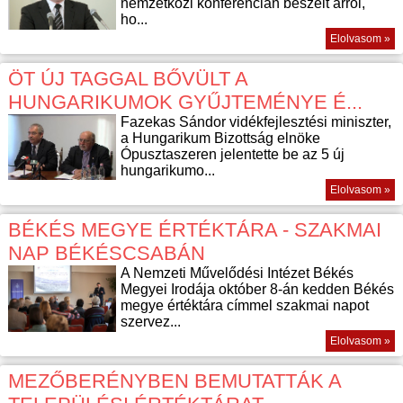
nemzetközi konferencián beszélt arról,
ho...
Elolvasom »
ÖT ÚJ TAGGAL BŐVÜLT A
HUNGARIKUMOK GYŰJTEMÉNYE É...
Fazekas Sándor vidékfejlesztési miniszter,
a Hungarikum Bizottság elnöke
Ópusztaszeren jelentette be az 5 új
hungarikumo...
Elolvasom »
BÉKÉS MEGYE ÉRTÉKTÁRA - SZAKMAI
NAP BÉKÉSCSABÁN
A Nemzeti Művelődési Intézet Békés
Megyei Irodája október 8-án kedden Békés
megye értéktára címmel szakmai napot
szervez...
Elolvasom »
MEZŐBERÉNYBEN BEMUTATTÁK A