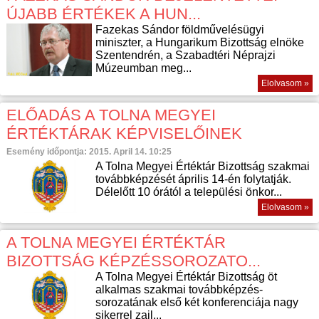
ÚJABB ÉRTÉKEK A HUN...
Fazekas Sándor földművelésügyi
miniszter, a Hungarikum Bizottság elnöke
Szentendrén, a Szabadtéri Néprajzi
Múzeumban meg...
Elolvasom »
ELŐADÁS A TOLNA MEGYEI
ÉRTÉKTÁRAK KÉPVISELŐINEK
Esemény időpontja: 2015. April 14. 10:25
A Tolna Megyei Értéktár Bizottság szakmai
továbbképzését április 14-én folytatják.
Délelőtt 10 órától a települési önkor...
Elolvasom »
A TOLNA MEGYEI ÉRTÉKTÁR
BIZOTTSÁG KÉPZÉSSOROZATO...
A Tolna Megyei Értéktár Bizottság öt
alkalmas szakmai továbbképzés-
sorozatának első két konferenciája nagy
sikerrel zajl...