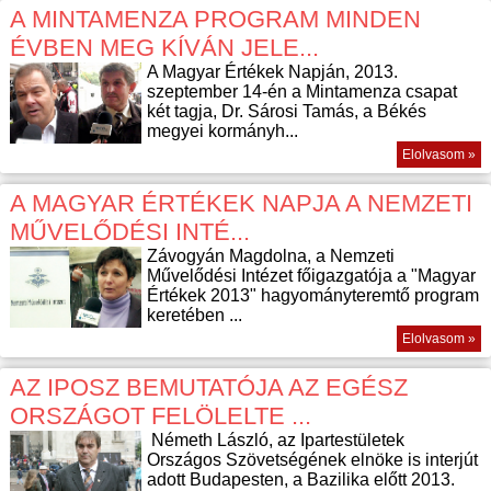
A MINTAMENZA PROGRAM MINDEN
ÉVBEN MEG KÍVÁN JELE...
A Magyar Értékek Napján, 2013.
szeptember 14-én a Mintamenza csapat
két tagja, Dr. Sárosi Tamás, a Békés
megyei kormányh...
Elolvasom »
A MAGYAR ÉRTÉKEK NAPJA A NEMZETI
MŰVELŐDÉSI INTÉ...
Závogyán Magdolna, a Nemzeti
Művelődési Intézet főigazgatója a "Magyar
Értékek 2013" hagyományteremtő program
keretében ...
Elolvasom »
AZ IPOSZ BEMUTATÓJA AZ EGÉSZ
ORSZÁGOT FELÖLELTE ...
Németh László, az Ipartestületek
Országos Szövetségének elnöke is interjút
adott Budapesten, a Bazilika előtt 2013.