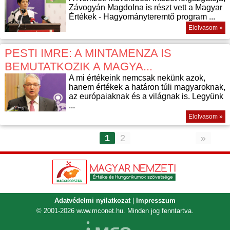
Závogyán Magdolna is részt vett a Magyar
Értékek - Hagyományteremtő program ...
Elolvasom »
PESTI IMRE: A MINTAMENZA IS
BEMUTATKOZIK A MAGYA...
A mi értékeink nemcsak nekünk azok,
hanem értékek a határon túli magyaroknak,
az európaiaknak és a világnak is. Legyünk
...
Elolvasom »
1
2
»
Adatvédelmi nyilatkozat
|
Impresszum
© 2001-2026
www.mconet.hu
. Minden jog fenntartva.