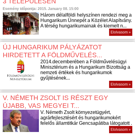
3 TELEPÜLÉSEN
Esemény időpontja: 2015. January 08. 15:00
Három délalföldi helyszínen rendezi meg a
Hungarikum Ünnepét a Közélet Alapítvány.
A térség hungarikumainak és kiemelt n...
Elolvasom »
ÚJ HUNGARIKUM PÁLYÁZATOT
HIRDETETT A FÖLDMŰVELÉS...
2014.decemberében a Földművelésügyi
Minisztérium és a Hungarikum Bizottság a
nemzeti értékek és hungarikumok
gyűjtésének...
Elolvasom »
V. NÉMETH ZSOLT IS RÉSZT EGY
ÚJABB, VAS MEGYEI T...
V. Németh Zsolt környezetügyért,
agrárfejlesztésért és hungarikumokért
felelős államtitkár Gencsapátiba látogatott .
Elolvasom »