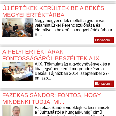
ÚJ ÉRTÉKEK KERÜLTEK BE A BÉKÉS
MEGYEI ÉRTÉKTÁRBA
Négy megyei érték mellett a gyulai vár,
valamint Erkel Ferenc szülőháza és
életműve is bekerült a megyei értéktárba a
Bi...
Elolvasom »
A HELYI ÉRTÉKTÁRAK
FONTOSSÁGÁRÓL BESZÉLTEK A IX....
A IX. Tökmulatság a gyógynövények és a
liba jegyében került megrendezésre a
Békési Tájházban 2014. szeptember 27-
én, szo...
Elolvasom »
FAZEKAS SÁNDOR: FONTOS, HOGY
MINDENKI TUDJA, MI...
Fazekas Sándor vidékfejlesztési miniszter
a "Juhtartástól a hungarikumig" című