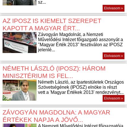
sz...
Elolvasom »
AZ IPOSZ IS KIEMELT SZEREPET
KAPOTT A MAGYAR ÉRT...
Závogyán Magdolnát, a Nemzeti
Művelődési Intézet főigazgató asszonyát a
"Magyar Érték 2013" fesztiválon az IPOSZ
jelenlé...
Elolvasom »
NÉMETH LÁSZLÓ (IPOSZ): HÁROM
MINISZTÉRIUM IS FEL...
Németh László, az Ipartestületek Országos
Szövetségének (IPOSZ) elnöke is részt
vett a 'Magyar Értékek 2013' rendezvényt...
Elolvasom »
ZÁVOGYÁN MAGDOLNA: A MAGYAR
ÉRTÉKEK NAPJA A JÖVŐ...
A Nemzeti Művelődési Intézet főigazgatója,