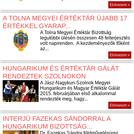
Elolvasom »
A TOLNA MEGYEI ÉRTÉKTÁR ÚJABB 17
ÉRTÉKKEL GYARAP...
A Tolna Megyei Értéktár Bizottság
legutóbbi ülésén összesen 48 felterjesztés
volt napirenden. A kezdeményezők főként
az...
Elolvasom »
HUNGARIKUM ÉS ÉRTÉKTÁR GÁLÁT
RENDEZTEK SZOLNOKON
A Jász-Nagykun-Szolnok Megyei
Hungarikum és Magyar Értéktár Gálát
2015. februárjában első alkalommal
rendezték meg, hagy...
Elolvasom »
INTERJÚ FAZEKAS SÁNDORRAL A
HUNGARIKUM BIZOTTSÁG...
Dr. Fazekas Sándor földművelésügyi