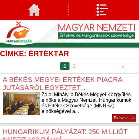
CÍMKE: ÉRTÉKTÁR
1
2
»
A BÉKÉS MEGYEI ÉRTÉKEK PIACRA
JUTÁSÁRÓL EGYEZTET...
Zalai Mihály, a Békés Megyei Közgyűlés
elnöke a Magyar Nemzeti Hungarikumok
és Értékek Szövetsége (MNHSZ)
elnökségével a...
Elolvasom »
HUNGARIKUM PÁLYÁZAT: 250 MILLIÓT