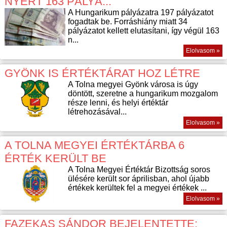
NYERT 163 PÁLYÁ...
A Hungarikum pályázatra 197 pályázatot
fogadtak be. Forráshiány miatt 34
pályázatot kellett elutasítani, így végül 163
n...
Elolvasom »
GYÖNK IS ÉRTÉKTÁRAT HOZ LÉTRE
A Tolna megyei Gyönk városa is úgy
döntött, szeretne a hungarikum mozgalom
része lenni, és helyi értéktár
létrehozásával...
Elolvasom »
A TOLNA MEGYEI ÉRTÉKTÁRBA 6
ÉRTÉK KERÜLT BE
A Tolna Megyei Értéktár Bizottság soros
ülésére került sor áprilisban, ahol újabb
értékek kerültek fel a megyei értékek ...
Elolvasom »
FAZEKAS SÁNDOR BEJELENTETTE: