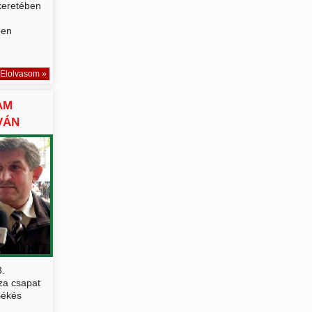
 keretében
ben
Elolvasom »
AM
VÁN
.
za csapat
Békés