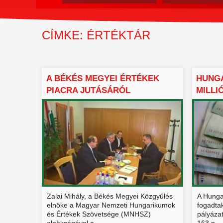
CÍMKE: ÉRTÉKTÁR
A BÉKÉS MEGYEI ÉRTÉKEK
HUNGA
PIACRA JUTÁSÁRÓL
MILLI
EGYEZTET...
Zalai Mihály, a Békés Megyei Közgyűlés
A Hunga
elnöke a Magyar Nemzeti Hungarikumok
fogadtak
és Értékek Szövetsége (MNHSZ)
pályázat
elnökségével a...
163 n...