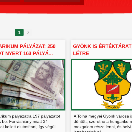
1
2
RIKUM PÁLYÁZAT: 250
GYÖNK IS ÉRTÉKTÁRAT
ÓT NYERT 163 PÁLYÁ...
LÉTRE
rikum pályázatra 197 pályázatot
A Tolna megyei Gyönk városa i
 be. Forráshiány miatt 34
döntött, szeretne a hungarikum
ot kellett elutasítani, így végül
mozgalom része lenni, és helyi 
létrehozásával...