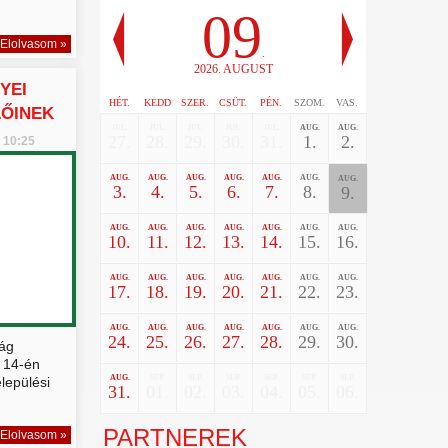
09
Elolvasom »
.
2026. AUGUST
YEI
HÉT.
KEDD
SZER.
CSÜT.
PÉN.
SZOM.
VAS.
LŐINEK
JUL.
JUL.
JUL.
JUL.
JUL.
AUG.
AUG.
27.
28.
29.
30.
31.
1.
2.
. 10:25
AUG.
AUG.
AUG.
AUG.
AUG.
AUG.
AUG.
3.
4.
5.
6.
7.
8.
9.
AUG.
AUG.
AUG.
AUG.
AUG.
AUG.
AUG.
10.
11.
12.
13.
14.
15.
16.
AUG.
AUG.
AUG.
AUG.
AUG.
AUG.
AUG.
17.
18.
19.
20.
21.
22.
23.
AUG.
AUG.
AUG.
AUG.
AUG.
AUG.
AUG.
24.
25.
26.
27.
28.
29.
30.
ság
s 14-én
AUG.
SEP.
SEP.
SEP.
SEP.
SEP.
SEP.
elepülési
31.
01.
02.
03.
04.
05.
06.
PARTNEREK
Elolvasom »