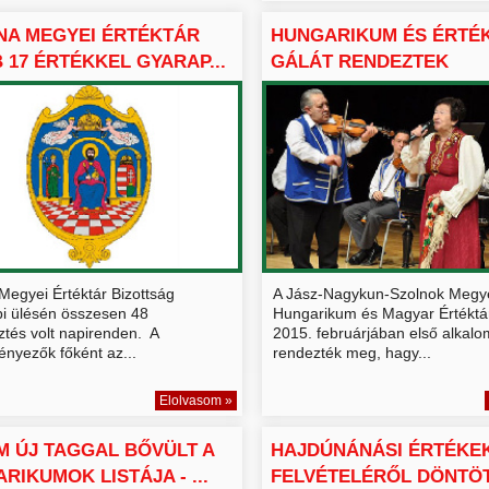
NA MEGYEI ÉRTÉKTÁR
HUNGARIKUM ÉS ÉRTÉ
 17 ÉRTÉKKEL GYARAP...
GÁLÁT RENDEZTEK
SZOLNOKON
Megyei Értéktár Bizottság
A Jász-Nagykun-Szolnok Megy
bi ülésén összesen 48
Hungarikum és Magyar Értéktá
sztés volt napirenden. A
2015. februárjában első alkal
nyezők főként az...
rendezték meg, hagy...
Elolvasom »
 ÚJ TAGGAL BŐVÜLT A
HAJDÚNÁNÁSI ÉRTÉKE
RIKUMOK LISTÁJA - ...
FELVÉTELÉRŐL DÖNTÖT