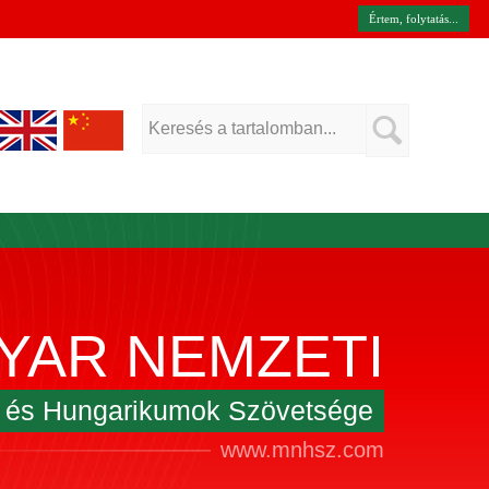
Értem, folytatás...
YAR NEMZETI
k és Hungarikumok Szövetsége
www.mnhsz.com