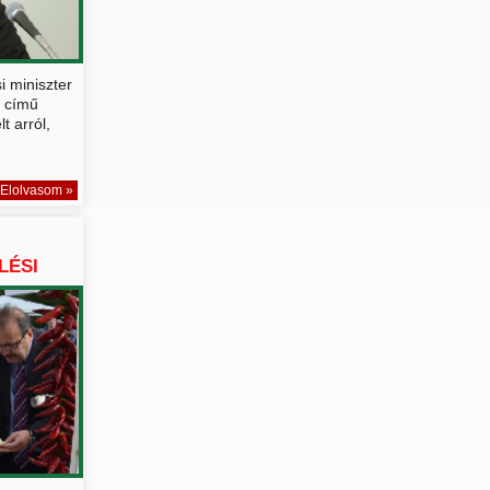
i miniszter
" című
t arról,
Elolvasom »
LÉSI