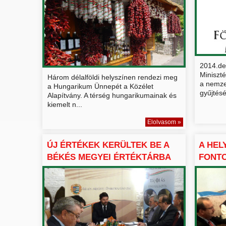
2014.de
Miniszt
Három délalföldi helyszínen rendezi meg
a nemze
a Hungarikum Ünnepét a Közélet
gyűjtésé
Alapítvány. A térség hungarikumainak és
kiemelt n...
Elolvasom »
ÚJ ÉRTÉKEK KERÜLTEK BE A
A HEL
BÉKÉS MEGYEI ÉRTÉKTÁRBA
FONT
A IX....