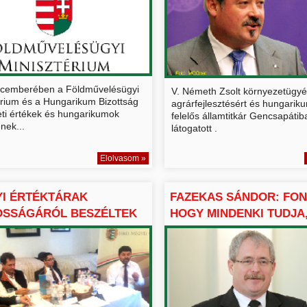
cemberében a Földművelésügyi
V. Németh Zsolt környezetügyér
érium és a Hungarikum Bizottság
agrárfejlesztésért és hungarik
ti értékek és hungarikumok
felelős államtitkár Gencsapátib
nek...
látogatott .
Elolvasom »
YI ÉRTÉKTÁRAK
FAZEKAS SÁNDOR: FON
OSSÁGÁRÓL BESZÉLTEK
HOGY MINDENKI TUDJA, 