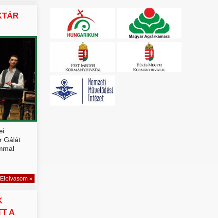
KTÁR
ei
r Gálát
ommal
Elolvasom »
K
T A