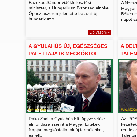
Fazekas Sándor vidékfejlesztési
A Nemze
miniszter, a Hungarikum Bizottság elnöke
Megyei 
Ópusztaszeren jelentette be az 5 új
Békés m
hungarikumo...
napot sz
Elolvasom »
A GYULAHÚS ÚJ, EGÉSZSÉGES
A DEL
PALETTÁJA IS MEGKÓSTOL...
TALEN
BEMU.
Daka Zsolt a Gyulahús Kft. ügyvezetője
Az IPOS
elmondása szerint a Magyar Értékek
kezelté
Napján megkóstoltatták új termékeiket,
rendezv
és jell...
Talentu