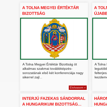
A TOLNA MEGYEI ÉRTÉKTÁR
A TOL
BIZOTTSÁG
ÚJABB
KÉPZÉSSOROZATO...
A Tolna Megyei Értéktár Bizottság öt
A Tolna 
alkalmas szakmai továbbképzés-
legutób
sorozatának első két konferenciája nagy
felterje
sikerrel zajl...
kezdemé
Elolvasom »
INTERJÚ FAZEKAS SÁNDORRAL
HÁROM
A HUNGARIKUM BIZOTTSÁG...
HUNGA