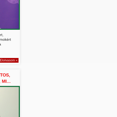
t,
umokért
a
Elolvasom »
TOS,
MI...