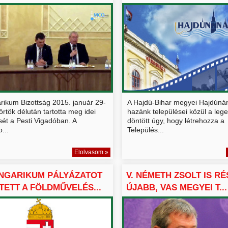
HELYI...
rikum Bizottság 2015. január 29-
A Hajdú-Bihar megyei Hajdúná
örtök délután tartotta meg idei
hazánk települései közül a lege
sét a Pesti Vigadóban. A
döntött úgy, hogy létrehozza a
...
Település...
Elolvasom »
NGARIKUM PÁLYÁZATOT
V. NÉMETH ZSOLT IS R
TETT A FÖLDMŰVELÉS...
ÚJABB, VAS MEGYEI T...