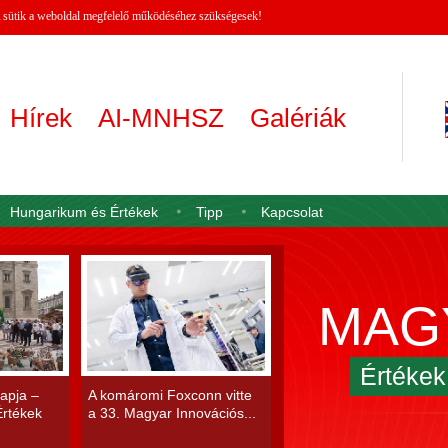
 A sütik a weboldal megfelelő működéséhez szükségesek!
Hírek
AI-MNHSZ
Galériák
Hungarikum és Értékek
Tipp
Kapcsolat
MAG
Értéke
apja –
A komáromi Foxconn vitte
rtékek
a 33. Magyar Innovációs...