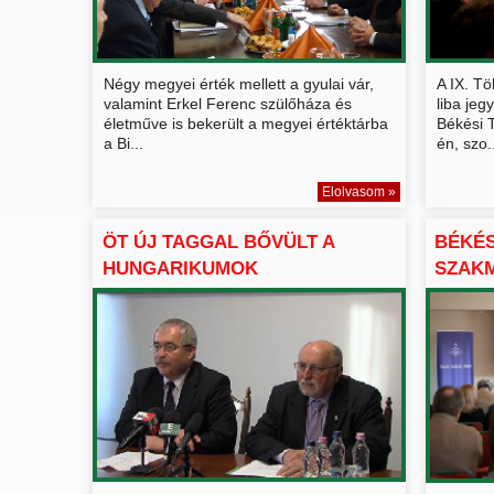
Négy megyei érték mellett a gyulai vár,
A IX. T
valamint Erkel Ferenc szülőháza és
liba je
életműve is bekerült a megyei értéktárba
Békési 
a Bi...
én, szo.
Elolvasom »
ÖT ÚJ TAGGAL BŐVÜLT A
BÉKÉS
HUNGARIKUMOK
SZAK
GYŰJTEMÉNYE É...