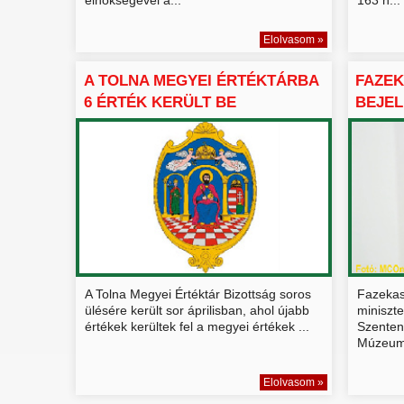
Elolvasom »
A TOLNA MEGYEI ÉRTÉKTÁRBA
FAZE
6 ÉRTÉK KERÜLT BE
BEJEL
ÉRTÉK
A Tolna Megyei Értéktár Bizottság soros
Fazekas
ülésére került sor áprilisban, ahol újabb
miniszt
értékek kerültek fel a megyei értékek ...
Szenten
Múzeum
Elolvasom »