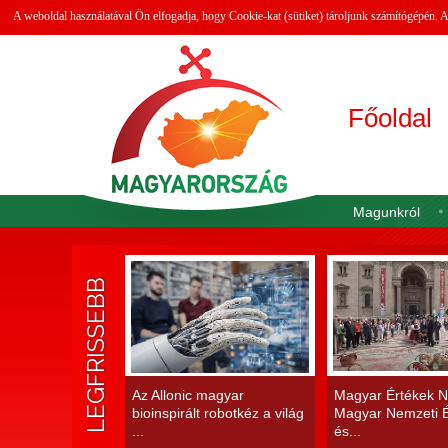
A weboldal használatával Ön elfogadja, hogy Cookie-kat (sütiket) tároljunk számítógépén.
Főoldal
Magunkról
LEGFRISSEBB
Az Allonic magyar
Magyar Értékek N
bioinspirált robotkéz a világ
Magyar Nemzeti É
...
és...