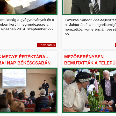
ökmulatság a gyógynövények és a
Fazekas Sándor vidékfejlesztés
gyében került megrendezésre a
a "Juhtartástól a hungarikumig
Tájházban 2014. szeptember 27-
nemzetközi konferencián beszél
..
ho...
Elolvasom »
 MEGYE ÉRTÉKTÁRA -
MEZŐBERÉNYBEN
MAI NAP BÉKÉSCSABÁN
BEMUTATTÁK A TELEPÜ
ÉRTÉKTÁRAT