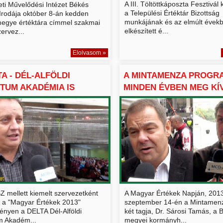
A III. Töltöttkáposzta Fesztivál
ti Művelődési Intézet Békés
a Települési Értéktár Bizottság
Irodája október 8-án kedden
munkájának és az elmúlt évek
egye értéktára címmel szakmai
elkészített é...
ervez...
Elolvasom »
TA - DÉL-ALFÖLDI
A MINTAMENZA PROGR
TUM AKADÉMIA IS
MINDEN ÉVBEN MEG KÍ
..
JELE...
Z mellett kiemelt szervezetként
A Magyar Értékek Napján, 2013
k a "Magyar Értékek 2013"
szeptember 14-én a Mintamen
ényen a DELTA Dél-Alföldi
két tagja, Dr. Sárosi Tamás, a 
m Akadém...
megyei kormányh...