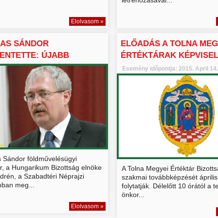
Elolvasom »
KAS SÁNDOR
ELŐADÁS A TOLNA MEG
ENTETTE: ÚJABB
ÉRTÉKTÁRAK KÉPVISE
EK A HUN...
Esemény időpontja: 2015. April 14
 Sándor földművelésügyi
er, a Hungarikum Bizottság elnöke
A Tolna Megyei Értéktár Bizott
drén, a Szabadtéri Néprajzi
szakmai továbbképzését áprili
ban meg...
folytatják. Délelőtt 10 órától a t
önkor...
Elolvasom »