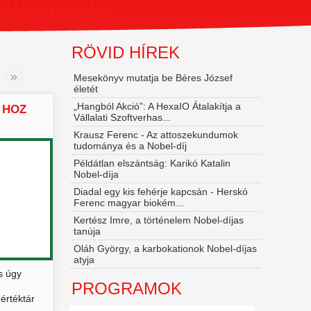
RÖVID HÍREK
»
Mesekönyv mutatja be Béres József
életét
„Hangból Akció”: A HexaIO Átalakítja a
 HOZ
Vállalati Szoftverhas...
Krausz Ferenc - Az attoszekundumok
tudománya és a Nobel‑díj
Példátlan elszántság: Karikó Katalin
Nobel-díja
Diadal egy kis fehérje kapcsán - Herskó
Ferenc magyar biokém...
Kertész Imre, a történelem Nobel-díjas
tanúja
Oláh György, a karbokationok Nobel-díjas
atyja
s úgy
PROGRAMOK
értéktár