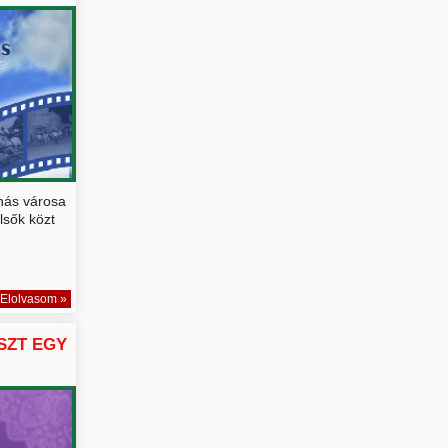
nás városa
lsők közt
Elolvasom »
ÉSZT EGY