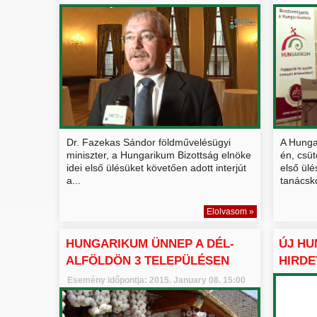
Dr. Fazekas Sándor földművelésügyi
A Hunga
miniszter, a Hungarikum Bizottság elnöke
én, csüt
idei első ülésüket követően adott interjút
első ülé
a...
tanácsko
Elolvasom »
HUNGARIKUM ÜNNEP A DÉL-
ÚJ HU
ALFÖLDÖN 3 TELEPÜLÉSEN
HIRDE
Esemény időpontja: 2015. January 08. 15:00