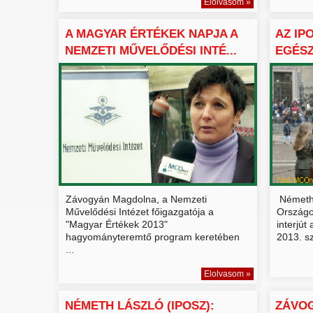
Elolvasom »
A MAGYAR ÉRTÉKEK NAPJA A
AZ IP
NEMZETI MŰVELŐDÉSI INTÉ...
EGÉSZ
...
Závogyán Magdolna, a Nemzeti
Németh 
Művelődési Intézet főigazgatója a
Országo
"Magyar Értékek 2013"
interjút
hagyományteremtő program keretében
2013. sz
...
Elolvasom »
NÉMETH LÁSZLÓ (IPOSZ):
ZÁVO