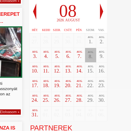
Elolvasom »
08
SZEREPET
.
2026. AUGUST
..
HÉT.
KEDD
SZER.
CSÜT.
PÉN.
SZOM.
VAS.
JUL.
JUL.
JUL.
JUL.
JUL.
AUG.
AUG.
27.
28.
29.
30.
31.
1.
2.
AUG.
AUG.
AUG.
AUG.
AUG.
AUG.
AUG.
3.
4.
5.
6.
7.
9.
8.
AUG.
AUG.
AUG.
AUG.
AUG.
AUG.
AUG.
10.
11.
12.
13.
14.
15.
16.
AUG.
AUG.
AUG.
AUG.
AUG.
AUG.
AUG.
ti
17.
18.
19.
20.
21.
22.
23.
asszonyát
lon az
AUG.
AUG.
AUG.
AUG.
AUG.
AUG.
AUG.
24.
25.
26.
27.
28.
29.
30.
AUG.
SEP.
SEP.
SEP.
SEP.
SEP.
SEP.
Elolvasom »
31.
01.
02.
03.
04.
05.
06.
PARTNEREK
NZA IS