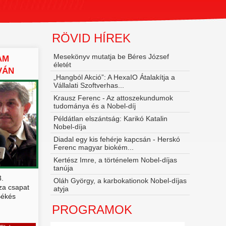
RÖVID HÍREK
Mesekönyv mutatja be Béres József
AM
életét
VÁN
„Hangból Akció”: A HexaIO Átalakítja a
Vállalati Szoftverhas...
Krausz Ferenc - Az attoszekundumok
tudománya és a Nobel‑díj
Példátlan elszántság: Karikó Katalin
Nobel-díja
Diadal egy kis fehérje kapcsán - Herskó
Ferenc magyar biokém...
Kertész Imre, a történelem Nobel-díjas
tanúja
.
Oláh György, a karbokationok Nobel-díjas
za csapat
atyja
Békés
PROGRAMOK