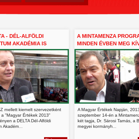
TA - DÉL-ALFÖLDI
A MINTAMENZA PROGR
TUM AKADÉMIA IS
MINDEN ÉVBEN MEG KÍ
..
JELE...
Z mellett kiemelt szervezetként
A Magyar Értékek Napján, 2013
k a "Magyar Értékek 2013"
szeptember 14-én a Mintamen
ényen a DELTA Dél-Alföldi
két tagja, Dr. Sárosi Tamás, a 
m Akadém...
megyei kormányh...