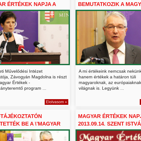
R ÉRTÉKEK NAPJA A
BEMUTATKOZIK A MAGYA
.
ti Művelődési Intézet
A mi értékeink nemcsak nekünk
atója, Závogyán Magdolna is részt
hanem értékek a határon túli
agyar Értékek -
magyaroknak, az európaiaknak
nyteremtő program ...
világnak is. Legyünk ...
Elolvasom »
ÓTÁJÉKOZTATÓN
MAGYAR ÉRTÉKEK NAP
TETTÉK BE A \'MAGYAR
2013.09.14. SZENT ISTVÁ
.