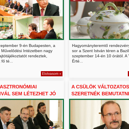
zeptember 9-én Budapesten, a
Hagyományteremtő rendezvény
 Művelődési Intézetben nagy
sor a Szent István téren a Bazili
ajtótájékoztatót rendeztek,
szeptember 14-én 10 órától. A
fő té...
Érté...
Elolvasom »
ASZTRONÓMIAI
A CSÜLÖK VÁLTOZATO
IVÁL SEM LÉTEZHET JÓ
SZERETNÉK BEMUTATNI 