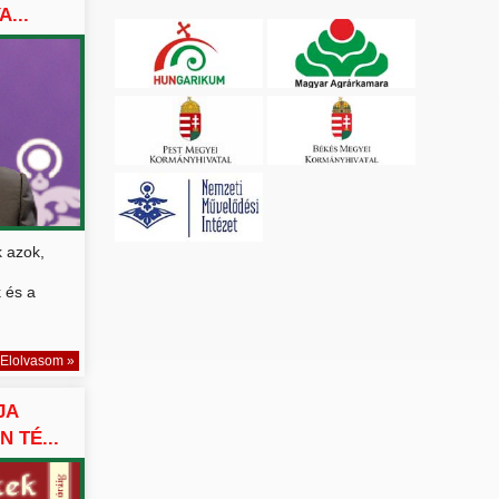
...
 azok,
 és a
Elolvasom »
JA
N TÉ...