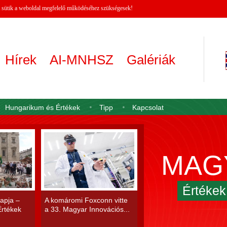
 A sütik a weboldal megfelelő működéséhez szükségesek!
Hírek
AI-MNHSZ
Galériák
Hungarikum és Értékek
Tipp
Kapcsolat
MAG
Értéke
apja –
A komáromi Foxconn vitte
rtékek
a 33. Magyar Innovációs...