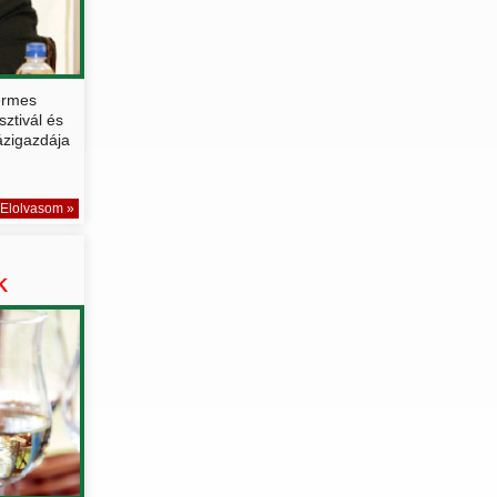
érmes
ztivál és
ázigazdája
Elolvasom »
K