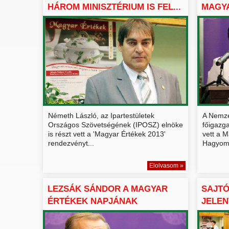
HÁROM MINISZTÉRIUM IS FEL...
MAGYA
JÖVŐ..
Németh László, az Ipartestületek
A Nemze
Országos Szövetségének (IPOSZ) elnöke
főigazg
is részt vett a 'Magyar Értékek 2013'
vett a M
rendezvényt...
Hagyomá
Elolvasom »
LEZSÁK SÁNDOR A MAGYAR
SAJT
ÉRTÉKEK NAPJÁNAK
JELEN
SAJTÓTÁJ...
ÉRTÉ..