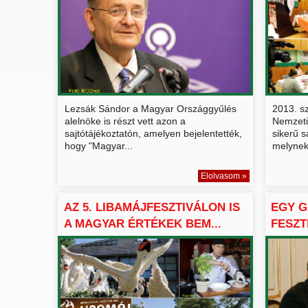
Lezsák Sándor a Magyar Országgyűlés
2013. s
alelnöke is részt vett azon a
Nemzeti
sajtótájékoztatón, amelyen bejelentették,
sikerű s
hogy "Magyar...
melynek 
Elolvasom »
AZ 5. LIBAMÁJFESZTIVÁLON IS
EGY G
A MAGYAR ÉRTÉKEK BEM...
FESZT
SZÍN...