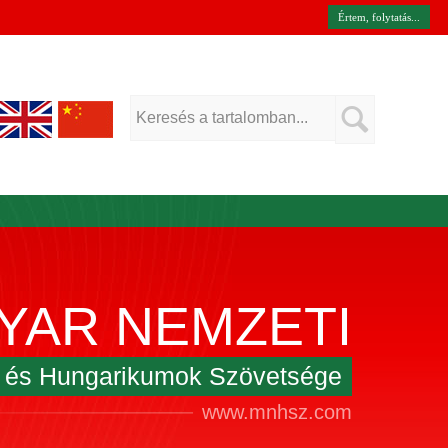
Értem, folytatás...
YAR NEMZETI
k és Hungarikumok Szövetsége
www.mnhsz.com