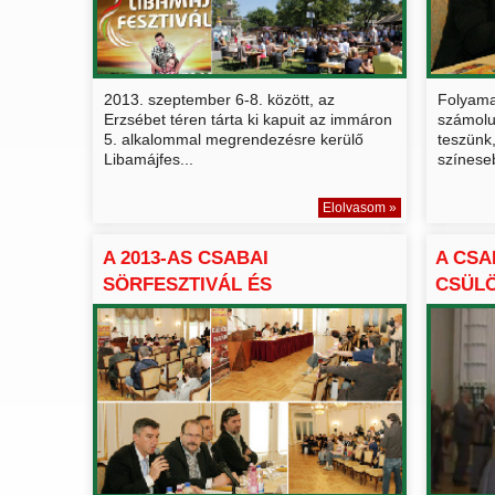
2013. szeptember 6-8. között, az
Folyamat
Erzsébet téren tárta ki kapuit az immáron
számolu
5. alkalommal megrendezésre kerülő
teszünk
Libamájfes...
színeseb
Elolvasom »
A 2013-AS CSABAI
A CSA
SÖRFESZTIVÁL ÉS
CSÜLÖ
CSÜLÖKPARÁDÉ BE...