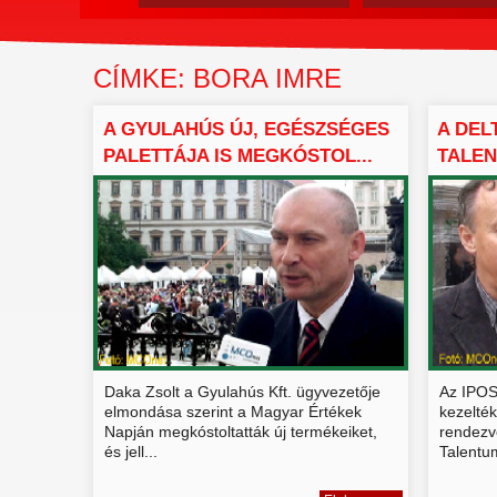
CÍMKE: BORA IMRE
A GYULAHÚS ÚJ, EGÉSZSÉGES
A DEL
PALETTÁJA IS MEGKÓSTOL...
TALEN
BEMU.
Daka Zsolt a Gyulahús Kft. ügyvezetője
Az IPOS
elmondása szerint a Magyar Értékek
kezelté
Napján megkóstoltatták új termékeiket,
rendezv
és jell...
Talentu