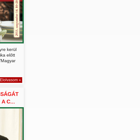
re kerül
ka előtt
 "Magyar
Elolvasom »
SSÁGÁT
A C...