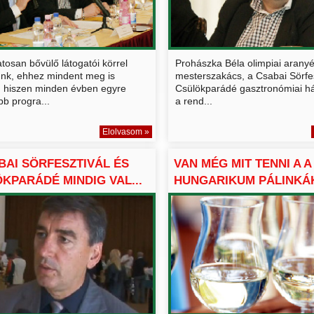
osan bővülő látogatói körrel
Prohászka Béla olimpiai arany
nk, ehhez mindent meg is
mesterszakács, a Csabai Sörfes
, hiszen minden évben egyre
Csülökparádé gasztronómiai h
b progra...
a rend...
Elolvasom »
BAI SÖRFESZTIVÁL ÉS
VAN MÉG MIT TENNI A A
KPARÁDÉ MINDIG VAL...
HUNGARIKUM PÁLINKÁ
AUSZTR...