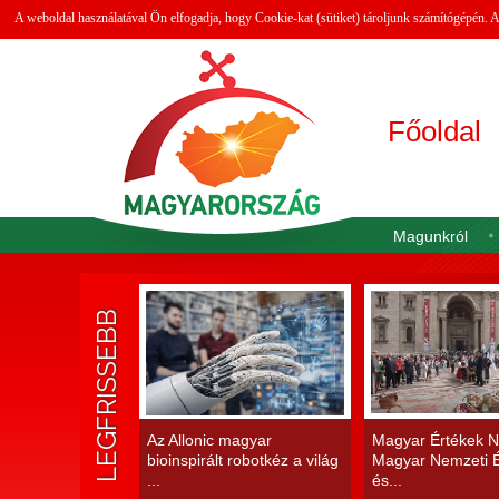
A weboldal használatával Ön elfogadja, hogy Cookie-kat (sütiket) tároljunk számítógépén.
Főoldal
Magunkról
LEGFRISSEBB
Az Allonic magyar
Magyar Értékek N
bioinspirált robotkéz a világ
Magyar Nemzeti É
...
és...