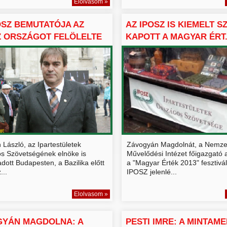
Elolvasom »
OSZ BEMUTATÓJA AZ
AZ IPOSZ IS KIEMELT 
 ORSZÁGOT FELÖLELTE
KAPOTT A MAGYAR ÉRT.
László, az Ipartestületek
Závogyán Magdolnát, a Nemze
s Szövetségének elnöke is
Művelődési Intézet főigazgató 
 adott Budapesten, a Bazilika előtt
a "Magyar Érték 2013" fesztivá
...
IPOSZ jelenlé...
Elolvasom »
GYÁN MAGDOLNA: A
PESTI IMRE: A MINTAME