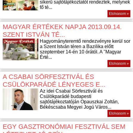
sikerű sajtótájékoztatót rendeztek, melynek
fő té...
Elolvasom »
MAGYAR ÉRTÉKEK NAPJA 2013.09.14.
SZENT ISTVÁN TÉ...
Hagyományteremtő rendezvényre kerül sor
a Szent István téren a Bazilika előtt
szeptember 14-én 10 órától. A "Magyar
Érté...
Elolvasom »
A CSABAI SÖRFESZTIVÁL ÉS
CSÜLÖKPARÁDÉ LÉNYEGES E...
Az idei Csabai Sörfesztivál és
Csülökparádé budapesti
sajtótájékoztatóján Opauszkai Zoltán,
Békéscsaba Megyei Jogú Város...
Elolvasom »
EGY GASZTRONÓMIAI FESZTIVÁL SEM