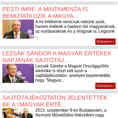
PESTI IMRE: A MINTAMENZA IS
BEMUTATKOZIK A MAGYA...
A mi értékeink nemcsak nekünk azok,
hanem értékek a határon túli magyaroknak,
az európaiaknak és a világnak is. Legyünk
...
Elolvasom »
LEZSÁK SÁNDOR A MAGYAR ÉRTÉKEK
NAPJÁNAK SAJTÓTÁJ...
Lezsák Sándor a Magyar Országgyűlés
alelnöke is részt vett azon a
sajtótájékoztatón, amelyen bejelentették,
hogy "Magyar...
Elolvasom »
SAJTÓTÁJÉKOZTATÓN JELENTETTÉK
BE A \'MAGYAR ÉRTÉ...
2013. szeptember 9-én Budapesten, a
Nemzeti Művelődési Intézetben nagy