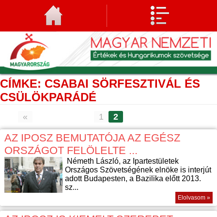
CÍMKE: CSABAI SÖRFESZTIVÁL ÉS
CSÜLÖKPARÁDÉ
«
1
2
AZ IPOSZ BEMUTATÓJA AZ EGÉSZ
ORSZÁGOT FELÖLELTE ...
Németh László, az Ipartestületek
Országos Szövetségének elnöke is interjút
adott Budapesten, a Bazilika előtt 2013.
sz...
Elolvasom »