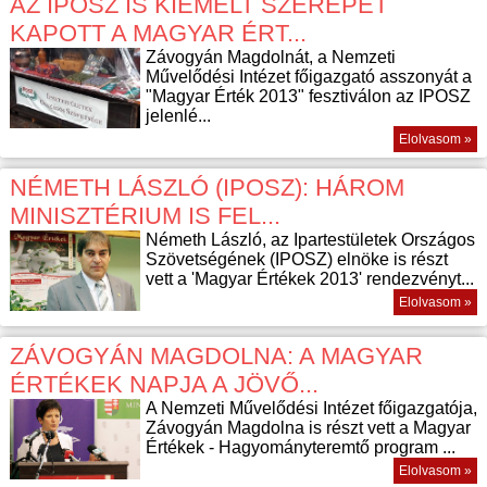
AZ IPOSZ IS KIEMELT SZEREPET
KAPOTT A MAGYAR ÉRT...
Závogyán Magdolnát, a Nemzeti
Művelődési Intézet főigazgató asszonyát a
"Magyar Érték 2013" fesztiválon az IPOSZ
jelenlé...
Elolvasom »
NÉMETH LÁSZLÓ (IPOSZ): HÁROM
MINISZTÉRIUM IS FEL...
Németh László, az Ipartestületek Országos
Szövetségének (IPOSZ) elnöke is részt
vett a 'Magyar Értékek 2013' rendezvényt...
Elolvasom »
ZÁVOGYÁN MAGDOLNA: A MAGYAR
ÉRTÉKEK NAPJA A JÖVŐ...
A Nemzeti Művelődési Intézet főigazgatója,
Závogyán Magdolna is részt vett a Magyar
Értékek - Hagyományteremtő program ...
Elolvasom »