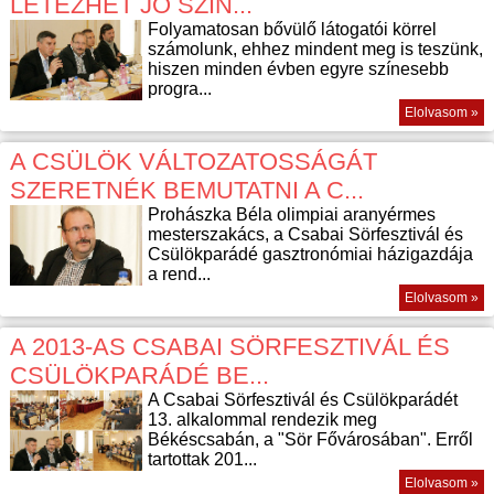
LÉTEZHET JÓ SZÍN...
Folyamatosan bővülő látogatói körrel
számolunk, ehhez mindent meg is teszünk,
hiszen minden évben egyre színesebb
progra...
Elolvasom »
A CSÜLÖK VÁLTOZATOSSÁGÁT
SZERETNÉK BEMUTATNI A C...
Prohászka Béla olimpiai aranyérmes
mesterszakács, a Csabai Sörfesztivál és
Csülökparádé gasztronómiai házigazdája
a rend...
Elolvasom »
A 2013-AS CSABAI SÖRFESZTIVÁL ÉS
CSÜLÖKPARÁDÉ BE...
A Csabai Sörfesztivál és Csülökparádét
13. alkalommal rendezik meg
Békéscsabán, a "Sör Fővárosában". Erről
tartottak 201...
Elolvasom »