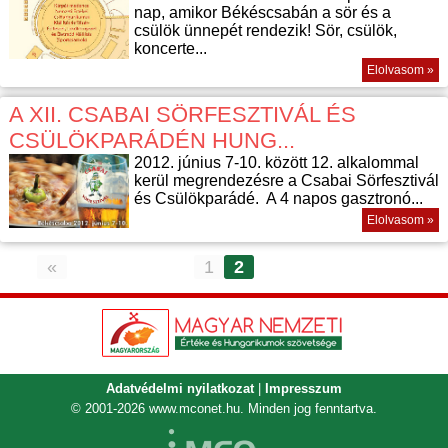
nap, amikor Békéscsabán a sör és a
csülök ünnepét rendezik! Sör, csülök,
koncerte...
Elolvasom »
A XII. CSABAI SÖRFESZTIVÁL ÉS
CSÜLÖKPARÁDÉN HUNG...
2012. június 7-10. között 12. alkalommal
kerül megrendezésre a Csabai Sörfesztivál
és Csülökparádé. A 4 napos gasztronó...
Elolvasom »
«
1
2
Adatvédelmi nyilatkozat
|
Impresszum
© 2001-2026
www.mconet.hu
. Minden jog fenntartva.