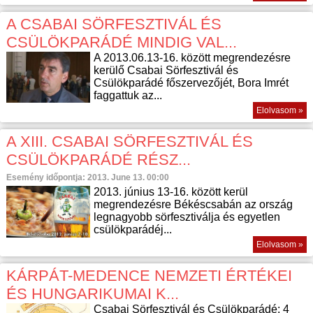
A CSABAI SÖRFESZTIVÁL ÉS
CSÜLÖKPARÁDÉ MINDIG VAL...
A 2013.06.13-16. között megrendezésre
kerülő Csabai Sörfesztivál és
Csülökparádé főszervezőjét, Bora Imrét
faggattuk az...
Elolvasom »
A XIII. CSABAI SÖRFESZTIVÁL ÉS
CSÜLÖKPARÁDÉ RÉSZ...
Esemény időpontja: 2013. June 13. 00:00
2013. június 13-16. között kerül
megrendezésre Békéscsabán az ország
legnagyobb sörfesztiválja és egyetlen
csülökparádéj...
Elolvasom »
KÁRPÁT-MEDENCE NEMZETI ÉRTÉKEI
ÉS HUNGARIKUMAI K...
Csabai Sörfesztivál és Csülökparádé: 4