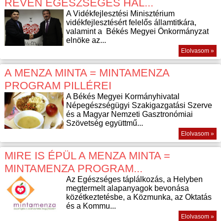
RÉVÉN EGÉSZSÉGES HAL...
A Vidékfejlesztési Minisztérium
vidékfejlesztésért felelős államtitkára,
valamint a Békés Megyei Önkormányzat
elnöke az...
Elolvasom »
A MENZA MINTA = MINTAMENZA
PROGRAM PILLÉREI
A Békés Megyei Kormányhivatal
Népegészségügyi Szakigazgatási Szerve
és a Magyar Nemzeti Gasztronómiai
Szövetség együttmű...
Elolvasom »
MIRE IS ÉPÜL A MENZA MINTA =
MINTAMENZA PROGRAM...
Az Egészséges táplálkozás, a Helyben
megtermelt alapanyagok bevonása
közétkeztetésbe, a Közmunka, az Oktatás
és a Kommu...
Elolvasom »