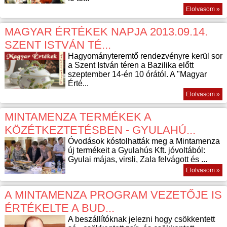
Elolvasom »
MAGYAR ÉRTÉKEK NAPJA 2013.09.14.
SZENT ISTVÁN TÉ...
Hagyományteremtő rendezvényre kerül sor
a Szent István téren a Bazilika előtt
szeptember 14-én 10 órától. A "Magyar
Érté...
Elolvasom »
MINTAMENZA TERMÉKEK A
KÖZÉTKEZTETÉSBEN - GYULAHÚ...
Óvodások kóstolhatták meg a Mintamenza
új termékeit a Gyulahús Kft. jóvoltából:
Gyulai májas, virsli, Zala felvágott és ...
Elolvasom »
A MINTAMENZA PROGRAM VEZETŐJE IS
ÉRTÉKELTE A BUD...
A beszállítóknak jelezni hogy csökkentett