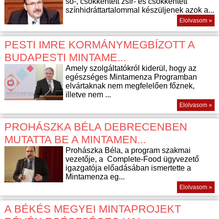
só-, csökkentett zsír- és csökkentett
színhidráttartalommal készüljenek azok a...
Elolvasom »
PESTI IMRE KORMÁNYMEGBÍZOTT A
BUDAPESTI MINTAME...
Amely szolgáltatókról kiderül, hogy az
egészséges Mintamenza Programban
elvártaknak nem megfelelően főznek,
illetve nem ...
Elolvasom »
PROHÁSZKA BÉLA DEBRECENBEN
MUTATTA BE A MINTAMEN...
Prohászka Béla, a program szakmai
vezetője, a Complete-Food ügyvezető
igazgatója előadásában ismertette a
Mintamenza eg...
Elolvasom »
A BÉKÉS MEGYEI MINTAPROJEKT