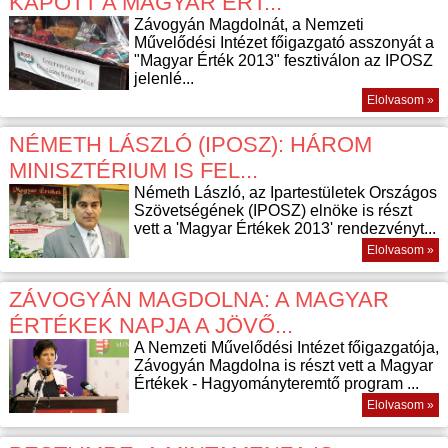
KAPOTT A MAGYAR ÉRT...
Závogyán Magdolnát, a Nemzeti
Művelődési Intézet főigazgató asszonyát a
"Magyar Érték 2013" fesztiválon az IPOSZ
jelenlé...
Elolvasom »
NÉMETH LÁSZLÓ (IPOSZ): HÁROM
MINISZTÉRIUM IS FEL...
Németh László, az Ipartestületek Országos
Szövetségének (IPOSZ) elnöke is részt
vett a 'Magyar Értékek 2013' rendezvényt...
Elolvasom »
ZÁVOGYÁN MAGDOLNA: A MAGYAR
ÉRTÉKEK NAPJA A JÖVŐ...
A Nemzeti Művelődési Intézet főigazgatója,
Závogyán Magdolna is részt vett a Magyar
Értékek - Hagyományteremtő program ...
Elolvasom »