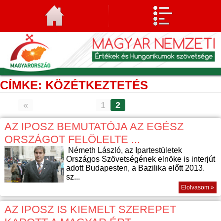
CÍMKE: KÖZÉTKEZTETÉS
«
1
2
AZ IPOSZ BEMUTATÓJA AZ EGÉSZ
ORSZÁGOT FELÖLELTE ...
Németh László, az Ipartestületek
Országos Szövetségének elnöke is interjút
adott Budapesten, a Bazilika előtt 2013.
sz...
Elolvasom »
AZ IPOSZ IS KIEMELT SZEREPET