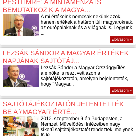
PESTI IMRE: A MINTAMENZA IS
BEMUTATKOZIK A MAGYA...
A mi értékeink nemcsak nekünk azok,
hanem értékek a határon túli magyaroknak,
az európaiaknak és a világnak is. Legyünk
...
Elolvasom »
LEZSÁK SÁNDOR A MAGYAR ÉRTÉKEK
NAPJÁNAK SAJTÓTÁJ...
Lezsák Sándor a Magyar Országgyűlés
alelnöke is részt vett azon a
sajtótájékoztatón, amelyen bejelentették,
hogy "Magyar...
Elolvasom »
SAJTÓTÁJÉKOZTATÓN JELENTETTÉK
BE A \'MAGYAR ÉRTÉ...
2013. szeptember 9-én Budapesten, a
Nemzeti Művelődési Intézetben nagy
sikerű sajtótájékoztatót rendeztek, melynek
fő té...