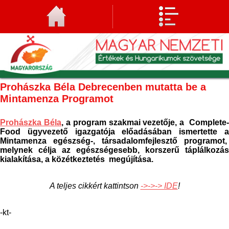
Prohászka Béla Debrecenben mutatta be a
Mintamenza Programot
Prohászka Béla
, a program szakmai vezetője, a Complete-
Food ügyvezető igazgatója előadásában ismertette a
Mintamenza egészség-, társadalomfejlesztő programot,
melynek célja az egészségesebb, korszerű táplálkozás
kialakítása, a közétkeztetés megújítása.
A teljes cikkért kattintson
->->-> IDE
!
-kt-