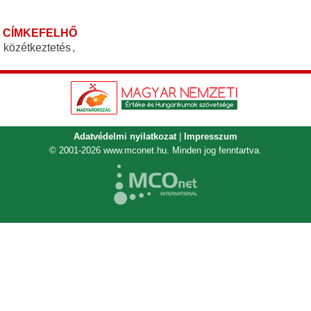
CÍMKEFELHŐ
közétkeztetés
,
Adatvédelmi nyilatkozat
|
Impresszum
© 2001-2026
www.mconet.hu
. Minden jog fenntartva.